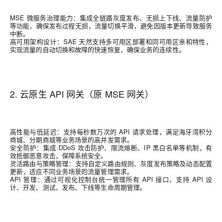
MSE
微服务治理能力
：集成全链路灰度发布、无损上下线、流量防护
等功能，确保发布过程无损，流量切换平滑，避免因版本更新导致服务
中断。
高可用架构设计
：
SAE
天然支持多可用区部署和同可用区亲和特性，
实现流量的自动切换和故障的快速恢复，确保业务的连续性。
2. 云原生 API 网关（原 MSE 网关）
高性能与低延迟
：支持每秒数万次的
API
请求处理，满足海牙湾积分
商城、分期商城等业务场景的高并发需求。
安全防护
：集成
DDoS
攻击防护、限流熔断、
IP
黑白名单等机制，有
效抵御恶意攻击，保障系统安全。
灵活路由与策略管理
：支持自定义路由规则、灰度发布策略及动态配置
更新，适应不同业务场景的流量管理需求。
API
管理：
通过可视化控制台统一管理所有
API
接口，支持
API
设
计、开发、测试、发布、下线等生命周期管理。