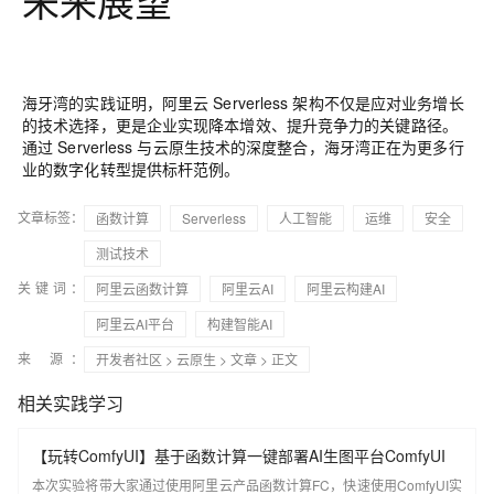
未来展望
海牙湾的实践证明，阿里云 Serverless 架构不仅是应对业务增长
的技术选择，更是企业实现降本增效、提升竞争力的关键路径。
通过 Serverless 与云原生技术的深度整合，海牙湾正在为更多行
业的数字化转型提供标杆范例。
文章标签：
函数计算
Serverless
人工智能
运维
安全
测试技术
关键词：
阿里云函数计算
阿里云AI
阿里云构建AI
阿里云AI平台
构建智能AI
来 源：
开发者社区
>
云原生
>
文章
> 正文
相关实践学习
【玩转ComfyUI】基于函数计算一键部署AI生图平台ComfyUI
本次实验将带大家通过使用阿里云产品函数计算FC，快速使用ComfyUI实