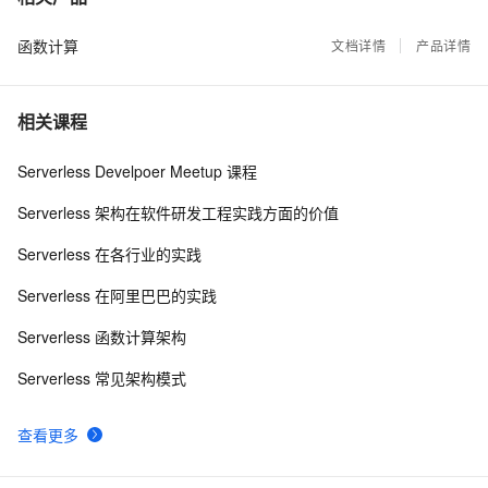
函数计算
基于Docker容器的，Jenkins、GitLab构建持续集成
文档详情
产品详情
48082
8
CI
谈谈 Docker Volume 之权限管理（一）
43498
9
相关课程
容器镜像服务 Docker镜像的基本使用
39012
10
Serverless Develpoer Meetup 课程
Serverless 架构在软件研发工程实践方面的价值
Serverless 在各行业的实践
Serverless 在阿里巴巴的实践
Serverless 函数计算架构
Serverless 常见架构模式
查看更多