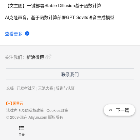
【文生图】一键部署Stable Diffusion基于函数计算
AI克隆声音，基于函数计算部署GPT-Sovits语音生成模型
查看更多
关注我们：
新浪微博
联系我们
文档
|
开发者社区
|
天池大赛
|
培训与认证
下一篇
法律声明及隐私权政策
|
Cookies政策
© 2009-现在 Aliyun.com 版权所有
增值电信业务经营许可证：
浙B2-20080101
域名注册服务机构许可：
浙D3-20210002
目录
浙公网安备 33010602009975号
浙B2-20080101-4