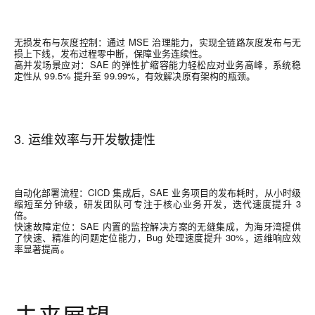
无损发布与灰度控制：通过 MSE 治理能力，实现全链路灰度发布与无
损上下线，发布过程零中断，保障业务连续性。
高并发场景应对：SAE 的弹性扩缩容能力轻松应对业务高峰，系统稳
定性从 99.5% 提升至 99.99%，有效解决原有架构的瓶颈。
3. 运维效率与开发敏捷性
自动化部署流程
：
CICD
集成后，
SAE
业务项目的发布耗时，从小时级
缩短至分钟级，研发团队可专注于核心业务开发，迭代速度提升
3
倍。
快速故障定位
：
SAE
内置的监控解决方案的无缝集成，为海牙湾提供
了快速、精准的问题定位能力
，
Bug
处理速度提升
30%
，运维响应效
率显著提高。