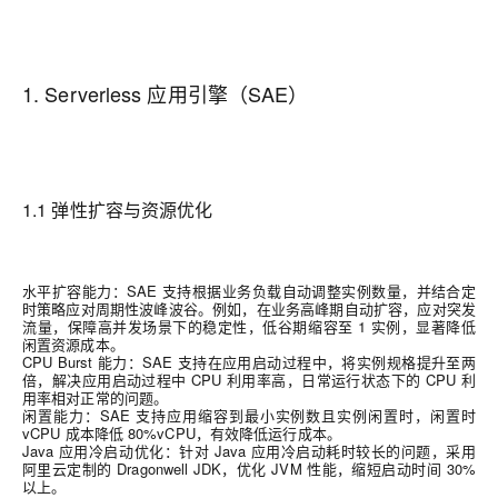
1. Serverless 应用引擎（SAE）
1.1
弹性扩容与资源优化
水平扩容能力
：
SAE
支持根据业务负载自动调整实例数量，并结合定
时策略应对周期性波峰波谷。例如，在业务高峰期自动扩容，应对突发
流量，保障高并发场景下的稳定性，低谷期缩容至
1
实例，显著降低
闲置资源成本。
C
PU Burst
能力
：
SAE
支持在应用启动过程中，将实例规格提升至两
倍，解决应用启动过程中
CPU
利用率高，
日常运行状态下的
CPU
利
用率相对正常的问题。
闲置能力
：
SAE
支持应用缩容到最小实例数且实例闲置时，闲置时
vCPU
成本降低
80%vCPU
，有效降低运行成本。
Java
应用冷启动优化
：针对
Java
应用冷启动耗时较长的问题，采用
阿里云定制的
Dragonwell JDK
，优化
JVM
性能，缩短启动时间
30%
以上。