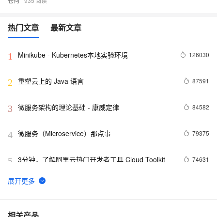
苍何
935
热门文章
最新文章
Minikube - Kubernetes本地实验环境
126030
1
重塑云上的 Java 语言
87591
2
微服务架构的理论基础 - 康威定律
84582
3
微服务（Microservice）那点事
79375
4
3分钟，了解阿里云热门开发者工具 Cloud Toolkit
74631
5
Docker学习路线图 (持续更新中)
61962
6
当 Kubernetes 遇到阿里云
52014
7
相关产品