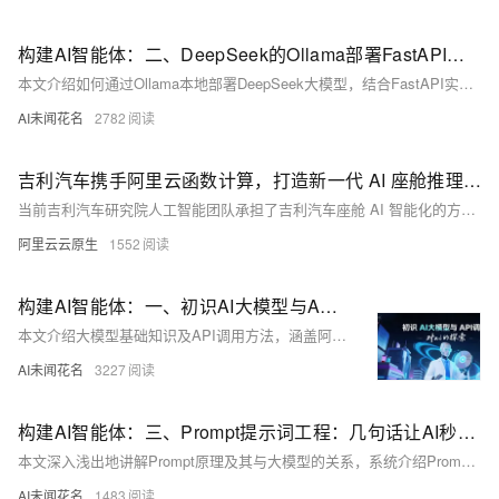
构建AI智能体：二、DeepSeek的Ollama部署FastAPI封装调用
本文介绍如何通过Ollama本地部署DeepSeek大模型，结合FastAPI实现API接口调用。涵盖Ollama安装、路径迁移、模型下载运行及REST API封装全过程，助力快速构建可扩展的AI应用服务。
AI未闻花名
2782
吉利汽车携手阿里云函数计算，打造新一代 AI 座舱推理引擎
当前吉利汽车研究院人工智能团队承担了吉利汽车座舱 AI 智能化的方案建设，在和阿里云的合作中，基于星睿智算中心 2.0 的 23.5EFLOPS 强大算力，构建 AI 混合云架构，面向百万级用户的实时推理计算引入阿里云函数计算的 Serverless GPU 算力集群，共同为智能座舱的交互和娱乐功能提供大模型推理业务服务，涵盖的场景如针对模糊指令的复杂意图解析、文生图、情感 TTS 等。
阿里云云原生
1552
构建AI智能体：一、初识AI大模型与API调用
本文介绍大模型基础知识及API调用方法，涵盖阿里云百炼平台密钥申请、DashScope SDK使用、Python调用示例（如文本情感分析、图像文字识别），助力开发者快速上手大模型应用开发。
AI未闻花名
3227
构建AI智能体：三、Prompt提示词工程：几句话让AI秒懂你心
本文深入浅出地讲解Prompt原理及其与大模型的关系，系统介绍Prompt的核心要素、编写原则与应用场景，帮助用户通过精准指令提升AI交互效率，释放大模型潜能。
AI未闻花名
1483