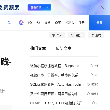
文档
备案
控制台
注册
登录
个人
积分
发布
验
作计划
器
AI 活动
专业服务
服务伙伴合作计划
开发者社区
加入我们
产品动态
服务平台百炼
阿里云 OPC 创新助力计划
热门文章
最新文章
一站式生成采购清单，支持单品或批量购买
io：打造专属 AI 语音助手
S产品伙伴计划（繁花）
峰会
CS
造的大模型服务与应用开发平台
一句话生成原生可编辑精美 PPT 文稿
AI 生产力先锋
Al MaaS 服务伙伴赋能合作
域名
博文
Careers
至高可申请百万元
Qwen3.8-Max 模型上线
践-
开启高性价比 AI 编程新体验
弹性可伸缩的云计算服务
Qwen-Audio-3.0-Realtime 端到端实时语音角色扮演
输入一句话想法, 轻松生成专业的 PPT
先锋实践拓展 AI 生产力的边界
Token 补贴，五大权
计划
海大会
伙伴信用分合作计划
商标
问答
社会招聘
微信小程序抓包教程：Burpsuite版 
46
益加速 OPC 成功
eek-V4-Pro
SS
一键部署幻兽帕鲁游戏服务器
飞天发布时刻
HOT
Open Search 向量检索版支
划
备案
电子书
校园招聘
附所需工具
pSeek-V4-Pro
视频创作，一键激活电商全链路生产力
稳定、安全、高性价比、高性能的云存储服务
一键购买专属联机服务器，轻松开启游戏
所见，即是所愿
持视频检索 Pipeline 功能
更多支持
视频码率、分辨率、帧率的关系
26
划
公司注册
镜像站
视频生成
语音识别与合成
专属 QwenPaw
漫剧工坊：一站式动画创作平台
AI 实训营
HOT
应用身份服务 (IDaaS)
SQL优化器原理 - Auto Hash Join
8290
合作伙伴培训与认证
划
上云迁移
站生成，高效打造优质广告素材
全接入的云上超级电脑
从聊天伙伴进化为能主动干活的本地数字员工
快速生产连贯的高质量长漫剧
从基础到进阶，Agent 创客手把手教你
OpenClaw 管理能力上线
版权
lScope
我要反馈
e-1.1-T2V
Qwen3-TTS-Flash
又一个项目开源，阿里已成为中国
9061
查询合作伙伴
n Alibaba Cloud ISV 合作
代维服务
建企业门户网站
10 分钟搭建微信、支付宝小程序
MaxCompute MaxFrame 提
开源的关键力量？
畅细腻的高质量视频
离线语音合成大模型，多语言方言自适应，低延迟高稳定
创新加速
RTMP、RTSP、HTTP视频协议详解
ope
登录合作伙伴管理后台
5
我要建议
站，无忧落地极速上线
以可视化方式快速构建移动和 PC 门户网站
国内短信简单易用，安全可靠，秒级触达，全球覆盖200+国家和地区。
高效部署网站，快速应用到小程序
供自动弹性内存功能
（附：直播流地址、播放软件）