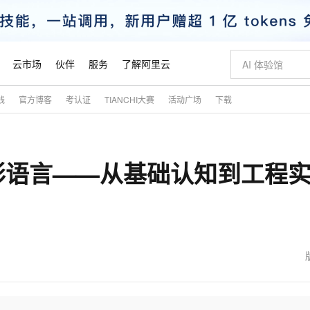
云市场
伙伴
服务
了解阿里云
践
官方博客
考认证
TIANCHI大赛
活动广场
下载
AI 特惠
数据与 API
成为产品伙伴
企业增值服务
最佳实践
价格计算器
AI 场景体
基础软件
产品伙伴合
阿里云认证
市场活动
配置报价
大模型
自助选配和估算价格
新方式
睿译宝，AI翻译排版一步到位
智启 AI 普惠权益
产品生态集成认证中心
企业支持计划
云上春晚
域名与网站
千问官方 MaaS 平台，为开发者和 Agent 而生，新用户赠送 1 亿 + tokens 额度
Qwen Aud
AI Coding
阿里云Maa
2026 阿里云
云服务器 E
为企业打
数据集
Windows
大模型认证
模型
NEW
NEW
语言——从基础认知到工程实
交付可用成果
值低价云产品抢先购
上传文档即自动完成翻译和格式还原
至高享 1亿+免费 tokens，加速 Al 应用落地
提供智能易用的域名与建站服务
智能编程，一键
安全可靠、
产品生态伙伴
专家技术服务
云上奥运之旅
弹性计算合作
阿里云中企出
手机三要素
宝塔 Linux
全部认证
价格优势
有专属领域专家
GLM-5.2：长任务时代开源旗舰模型
阿里云 OPC 创新助力计划
千问大模型
即刻拥有 DeepS
AI 电商营销
对象存储 O
大模型
产品生态伙伴工作台
企业增值服务台
云栖战略参考
云存储合作计
云栖大会
身份实名认证
CentOS
训练营
推动算力普惠，释放技术红利
最高返9万
多领域专家智能体,一键组建 AI 虚拟交付团队
快速构建应用程序和网站，即刻迈出上云第一步
至高百万元 Token 补贴，加速一人公司成长
多元化、高性能、安全可靠的大模型服务
真正可用的 1M 上下文,一次完成代码全链路开发
轻松解锁专属 Dee
从图文生成到
云上的中国
数据库合作计
活动全景
短信
Docker
图片和
站式影视创作平台
Hermes Agent，打造自进化智能体
Token Plan 模型订阅计划
数字证书管理服务（原SSL证书）
5 分钟轻松部署
AI 广告创作
无影云电脑
企业成长
NEW
信息公告
看见新力量
云网络合作计
OCR 文字识别
JAVA
证享300元代金券
可视化编排打通从文字构思到成片全链路闭环
全托管，含MySQL、PostgreSQL、SQL Server、MariaDB多引擎
自主进化，持久记忆，越用越聪明
Qwen3.8-Max 首发尝鲜，限时加量 10 倍，夜间低至2折
实现全站HTTPS，呈现可信的WEB访问
图文、视频一
随时随地安
魔搭 Mode
Kimi-K3
HappyHors
NEW
loud
服务实践
官网公告
金融模力时刻
Salesforce O
版
发票查验
全能环境
Claude Code + GStack 打造工程团队
千问办公，限时限量积分加倍
Qoder
低代码高效构
AI 建站
短信服务
型
NEW
作计划
Kimi 最新旗舰模型，长程编程与推理利器
让文字生成流
计划
创新中心
魔搭 ModelSc
健康状态
理服务
让AI从“聊天伙伴”进化为能干活的“数字员工”
安装技能 GStack，拥有专属 AI 工程团队
你的AI工作搭子，覆盖日常办公高频场景
面向真实软件的智能体编程平台
0 代码专业建
客户案例
天气预报查询
操作系统
态合作计划