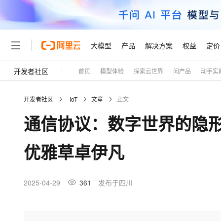
大模型
产品
解决方案
权益
定价
开发者社区
首页
模型体验
探索云世界
问产品
动手实
大模型
产品
解决方案
权益
定价
云市场
伙伴
服务
了解阿里云
精选产品
精选解决方案
普惠上云
产品定价
精选商城
成为销售伙伴
售前咨询
为什么选择阿里云
千问AI平台
开发者社区
IoT
文章
正文
了解云产品的定价详情
大模型服务平台百炼
千问办公，解锁你的工作
普惠上云 官方力荐
分销伙伴
在线服务
网站建设
什么是云计算
大
通信协议：数字世界的隐形
大模型服务与应用平台
企业级Agent产品，直接
云服务器38元/年起，超
咨询伙伴
多端小程序
技术领先
云上成本管理
售后服务
轻量应用服务器
Agency Agents：拥
官方推荐返现计划
大模型
精选产品
精选解决方案
Salesforce 国际版订阅
稳定可靠
优雅草卓伊凡
管理和优化成本
推荐新用户得奖励，单订单
销售伙伴合作计划
自助服务
友盟天域
安全合规
人工智能与机器学习
AI
文本生成
云数据库 RDS
HappyHorse 打造一
云工开物
无影生态合作计划
在线服务
观测云
分析师报告
高校专属算力普惠，学生认
计算
互联网应用开发
2025-04-29
361
发布于四川
Qwen3.8-Max
HOT
Salesforce On Alibaba C
工单服务
Tuya 物联网平台阿里云
研究报告与白皮书
人工智能平台 PAI
快速拥有专属 OpenClaw
大模
Consulting Partner 合
大数据
容器
智能体时代全能旗舰模型
免费试用
短信专区
一站式AI开发、训练和推
蓝凌 OA
AI 大模型销售与服务生
现代化应用