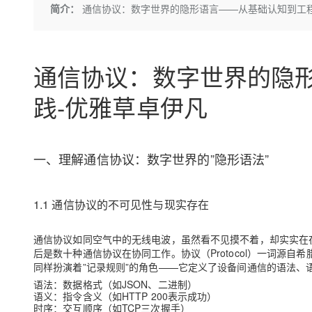
存储
天池大赛
Qwen3.7-Plus
简介：
通信协议：数字世界的隐形语言——从基础认知到工程
云解析DNS
解决方案免费试用 新老
电子合同
最高领取价值200元试用
能看、能想、能动手的多模
安全
网络与CDN
AI 算法大赛
畅捷通
大数据开发治理平台 Data
AI 产品 免费试用
网络
安全
云开发大赛
Qwen3-VL-Plus
Tableau 订阅
通信协议：数字世界的隐
1亿+ 大模型 tokens 和 
可观测
入门学习赛
中间件
AI空中课堂在线直播课
云防火墙
140+云产品 免费试用
践-优雅草卓伊凡
上云与迁云
云原生的云上边界网络安全
产品新客免费试用，最长1
数据库
生态解决方案
大模型服务
企业出海
大模型ACA认证体验
大数据计算
助力企业全员 AI 认知与能
一、理解通信协议：数字世界的”隐形语法”
行业生态解决方案
千问AI平台-Token Plan
政企业务
媒体服务
开发者生态解决方案
企业服务与云通信
1.1 通信协议的不可见性与现实存在
千问AI平台-模型体验
AI 开发和 AI 应用解决
在线体验全尺寸、多种模态
域名与网站
通信协议如同空气中的无线电波，虽然看不见摸不着，却实实在
Happy 系列大模型
后是数十种通信协议在协同工作。协议（Protocol）一词源自希腊
终端用户计算
同样扮演着”记录规则”的角色——它定义了设备间通信的
语法、
Serverless
语法
：数据格式（如JSON、二进制）
语义
：指令含义（如HTTP 200表示成功）
时序
：交互顺序（如TCP三次握手）
开发工具