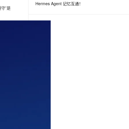
Hermes Agent 记忆互通！
守”是
息提取
与 AI 智能体进行实时音视频通话
从文本、图片、视频中提取结构化的属性信息
构建支持视频理解的 AI 音视频实时通话应用
t.diy 一步搞定创意建站
构建大模型应用的安全防护体系
通过自然语言交互简化开发流程,全栈开发支持
通过阿里云安全产品对 AI 应用进行安全防护