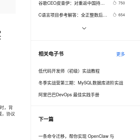
安全
谷歌CEO皮查伊：对重返中国持开
我要投诉
e-1.1-I2V
Cosyvoice-V3-Flash
750
PolarDB
上云场景组合购
Milvus 弹性伸缩功能新增节
伴
放态度
漫剧创作，剧本、分镜、视频高效生成
100%兼容MySQL、PostgreSQL，兼容Oracle，支持集中和分布式
覆盖90%+业务场景，专享组合折扣价
点支持范围
畅自然，细节丰富
高表现力语音合成大模型，语音克隆听感自然
VPN
C语言项目参考解答：全正整数后再
654
计算
ernetes 版 ACK
云聚AI 严选权益
AI 原生数据库服务发布
SSL 证书
俗人解读 三维渲染 的工作过程
655
2V
Fun-ASR
实
，一键激活高效办公新体验
理容器应用的 K8s 服务
精选AI产品，从模型到应用全链提效
Agent 数据网关
文戏情感细腻自然，动作戏激烈拳拳到肉，实现更强表演能力
支持中英文自由切换，具备更强的噪声鲁棒性
堡垒机
国土档案管理信息系统【档案著
580
AI 用量加速计划
云原生数据库 PolarDB
录】-他项权利类档案著录
防火墙
、识别商机，让客服更高效、服务更出色。
使用TWO_TASK或者LOCAL环境变
新老同享，达量后返
Agentic Database 发布
586
相关电子书
更多
量?
主机安全
应用
低代码开发师（初级）实战教程
千问办公
NEW
AI 应用及服务市场
的智能体编程平台
一站式AI生产力平台
冬季实战营第三期：MySQL数据库进阶实战
AI 应用
伶鹊
阿里巴巴DevOps 最佳实践手册
企业级人与Agent协作平台，接入和调度多个数字员工
智能客服平台，对话机器人、对话分析、智能外呼
大模型
时，背
大模型服务平台百炼 - 全妙
自然语言处理
领域，协议
下一篇
应用创作平台
多模态内容创作工具，已接入 DeepSeek
数据标注
机器学习
一条命令迁移，帮你实现 OpenClaw 与