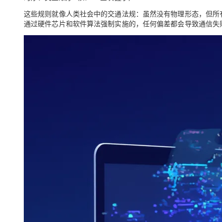
大模型解决方案
这些规则就像人类社会中的交通法规：虽然没有物理形态，但所
迁移与运维管理
通过硬件芯片和软件算法
强制实施
的，任何偏差都会导致通信失
快速部署 Dify，高效搭建 
专有云
10 分钟在聊天系统中增加