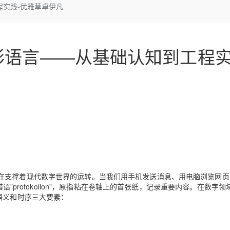
Deepseek-v4-pro
HappyHors
实践-优雅草卓伊凡
同享
万小智 AI 建站低至 15元/月
Qoder CN
AI 短剧/漫剧
云原生数据库 
快递物流查询
WordPress
成为服务伙
高校合作
点，立即开启云上创新
覆盖公网/内网、递归/权威、移动APP等全场景解析服务
送.CN域名，送备案服务码
基于千问大模型等，支持代码智能生成、研发智能问答
AI助力短剧
态智能体模型
旗舰 MoE 大模型，百万上下文与顶尖推理能力
图生视频，流
Ubuntu
服务生态伙伴
云工开物
企业应用
Works
Night Plan 支持 Qwen 3.8-Max
云原生大数据计算服务 MaxCompute
AI 办公
容器服务 Kub
NEW
GLM-5.2
Wan2.7-T
Red Hat
形语言——从基础认知到工程
30+ 款产品免费体验
Data Agent 驱动的一站式 Data+AI 开发治理平台
夜间 5 折，Qwen/Meoo/TokenPlan 客户专享
面向分析的企业级SaaS模式云数据仓库
AI智能应用
提供一站式管
科研合作
视觉 Coding、空间感知、多模态思考等全面升级
1M上下文，专为长程任务能力而生
ERP
堂（旗舰版）
SUSE
智能客服
CRM
防护产品
2个月
自动承接线索
建站小程序
OA 办公系统
AI 应用构建
大模型原生
力提升
财税管理
模板建站
Qoder
大模型服务平台百炼-应用模版
HOT
NEW
面向真实软件
个人版上线、团队版降价；千问3.8-Max首发发尝鲜
丰富多元化的应用模版和解决方案
400电话
定制建站
万有无界
大模型服务平台百炼-智能体
方案
广告营销
模板小程序
的模型效果
灵活可视化地构建企业级 Agent
定制小程序
在支撑着现代数字世界的运转。当我们用手机发送消息、用电脑浏览网页
秒悟
人工智能平台 PAI
语”protokollon”，原指粘在卷轴上的首张纸，记录重要内容。在数字
APP 开发
云端极速 AI 
新一代 AI 视频生成模型，深度适配广告营销等场景
AI Native 的算法工程平台，一站式完成建模、训练、推理服务部署
语义和时序
三大要素：
建站系统