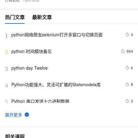
热门文章
最新文章
python网络爬虫selenium打开多窗口与切换页面
4
1
python 时间模块备忘
664
2
python day Twelve
6
3
Python功能强大、灵活可扩展的Statsmodels库
8
4
Python 串口发送十六进制数据
3
5
python join 和 split的常用使用方法
571
6
python 模块初始
6
7
相关课程