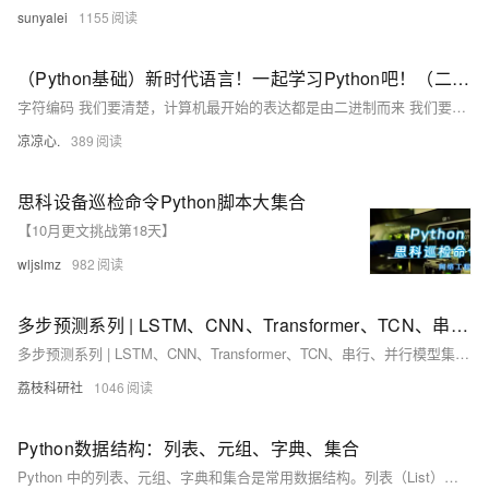
sunyalei
1155
（Python基础）新时代语言！一起学习Python吧！（二）：字符编码由来；Python字符串、字符串格式化；list集合和tuple元组区别
字符编码 我们要清楚，计算机最开始的表达都是由二进制而来 我们要想通过二进制来表示我们熟知的字符看看以下的变化 例如： 1 的二进制编码为 0000 0001 我们通过A这个字符，让其在计算机内部存储（现如今，A 字符在地址通常表示为65） 现在拿A举例： 在计算机内部 A字符，它本身表示为 65这个数，在计算机底层会转为二进制码 也意味着A字符在底层表示为 1000001 通过这样的字符表示进行转换，逐步发展为拥有127个字符的编码存储到计算机中，这个编码表也被称为ASCII编码。 但随时代变迁，ASCII编码逐渐暴露短板，全球有上百种语言，光是ASCII编码并不能够满足需求
凉凉心.
389
思科设备巡检命令Python脚本大集合
【10月更文挑战第18天】
wljslmz
982
多步预测系列 | LSTM、CNN、Transformer、TCN、串行、并行模型集合研究（Python代码实现）
多步预测系列 | LSTM、CNN、Transformer、TCN、串行、并行模型集合研究（Python代码实现）
荔枝科研社
1046
Python数据结构：列表、元组、字典、集合
Python 中的列表、元组、字典和集合是常用数据结构。列表（List）是有序可变集合，支持增删改查操作；元组（Tuple）与列表类似但不可变，适合存储固定数据；字典（Dictionary）以键值对形式存储，无序可变，便于快速查找和修改；集合（Set）为无序不重复集合，支持高效集合运算如并集、交集等。根据需求选择合适的数据结构，可提升代码效率与可读性。