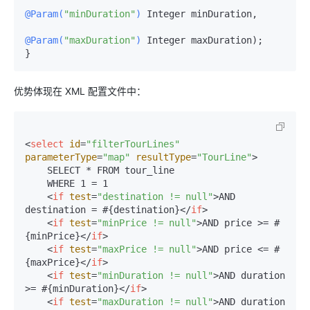
@Param(
"minDuration"
)
 Integer minDuration,

@Param(
"maxDuration"
)
 Integer maxDuration);

优势体现在 XML 配置文件中：
<
select
id
=
"filterTourLines"
parameterType
=
"map"
resultType
=
"TourLine"
>
    SELECT * FROM tour_line

    WHERE 1 = 1

<
if
test
=
"destination != null"
>
AND 
destination = #{destination}
</
if
>
<
if
test
=
"minPrice != null"
>
AND price >= #
{minPrice}
</
if
>
<
if
test
=
"maxPrice != null"
>
AND price <= #
{maxPrice}
</
if
>
<
if
test
=
"minDuration != null"
>
AND duration 
>= #{minDuration}
</
if
>
<
if
test
=
"maxDuration != null"
>
AND duration 