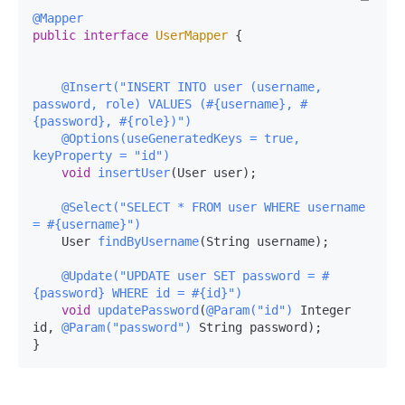
@Mapper
public
interface
UserMapper
 {

@Insert("INSERT INTO user (username, 
password, role) VALUES (#{username}, #
{password}, #{role})")
@Options(useGeneratedKeys = true, 
keyProperty = "id")
void
insertUser
(User user)
;

@Select("SELECT * FROM user WHERE username 
= #{username}")
    User 
findByUsername
(String username)
;

@Update("UPDATE user SET password = #
{password} WHERE id = #{id}")
void
updatePassword
(
@Param("id")
 Integer 
id, 
@Param("password")
 String password)
;
