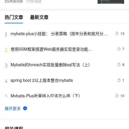
2G冲浪词条
1724
热门文章
最新文章
mybatis-plus小技能： 分表策略（按年分表和按月分
13
1
表）
使用SSM框架搭建Web服务器实现登录功能
7
2
(Spring+SpringMVC+Mybatis)
Mybatis的foreach实现批量删除sql写法（上）
8
3
spring boot 2以上版本整合mybatis
1
4
Mybatis-Plus批量插入应该怎么用（下）
10
5
[J2EE]MyBatis增删改查
417
6
MyBatis - (一) 基本数据操作命令和简单映射
1
7
相关课程