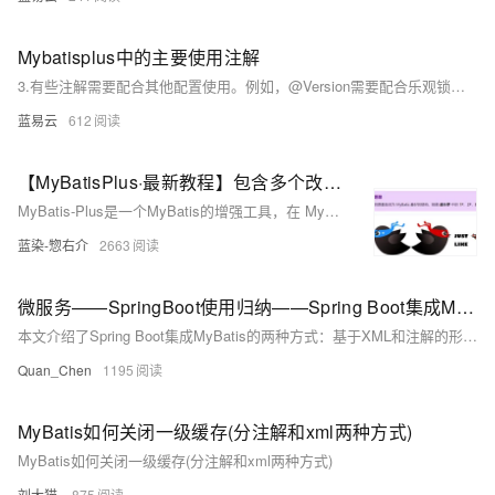
Mybatisplus中的主要使用注解
3.有些注解需要配合其他配置使用。例如，@Version需要配合乐观锁插件使用，@EnumValue需要配合对应的TypeHandler使用。
蓝易云
612
【MyBatisPlus·最新教程】包含多个改造案例，常用注解、条件构造器、代码生成、静态工具、类型处理器、分页插件、自动填充字段
MyBatis-Plus是一个MyBatis的增强工具，在 MyBatis 的基础上只做增强不做改变，为简化开发、提高效率而生。本文讲解了最新版MP的使用教程，包含多个改造案例，常用注解、条件构造器、代码生成、静态工具、类型处理器、分页插件、自动填充字段等核心功能。
蓝染-惣右介
2663
微服务——SpringBoot使用归纳——Spring Boot集成MyBatis——基于注解的整合
本文介绍了Spring Boot集成MyBatis的两种方式：基于XML和注解的形式。重点讲解了注解方式，包括@Select、@Insert、@Update、@Delete等常用注解的使用方法，以及多参数时@Param注解的应用。同时，针对字段映射不一致的问题，提供了@Results和@ResultMap的解决方案。文章还提到实际项目中常结合XML与注解的优点，灵活使用两者以提高开发效率，并附带课程源码供下载学习。
Quan_Chen
1195
MyBatis如何关闭一级缓存(分注解和xml两种方式)
MyBatis如何关闭一级缓存(分注解和xml两种方式)
刘大猫.
875