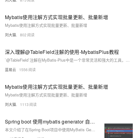
Mybatis使用注解方式实现批量更新、批量新增
Mybatis使用注解方式实现批量更新、批量新增
刘大猫.
802
深入理解@TableField注解的使用-MybatisPlus教程
`@TableField`注解在MyBatis-Plus中是一个非常灵活和强大的工具，能够帮助开发者精细控制实体类与数据库表字段之间的映射关系。通过合理使用 `@TableField`注解，可以实现字段名称映射、自动填充、条件查询以及自定义类型处理等高级功能。这些功能在实际开发中，可以显著提高代码的可读性和维护性。如果需要进一步优化和管理你的MyBatis-Plus应用程
蓝易云
1556
Mybatis使用注解方式实现批量更新、批量新增
Mybatis使用注解方式实现批量更新、批量新增
刘大猫.
1113
Spring boot 使用mybatis generator 自动生成代码插件
本文介绍了在Spring Boot项目中使用MyBatis Generator插件自动生成代码的详细步骤。首先创建一个新的Spring Boot项目，接着引入MyBatis Generator插件并配置`pom.xml`文件。然后删除默认的`application.properties`文件，创建`application.yml`进行相关配置，如设置Mapper路径和实体类包名。重点在于配置`generatorConfig.xml`文件，包括数据库驱动、连接信息、生成模型、映射文件及DAO的包名和位置。最后通过IDE配置运行插件生成代码，并在主类添加`@MapperScan`注解完成整合