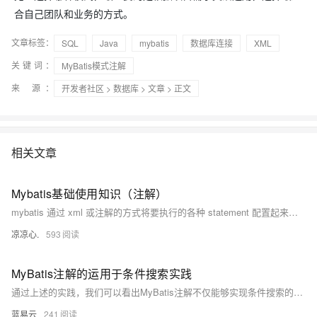
合自己团队和业务的方式。
文章标签：
SQL
Java
mybatis
数据库连接
XML
关键词：
MyBatis模式注解
来 源：
开发者社区
>
数据库
>
文章
> 正文
相关文章
Mybatis基础使用知识（注解）
mybatis 通过 xml 或注解的方式将要执行的各种 statement 配置起来，并通过java对象和statement中sql的动态参数进行映射生成最终执行的sql语句。 最后 mybatis 框架执行sql 并将结果映射为java对象并返回。采用ORM（对象关系映射）思想解决了实体和数据库映射问题，对jdbc进行了封装，屏蔽了jdbc api 底层访问细节，使我们不用与jdbc api 打交道，就可以完成对数据库的持久化操作。
凉凉心.
593
MyBatis注解的运用于条件搜索实践
通过上述的实践，我们可以看出MyBatis注解不仅能够实现条件搜索的需求，还能够提供灵活而强大的SQL构造能力，极大地简化了代码的复杂度，提高了开发效率。在实际的项目开发中，结合实际的业务需求合理选择MyBatis的配置方式（注解或XML），能够让数据持久层代码变得更加清晰和易维护。
蓝易云
241