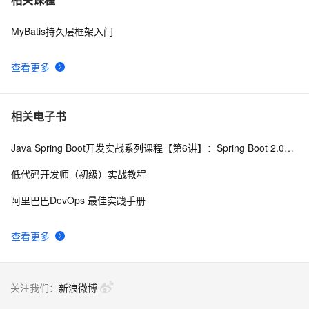
MyBatis持久层框架入门
【Mybatis】深入学习MyBatis：概述、主要特性以及配置
5
8
与映射
查看更多
Mybatis Plus | 快速入门
8
9
SSM Mybatis 批量插入 采用分批处理一次500条
3
10
相关电子书
Java Spring Boot开发实战系列课程【第6讲】：Spring Boot 2.0实战MyBatis与优化(Java面试题)
低代码开发师（初级）实战教程
阿里巴巴DevOps 最佳实践手册
查看更多
关注我们：
新浪微博