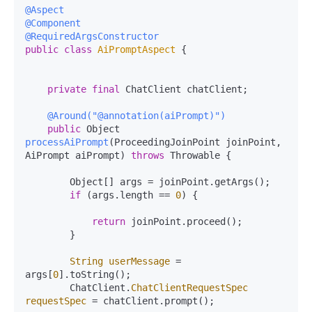
@Aspect
@Component
@RequiredArgsConstructor
public
class
AiPromptAspect
 {

private
final
 ChatClient chatClient;

@Around("@annotation(aiPrompt)")
public
 Object 
processAiPrompt
(ProceedingJoinPoint joinPoint, 
AiPrompt aiPrompt)
throws
 Throwable {

        Object[] args = joinPoint.getArgs();

if
 (args.length == 
0
) {

return
 joinPoint.proceed();

        }

String
userMessage
=
args[
0
].toString();

        ChatClient.
ChatClientRequestSpec
requestSpec
=
 chatClient.prompt();
