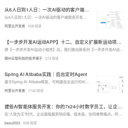
从6人日到1人日：一次AI驱动的客户端需求开发实战
从6人日到1人日：一次AI驱动的客户端需求开发实战
阿里云开发者
558
【一步步开发AI运动APP】十二、自定义扩展新运动项目03
继【一步步开发AI运动小程序】后，我们推出新系列【一步步开发AI运动APP】，助开发者打造高性能、优体验的AI运动应用。本文详解自定义扩展运动分析器的统一管理实现，提升代码复用性与可维护性，涵盖APP与小程序插件差异及完整代码示例，助力AI运动场景深度拓展。
赣州云智科技的技术铺子
274
Spring AI Alibaba实践｜后台定时Agent
基于Spring AI Alibaba框架，可构建自主运行的AI Agent，突破传统Chat模式限制，支持定时任务、事件响应与人工协同，实现数据采集、分析到决策的自动化闭环，提升企业智能化效率。
阿里云开发者
1742
拔俗AI智能体服务开发：你的7x24小时数字员工，让企业效率飙升的秘密武器
在“人效为王”时代，企业面临服务响应慢、成本高、协同难等痛点。阿里云AI智能体以自主决策、多模态交互、持续学习三大引擎，打造永不疲倦的“数字员工”，实现7×24小时高效服务，助力企业降本增效、驱动创新增长。（238字）
basu2023
658