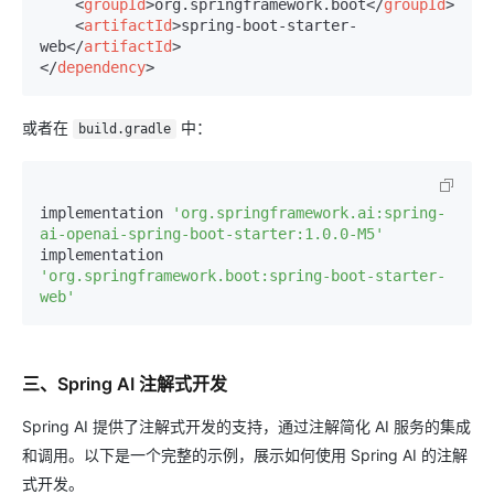
<
groupId
>
org.springframework.boot
</
groupId
>
<
artifactId
>
spring-boot-starter-
web
</
artifactId
>
</
dependency
>
或者在
中：
build.gradle
implementation 
'org.springframework.ai:spring-
ai-openai-spring-boot-starter:1.0.0-M5'
implementation 
'org.springframework.boot:spring-boot-starter-
web'
三、Spring AI 注解式开发
Spring AI 提供了注解式开发的支持，通过注解简化 AI 服务的集成
和调用。以下是一个完整的示例，展示如何使用 Spring AI 的注解
式开发。