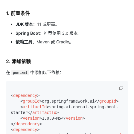
1. 前置条件
JDK 版本
：11 或更高。
Spring Boot
：推荐使用 3.x 版本。
依赖工具
：Maven 或 Gradle。
2. 添加依赖
在
中添加以下依赖：
pom.xml
<
dependency
>
<
groupId
>
org.springframework.ai
</
groupId
>
<
artifactId
>
spring-ai-openai-spring-boot-
starter
</
artifactId
>
<
version
>
1.0.0-M5
</
version
>
</
dependency
>
<
dependency
>