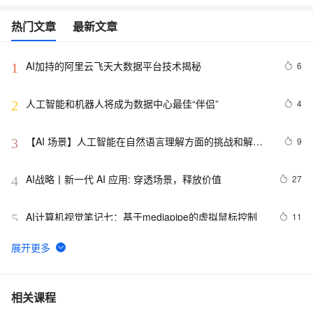
热门文章
最新文章
AI加持的阿里云飞天大数据平台技术揭秘
6
1
人工智能和机器人将成为数据中心最佳“伴侣”
4
2
【AI 场景】人工智能在自然语言理解方面的挑战和解决
9
3
方案
AI战略丨新一代 AI 应用: 穿透场景，释放价值
27
4
AI计算机视觉笔记七：基于mediapipe的虚拟鼠标控制
11
5
AAAI,ICML,CVPR,NeurIPS...31篇国际七大AI顶会2021
6
6
年度Best Papers 一文回顾（1）
视觉AI五天训练营教程 Day 1
2
7
相关课程