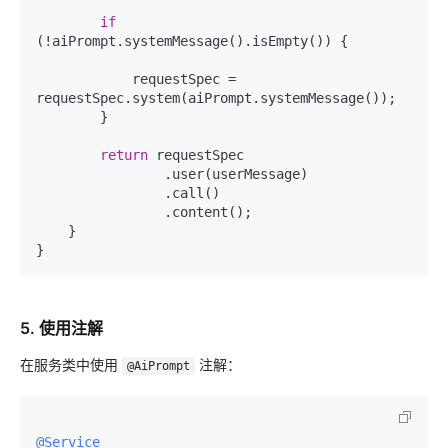
if
(!aiPrompt.systemMessage().isEmpty()) {

            requestSpec = 
requestSpec.system(aiPrompt.systemMessage());

        }

return
 requestSpec

                .user(userMessage)

                .call()

                .content();

    }

5. 使用注解
在服务类中使用
注解：
@AiPrompt
@Service