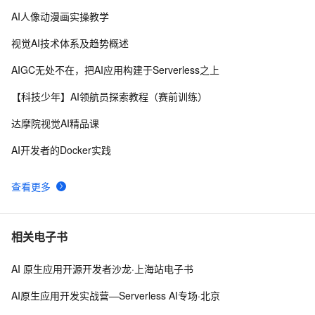
AI人像动漫画实操教学
固特异（Goodyear）利用人工智能和物联网实现数字化
10
8
转型的惊人方式
视觉AI技术体系及趋势概述
AI战略丨协同共治，应对 AI 时代安全新挑战
5
9
AIGC无处不在，把AI应用构建于Serverless之上
【学习记录】《DeepLearning.ai》第十课：卷积神经网
10
10
【科技少年】AI领航员探索教程（赛前训练）
络(Convolutional Neural Networks)
达摩院视觉AI精品课
AI开发者的Docker实践
查看更多
相关电子书
AI 原生应用开源开发者沙龙·上海站电子书
AI原生应用开发实战营—Serverless AI专场·北京