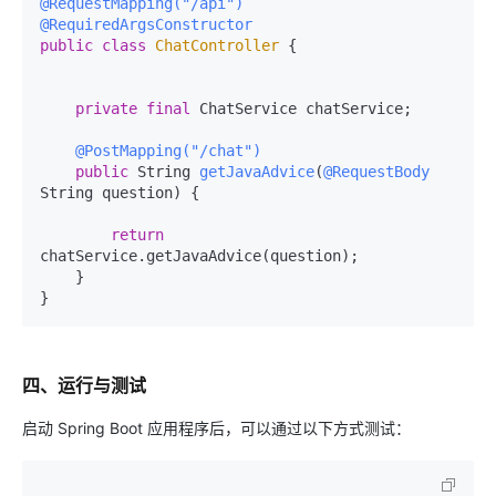
@RequestMapping("/api")
@RequiredArgsConstructor
public
class
ChatController
 {

private
final
 ChatService chatService;

@PostMapping("/chat")
public
 String 
getJavaAdvice
(
@RequestBody
String question)
 {

return
chatService.getJavaAdvice(question);

    }

四、运行与测试
启动 Spring Boot 应用程序后，可以通过以下方式测试：