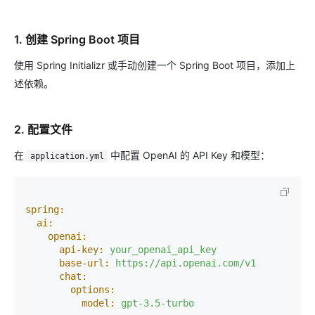
1. 创建 Spring Boot 项目
使用 Spring Initializr 或手动创建一个 Spring Boot 项目，添加上
述依赖。
2. 配置文件
在
中配置 OpenAI 的 API Key 和模型：
application.yml
spring:
ai:
openai:
api-key:
your_openai_api_key
base-url:
https://api.openai.com/v1
chat:
options:
model:
gpt-3.5-turbo