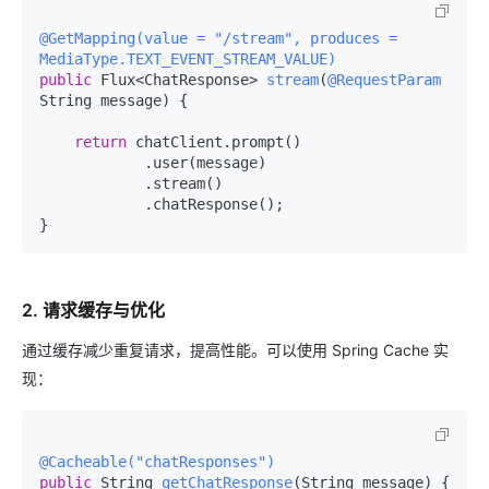
@GetMapping(value = "/stream", produces = 
MediaType.TEXT_EVENT_STREAM_VALUE)
public
 Flux<ChatResponse> 
stream
(
@RequestParam
String message)
 {

return
 chatClient.prompt()

            .user(message)

            .stream()

            .chatResponse();

2. 请求缓存与优化
通过缓存减少重复请求，提高性能。可以使用 Spring Cache 实
现：
@Cacheable("chatResponses")
public
 String 
getChatResponse
(String message)
 {
