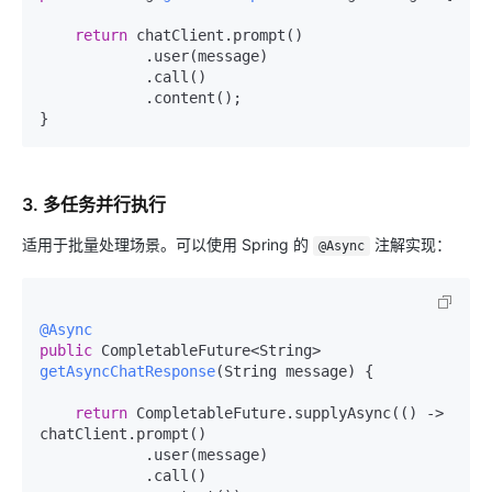
return
 chatClient.prompt()

            .user(message)

            .call()

            .content();

3. 多任务并行执行
适用于批量处理场景。可以使用 Spring 的
注解实现：
@Async
@Async
public
 CompletableFuture<String> 
getAsyncChatResponse
(String message)
 {

return
 CompletableFuture.supplyAsync(() -> 
chatClient.prompt()

            .user(message)

            .call()
