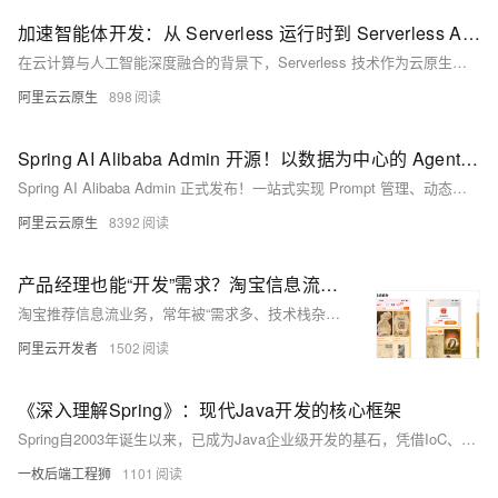
加速智能体开发：从 Serverless 运行时到 Serverless AI 运行时
在云计算与人工智能深度融合的背景下，Serverless 技术作为云原生架构的集大成者，正加速向 AI 原生架构演进。阿里云函数计算（FC）率先提出并实践“Serverless AI 运行时”概念，通过技术创新与生态联动，为智能体（Agent）开发提供高效、安全、低成本的基础设施支持。本文从技术演进路径、核心能力及未来展望三方面解析 Serverless AI 的突破性价值。
阿里云云原生
898
Spring AI Alibaba Admin 开源！以数据为中心的 Agent 开发平台
Spring AI Alibaba Admin 正式发布！一站式实现 Prompt 管理、动态热更新、评测集构建、自动化评估与全链路可观测，助力企业高效构建可信赖的 AI Agent 应用。开源共建，现已上线！
阿里云云原生
8392
产品经理也能“开发”需求？淘宝信息流从需求到上线的AI端到端实践
淘宝推荐信息流业务，常年被“需求多、技术栈杂、协作慢”困扰，需求上线周期动辄一周。WaterFlow——一套 AI 驱动的端到端开发新实践，让部分需求两天内上线，甚至产品经理也能“自产自销”需求。短短数月，已落地 30+ 需求、自动生成 5.4 万行代码，大幅提升研发效率。接下来，我们将揭秘它是如何落地并改变协作模式的。
阿里云开发者
1502
《深入理解Spring》：现代Java开发的核心框架
Spring自2003年诞生以来，已成为Java企业级开发的基石，凭借IoC、AOP、声明式编程等核心特性，极大简化了开发复杂度。本系列将深入解析Spring框架核心原理及Spring Boot、Cloud、Security等生态组件，助力开发者构建高效、可扩展的应用体系。（238字）
一枚后端工程狮
1101