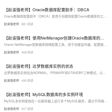
【赵渝强老师】Oracle数据库配置助手：DBCA
Oracle数据库配置助手（DBCA）是用于创建和配置Oracle数据库的工具，支持图形界面和静默执行模式。本文介绍了使用DBCA在Linux环境下创建数据库的完整步骤，包括选择数据库操作类型、配置存储与网络选项、设置管理密码等，并提供了界面截图与视频讲解，帮助用户快速掌握数据库创建流程。
赵渝强老师
881
【赵渝强老师】使用NetManager创建Oracle数据库的监听器
Oracle NetManager是数据库网络配置工具，用于创建监听器、配置服务命名与网络连接，支持多数据库共享监听，确保客户端与服务器通信顺畅。
赵渝强老师
468
【赵渝强老师】达梦数据库实例的状态
达梦数据库实例包含NORMAL、PRIMARY和STANDBY三种模式，以及MOUNT、OPEN和SUSPEND三种状态。模式之间可在MOUNT状态下相互转换，不同状态与模式适用于数据库的启动、配置及运行需求。
赵渝强老师
495
【赵渝强老师】MySQL数据库的多实例环境
MySQL多实例是指在一台服务器上运行多个MySQL服务，通过不同端口提供独立的数据服务。各实例共享安装程序，但使用各自的配置文件和数据文件，实现资源高效利用。本文详细介绍了如何通过“mysqld_multi”工具配置和启动多个MySQL实例，并演示了目录创建、初始化、配置文件修改及实例启动等操作步骤。
赵渝强老师
507