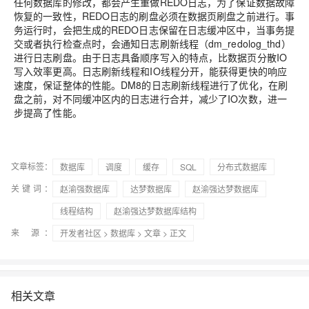
任何数据库的修改，都会产生重做REDO日志，为了保证数据故障
恢复的一致性，REDO日志的刷盘必须在数据页刷盘之前进行。事
务运行时，会把生成的REDO日志保留在日志缓冲区中，当事务提
交或者执行检查点时，会通知日志刷新线程（dm_redolog_thd）
进行日志刷盘。由于日志具备顺序写入的特点，比数据页分散IO
写入效率更高。日志刷新线程和IO线程分开，能获得更快的响应
速度，保证整体的性能。DM8的日志刷新线程进行了优化，在刷
盘之前，对不同缓冲区内的日志进行合并，减少了IO次数，进一
步提高了性能。
文章标签：
数据库
调度
缓存
SQL
分布式数据库
关键词：
赵渝强数据库
达梦数据库
赵渝强达梦数据库
线程结构
赵渝强达梦数据库结构
来 源：
开发者社区
>
数据库
>
文章
> 正文
相关文章