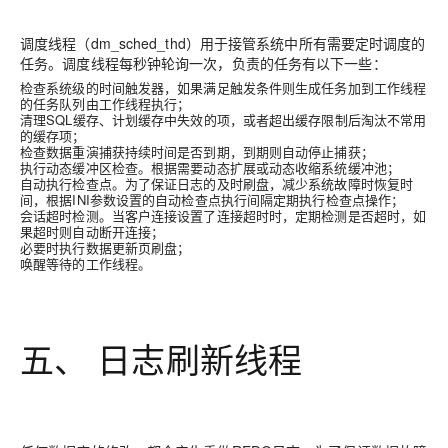
调度线程（dm_sched_thd）用于接管系统中所有需要定时调度的
任务。调度线程每秒钟轮询一次，负责的任务有以下一些：
检查系统级的时间触发器，如果满足触发条件则生成任务加到工作线程
的任务队列由工作线程执行；
清理SQL缓存、计划缓存中失效的项，或者超出缓存限制后淘汰不常用
的缓存项；
检查数据重演捕获持续时间是否到期，到期则自动停止捕获；
执行动态缓冲区检查。根据需要动态扩展或动态收缩系统缓冲池；
自动执行检查点。为了保证日志的及时刷盘，减少系统故障时恢复时
间，根据INI参数设置的自动检查点执行间隔定期执行检查点操作；
会话超时检测。当客户连接设置了连接超时时，定期检测是否超时，如
果超时则自动断开连接；
必要时执行数据更新页刷盘；
唤醒等待的工作线程。
五、 日志刷新线程