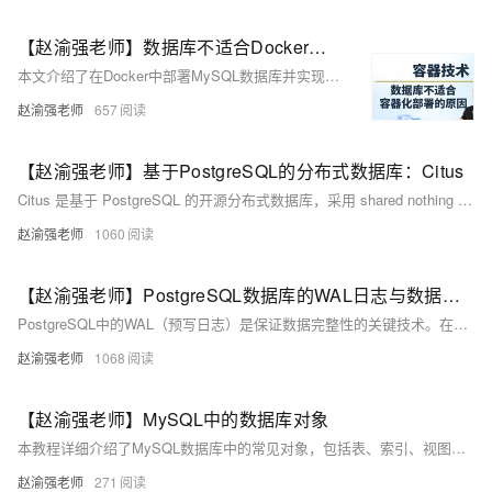
【赵渝强老师】数据库不适合Docker容器化部署的原因
本文介绍了在Docker中部署MySQL数据库并实现数据持久化的方法，同时分析了数据库不适合容器化的原因。通过具体步骤演示如何拉取镜像、创建持久化目录及启动容器，确保数据安全存储。然而，由于数据安全性、硬件资源争用、网络带宽限制及额外隔离层等问题，数据库服务并不完全适合Docker容器化部署。文中还提到数据库一旦部署通常无需频繁升级，与Docker易于重构和重新部署的特点不符。
赵渝强老师
657
【赵渝强老师】基于PostgreSQL的分布式数据库：Citus
Citus 是基于 PostgreSQL 的开源分布式数据库，采用 shared nothing 架构，具备良好的扩展性。它以插件形式集成，部署简单，适用于处理大规模数据和高并发场景。本文介绍了 Citus 的基础概念、安装配置步骤及其在单机环境下的集群搭建方法。
赵渝强老师
1060
【赵渝强老师】PostgreSQL数据库的WAL日志与数据写入的过程
PostgreSQL中的WAL（预写日志）是保证数据完整性的关键技术。在数据修改前，系统会先将日志写入WAL，确保宕机时可通过日志恢复数据。它减少了磁盘I/O，提升了性能，并支持手动切换日志文件。WAL文件默认存储在pg_wal目录下，采用16进制命名规则。此外，PostgreSQL提供pg_waldump工具解析日志内容。
赵渝强老师
1068
【赵渝强老师】MySQL中的数据库对象
本教程详细介绍了MySQL数据库中的常见对象，包括表、索引、视图、事件、存储过程和存储函数的创建与管理。内容涵盖表的基本操作、索引的使用、视图简化查询、事件调度功能等，并通过具体示例演示相关SQL语句的使用方法。
赵渝强老师
271