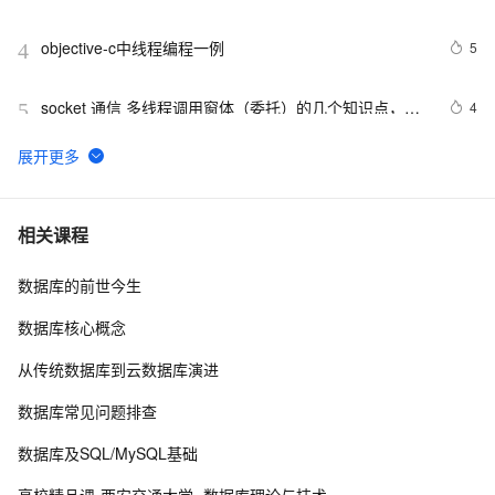
objective-c中线程编程一例
5
4
socket 通信 多线程调用窗体（委托）的几个知识点，记
4
5
录在案，以备查阅
java 中的多线程   内部类实现 数据共享 和 Runnable实
8
6
现数据共享
解释一下为什么协程比线程更轻量级。
7
7
相关课程
数据库的前世今生
1、Linux多线程，基本概念
6
8
数据库核心概念
C# Win32控制台线程计时器代码示例
2
9
从传统数据库到云数据库演进
linux多线程示例
620
10
数据库常见问题排查
数据库及SQL/MySQL基础