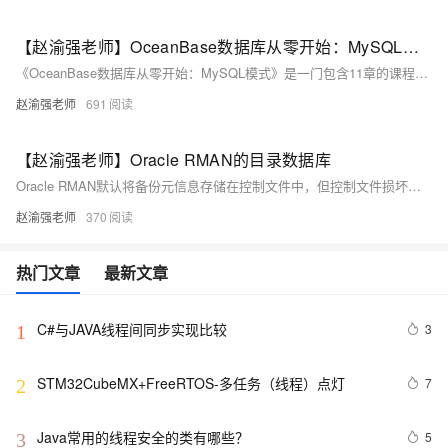
【赵渝强老师】OceanBase数据库从零开始：MySQL模式
《OceanBase数据库从零开始：MySQL模式》是一门包含11章的课程，涵盖OceanBase分布式数据库的核心内容。从体系架构、安装部署到租户管理、用户安全，再到数据库对象操作、事务与锁机制，以及应用程序开发、备份恢复、数据迁移等方面进行详细讲解。此外，还涉及连接路由管理和监控诊断等高级主题，帮助学员全面掌握OceanBase数据库的使用与管理。
赵渝强老师
691
【赵渝强老师】Oracle RMAN的目录数据库
Oracle RMAN默认将备份元信息存储在控制文件中，但控制文件损坏或丢失会导致恢复失败，且备份增多会使控制文件无限增长。为解决这些问题，Oracle引入了RMAN目录数据库（Catalog Database），专门用于存储RMAN备份的元信息。使用目录数据库可提升备份管理效率，支持多数据库共享、长期备份历史记录存储，并可保存RMAN脚本。本文详细介绍了如何创建目录数据库、注册目标数据库及其操作步骤。
赵渝强老师
370
热门文章
最新文章
C#与JAVA线程间同步实现比较
3
1
STM32CubeMX+FreeRTOS-多任务（线程）点灯
7
2
Java常用的线程安全的类有哪些？
5
3