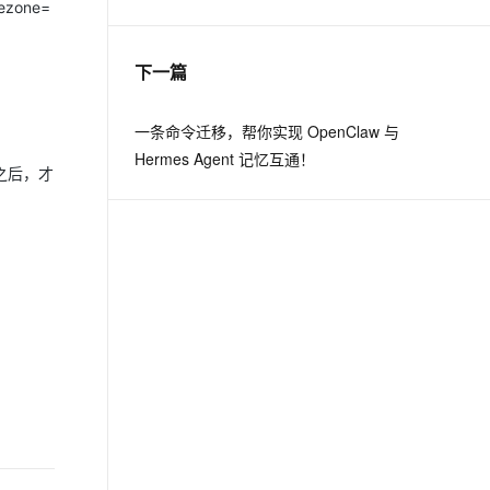
mezone=
息提取
与 AI 智能体进行实时音视频通话
下一篇
从文本、图片、视频中提取结构化的属性信息
构建支持视频理解的 AI 音视频实时通话应用
t.diy 一步搞定创意建站
构建大模型应用的安全防护体系
一条命令迁移，帮你实现 OpenClaw 与
通过自然语言交互简化开发流程,全栈开发支持
通过阿里云安全产品对 AI 应用进行安全防护
Hermes Agent 记忆互通！
0s之后，才