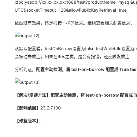
jdbc:yasdb://xx.xx.xx.xx:1688/test?productName=mysql&u
大模型解决方案
UTC&socketTimeout=120&allowPublicKeyRetrieval=true
迁移与运维管理
快速部署 Dify，高效搭建 
依然没有效果，还是报错一样的信息。继续查看相关配置信息：
专有云
10 分钟在聊天系统中增加
从默认配置看，testOnBorrow设置为false,testWhileIdle设置为
会被动去重连，如果在60s之类，是会有报错，还没触发重连
分析到这，
配置主动检测，将 test-on-borrow 配置成 True
te
【解决/规避方法】配置主动检测，将 test-on-borrow 配置成 Tr
【影响范围】
23.2.7.100
【修复版本】
-