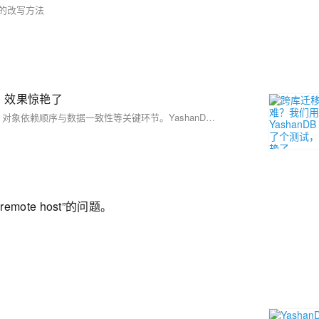
ER的改写方法
试，效果惊艳了
异构数据库迁移常被视为企业数字化转型中的难题，涉及SQL兼容性、对象依赖顺序与数据一致性等关键环节。YashanDB Migration Platform（YMP）通过实际测试展示了卓越能力，从Oracle到YashanDB的迁移表现超预期。其亮点包括：零脚本全自动迁移逻辑、全面支持复杂对象（如存储过程、触发器）、高性能迁移速度远超传统方案。YMP提供评估、SQL转换、对象迁移、数据校验及可视化全流程管理，为企业平滑过渡至国产数据库提供了可靠选择。
remote host”的问题。