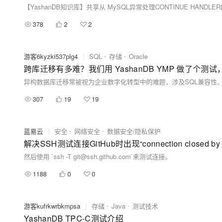
【YashanDB知识库】共享从 MySQL异常处理CONTINUE HANDL
378
2
2
游客6kyzki537plg4
|
SQL
存储
Oracle
跨库迁移有多难？我们用 YashanDB YMP 做了个测
307
19
19
蓝易云
|
安全
网络安全
数据安全/隐私保护
解决SSH测试连接GitHub时出现“connection closed by 
然后使用 `ssh -T git@ssh.github.com`来测试连接。
1188
0
0
游客kufrkwrbkmpsa
|
存储
Java
测试技术
YashanDB TPC-C测试介绍