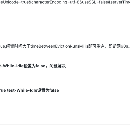
seUnicode=true&characterEncoding=utf-8&useSSL=false&serverTi
AI 应用
10分钟微调：让0.6B模型媲美235B模
多模态数据信
型
依托云原生高可用架构,实现Dify私有化部署
用1%尺寸在特定领域达到大模型90%以上效果
一个 AI 助手
超强辅助，Bol
即刻拥有 DeepSeek-R1 满血版
在企业官网、通讯软件中为客户提供 AI 客服
多种方案随心选，轻松解锁专属 DeepSeek
true,闲置时间大于timeBetweenEvictionRunsMillis即可重连，即断网6
st-While-Idle设置为false，问题解决
ue
test-While-Idle设置为false