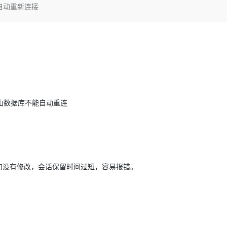
Deepseek-v4-pro
HappyHors
法自动重新连接
同享
万小智 AI 建站低至 15元/月
Qoder CN
AI 短剧/漫剧
云原生数据库 
快递物流查询
WordPress
成为服务伙
高校合作
点，立即开启云上创新
覆盖公网/内网、递归/权威、移动APP等全场景解析服务
送.CN域名，送备案服务码
基于千问大模型等，支持代码智能生成、研发智能问答
AI助力短剧
态智能体模型
旗舰 MoE 大模型，百万上下文与顶尖推理能力
图生视频，流
Ubuntu
服务生态伙伴
云工开物
企业应用
Works
Night Plan 支持 Qwen 3.8-Max
云原生大数据计算服务 MaxCompute
AI 办公
容器服务 Kub
NEW
GLM-5.2
Wan2.7-T
Red Hat
30+ 款产品免费体验
Data Agent 驱动的一站式 Data+AI 开发治理平台
夜间 5 折，Qwen/Meoo/TokenPlan 客户专享
面向分析的企业级SaaS模式云数据仓库
AI智能应用
提供一站式管
科研合作
视觉 Coding、空间感知、多模态思考等全面升级
1M上下文，专为长程任务能力而生
ERP
堂（旗舰版）
SUSE
智能客服
CRM
防护产品
2个月
自动承接线索
建站小程序
OA 办公系统
AI 应用构建
大模型原生
馈崖山数据库不能自动重连
力提升
财税管理
模板建站
Qoder
大模型服务平台百炼-应用模版
HOT
NEW
面向真实软件
个人版上线、团队版降价；千问3.8-Max首发发尝鲜
丰富多元化的应用模版和解决方案
400电话
定制建站
万有无界
大模型服务平台百炼-智能体
方案
广告营销
模板小程序
的模型效果
灵活可视化地构建企业级 Agent
查询语句没有修改，会话保留时间过短，容易报错。
定制小程序
秒悟
人工智能平台 PAI
APP 开发
云端极速 AI 
新一代 AI 视频生成模型，深度适配广告营销等场景
AI Native 的算法工程平台，一站式完成建模、训练、推理服务部署
建站系统