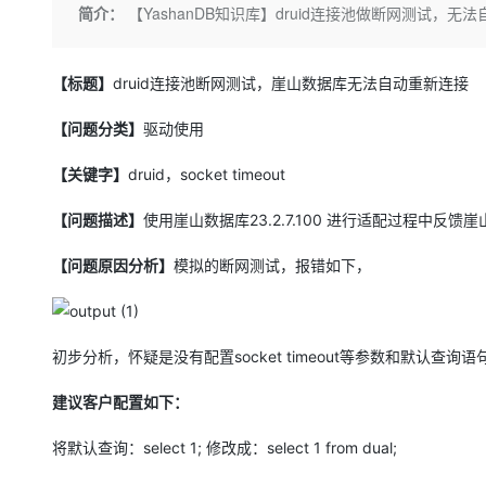
存储
天池大赛
Qwen3.7-Plus
简介：
【YashanDB知识库】druid连接池做断网测试，无
云解析DNS
解决方案免费试用 新老
电子合同
最高领取价值200元试用
能看、能想、能动手的多模
安全
网络与CDN
AI 算法大赛
畅捷通
大数据开发治理平台 Data
AI 产品 免费试用
【标题】
网络
druid连接池断网测试，崖山数据库无法自动重新连接
安全
云开发大赛
Qwen3-VL-Plus
Tableau 订阅
1亿+ 大模型 tokens 和 
可观测
入门学习赛
【问题分类】
驱动使用
中间件
AI空中课堂在线直播课
云防火墙
140+云产品 免费试用
上云与迁云
云原生的云上边界网络安全
产品新客免费试用，最长1
【关键字】
druid，socket timeout
数据库
生态解决方案
大模型服务
企业出海
大模型ACA认证体验
【问题描述】
使用崖山数据库23.2.7.100 进行适配过程中反
大数据计算
助力企业全员 AI 认知与能
行业生态解决方案
千问AI平台-Token Plan
政企业务
【问题原因分析】
媒体服务
模拟的断网测试，报错如下，
开发者生态解决方案
企业服务与云通信
千问AI平台-模型体验
AI 开发和 AI 应用解决
在线体验全尺寸、多种模态
域名与网站
初步分析，怀疑是没有配置socket timeout等参数和默认
Happy 系列大模型
终端用户计算
建议客户配置如下：
Serverless
将默认查询：select 1; 修改成：select 1 from dual;
开发工具