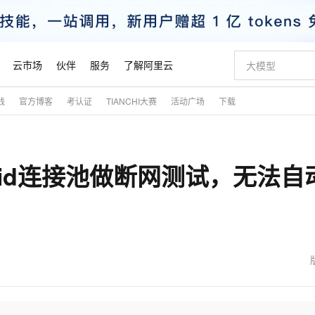
云市场
伙伴
服务
了解阿里云
践
官方博客
考认证
TIANCHI大赛
活动广场
下载
AI 特惠
数据与 API
成为产品伙伴
最佳实践
价格计算器
AI 场景体
基础软件
产品伙伴合
市场活动
配置报价
大模型
自助选配和估算价格
新方式
睿译宝，AI翻译排版一步到位
智启 AI 普惠权益
产品生态集成认证中心
云上春晚
域名与网站
千问官方 MaaS 平台，为开发者和 Agent 而生，新用户赠送 1 亿 + tokens 额度
Qwen Aud
AI Coding
阿里云Maa
2026 阿里云
云服务器 E
为企业打
数据集
Windows
模型
NEW
NEW
ruid连接池做断网测试，无法自
交付可用成果
值低价云产品抢先购
上传文档即自动完成翻译和格式还原
至高享 1亿+免费 tokens，加速 Al 应用落地
提供智能易用的域名与建站服务
智能编程，一键
安全可靠、
产品生态伙伴
云上奥运之旅
弹性计算合作
阿里云中企出
手机三要素
宝塔 Linux
价格优势
有专属领域专家
GLM-5.2：长任务时代开源旗舰模型
阿里云 OPC 创新助力计划
千问大模型
即刻拥有 DeepS
AI 电商营销
对象存储 O
大模型
产品生态伙伴工作台
云栖战略参考
云存储合作计
云栖大会
身份实名认证
CentOS
推动算力普惠，释放技术红利
最高返9万
多领域专家智能体,一键组建 AI 虚拟交付团队
快速构建应用程序和网站，即刻迈出上云第一步
至高百万元 Token 补贴，加速一人公司成长
多元化、高性能、安全可靠的大模型服务
真正可用的 1M 上下文,一次完成代码全链路开发
轻松解锁专属 Dee
从图文生成到
云上的中国
数据库合作计
活动全景
短信
Docker
图片和
站式影视创作平台
Hermes Agent，打造自进化智能体
Token Plan 模型订阅计划
数字证书管理服务（原SSL证书）
5 分钟轻松部署
AI 广告创作
无影云电脑
NEW
看见新力量
云网络合作计
OCR 文字识别
JAVA
证享300元代金券
可视化编排打通从文字构思到成片全链路闭环
全托管，含MySQL、PostgreSQL、SQL Server、MariaDB多引擎
自主进化，持久记忆，越用越聪明
Qwen3.8-Max 首发尝鲜，限时加量 10 倍，夜间低至2折
实现全站HTTPS，呈现可信的WEB访问
图文、视频一
随时随地安
魔搭 Mode
Kimi-K3
HappyHors
NEW
loud
金融模力时刻
Salesforce O
版
发票查验
全能环境
Claude Code + GStack 打造工程团队
千问办公，限时限量积分加倍
Qoder
低代码高效构
AI 建站
短信服务
型
NEW
作计划
Kimi 最新旗舰模型，长程编程与推理利器
让文字生成流
计划
魔搭 ModelSc
理服务
让AI从“聊天伙伴”进化为能干活的“数字员工”
安装技能 GStack，拥有专属 AI 工程团队
你的AI工作搭子，覆盖日常办公高频场景
面向真实软件的智能体编程平台
0 代码专业建
客户案例
天气预报查询
操作系统
态合作计划