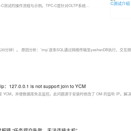
本文介绍了在YashanDB单机数据库上运行基于BenchmarkSQL的TPC-C测试的操作流程与示例。TPC-C是针对OLTP系统的性能测试标准，模拟大型商品批发商的业务场景，包含5类核心事务：New-Order、Payment、Order-Status、Delivery和Stock-Level。文章详细说明了测试工具下载、环境配置（如修改jTPCC.java等文件）、数据装载及清理步骤，并提供了性能调优建议，包括数据库参数和建库配置优化。最后通过执行`runBenchmark.sh`完成测试，结果中的tpmC值反映系统性能，值越高表明性能越优。
0.0.1 is not support join to YCM
NT 时报错 “任务提交失败，无法连接主机”