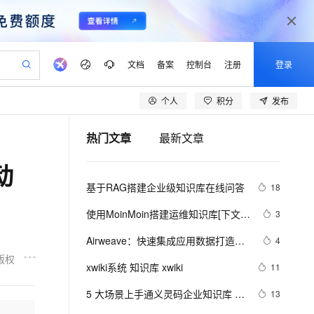
文档
备案
控制台
注册
登录
个人
积分
发布
验
作计划
器
AI 活动
专业服务
服务伙伴合作计划
加入我们
产品动态
服务平台百炼
阿里云 OPC 创新助力计划
热门文章
最新文章
一站式生成采购清单，支持单品或批量购买
io：打造专属 AI 语音助手
S产品伙伴计划（繁花）
峰会
CS
造的大模型服务与应用开发平台
一句话生成原生可编辑精美 PPT 文稿
AI 生产力先锋
Al MaaS 服务伙伴赋能合作
域名
Careers
至高可申请百万元
Qwen3.8-Max 模型上线
动
开启高性价比 AI 编程新体验
弹性可伸缩的云计算服务
Qwen-Audio-3.0-Realtime 端到端实时语音角色扮演
输入一句话想法, 轻松生成专业的 PPT
先锋实践拓展 AI 生产力的边界
Token 补贴，五大权
计划
海大会
伙伴信用分合作计划
商标
社会招聘
基于RAG搭建企业级知识库在线问答
18
益加速 OPC 成功
eek-V4-Pro
SS
一键部署幻兽帕鲁游戏服务器
飞天发布时刻
HOT
Open Search 向量检索版支
划
备案
校园招聘
pSeek-V4-Pro
视频创作，一键激活电商全链路生产力
稳定、安全、高性价比、高性能的云存储服务
一键购买专属联机服务器，轻松开启游戏
所见，即是所愿
持视频检索 Pipeline 功能
更多支持
使用MoinMoin搭建运维知识库[下文]-
3
划
公司注册
视频生成
语音识别与合成
完善配置篇
专属 QwenPaw
漫剧工坊：一站式动画创作平台
AI 实训营
HOT
应用身份服务 (IDaaS)
Airweave：快速集成应用数据打造AI
4
合作伙伴培训与认证
划
上云迁移
站生成，高效打造优质广告素材
全接入的云上超级电脑
从聊天伙伴进化为能主动干活的本地数字员工
快速生产连贯的高质量长漫剧
从基础到进阶，Agent 创客手把手教你
OpenClaw 管理能力上线
知识库的开源平台，支持多源整合和
版权
lScope
e-1.1-T2V
Qwen3-TTS-Flash
xwiki系统 知识库 xwiki
11
查询合作伙伴
自动同步数据
n Alibaba Cloud ISV 合作
代维服务
建企业门户网站
10 分钟搭建微信、支付宝小程序
MaxCompute MaxFrame 提
畅细腻的高质量视频
离线语音合成大模型，多语言方言自适应，低延迟高稳定
创新加速
5 大场景上手通义灵码企业知识库 
ope
登录合作伙伴管理后台
13
站，无忧落地极速上线
以可视化方式快速构建移动和 PC 门户网站
国内短信简单易用，安全可靠，秒级触达，全球覆盖200+国家和地区。
高效部署网站，快速应用到小程序
供自动弹性内存功能
RAG