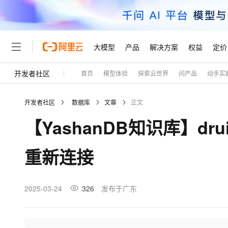
大模型
产品
解决方案
权益
定价
开发者社区
首页
模型体验
探索云世界
问产品
动手实
大模型
产品
解决方案
权益
定价
云市场
伙伴
服务
了解阿里云
精选产品
精选解决方案
普惠上云
产品定价
精选商城
成为销售伙伴
为什么选择阿里云
千问AI平台
开发者社区
数据库
文章
正文
了解云产品的定价详情
大模型服务平台百炼
千问办公，解锁你的工作
普惠上云 官方力荐
分销伙伴
网站建设
什么是云计算
大
【YashanDB知识库】d
大模型服务与应用平台
企业级Agent产品，直接
云服务器38元/年起，超
咨询伙伴
多端小程序
技术领先
云上成本管理
轻量应用服务器
Agency Agents：拥
官方推荐返现计划
大模型
精选产品
精选解决方案
Salesforce 国际版订阅
稳定可靠
重新连接
管理和优化成本
推荐新用户得奖励，单订单
销售伙伴合作计划
友盟天域
安全合规
人工智能与机器学习
AI
文本生成
云数据库 RDS
HappyHorse 打造一
云工开物
无影生态合作计划
观测云
分析师报告
高校专属算力普惠，学生认
计算
互联网应用开发
2025-03-24
326
发布于广东
Qwen3.8-Max
HOT
Salesforce On Alibaba C
Tuya 物联网平台阿里云
研究报告与白皮书
人工智能平台 PAI
快速拥有专属 OpenClaw
大模
Consulting Partner 合
大数据
容器
智能体时代全能旗舰模型
免费试用
一站式AI开发、训练和推
蓝凌 OA
AI 大模型销售与服务生
现代化应用