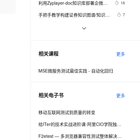
安全
利用Zyplayer-doc知识库部署企微智
e-1.1-I2V
Cosyvoice-V3-Flash
16
PolarDB
上云场景组合购
Milvus 弹性伸缩功能新增节
伴
能客服
漫剧创作，剧本、分镜、视频高效生成
100%兼容MySQL、PostgreSQL，兼容Oracle，支持集中和分布式
覆盖90%+业务场景，专享组合折扣价
点支持范围
畅自然，细节丰富
高表现力语音合成大模型，语音克隆听感自然
VPN
手把手教学构建证券知识图谱/知识库
7
（含码源）：网页获取信息、设计图
ernetes 版 ACK
云聚AI 严选权益
AI 原生数据库服务发布
SSL 证书
方案测评|巧用文档智能和RAG构建
12
2V
Fun-ASR
谱、Cypher查询、Neo4j关系可视化
，一键激活高效办公新体验
理容器应用的 K8s 服务
精选AI产品，从模型到应用全链提效
Agent 数据网关
大语言模型知识库
文戏情感细腻自然，动作戏激烈拳拳到肉，实现更强表演能力
支持中英文自由切换，具备更强的噪声鲁棒性
堡垒机
展示
免费试用ECS，轻松搭建WIKI知识库
9
AI 用量加速计划
云原生数据库 PolarDB
防火墙
、识别商机，让客服更高效、服务更出色。
基于自己的数据库构建基于LLM的专
新老同享，达量后返
Agentic Database 发布
5
相关课程
更多
属知识库
主机安全
应用
MSE微服务测试最佳实践 - 自动化回归
千问办公
NEW
AI 应用及服务市场
的智能体编程平台
一站式AI生产力平台
AI 应用
伶鹊
相关电子书
更多
企业级人与Agent协作平台，接入和调度多个数字员工
智能客服平台，对话机器人、对话分析、智能外呼
大模型
大模型服务平台百炼 - 全妙
移动互联网测试到质量的转变
自然语言处理
应用创作平台
多模态内容创作工具，已接入 DeepSeek
数据标注
给ITer的技术实战进阶课-阿里CIO学院独家教材（四）
机器学习
F2etest — 多浏览器兼容性测试整体解决方案