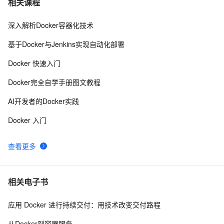
7
相关课程
深入解析Docker容器化技术
『Docker』在Docker快速部署.NET Core项目
7
8
基于Docker与Jenkins实现自动化部署
Docker 启动命令里  --cgroupns host  是什么作用？
13
9
Docker 快速入门
Docker详解（十五）——Docker静态IP地址配置
1
10
Docker完全自学手册图文教程
AI开发者的Docker实践
Docker 入门
查看更多
相关电子书
应用 Docker 进行持续交付：用技术改变交付路程
从Docker到容器服务