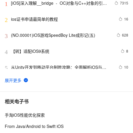
[iOS]深入理解__bridge  -  OC对象与C++对象的引用
7315
1
转换
ios证书申请最简单的教程
16
2
(NO.00001)iOS游戏SpeedBoy Lite成形记(五)
628
3
【转】适配iOS9系统
8
4
从Unity开发到移动平台制胜攻略：全面解析iOS与
10
5
Android应用发布流程，助你轻松掌握跨平台发布技巧，
打造爆款手游不是梦——性能优化、广告集成与内购设
iOS 银行卡号有效性校验
15
6
置全包含
iOS - Swift NSSize      尺寸
605
7
相关电子书
手淘iOS性能优化探索
github上的一个开源kvo/kvb实现（ios),供参考
541
8
From Java/Android to Swift iOS
xcode反汇编调试iOS模拟器程序（六）函数出入口处的
3
9