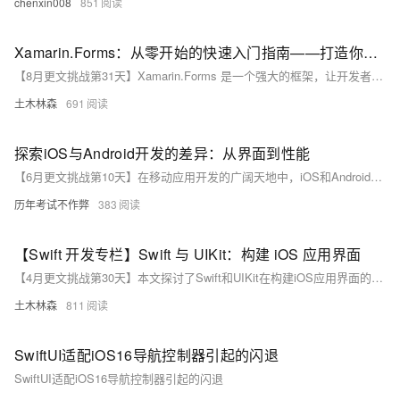
chenxin008
851
Xamarin.Forms：从零开始的快速入门指南——打造你的首个跨平台移动应用，轻松学会用C#和XAML构建iOS与Android通用界面的每一个步骤
【8月更文挑战第31天】Xamarin.Forms 是一个强大的框架，让开发者通过单一共享代码库构建跨平台移动应用，支持 iOS、Android 和 Windows。使用 C# 和 XAML，它简化了多平台开发流程并保持一致的用户体验。本指南通过创建一个简单的 “HelloXamarin” 应用演示了 Xamarin.Forms 的基本功能和工作原理。
土木林森
691
探索iOS与Android开发的差异：从界面到性能
【6月更文挑战第10天】在移动应用开发的广阔天地中，iOS和Android两大平台各占山头，它们在设计理念、用户体验、性能优化等方面展现出独特的魅力。本文将深入探讨这两大系统在开发过程中的主要差异，从用户界面设计到性能调优，揭示各自背后的技术逻辑与创新策略，为开发者提供全面的视角和实用的开发指南。
历年考试不作弊
383
【Swift 开发专栏】Swift 与 UIKit：构建 iOS 应用界面
【4月更文挑战第30天】本文探讨了Swift和UIKit在构建iOS应用界面的关键技术和实践方法。Swift的简洁语法、类型安全和高效编程模型，加上与UIKit的紧密集成，使开发者能便捷地创建用户界面。UIKit提供视图、控制器、布局、动画和事件处理等功能，支持灵活的界面设计。实践中，遵循设计原则，合理组织视图层次，运用布局和动画，以及实现响应式设计，能提升界面质量和用户体验。文章通过登录、列表和详情界面的实际案例展示了Swift与UIKit的结合应用。
土木林森
811
SwiftUI适配iOS16导航控制器引起的闪退
SwiftUI适配iOS16导航控制器引起的闪退