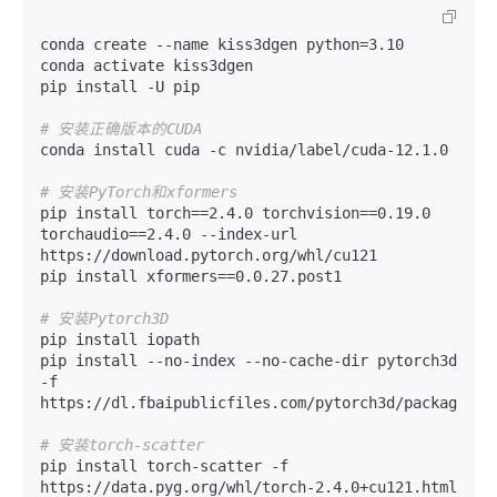
conda create --name kiss3dgen python=3.10

conda activate kiss3dgen

pip install -U pip

# 安装正确版本的CUDA
conda install cuda -c nvidia/label/cuda-12.1.0

# 安装PyTorch和xformers
pip install torch==2.4.0 torchvision==0.19.0 
torchaudio==2.4.0 --index-url 
https://download.pytorch.org/whl/cu121

pip install xformers==0.0.27.post1

# 安装Pytorch3D
pip install iopath

pip install --no-index --no-cache-dir pytorch3d 
-f 
https://dl.fbaipublicfiles.com/pytorch3d/packaging/w
# 安装torch-scatter
pip install torch-scatter -f 
https://data.pyg.org/whl/torch-2.4.0+cu121.html
