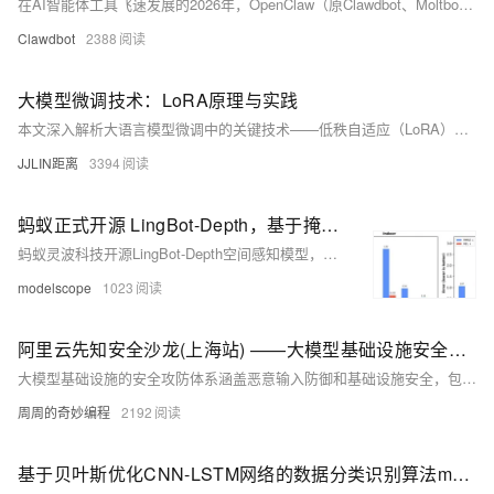
在AI智能体工具飞速发展的2026年，OpenClaw（原Clawdbot、Moltbot）凭借开源灵活、功能强大的特性，成为个人与中小企业打造专属AI助手的热门选择。它能承担代码开发、日程管理、文档处理等各类任务，但“脾气刁钻”的问题也让不少用户头疼——一言不合就崩溃、重启就失忆、Token消耗过快、配置文件易丢失。
Clawdbot
2388
大模型微调技术：LoRA原理与实践
本文深入解析大语言模型微调中的关键技术——低秩自适应（LoRA）。通过分析全参数微调的计算瓶颈，详细阐述LoRA的数学原理、实现机制和优势特点。文章包含完整的PyTorch实现代码、性能对比实验以及实际应用场景，为开发者提供高效微调大模型的实践指南。
JJLIN距离
3394
蚂蚁正式开源 LingBot-Depth，基于掩码深度建模的新一代空间感知模型
蚂蚁灵波科技开源LingBot-Depth空间感知模型，首创“掩码深度建模”技术，显著提升消费级双目相机对透明、反光物体的深度补全能力。实测精度与覆盖率超越顶级工业相机，支持机器人稳定抓取、4D场景理解，已轻量化部署。
modelscope
1023
阿里云先知安全沙龙(上海站) ——大模型基础设施安全攻防
大模型基础设施的安全攻防体系涵盖恶意输入防御和基础设施安全，包括框架、三方库、插件、平台、模型和系统安全。关键漏洞如CVE-2023-6019（Ray框架命令注入）、CVE-2024-5480（PyTorch分布式RPC）及llama.cpp中的多个漏洞，强调了代码安全性的重要性。模型文件安全方面，需防范pickle反序列化等风险，建议使用Safetensors格式。相关实践包括构建供应链漏洞库、智能化漏洞分析和深度检测，确保全方位防护。
周周的奇妙编程
2192
基于贝叶斯优化CNN-LSTM网络的数据分类识别算法matlab仿真