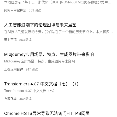
本项目展示了基于贝叶斯优化（BO）的CNN-LSTM网络在数据分类中的应用。通过MATLAB 2022a实现，优化前后效果对比明显。核心代码附带中文注释和操作视频，涵盖BO、CNN、LSTM理论，特别是BO优化CNN-LSTM网络的batchsize和学习率，显著提升模型性能。
简简单单做算法
559
人工智能浪潮下的伦理困境与未来展望
在AI技术飞速发展的今天，我们站在了一个新的历史节点上。本文将探讨人工智能带来的伦理挑战，并展望未来可能的发展路径。我们将从AI技术的本质出发，分析其对社会、工作和人际关系的影响，进而深入讨论如何平衡技术进步与人类价值的关系，最后提出对未来AI发展的展望和建议。
萝卜带泥
863
Midjourney应用场景、特点、生成图片带来影响
Midjourney应用场景、特点、生成图片带来影响
正在走向自律
947
Transformers 4.37 中文文档（七）（1）
Transformers 4.37 中文文档（七）
布客飞龙
462
Chrome HSTS异常导致无法访问HTTPS网页