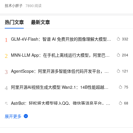
技术小胖子
7890
热门文章
最新文章
GLM-4V-Flash：智谱 AI 免费开放的图像理解大模型 
332
1
API 接口
MNN-LLM App：在手机上离线运行大模型，阿里巴巴
204
2
开源基于 MNN-LLM 框架开发的手机 AI 助手应用
AgentScope：阿里开源多智能体低代码开发平台，支
121
3
持一键导出源码、多种模型API和本地模型部署
阿里开源AI视频生成大模型 Wan2.1：14B性能超越
75
4
Sora、Luma等模型，一键生成复杂运动视频
AstrBot：轻松将大模型接入QQ、微信等消息平台，打
68
5
造多功能AI聊天机器人的开发框架，附详细教程
AI视频生成也能自动补全！Wan2.1 FLF2V：阿里通义
67
6
开源14B视频生成模型，用首尾两帧生成过渡动画