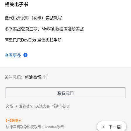
CRM、OA、工单系统如何安全接入智能体？从一个物
64
7
相关电子书
业工单 Demo 看 API 设计
低代码开发师（初级）实战教程
多智能体不是多开几个 Agent：如何解决分工冲突、任
59
8
务死锁和结果矛盾？
冬季实战营第三期：MySQL数据库进阶实战
从一个智能体到多个客户副本：模板复制的工程化方法
54
9
阿里巴巴DevOps 最佳实践手册
音乐人必看！OpenUtau：开源AI歌声合成神器，快速打
52
10
查看更多
造专业级虚拟歌手，中文日文无缝切换
关注我们：
新浪微博
联系我们
文档
|
开发者社区
|
天池大赛
|
培训与认证
下一篇
法律声明及隐私权政策
|
Cookies政策