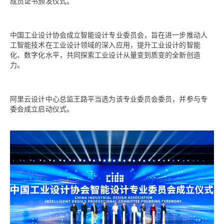
成员证书颁发仪式。
中国工业设计协会成立智能设计专业委员会，旨在进一步推动人
工智能技术在工业设计领域的深入应用，提升工业设计的智能
化、数字化水平，共同探索工业设计从量变到质变的全新创造
力。
阿里云设计中心总监王路平当选为该专业委员会委员，并参与专
委会成立启动仪式。