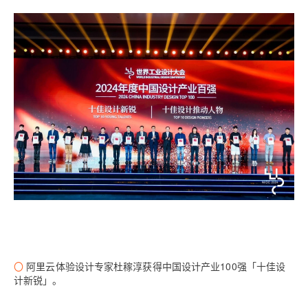
〇
阿里云体验设计专家杜稼淳获得中国
设计产业100强「十佳设
计新锐」。