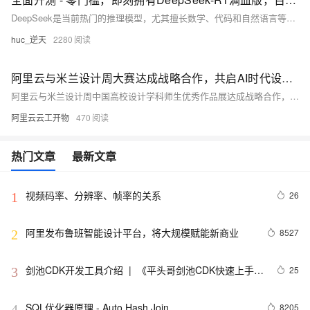
DeepSeek是当前热门的推理模型，尤其擅长数学、代码和自然语言等复杂任务。2024年尾，面对裁员危机，技术进步的学习虽减少，但DeepSeek大模型的兴起成为新的学习焦点。满血版DeepSeek（671B参数）与普通版相比，在性能、推理能力和资源需求上有显著差异。满血版支持实时联网数据更新和多轮深度对话，适用于科研、教育和企业级应用等复杂场景。 阿里云提供的满血版DeepSeek部署方案对普通用户特别友好，涵盖云端调用API及各尺寸模型的部署方式，最快5分钟、最低0元即可实现。
huc_逆天
2280
阿里云与米兰设计周大赛达成战略合作，共启AI时代设计教育新篇章丨云工开物
阿里云与米兰设计周中国高校设计学科师生优秀作品展达成战略合作，推动AI技术与艺术设计融合。赛事收到来自1759所高校的27万件作品，累计65万件，参赛人数超120万。专项赛设5大赛项，吸引720多所院校参与，投稿超9700件。阿里云提供免费算力和AIGC工具支持，助力“AI+乡村振兴”等创新设计，推动文旅产业发展与教育数字化升级。
阿里云云工开物
470
热门文章
最新文章
视频码率、分辨率、帧率的关系
26
1
阿里发布鲁班智能设计平台，将大规模赋能新商业
8527
2
剑池CDK开发工具介绍  |  《平头哥剑池CDK快速上手指
25
3
南》第一章
SQL优化器原理 - Auto Hash Join
8205
4