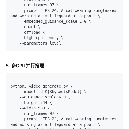
    --num_frames 97 \

    --prompt "FPS-24, A cat wearing sunglasses 
and working as a lifeguard at a pool" \

    --embedded_guidance_scale 1.0 \

    --quant \

    --offload \

    --high_cpu_memory \

5. 多GPU并行推理
python3 video_generate.py \

    --model_id ${SkyReelsModel} \

    --guidance_scale 6.0 \

    --height 544 \

    --width 960 \

    --num_frames 97 \

    --prompt "FPS-24, A cat wearing sunglasses 
and working as a lifeguard at a pool" \
