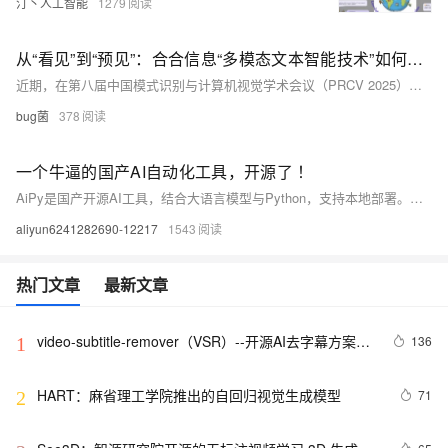
汀丶人工智能
1279
从“看见”到“预见”：合合信息“多模态文本智能技术”如何引爆AI下一场革命。
近期，在第八届中国模式识别与计算机视觉学术会议（PRCV 2025）上，合合信息作为承办方举办了“多模态文本智能大模型前沿技术与应用”论坛，汇聚了学术界的顶尖智慧，更抛出了一颗重磅“炸弹”——“多模态文本智能技术”概念。
bug菌
378
一个牛逼的国产AI自动化工具，开源了 ！
AiPy是国产开源AI工具，结合大语言模型与Python，支持本地部署。用户只需用自然语言描述需求，即可自动生成并执行代码，轻松实现数据分析、清洗、可视化等任务，零基础也能玩转编程，被誉为程序员的智能助手。
aliyun6241282690-12217
1543
热门文章
最新文章
video-subtitle-remover（VSR）--开源AI去字幕方案深
136
1
度解析
HART：麻省理工学院推出的自回归视觉生成模型
71
2