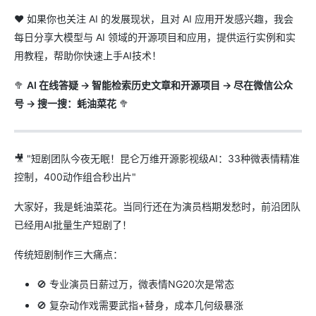
❤️ 如果你也关注 AI 的发展现状，且对 AI 应用开发感兴趣，我会
每日分享大模型与 AI 领域的开源项目和应用，提供运行实例和实
用教程，帮助你快速上手AI技术！
🥦
AI 在线答疑 -> 智能检索历史文章和开源项目 -> 尽在微信公众
号 -> 搜一搜：蚝油菜花
🥦
🎥 "短剧团队今夜无眠！昆仑万维开源影视级AI：33种微表情精准
控制，400动作组合秒出片"
大家好，我是蚝油菜花。当同行还在为演员档期发愁时，前沿团队
已经用AI批量生产短剧了！
传统短剧制作三大痛点：
🚫 专业演员日薪过万，微表情NG20次是常态
🚫 复杂动作戏需要武指+替身，成本几何级暴涨