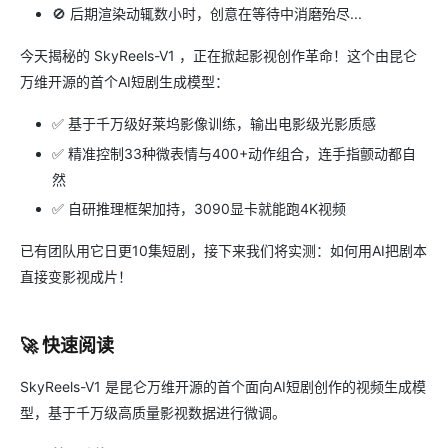
🚫 后期渲染动辄数小时，创意在等待中消磨殆尽...
今天揭秘的 SkyReels-V1 ，正在掀起影视创作革命！这个由昆仑
万维开源的首个AI短剧生成模型：
✅ 基于千万级好莱坞影像训练，输出电影级光影质感
✅ 精准控制33种微表情与400+动作组合，连手指颤动都自
然
✅ 自研推理框架加持，3090显卡就能跑4K视频
已有团队用它日更10集短剧，接下来我们将实测：如何用AI把剧本
直接变影视成片！
🚀 快速阅读
SkyReels-V1 是昆仑万维开源的首个面向AI短剧创作的视频生成模
型，基于千万级高质量影视数据进行微调。