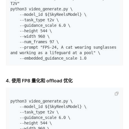
T2V"

python3 video_generate.py \

    --model_id ${SkyReelsModel} \

    --task_type t2v \

    --guidance_scale 6.0 \

    --height 544 \

    --width 960 \

    --num_frames 97 \

    --prompt "FPS-24, A cat wearing sunglasses 
and working as a lifeguard at a pool" \

4. 使用 FP8 量化和 offload 优化
python3 video_generate.py \

    --model_id ${SkyReelsModel} \

    --task_type t2v \

    --guidance_scale 6.0 \

    --height 544 \

    --width 960 \
