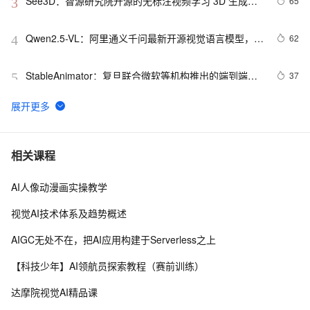
See3D：智源研究院开源的无标注视频学习 3D 生成模
65
3
型
Qwen2.5-VL：阿里通义千问最新开源视觉语言模型，能
62
4
够理解超过1小时的长视频
StableAnimator：复旦联合微软等机构推出的端到端身
37
5
份一致性视频扩散框架
AniDoc：蚂蚁集团开源 2D 动画上色 AI 模型，基于视频
34
6
扩散模型自动将草图序列转换成彩色动画，保持动画的
连贯性
video-analyzer：开源视频分析工具，支持提取视频关键
33
7
相关课程
帧、音频转录，自动生成视频详细描述
AI人像动漫画实操教学
DisPose：清华北大等多所高校联合推出基于人物图像
32
8
增强视频生成技术，实现对人物动画的准确控制和一致
视觉AI技术体系及趋势概述
性
极致的显存管理！6G显存运行混元Video模型
32
9
AIGC无处不在，把AI应用构建于Serverless之上
JoyCaption：开源的图像转提示词生成工具，支持多种
31
10
【科技少年】AI领航员探索教程（赛前训练）
风格和场景，性能与 GPT4o 相当
达摩院视觉AI精品课