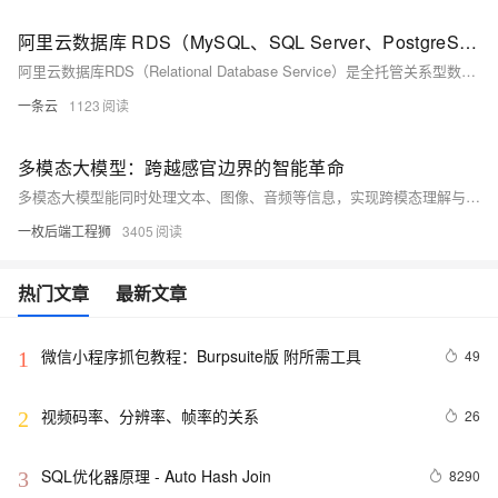
阿里云数据库 RDS（MySQL、SQL Server、PostgreSQL、MariaDB） 收费标准
阿里云数据库RDS（Relational Database Service）是全托管关系型数据库服务，支持MySQL、SQL Server、PostgreSQL和MariaDB四种主流引擎，适配从轻量测试到企业核心业务的不同需求。很多用户会被不同引擎、规格、计费方式的价格差异弄混淆，下面结合最新收费信息，用通俗语言梳理各引擎价格、影响因素及选型建议，帮大家精准把控成本。
一条云
1123
多模态大模型：跨越感官边界的智能革命
多模态大模型能同时处理文本、图像、音频等信息，实现跨模态理解与生成。它如同“全科博士”，综合多源数据进行推理，在人机交互、内容创作等领域展现强大能力，推动AI迈向更通用的智能新纪元。
一枚后端工程狮
3405
热门文章
最新文章
微信小程序抓包教程：Burpsuite版 附所需工具
49
1
视频码率、分辨率、帧率的关系
26
2
SQL优化器原理 - Auto Hash Join
8290
3