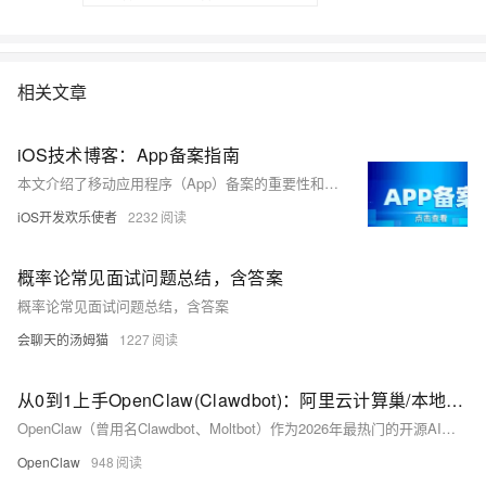
相关文章
iOS技术博客：App备案指南
本文介绍了移动应用程序（App）备案的重要性和流程。备案是规范App开发和运营的必要手段，有助于保护用户权益、维护网络安全和社会秩序。为了帮助开发者更好地了解备案流程，本文提供了一份最新、最全、最详的备案指南，包括备案目的、好处、对象、时间、流程、条件和注意事项等内容。
iOS开发欢乐使者
2232
概率论常见面试问题总结，含答案
概率论常见面试问题总结，含答案
会聊天的汤姆猫
1227
从0到1上手OpenClaw(Clawdbot)：阿里云计算巢/本地部署+免费百炼API配置+Skill集成实操手册
OpenClaw（曾用名Clawdbot、Moltbot）作为2026年最热门的开源AI智能体工具，核心优势在于本地部署、数据隐私可控、技能插件化扩展，能够通过自然语言指令完成办公自动化、代码开发、文件管理等各类任务，真正实现“让AI替人干活”。其功能发挥高度依赖大模型的语义理解能力，而阿里云百炼作为国内成熟的大模型服务平台，不仅为新用户提供免费调用额度，还能与OpenClaw无缝对接，成为新手零成本解锁AI能力的最优选择。
OpenClaw
948