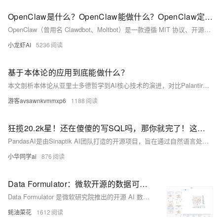
OpenClaw是什么？OpenClaw能做什么？OpenClaw定义介绍、能力、阿里云本地部署、模型对接与故障排查全解
OpenClaw（曾用名 Clawdbot、Moltbot）是一款遵循 MIT 协议、开源、本地优先、可执行真实任务的 AI 自动化代理引擎，以自然语言为驱动，在私有环境中完成文件操作、流程编排、浏览器自动化、多平台交互等任务，实现从“对话建议”到“自动执行”的跨越，是面向个人与团队的自托管 AI 数字员工。
小龙虾AI
5236
基于本体论的应用到底能做什么？
本文剖析本体论从亚里士多德哲学到AI核心技术的演进，对比Palantir、UINO、字节、帆软等厂商技术路线，揭示其在跨表查询（准确率≥95%）、语义理解与知识积累上的优势，也明确其需本地部署、依赖大模型等边界，助力企业理性选型。（239字）
游客avsawnkvmmxp6
1188
狂揽20.2k星！还在傻傻的写SQL吗，那你就完了！这款开源项目，让数据分析像聊天一样简单？再见吧SQL
PandasAI是由Sinaptik AI团队打造的开源项目，旨在通过自然语言处理技术简化数据分析流程。用户只需用自然语言提问，即可快速生成可视化图表和分析结果，大幅降低数据分析门槛。该项目支持多种数据源连接、智能图表生成、企业级安全防护等功能，适用于市场分析、财务管理、产品决策等多个场景。上线两年已获20.2k GitHub星标，采用MIT开源协议，项目地址为https://github.com/sinaptik-ai/pandas-ai。
小华同学ai
876
Data Formulator：微软开源的数据可视化 AI 工具，通过自然语言交互快速创建复杂的数据图表
Data Formulator 是微软研究院推出的开源 AI 数据可视化工具，结合图形化界面和自然语言输入，帮助用户快速创建复杂的可视化图表。
蚝油菜花
1612