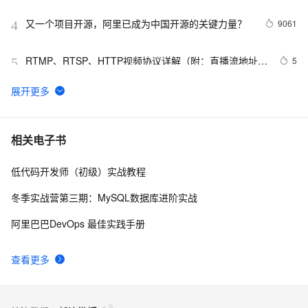
又一个项目开源，阿里已成为中国开源的关键力量？
9061
4
RTMP、RTSP、HTTP视频协议详解（附：直播流地址、
5
5
播放软件）
谷歌CEO皮查伊：对重返中国持开放态度
750
6
C语言项目参考解答：全正整数后再计算
654
7
相关电子书
低代码开发师（初级）实战教程
俗人解读 三维渲染 的工作过程
657
8
冬季实战营第三期：MySQL数据库进阶实战
国土档案管理信息系统【档案著录】-他项权利类档案
581
9
阿里巴巴DevOps 最佳实践手册
著录
使用TWO_TASK或者LOCAL环境变量?
586
10
查看更多