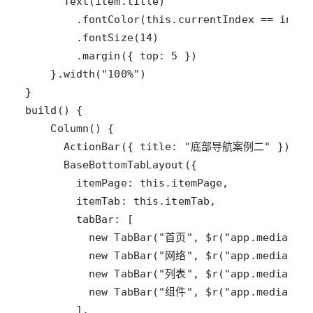
Text
(
item
.
title
        .
fontColor
(
this
.
currentIndex
==
index
        .
fontSize
(
14
        .
margin
({ 
top
: 
5
    }.
width
(
"100%"
build
Column
ActionBar
({ 
title
: 
"底部导航案例二"
BaseBottomTabLayout
itemPage
: 
this
.
itemPage
itemTab
: 
this
.
itemTab
tabBar
new
TabBar
(
"首页"
, 
$r
(
"app.media.ic
new
TabBar
(
"网络"
, 
$r
(
"app.media.ic
new
TabBar
(
"列表"
, 
$r
(
"app.media.ic
new
TabBar
(
"组件"
, 
$r
(
"app.media.ic