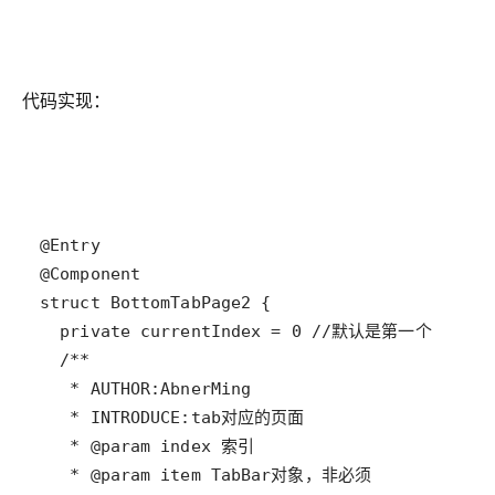
代码实现：
@
Entry
@
Component
struct
BottomTabPage2
private
currentIndex
=
0
//默认是第一个
/**
   * AUTHOR:AbnerMing
   * INTRODUCE:tab对应的页面
   * @param index 索引
   * @param item TabBar对象，非必须