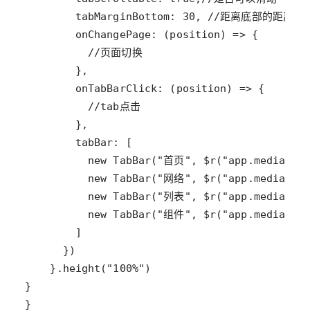
tabMarginBottom
: 
30
, 
//距离底部的距离，
onChangePage
: (
position
) 
=>
//页面切换
onTabBarClick
: (
position
) 
=>
//tab点击
tabBar
new
TabBar
(
"首页"
, 
$r
(
"app.media.ic
new
TabBar
(
"网络"
, 
$r
(
"app.media.ic
new
TabBar
(
"列表"
, 
$r
(
"app.media.ic
new
TabBar
(
"组件"
, 
$r
(
"app.media.ic
    }.
height
(
"100%"
}