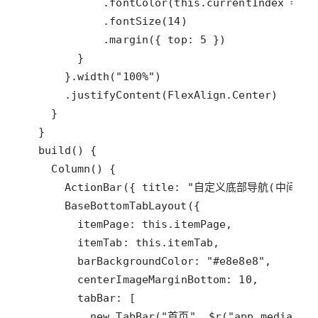
            .
fontColor
(
this
.
currentIndex
==
i
            .
fontSize
(
14
            .
margin
({ 
top
: 
5
      }.
width
(
"100%"
      .
justifyContent
(
FlexAlign
.
Center
build
Column
ActionBar
({ 
title
: 
"自定义底部导航(中间图片
BaseBottomTabLayout
itemPage
: 
this
.
itemPage
itemTab
: 
this
.
itemTab
barBackgroundColor
: 
"#e8e8e8"
centerImageMarginBottom
: 
10
tabBar
new
TabBar
(
"首页"
, 
$r
(
"app.media.ic