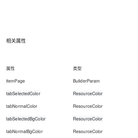
相关属性
属性
类型
itemPage
BuilderParam
tabSelectedColor
ResourceColor
tabNormalColor
ResourceColor
tabSelectedBgColor
ResourceColor
tabNormalBgColor
ResourceColor