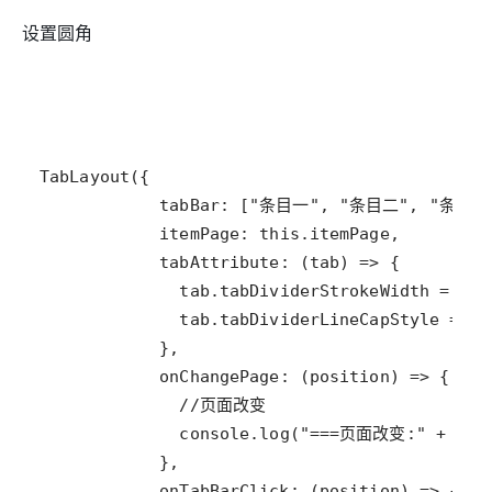
设置圆角
TabLayout
tabBar
: [
"条目一"
, 
"条目二"
, 
"条目三
itemPage
: 
this
.
itemPage
tabAttribute
: (
tab
) 
=>
tab
.
tabDividerStrokeWidth
=
10
tab
.
tabDividerLineCapStyle
=
Li
onChangePage
: (
position
) 
=>
//页面改变
console
.
log
(
"===页面改变:"
+
pos
onTabBarClick
: (
position
) 
=>