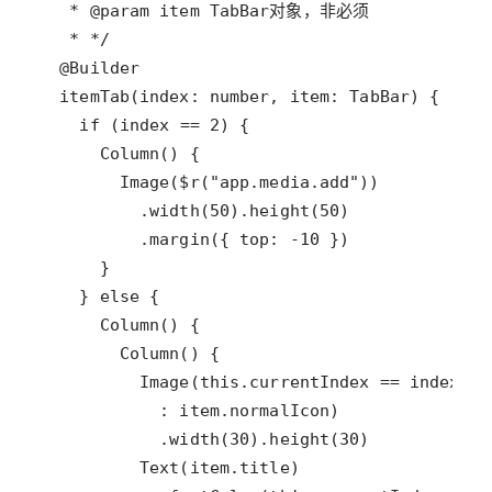
   * @param item TabBar对象，非必须
   * */
@
Builder
itemTab
(
index
: 
number
, 
item
: 
TabBar
if
 (
index
==
2
Column
Image
(
$r
(
"app.media.add"
          .
width
(
50
).
height
(
50
          .
margin
({ 
top
: 
-
10
    } 
else
Column
Column
Image
(
this
.
currentIndex
==
index
?
            : 
item
.
normalIcon
            .
width
(
30
).
height
(
30
Text
(
item
.
title