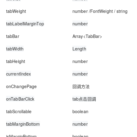
tabWeight
number /FontWeight / string
tabLabelMarginTop
number
tabBar
Array<TabBar>
tabWidth
Length
tabHeight
number
currentIndex
number
onChangePage
回调方法
onTabBarClick
tab点击回调
tabScrollable
boolean
tabMarginBottom
number
isMarginBottom
boolean