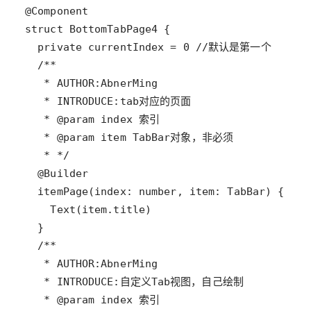
@
Component
struct
BottomTabPage4
private
currentIndex
=
0
//默认是第一个
/**
   * AUTHOR:AbnerMing
   * INTRODUCE:tab对应的页面
   * @param index 索引
   * @param item TabBar对象，非必须
   * */
@
Builder
itemPage
(
index
: 
number
, 
item
: 
TabBar
Text
(
item
.
title
/**
   * AUTHOR:AbnerMing
   * INTRODUCE:自定义Tab视图，自己绘制
   * @param index 索引