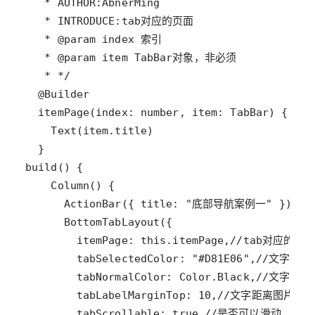
   * AUTHOR:AbnerMing
   * INTRODUCE:tab对应的页面
   * @param index 索引
   * @param item TabBar对象，非必须
   * */
@
Builder
itemPage
(
index
: 
number
, 
item
: 
TabBar
Text
(
item
.
title
build
Column
ActionBar
({ 
title
: 
"底部导航案例一"
BottomTabLayout
itemPage
: 
this
.
itemPage
,
//tab对应的页
tabSelectedColor
: 
"#D81E06"
,
//文字未选
tabNormalColor
: 
Color
.
Black
,
//文字未选
tabLabelMarginTop
: 
10
,
//文字距离图片的
tabScrollable
: 
true
,
//是否可以滑动