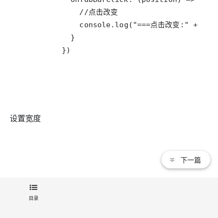
//点击改变
console
.
log
(
"===点击改变:"
+
pos
          })
设置宽度
下一篇
TabLayout
tabBar
: [
"条目一"
, 
"条目二"
, 
"条目三
目录
itemPage
: 
this
.
itemPage