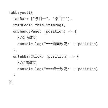
TabLayout
tabBar
: [
"条目一"
, 
"条目二"
itemPage
: 
this
.
itemPage
onChangePage
: (
position
) 
=>
//页面改变
console
.
log
(
"===页面改变:"
+
position
onTabBarClick
: (
position
) 
=>
//点击改变
console
.
log
(
"===点击改变:"
+
position
})