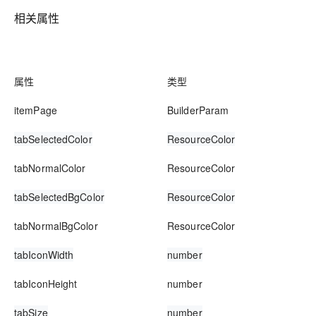
相关属性
属性
类型
itemPage
BuilderParam
tabSelectedColor
ResourceColor
tabNormalColor
ResourceColor
tabSelectedBgColor
ResourceColor
tabNormalBgColor
ResourceColor
tabIconWidth
number
tabIconHeight
number
tabSize
number