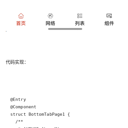
代码实现：
@
Entry
@
Component
struct
BottomTabPage1
/**