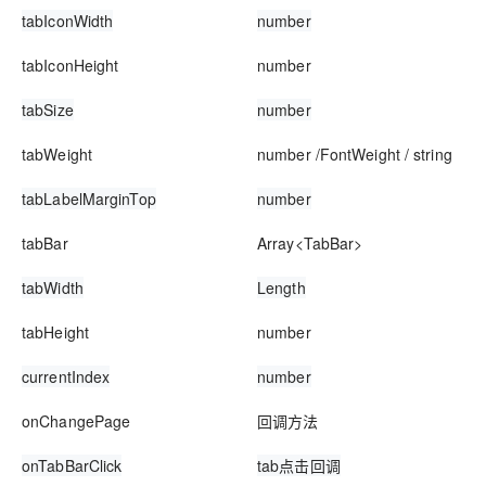
tabIconWidth
number
tabIconHeight
number
tabSize
number
tabWeight
number /FontWeight / string
tabLabelMarginTop
number
tabBar
Array<TabBar>
tabWidth
Length
tabHeight
number
currentIndex
number
onChangePage
回调方法
onTabBarClick
tab点击回调