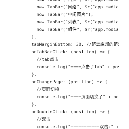
new
TabBar
(
"网络"
, 
$r
(
"app.media.ic
new
TabBar
(
"中间图片"
new
TabBar
(
"列表"
, 
$r
(
"app.media.ic
new
TabBar
(
"组件"
, 
$r
(
"app.media.ic
tabMarginBottom
: 
30
, 
//距离底部的距离，
onTabBarClick
: (
position
) 
=>
//tab点击
console
.
log
(
"====点击了Tab"
+
positi
onChangePage
: (
position
) 
=>
//页面切换
console
.
log
(
"====页面切换了"
+
posit
onDoubleClick
: (
position
) 
=>
//双击
console
.
log
(
"===========双击:"
+
po