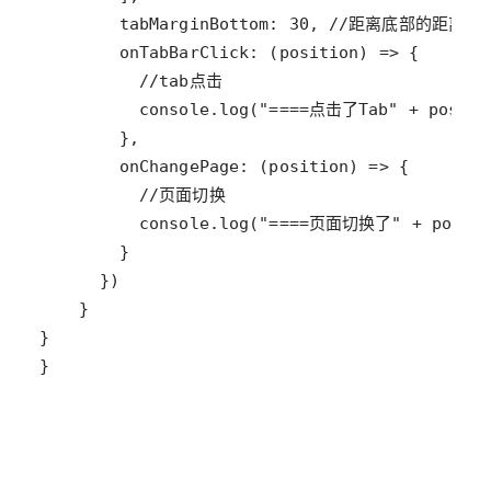
tabMarginBottom
: 
30
, 
//距离底部的距离，
onTabBarClick
: (
position
) 
=>
//tab点击
console
.
log
(
"====点击了Tab"
+
positi
onChangePage
: (
position
) 
=>
//页面切换
console
.
log
(
"====页面切换了"
+
posit
}