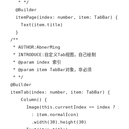
   * */
@
Builder
itemPage
(
index
: 
number
, 
item
: 
TabBar
Text
(
item
.
title
/**
 * AUTHOR:AbnerMing
 * INTRODUCE:自定义Tab视图，自己绘制
 * @param index 索引
 * @param item TabBar对象，非必须
 * */
@
Builder
itemTab
(
index
: 
number
, 
item
: 
TabBar
Column
Image
(
this
.
currentIndex
==
index
?
item
        : 
item
.
normalIcon
        .
width
(
30
).
height
(
30