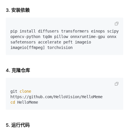
3. 安装依赖
pip install diffusers transformers einops scipy 
opencv-python tqdm pillow onnxruntime-gpu onnx 
safetensors accelerate peft imageio 
4. 克隆仓库
git 
clone
cd
5. 运行代码