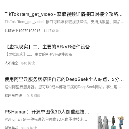
TikTok item_get_video - 获取视频详情接口对接全攻略：从入门到精通
TikTok `item_get_video` 接口可精准获取视频详情，支持播放量、商品标签、BGM等字段，适用于跨境内容聚合、带货分析与品牌舆情监测。提供官方OAuth2.0与第三方key-secret两种接入方式，本文详解权限申请、签名认证、Python实操及生产优化，助力高效稳定对接。
兵临天下19970108016
1447
【虚拟现实】二、主要的AR/VR硬件设备
【虚拟现实】二、主要的AR/VR硬件设备
人不走空
840
使用阿里云服务器搭建自己的DeepSeek个人站点，3分钟尝鲜教程！
通过阿里云服务器，您可以0成本部署专属的DeepSeek网站。学生用户可领取300元代金券，实现免费部署；普通用户则可以选择99元/年的服务器方案。使用阿里云计算巢“DeepSeek个人站点-快速部署”服务，最快5分钟完成部署，无需编写代码。该服务集成了百炼API和Open WebUI，支持多种AI模型（如DeepSeek、Qwen-max、Llama等），并提供稳定、高性价比的个人专属AI网站体验。详情及教程请参考官方页面。
程序员在线
1915
PSHuman：开源单图像3D人像重建技术，一张照片就能生成3D人像模型
PSHuman 是一种先进的单图像3D人像重建技术，仅需一张照片即可生成高度逼真的3D模型，支持面部细节、全身姿态和纹理恢复，适用于影视、游戏、虚拟现实等多个领域。
蚝油菜花
2559