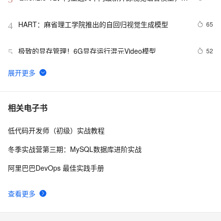
够理解超过1小时的长视频
HART：麻省理工学院推出的自回归视觉生成模型
65
4
极致的显存管理！6G显存运行混元Video模型
52
5
AniDoc：蚂蚁集团开源 2D 动画上色 AI 模型，基于视频
50
6
扩散模型自动将草图序列转换成彩色动画，保持动画的
连贯性
ColorFlow：腾讯和清华大学联合推出的图像序列着色模
48
7
相关电子书
型，通过参考图像的颜色对黑白漫画进行着色生成彩色
漫画
低代码开发师（初级）实战教程
StableAnimator：复旦联合微软等机构推出的端到端身
41
8
份一致性视频扩散框架
冬季实战营第三期：MySQL数据库进阶实战
JoyCaption：开源的图像转提示词生成工具，支持多种
35
9
阿里巴巴DevOps 最佳实践手册
风格和场景，性能与 GPT4o 相当
Manga Image Translator：开源的漫画文字翻译工具，
32
10
查看更多
支持多语言翻译并嵌入原图，保持漫画的原始风格和布
局