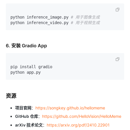
python inference_image.py 
# 用于图像生成
python inference_video.py 
# 用于视频生成
6. 安装 Gradio App
pip install gradio

资源
项目官网
：
https://songkey.github.io/hellomeme
GitHub 仓库
：
https://github.com/HelloVision/HelloMeme
arXiv 技术论文
：
https://arxiv.org/pdf/2410.22901