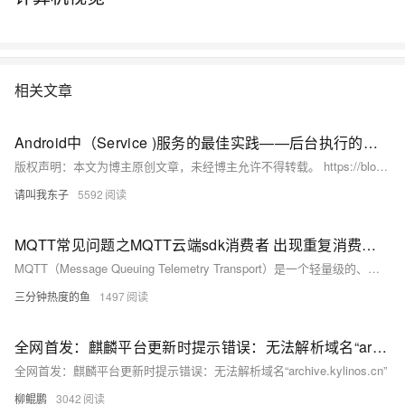
相关文章
Android中（Service )服务的最佳实践——后台执行的定时任务
版权声明：本文为博主原创文章，未经博主允许不得转载。 https://blog.csdn.net/u010046908/article/details/47727367 Android中的定时任务一般有两种实现方式，一种是使用Java API里提供的Timer类，一种是使用Android的Alarm机制。
请叫我东子
5592
MQTT常见问题之MQTT云端sdk消费者 出现重复消费如何解决
MQTT（Message Queuing Telemetry Transport）是一个轻量级的、基于发布/订阅模式的消息协议，广泛用于物联网（IoT）中设备间的通信。以下是MQTT使用过程中可能遇到的一些常见问题及其答案的汇总：
三分钟热度的鱼
1497
全网首发：麒麟平台更新时提示错误：无法解析域名“archive.kylinos.cn”
全网首发：麒麟平台更新时提示错误：无法解析域名“archive.kylinos.cn”
柳鲲鹏
3042