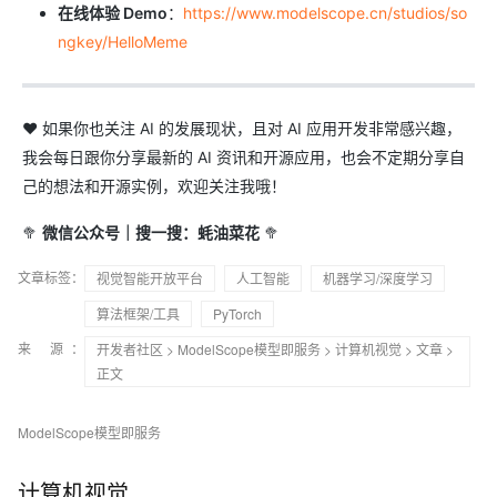
在线体验 Demo
：
https://www.modelscope.cn/studios/so
ngkey/HelloMeme
❤️ 如果你也关注 AI 的发展现状，且对 AI 应用开发非常感兴趣，
我会每日跟你分享最新的 AI 资讯和开源应用，也会不定期分享自
己的想法和开源实例，欢迎关注我哦！
🥦
微信公众号｜搜一搜：蚝油菜花
🥦
文章标签：
视觉智能开放平台
人工智能
机器学习/深度学习
算法框架/工具
PyTorch
来 源：
开发者社区
>
ModelScope模型即服务
>
计算机视觉
>
文章
>
正文
ModelScope模型即服务
计算机视觉