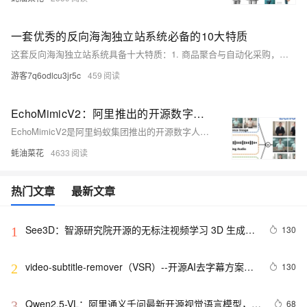
一套优秀的反向海淘独立站系统必备的10大特质
这套反向海淘独立站系统具备十大特质：1. 商品聚合与自动化采购，无缝对接国内电商平台；2. 多语言本地化体验，适应全球用户；3. 智能物流与清关，优化运输路径；4. 多币种支付保障资金安全；5. 合规与税务自动化处理；6. AI导购提升用户体验；7. 营销工具促进增长；8. 自动化售后与纠纷处理；9. 数据驱动运营决策；10. 微服务架构确保扩展性。成功案例如Superbuy和Panli展示了其高效性和市场竞争力。
游客7q6odlcu3jr5c
459
EchoMimicV2：阿里推出的开源数字人项目，能生成完整数字人半身动画
EchoMimicV2是阿里蚂蚁集团推出的开源数字人项目，能够生成完整的数字人半身动画。该项目基于参考图片、音频剪辑和手部姿势序列，通过音频-姿势动态协调策略生成高质量动画视频，确保音频内容与半身动作的一致性。EchoMimicV2不仅支持中文和英文驱动，还简化了动画生成过程中的复杂条件，适用于虚拟主播、在线教育、娱乐和游戏等多个应用场景。
蚝油菜花
4633
热门文章
最新文章
See3D：智源研究院开源的无标注视频学习 3D 生成模
130
1
型
video-subtitle-remover（VSR）--开源AI去字幕方案深
130
2
度解析
Qwen2.5-VL：阿里通义千问最新开源视觉语言模型，能
68
3