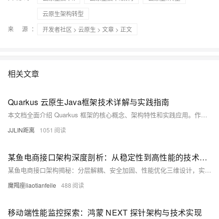
云原生架构转型
来 源：
开发者社区
>
云原生
>
文章
> 正文
相关文章
Quarkus 云原生Java框架技术详解与实践指南
本文档全面介绍 Quarkus 框架的核心概念、架构特性和实践应用。作为新一代的云原生 Java 框架，Quarkus 旨在为 OpenJDK HotSpot 和 GraalVM 量身定制，显著提升 Java 在容器化环境中的运行效率。本文将深入探讨其响应式编程模型、原生编译能力、扩展机制以及与微服务架构的深度集成，帮助开发者构建高效、轻量的云原生应用。
JJLIN距离
1051
某鱼电商接口架构深度剖析：从稳定性到高性能的技术密码
某鱼电商接口架构揭秘：分层解耦、安全加固、性能优化三维设计，实现200ms内响应、故障率低于0.1%。详解三层架构、多引擎存储、异步发布、WebSocket通信与全链路防护，助力开发者突破电商接口“三难”困境。
魔羯座liaotianfeile
488
移动端性能监控探索：鸿蒙 NEXT 探针架构与技术实现