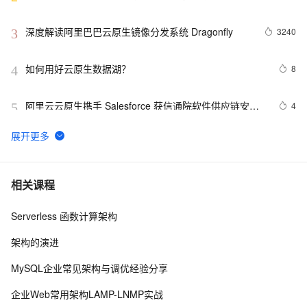
建云原生应用程序！
深度解读阿里巴巴云原生镜像分发系统 Dragonfly
3240
3
如何用好云原生数据湖？
8
4
阿里云云原生携手 Salesforce 获信通院软件供应链安全
4
5
优秀案例
【云原生|K8s系列第3篇】：实战Kubectl创建
8
6
Deployment部署应用
如何在云原生混部场景下利用资源配额高效分配集群资
4
7
相关课程
源？
Serverless 函数计算架构
Vineyard 加入 CNCF Sandbox，将继续瞄准云原生大数
9
8
据分析领域
架构的演进
【云原生 | 02】分别在CentOS、Ubuntu、macOS、
9
9
MySQL企业常见架构与调优经验分享
win7、win8、win10等不同操作系统下安装Docker详细教
程
【云原生】Docker部署/容器加速器（最新版）
4
10
企业Web常用架构LAMP-LNMP实战