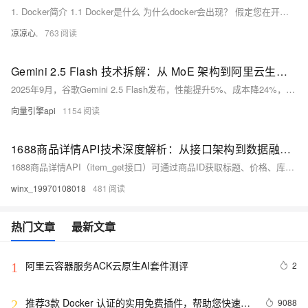
1. Docker简介 1.1 Docker是什么 为什么docker会出现？ 假定您在开发一款平台项目，您的开发环境具有特定的配置。其他开发人员身处的环境配置也各有不同。 您正在开发的应用依赖于您当前的配置且还要依赖于某些配置文件。 您的企业还拥有标准化的测试和生产环境，且具有自身的配置和一系列支持文件。 **要求：**希望尽可能多在本地模拟这些环境而不产生重新创建服务器环境的开销 问题： 要如何确保应用能够在这些环境中运行和通过质量检测？ 在部署过程中不出现令人头疼的版本、配置问题 无需重新编写代码和进行故障修复
凉凉心.
763
Gemini 2.5 Flash 技术拆解：从 MoE 架构到阿里云生态落地指南
2025年9月，谷歌Gemini 2.5 Flash发布，性能提升5%、成本降24%，引发行业关注。其MoE架构、百万上下文与“思考”范式，助力阿里云开发者高效构建云原生应用。本文解析技术内核，结合汽车、物流等案例，提供落地指南与避坑建议，展望大模型与流计算融合前景。
向量引擎api
1154
1688商品详情API技术深度解析：从接口架构到数据融合实战
1688商品详情API（item_get接口）可通过商品ID获取标题、价格、库存、SKU等核心数据，适用于价格监控、供应链管理等场景。支持JSON格式返回，需企业认证。Python示例展示如何调用接口获取商品信息。
winx_19970108018
481
热门文章
最新文章
阿里云容器服务ACK云原生AI套件测评
2
1
推荐3款 Docker 认证的实用免费插件，帮助您快速构
9088
2