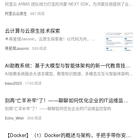
阿里云 ARMS 团队倾力打造的鸿蒙 NEXT SDK，为鸿蒙应用提供了业界领先的全链路监控解决方案。这不仅仅是一个 SDK，更是您洞察用户体验、优化应用性能的智能伙伴。
阿里云云原生
987
云计算与云原生技术探索
🌟蒋星熠Jaxonic，云原生探索者！以代码为舟，遨游技术星河。专注容器化、微服务、K8s与DevOps，践行GitOps理念，拥抱多云未来。用架构编织星辰，让创新照亮极客征途！
蒋星熠Jaxonic
559
AI助教系统：基于大模型与智能体架构的新一代教育技术引擎
AI助教系统融合大语言模型、教育知识图谱、多模态交互与智能体架构，实现精准学情诊断、个性化辅导与主动教学。支持图文语音输入，本地化部署保障隐私，重构“教、学、评、辅”全链路，推动因材施教落地，助力教育数字化转型。（238字）
basu2023
1740
别再“亡羊补牢”了！——聊聊如何优化企业的IT运维监控架构
别再“亡羊补牢”了！——聊聊如何优化企业的IT运维监控架构
Echo_Wish
369
【Docker】（1）Docker的概述与架构，手把手带你安装Docker，云原生路上不可缺少的一门技术！