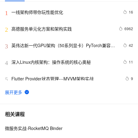
一线架构师带你玩性能优化
16
1
高德服务单元化方案和架构实践
6962
2
英伟达新一代GPU架构（50系列显卡）PyTorch兼容性
42
3
解决方案
深入Linux内核架构：操作系统的核心奥秘
11
4
Flutter Provider状态管理---MVVM架构实战
9
5
架构设计第一讲：架构设计相关面试题汇总
11
6
基于 Serverless 架构的 CI/CD 框架：Serverless-cd
3
7
相关课程
微服务实战-RocketMQ Binder
基于 Serverless 架构的头像漫画风处理小程序
6
8