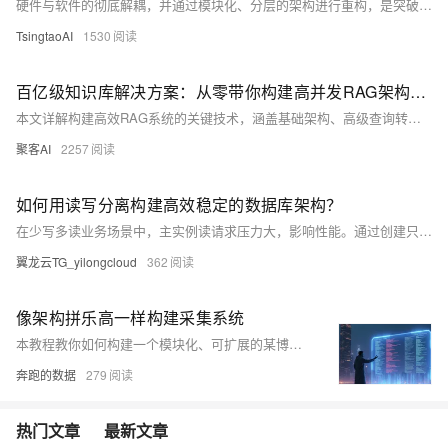
硬件与软件的彻底解耦，并通过模块化、分层的架构进行重构，是突破这一瓶颈、构建通用型具身智能系统的核心基石。这种架构将具身智能系统解耦为三个核心层级：HAL、感知决策层和任务执行层。这一模式使得企业能够利用预置的技能库和低代码工具快速配置新任务，在不更换昂贵硬件的前提下，实现从清洁机器人到物流机器人的快速功能切换。本文将通过对HAL技术原理、VLA大模型和行为树等核心技术的深度剖析，并结合Google RT-X、RobotecAI RAI和NVIDIA Isaac Sim等主流框架的案例，论证这一新范式的可行性与巨大潜力，探讨硬件解耦如何将机器人从一个“工具”升级为“软件定义”的“多面手”，从而
TsingtaoAI
1530
百亿级知识库解决方案：从零带你构建高并发RAG架构（附实践代码）
本文详解构建高效RAG系统的关键技术，涵盖基础架构、高级查询转换、智能路由、索引优化、噪声控制与端到端评估，助你打造稳定、精准的检索增强生成系统。
聚客AI
2257
如何用读写分离构建高效稳定的数据库架构？
在少写多读业务场景中，主实例读请求压力大，影响性能。通过创建只读实例并使用数据库代理实现读写分离，可有效降低主实例负载，提升系统性能与可用性。本文详解配置步骤，助你构建高效稳定的数据库架构。
翼龙云TG_yilongcloud
362
像架构拼乐高一样构建采集系统
本教程教你如何构建一个模块化、可扩展的某博热搜采集系统，涵盖代理配置、多线程加速与数据提取，助你高效掌握网络舆情分析技巧。
奔跑的数据
279
热门文章
最新文章