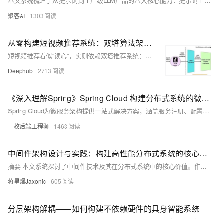
本文系统梳理了从提示词到生产级LLM产品的八大核心能力：提示词工程、上下文工程、微调、RAG、智能体开发、部署、优化与可观测性，助你构建可落地、可迭代的AI产品体系。
聚客AI
1303
从零构建短视频推荐系统：双塔算法架构解析与代码实现
短视频推荐看似“读心”，实则依赖双塔推荐系统：用户塔与物品塔分别将行为与内容编码为向量，通过相似度匹配实现精准推送。本文解析其架构原理、技术实现与工程挑战，揭秘抖音等平台如何用AI抓住你的注意力。
Deephub
2713
《深入理解Spring》Spring Cloud 构建分布式系统的微服务全家桶
Spring Cloud为微服务架构提供一站式解决方案，涵盖服务注册、配置管理、负载均衡、熔断限流等核心功能，助力开发者构建高可用、易扩展的分布式系统，并持续向云原生演进。
一枚后端工程狮
1463
中间件架构设计与实践：构建高性能分布式系统的核心基石
摘要 本文系统探讨了中间件技术及其在分布式系统中的核心价值。作者首先定义了中间件作为连接系统组件的&quot;神经网络&quot;，强调其在数据传输、系统稳定性和扩展性中的关键作用。随后详细分类了中间件体系，包括通信中间件（如RabbitMQ/Kafka）、数据中间件（如Redis/MyCAT）等类型。文章重点剖析了消息中间件的实现机制，通过Spring Boot代码示例展示了消息生产者的完整实现，涵盖消息ID生成、持久化、批量发送及重试机制等关键技术点。最后，作者指出中间件架构设计对系统性能的决定性影响，
蒋星熠Jaxonic
605
分层架构解耦——如何构建不依赖硬件的具身智能系统