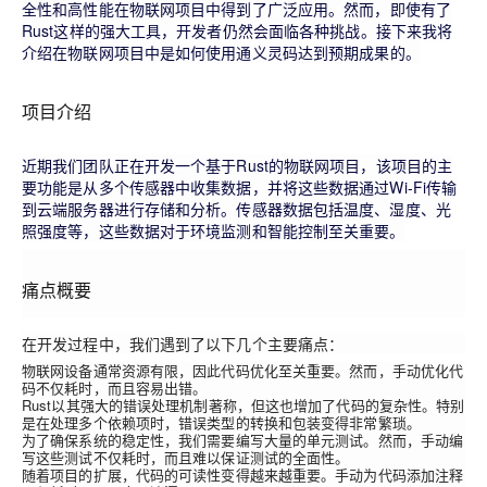
全性和高性能在物联网项目中
得到了广泛应用。然而，即使有了
Rus
t这样的强大工具，开发者仍然会面临各种挑
战。接下来我将
介绍
在物联网项目中是
如何使用通义灵码达到预期成果的。
项目介绍
近期我们团队正在开发一个基于Rust的物联网项目，该项目的主
要功能是从多个传感器中收集数据，并将这些数据通过Wi-Fi传输
到云端服务器进行存储和分析。传感器数据包括温度、湿度、光
照强度等，这些数据对于环境监测和智能控制至关重要。
痛点概要
在开发过程中，我们遇到了以下几个主要痛点：
物联网设备通常资源有限，因此代码优化至关重要。然而，手动优化代
码不仅耗时，而且容易出错。
Rust以其强大的错误处理机制著称，但这也增加了代码的复杂性。特别
是在处理多个依赖项时，错误类型的转换和包装变得非常繁琐。
为了确保系统的稳定性，我们需要编写大量的单元测试。然而，手动编
写这些测试不仅耗时，而且难以保证测试的全面性。
随着项目的扩展，代码的可读性变得越来越重要。手动为代码添加注释