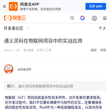
打开 APP
开发者社区
个人
通义灵码在物联网项目中的实战应用
2024-11-23
512
发布于江西
版权
举报
yuhan23
简介：
通义灵码在物联网项目中的实战应用
物联网（IoT）项目因其复杂性和多样性，对开发者的要求极高。
在开发过程中，我们不仅要处理硬件与软件的交互，还要确保系
统的稳定性和安全性。Rust作为一
种系统编程语言，以其内存安