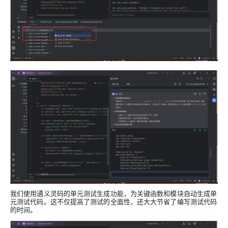
我们使用通义灵码的单元测试生成功能，为关键函数和模块自动生成单
元测试代码。这不仅提高了测试的全面性，还大大节省了编写测试代码
的时间。