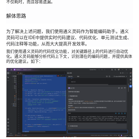
不仅耗时，而且容易遗漏。
解体思路
为了解决上述问题，我们使用通义灵码作为智能编码助手。通义
灵码可以在IDE中提供实时代码建议、代码优化、单元测试生成、
代码注释等功能，从而大大提高开发效率。
我们使用通义灵码的代码优化功能，对关键路径上的代码进行自动优
化。通义灵码能够分析代码上下文，识别潜在的编码问题，并提供具体
的优化建议。如下：