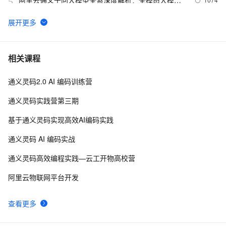
5
功能、定价、API完整实战教程
阿里云千问大模型详细介绍：包含模型、应用场景、模
550
6
型服务和Agent开发平台，免费tokens活动
最新版通义千问（Qwen3.7-Max）功能介绍
522
7
相关课程
通义灵码2.0 AI 编码训练营
最新版 阿里云通义千问大模型 功能介绍
496
8
通义灵码实践营第三期
最新版通义千问（Qwen3.8-Max-Preview）功能介绍
482
9
基于通义灵码实现高效AI编码实践
及使用指南
最新版发布通义千问（Qwen3.8-Max）功能介绍
468
10
通义灵码 AI 编码实战
通义灵码高效编程实践—云工开物高校营
阿里云物联网平台开发
查看更多