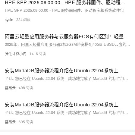
HPE SPP 2025.09.00.00 - HPE 服务器固件、驱动程序和系统软件包 （Released Oct 2025）
HPE SPP 2025.09.00.00 - HPE 服务器固件、驱动程序和系统软件包
sysin
334
阿里云轻量应用服务器与云服务器ECS有何区别？轻量应用服务器性能、优势与收费价格参考
2025年，阿里云轻量应用服务器2核2G3M带宽搭配40GB ESSD云盘的配置，每天10点和15点开启的抢购价只要38元1年，新用户非抢购专属优惠价也只要68元1年。对于一些初次接触阿里云轻量应用服务器的用户来说，可能不是很清楚它与云服务器ECS有什么不同？选择轻量应用服务器有哪些优势，本文为大家介绍轻量应用服务器的性能、适用场景、优势、收费标准以及与云服务器ECS之间的区别，以供参考。
弹性计算小冉
1416
安装MariaDB服务器流程介绍在Ubuntu 22.04系统上
至此, 您已经在 Ubuntu 22.04 系统上成功地完成了 MariadB 的标准部署流程，并且对其进行基础但重要地初步配置加固工作。通过以上简洁明快且实用性强大地操作流程, 您现在拥有一个待定制与使用地强大 SQL 数据库管理系统。
蓝易云
498
安装MariaDB服务器流程介绍在Ubuntu 22.04系统上
至此, 您已经在 Ubuntu 22.04 系统上成功地完成了 MariadB 的标准部署流程，并且对其进行基础但重要地初步配置加固工作。通过以上简洁明快且实用性强大地操作流程, 您现在拥有一个待定制与使用地强大 SQL 数据库管理系统。
蓝易云
695