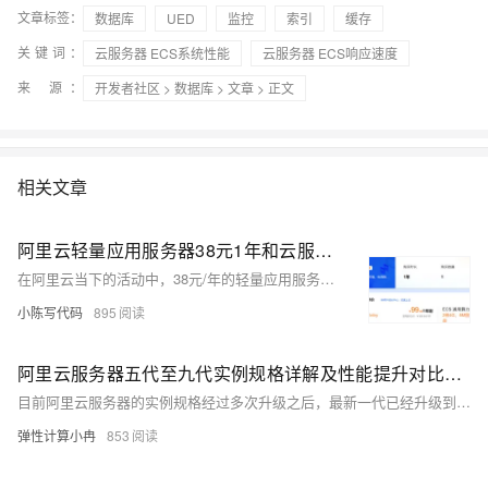
文章标签：
数据库
UED
监控
索引
缓存
关键词：
云服务器 ECS系统性能
云服务器 ECS响应速度
来 源：
开发者社区
>
数据库
>
文章
> 正文
相关文章
阿里云轻量应用服务器38元1年和云服务器99元1年怎么选？二者性能区别及选择参考
在阿里云当下的活动中，38元/年的轻量应用服务器与99元/年的云服务器ECS成为众多新用户的关注焦点。但是有部分用户并不是很清楚二者之间的区别，因此就不知道应该如何选择。接下来，笔者将为您详细剖析ECS云服务器与轻量应用服务器的差异，以供您参考和选择。
小陈写代码
895
阿里云服务器五代至九代实例规格详解及性能提升对比，场景适配与选择指南参考
目前阿里云服务器的实例规格经过多次升级之后，最新一代已经升级到第九代实例，当下主售的云服务器实例规格也以八代和九代云服务器为主，对于初次接触阿里云服务器实例规格的用户来说，可能并不是很清楚阿里云服务器五代、六代、七代、八代、九代实例有哪些，他们之间有何区别，下面小编为大家介绍下阿里云五代到九代云服务器实例规格分别有哪些以及每一代云服务器在性能方面具体有哪些提升，以供大家参考和了解。
弹性计算小冉
853