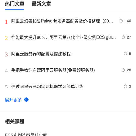
热门文章
最新文章
阿里云幻兽帕鲁Palworld服务器配置及价格整理（2024
140
1
年版）
性能最大提升60%，阿里云第八代企业级实例ECS g8i正
27
2
式上线
阿里云服务器的配置及搭建教程
9
3
手把手教你白嫖阿里云服务器(免费领服务器)
28
4
通过阿里云ECS实现机器学习简单训练
3
5
报道称黑客利用微软IIS安全漏洞 入侵大学服务器
1
6
perl--CGI编程之Apache服务器安装配置
1
7
相关课程
ECS实例选型最佳实践
阿里云轻量应用服务器与ECS区别
13