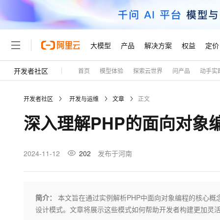
大模型
产品
解决方案
权益
定价
开发者社区
首页
模型体验
探索云世界
问产品
动手实
大模型
产品
解决方案
权益
定价
云市场
伙伴
服务
了解阿里云
精选产品
精选解决方案
普惠上云
产品定价
精选商城
成为销售伙伴
售前咨询
为什么选择阿里云
千问AI平台
开发者社区
开发与运维
文章
正文
了解云产品的定价详情
大模型服务平台百炼
千问办公，解锁你的工作
普惠上云 官方力荐
分销伙伴
在线服务
网站建设
什么是云计算
大
深入理解PHP的面向对象编
大模型服务与应用平台
企业级Agent产品，直接
云服务器38元/年起，超
咨询伙伴
多端小程序
技术领先
云上成本管理
售后服务
轻量应用服务器
Agency Agents：拥
官方推荐返现计划
大模型
精选产品
精选解决方案
Salesforce 国际版订阅
稳定可靠
管理和优化成本
推荐新用户得奖励，单订单
销售伙伴合作计划
2024-11-12
202
发布于河南
自助服务
友盟天域
安全合规
人工智能与机器学习
AI
文本生成
云数据库 RDS
HappyHorse 打造一
云工开物
无影生态合作计划
在线服务
观测云
分析师报告
高校专属算力普惠，学生认
计算
互联网应用开发
Qwen3.8-Max
HOT
Salesforce On Alibaba C
工单服务
Tuya 物联网平台阿里云
研究报告与白皮书
人工智能平台 PAI
快速拥有专属 OpenClaw
简介：
本文旨在通过实例解析PHP中面向对象编程的核心
大模
Consulting Partner 合
大数据
容器
智能体时代全能旗舰模型
免费试用
短信专区
一站式AI开发、训练和推
设计模式。文章将展示这些模式如何帮助开发者构建更加灵活
蓝凌 OA
AI 大模型销售与服务生
现代化应用