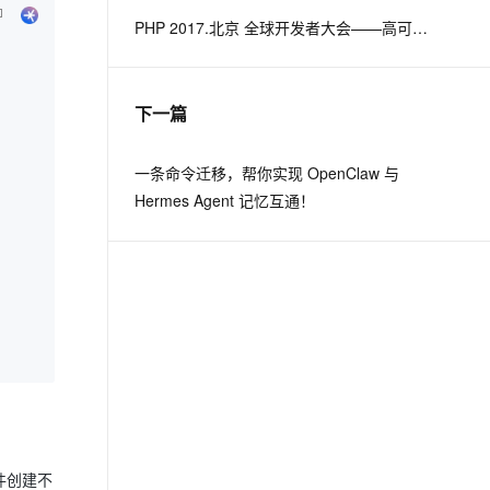
PHP 2017.北京 全球开发者大会——高可用的PHP
息提取
与 AI 智能体进行实时音视频通话
从文本、图片、视频中提取结构化的属性信息
构建支持视频理解的 AI 音视频实时通话应用
下一篇
t.diy 一步搞定创意建站
构建大模型应用的安全防护体系
通过自然语言交互简化开发流程,全栈开发支持
通过阿里云安全产品对 AI 应用进行安全防护
一条命令迁移，帮你实现 OpenClaw 与
Hermes Agent 记忆互通！
件创建不