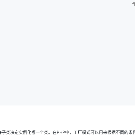
AI 应用
10分钟微调：让0.6B模型媲美235B模
多模态数据信
型
依托云原生高可用架构,实现Dify私有化部署
用1%尺寸在特定领域达到大模型90%以上效果
一个 AI 助手
超强辅助，Bol
即刻拥有 DeepSeek-R1 满血版
在企业官网、通讯软件中为客户提供 AI 客服
多种方案随心选，轻松解锁专属 DeepSeek
子类决定实例化哪一个类。在PHP中，工厂模式可以用来根据不同的条