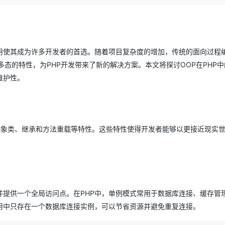
Deepseek-v4-pro
HappyHors
同享
万小智 AI 建站低至 15元/月
Qoder CN
AI 短剧/漫剧
云原生数据库 
快递物流查询
WordPress
成为服务伙
高校合作
点，立即开启云上创新
覆盖公网/内网、递归/权威、移动APP等全场景解析服务
送.CN域名，送备案服务码
基于千问大模型等，支持代码智能生成、研发智能问答
AI助力短剧
态智能体模型
旗舰 MoE 大模型，百万上下文与顶尖推理能力
图生视频，流
Ubuntu
服务生态伙伴
云工开物
企业应用
Works
Night Plan 支持 Qwen 3.8-Max
云原生大数据计算服务 MaxCompute
AI 办公
容器服务 Kub
NEW
GLM-5.2
Wan2.7-T
Red Hat
30+ 款产品免费体验
Data Agent 驱动的一站式 Data+AI 开发治理平台
夜间 5 折，Qwen/Meoo/TokenPlan 客户专享
面向分析的企业级SaaS模式云数据仓库
AI智能应用
提供一站式管
用使其成为许多开发者的首选。随着项目复杂度的增加，传统的面向过程
科研合作
视觉 Coding、空间感知、多模态思考等全面升级
1M上下文，专为长程任务能力而生
ERP
堂（旗舰版）
SUSE
态的特性，为PHP开发带来了新的解决方案。本文将探讨OOP在PHP中
智能客服
CRM
维护性。
防护产品
2个月
自动承接线索
建站小程序
OA 办公系统
AI 应用构建
大模型原生
力提升
财税管理
模板建站
Qoder
大模型服务平台百炼-应用模版
HOT
NEW
面向真实软件
抽象类、继承和方法重载等特性。这些特性使得开发者能够以更接近现实
个人版上线、团队版降价；千问3.8-Max首发发尝鲜
丰富多元化的应用模版和解决方案
400电话
定制建站
万有无界
大模型服务平台百炼-智能体
方案
广告营销
模板小程序
的模型效果
灵活可视化地构建企业级 Agent
定制小程序
秒悟
人工智能平台 PAI
APP 开发
云端极速 AI 
新一代 AI 视频生成模型，深度适配广告营销等场景
AI Native 的算法工程平台，一站式完成建模、训练、推理服务部署
提供一个全局访问点。在PHP中，单例模式常用于数据库连接、缓存管
建站系统
用中只存在一个数据库连接实例，可以节省资源并避免重复连接。