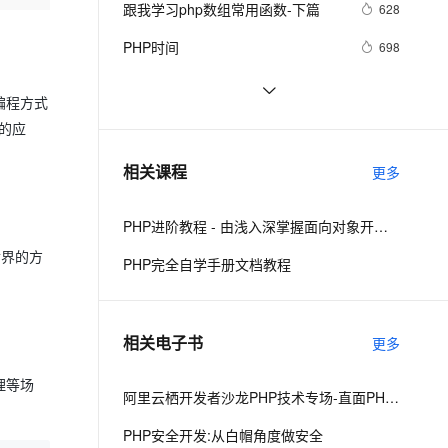
安全
跟我学习php数组常用函数-下篇
我要投诉
e-1.1-I2V
Cosyvoice-V3-Flash
628
PolarDB
上云场景组合购
Milvus 弹性伸缩功能新增节
伴
漫剧创作，剧本、分镜、视频高效生成
100%兼容MySQL、PostgreSQL，兼容Oracle，支持集中和分布式
覆盖90%+业务场景，专享组合折扣价
点支持范围
畅自然，细节丰富
高表现力语音合成大模型，语音克隆听感自然
VPN
PHP时间
698
ernetes 版 ACK
云聚AI 严选权益
AI 原生数据库服务发布
SSL 证书
php 的函数参数值类型限定
515
2V
Fun-ASR
，一键激活高效办公新体验
理容器应用的 K8s 服务
精选AI产品，从模型到应用全链提效
Agent 数据网关
编程方式
文戏情感细腻自然，动作戏激烈拳拳到肉，实现更强表演能力
支持中英文自由切换，具备更强的噪声鲁棒性
堡垒机
《PHP对象、模式与实践》之高级
652
的应
AI 用量加速计划
云原生数据库 PolarDB
特性
防火墙
、识别商机，让客服更高效、服务更出色。
c#兼容 PHP中的md5
新老同享，达量后返
Agentic Database 发布
6
相关课程
更多
主机安全
应用
PHP进阶教程 - 由浅入深掌握面向对象开发 - 第二阶段
千问办公
NEW
AI 应用及服务市场
的智能体编程平台
一站式AI生产力平台
世界的方
PHP完全自学手册文档教程
AI 应用
伶鹊
企业级人与Agent协作平台，接入和调度多个数字员工
智能客服平台，对话机器人、对话分析、智能外呼
大模型
相关电子书
更多
大模型服务平台百炼 - 全妙
自然语言处理
应用创作平台
多模态内容创作工具，已接入 DeepSeek
理等场
数据标注
阿里云栖开发者沙龙PHP技术专场-直面PHP微服务架构挑战-高驰涛
机器学习
PHP安全开发:从白帽角度做安全