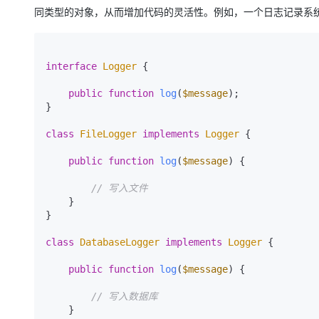
同类型的对象，从而增加代码的灵活性。例如，一个日志记录系
interface
Logger
{

public
function
log
(
$message
)
;

}

class
FileLogger
implements
Logger
{

public
function
log
(
$message
) 
{

// 写入文件
    }

}

class
DatabaseLogger
implements
Logger
{

public
function
log
(
$message
) 
{

// 写入数据库
    }
