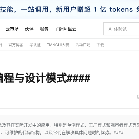
云市场
伙伴
服务
了解阿里云
践
官方博客
考认证
TIANCHI大赛
活动广场
下载
AI 特惠
数据与 API
成为产品伙伴
企业增值服务
最佳实践
价格计算器
AI 场景体
基础软件
产品伙伴合
阿里云认证
市场活动
配置报价
大模型
自助选配和估算价格
新方式
睿译宝，AI翻译排版一步到位
智启 AI 普惠权益
产品生态集成认证中心
企业支持计划
云上春晚
域名与网站
千问官方 MaaS 平台，为开发者和 Agent 而生，新用户赠送 1 亿 + tokens 额度
Qwen Aud
AI Coding
阿里云Maa
2026 阿里云
云服务器 E
为企业打
数据集
Windows
大模型认证
模型
NEW
NEW
程与设计模式####
交付可用成果
值低价云产品抢先购
上传文档即自动完成翻译和格式还原
至高享 1亿+免费 tokens，加速 Al 应用落地
提供智能易用的域名与建站服务
智能编程，一键
安全可靠、
产品生态伙伴
专家技术服务
云上奥运之旅
弹性计算合作
阿里云中企出
手机三要素
宝塔 Linux
全部认证
价格优势
有专属领域专家
GLM-5.2：长任务时代开源旗舰模型
阿里云 OPC 创新助力计划
千问大模型
即刻拥有 DeepS
AI 电商营销
对象存储 O
大模型
产品生态伙伴工作台
企业增值服务台
云栖战略参考
云存储合作计
云栖大会
身份实名认证
CentOS
训练营
推动算力普惠，释放技术红利
最高返9万
多领域专家智能体,一键组建 AI 虚拟交付团队
快速构建应用程序和网站，即刻迈出上云第一步
至高百万元 Token 补贴，加速一人公司成长
多元化、高性能、安全可靠的大模型服务
真正可用的 1M 上下文,一次完成代码全链路开发
轻松解锁专属 Dee
从图文生成到
云上的中国
数据库合作计
活动全景
短信
Docker
图片和
站式影视创作平台
Hermes Agent，打造自进化智能体
Token Plan 模型订阅计划
数字证书管理服务（原SSL证书）
5 分钟轻松部署
AI 广告创作
无影云电脑
企业成长
NEW
信息公告
看见新力量
云网络合作计
OCR 文字识别
JAVA
证享300元代金券
可视化编排打通从文字构思到成片全链路闭环
全托管，含MySQL、PostgreSQL、SQL Server、MariaDB多引擎
自主进化，持久记忆，越用越聪明
Qwen3.8-Max 首发尝鲜，限时加量 10 倍，夜间低至2折
实现全站HTTPS，呈现可信的WEB访问
图文、视频一
随时随地安
魔搭 Mode
Kimi-K3
HappyHors
NEW
loud
服务实践
官网公告
金融模力时刻
Salesforce O
版
发票查验
全能环境
Claude Code + GStack 打造工程团队
千问办公，限时限量积分加倍
Qoder
低代码高效构
AI 建站
短信服务
概念及其在实际开发中的应用，特别是单例模式、工厂模式和观察者模式等
型
NEW
作计划
Kimi 最新旗舰模型，长程编程与推理利器
让文字生成流
计划
创新中心
魔搭 ModelSc
健康状态
理服务
让AI从“聊天伙伴”进化为能干活的“数字员工”
安装技能 GStack，拥有专属 AI 工程团队
你的AI工作搭子，覆盖日常办公高频场景
面向真实软件的智能体编程平台
0 代码专业建
、可维护的代码结构，以及它们在解决具体问题时的优势。####
客户案例
天气预报查询
操作系统
态合作计划