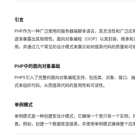
存储
天池大赛
Qwen3.7-Plus
云解析DNS
解决方案免费试用 新老
电子合同
最高领取价值200元试用
能看、能想、能动手的多模
安全
网络与CDN
AI 算法大赛
畅捷通
引言
大数据开发治理平台 Data
AI 产品 免费试用
网络
安全
云开发大赛
Qwen3-VL-Plus
Tableau 订阅
1亿+ 大模型 tokens 和 
PHP作为一种广泛使用的服务器端脚本语言，其灵活性和广泛应
可观测
入门学习赛
中间件
AI空中课堂在线直播课
逐渐暴露出其局限性。面向对象编程（OOP）以其封装、继承和多
云防火墙
140+云产品 免费试用
用，并通过几个常见的设计模式来展示如何提高代码的质量和可
上云与迁云
云原生的云上边界网络安全
产品新客免费试用，最长1
数据库
生态解决方案
大模型服务
企业出海
大模型ACA认证体验
大数据计算
PHP中的面向对象基础
助力企业全员 AI 认知与能
行业生态解决方案
千问AI平台-Token Plan
政企业务
媒体服务
PHP5引入了完整的面向对象编程支持，包括类、对象、接口、
开发者生态解决方案
式来组织代码，从而提高代码的复用性和可读性。
企业服务与云通信
千问AI平台-模型体验
AI 开发和 AI 应用解决
在线体验全尺寸、多种模态
域名与网站
单例模式
Happy 系列大模型
终端用户计算
单例模式是一种创建型设计模式，它确保一个类只有一个实例，并
Serverless
景。例如，创建一个数据库连接类，并使用单例模式确保整个应
开发工具