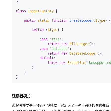
}

class
LoggerFactory
{

public
static
function
createLogger
(
$type
) 
{

switch
 (
$type
) {

case
'file'
:

return
new
FileLogger
();

case
'database'
:

return
new
DatabaseLogger
();

default
:

throw
new
Exception
(
'Unsupported
        }

    }

观察者模式
观察者模式是一种行为型模式，它定义了一种一对多的依赖关系