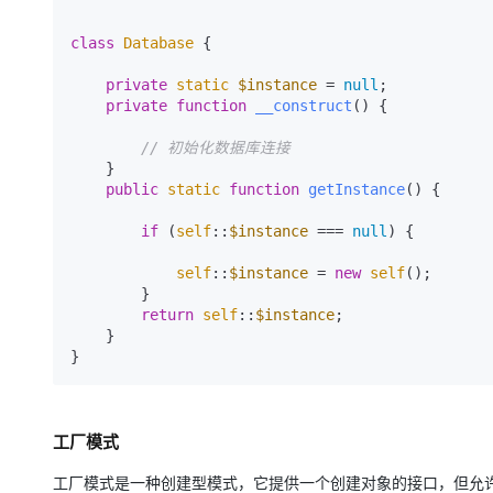
大模型解决方案
迁移与运维管理
class
Database
{

快速部署 Dify，高效搭建 
private
static
$instance
 = 
null
;

专有云
private
function
__construct
(
) 
{

10 分钟在聊天系统中增加
// 初始化数据库连接
    }

public
static
function
getInstance
(
) 
{

if
 (
self
::
$instance
 === 
null
) {

self
::
$instance
 = 
new
self
();

        }

return
self
::
$instance
;

    }

工厂模式
工厂模式是一种创建型模式，它提供一个创建对象的接口，但允许