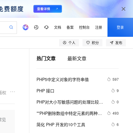
文档
备案
控制台
注册
登录
个人
积分
发布
验
作计划
器
AI 活动
专业服务
服务伙伴合作计划
开发者社区
加入我们
产品动态
服务平台百炼
阿里云 OPC 创新助力计划
热门文章
最新文章
一站式生成采购清单，支持单品或批量购买
io：打造专属 AI 语音助手
S产品伙伴计划（繁花）
峰会
CS
造的大模型服务与应用开发平台
一句话生成原生可编辑精美 PPT 文稿
AI 生产力先锋
Al MaaS 服务伙伴赋能合作
域名
博文
Careers
至高可申请百万元
Qwen3.8-Max 模型上线
开启高性价比 AI 编程新体验
弹性可伸缩的云计算服务
Qwen-Audio-3.0-Realtime 端到端实时语音角色扮演
输入一句话想法, 轻松生成专业的 PPT
先锋实践拓展 AI 生产力的边界
Token 补贴，五大权
计划
海大会
伙伴信用分合作计划
商标
问答
社会招聘
PHP5中定义对象的字符串值
597
益加速 OPC 成功
eek-V4-Pro
SS
一键部署幻兽帕鲁游戏服务器
飞天发布时刻
HOT
Open Search 向量检索版支
划
备案
电子书
校园招聘
pSeek-V4-Pro
视频创作，一键激活电商全链路生产力
稳定、安全、高性价比、高性能的云存储服务
一键购买专属联机服务器，轻松开启游戏
所见，即是所愿
持视频检索 Pipeline 功能
更多支持
PHP 接口
9
版权
划
公司注册
镜像站
视频生成
语音识别与合成
专属 QwenPaw
漫剧工坊：一站式动画创作平台
AI 实训营
HOT
应用身份服务 (IDaaS)
PHP对大小写敏感问题的处理比较
0
合作伙伴培训与认证
划
上云迁移
站生成，高效打造优质广告素材
全接入的云上超级电脑
从聊天伙伴进化为能主动干活的本地数字员工
快速生产连贯的高质量长漫剧
从基础到进阶，Agent 创客手把手教你
OpenClaw 管理能力上线
乱，写代码时可能偶尔出问题，所以
lScope
我要反馈
e-1.1-T2V
Qwen3-TTS-Flash
**PHP删除数组中特定元素的两种方
493
查询合作伙伴
这里总结一下。以便用到的出现错误
n Alibaba Cloud ISV 合作
代维服务
建企业门户网站
10 分钟搭建微信、支付宝小程序
常见
MaxCompute MaxFrame 提
法array_splice()和unset()
畅细腻的高质量视频
离线语音合成大模型，多语言方言自适应，低延迟高稳定
创新加速
简化 PHP 开发的10个工具
ope
登录合作伙伴管理后台
6
我要建议
站，无忧落地极速上线
以可视化方式快速构建移动和 PC 门户网站
国内短信简单易用，安全可靠，秒级触达，全球覆盖200+国家和地区。
高效部署网站，快速应用到小程序
供自动弹性内存功能