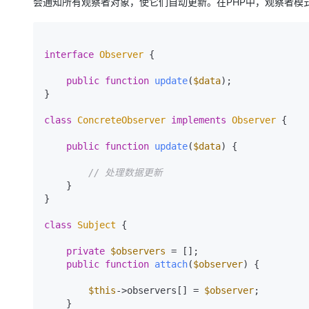
会通知所有观察者对象，使它们自动更新。在PHP中，观察者模
interface
Observer
{

public
function
update
(
$data
)
;

}

class
ConcreteObserver
implements
Observer
{

public
function
update
(
$data
) 
{

// 处理数据更新
    }

}

class
Subject
{

private
$observers
 = [];

public
function
attach
(
$observer
) 
{

$this
->observers[] = 
$observer
;

    }
