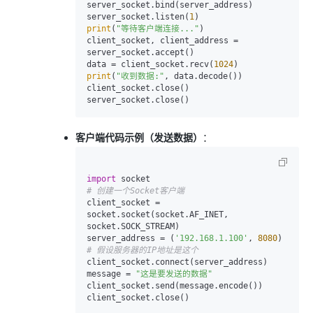
server_socket.bind(server_address)

server_socket.listen(
1
print
(
"等待客户端连接..."
)

client_socket, client_address = 
server_socket.accept()

data = client_socket.recv(
1024
print
(
"收到数据:"
, data.decode())

client_socket.close()

客户端代码示例（发送数据）
：
import
# 创建一个Socket客户端
client_socket = 
socket.socket(socket.AF_INET, 
socket.SOCK_STREAM)

server_address = (
'192.168.1.100'
, 
8080
)  
# 假设服务器的IP地址是这个
client_socket.connect(server_address)

message = 
"这是要发送的数据"
client_socket.send(message.encode())
