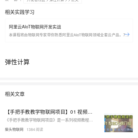
相关实践学习
阿里云AIoT物联网开发实战
本课程将由物联网专家带你熟悉阿里云AIoT物联网领域全套云产品，7天
轻松搭建基于Arduino的端到端物联网场景应用。 开始学习前，请先开通
下方两个云产品，让学习更流畅： IoT物联网平台：
https://iot.console.aliyun.com/ LinkWAN物联网络管理平台：
弹性计算
https://linkwan.console.aliyun.com/service-open
相关文章
【手把手教教学物联网项目】01 视频大纲
《手把手教教学物联网项目》是一系列视频教程，旨在引导初学者掌握物联网技术。视频涵盖物联网基础，如物联网概述、架构和技术；STM32微控制器的介绍、编程及外设使用；网关开发，涉及ESP8266和ESP32；物联网通信协议如TCP、MQTT、Modbus等；物联网总线协议如单总线、CAN、IIC和SPI；OLED显示原理与驱动；MQTT服务器搭建；物联网云平台介绍，包括阿里云平台的使用；微信小程序开发入门及前端VUE项目实践。此外，教程还涉及UniAPP和SpringBoot后台开发，最后通过“智能取餐柜”项目将理论知识付诸实践。视频可在B站找到，适合学生、爱好者和开发人员学习物联网技术。
柴头物联网
1384