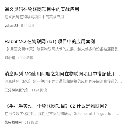
通义灵码在物联网项目中的实战应用
通义灵码在物联网项目中的实战应用
yuhan23
511
RabbitMQ 在物联网 (IoT) 项目中的应用案例
【8月更文第28天】随着物联网技术的发展，越来越多的设备被连接到互联网上以收集和传输数据。这些设备可以是传感器、执行器或其他类型的硬件。为了有效地管理这些设备并处理它们产生的大量数据，需要一个可靠的消息传递系统。RabbitMQ 是一个流行的开源消息中间件，它提供了一种灵活的方式来处理和转发消息，非常适合用于物联网环境。
郑小健
1032
消息队列 MQ使用问题之如何在物联网项目中搭配使用 MQTT、AMQP 与 RabbitMQ
消息队列（MQ）是一种用于异步通信和解耦的应用程序间消息传递的服务，广泛应用于分布式系统中。针对不同的MQ产品，如阿里云的RocketMQ、RabbitMQ等，它们在实现上述场景时可能会有不同的特性和优势，比如RocketMQ强调高吞吐量、低延迟和高可用性，适合大规模分布式系统；而RabbitMQ则以其灵活的路由规则和丰富的协议支持受到青睐。下面是一些常见的消息队列MQ产品的使用场景合集，这些场景涵盖了多种行业和业务需求。
三分钟热度的鱼
1124
《手把手实现一个物联网项目》02 什么是物联网？
在当今数字化时代，我们经常听到物联网（Internet of Things，IoT）这个术语，但是什么是物联网呢？物联网是如何影响我们的日常生活和未来的发展呢？在本文中，我们将探索物联网的定义、架构以及一些常见的应用领域。
柴头物联网
513