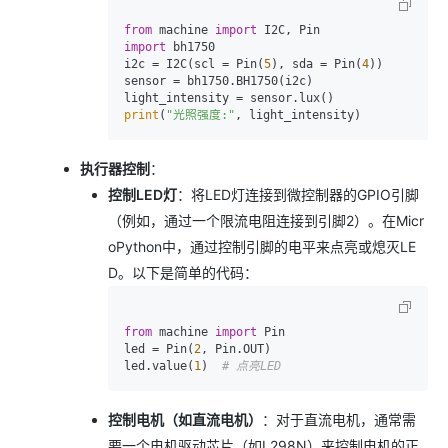
from
 machine 
import
import
 bh1750

i2c = I2C(scl = Pin(
5
), sda = Pin(
4
))

sensor = bh1750.BH1750(i2c)

print
(
"光照强度:"
执行器控制
：
控制LED灯
：将LED灯连接到微控制器的GPIO引脚
（例如，通过一个限流电阻连接到引脚2）。在Micr
oPython中，通过控制引脚的电平来点亮或熄灭LE
D。以下是简单的代码：
from
 machine 
import
 Pin

led = Pin(
2
, Pin.OUT)

led.value(
1
)  
# 点亮LED
控制电机（如直流电机）
：对于直流电机，通常需
要一个电机驱动芯片（如L298N）来控制电机的正