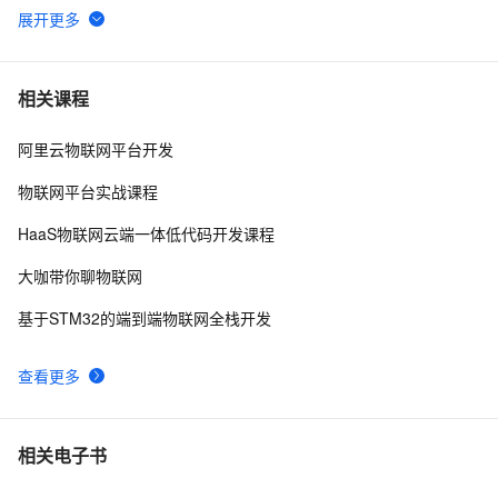
ECS 新版移动端购买发布啦！！！
14511
6
阿里云基础产品技术月刊 2019年4月
13726
7
相关课程
阿里云物联网平台开发
云服务器ECS还原安全组规则功能介绍 安全组规则
12960
8
的备份与还原
物联网平台实战课程
ECS经典网络实例支持升级到企业级实例
12580
9
HaaS物联网云端一体低代码开发课程
Mac神兵利器（四）时间管理工具
11162
10
大咖带你聊物联网
基于STM32的端到端物联网全栈开发
查看更多
相关电子书