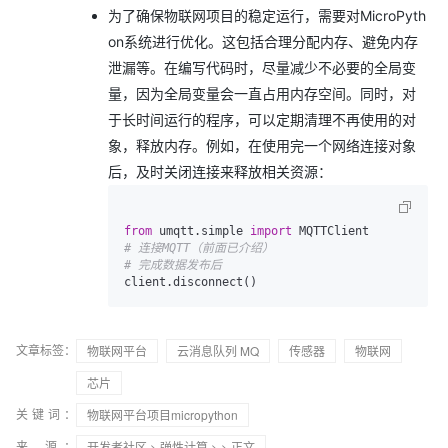
为了确保物联网项目的稳定运行，需要对MicroPyth
on系统进行优化。这包括合理分配内存、避免内存
泄漏等。在编写代码时，尽量减少不必要的全局变
量，因为全局变量会一直占用内存空间。同时，对
于长时间运行的程序，可以定期清理不再使用的对
象，释放内存。例如，在使用完一个网络连接对象
后，及时关闭连接来释放相关资源：
from
 umqtt.simple 
import
# 连接MQTT（前面已介绍）
# 完成数据发布后
文章标签：
物联网平台
云消息队列 MQ
传感器
物联网
芯片
关键词：
物联网平台项目micropython
来 源：
开发者社区
>
弹性计算
>
> 正文