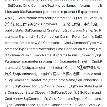
= SqlConn; Cmd.CommandText = procName; if (prams != null)
{ foreach (SqlParameter parameter in prams) { if (parameter !
= null) { Cmd.Parameters.Add(parameter); } } } return Cmd; } //
②将存储过程转换成SqlCommand；（存储过程名，字段集合）
public static SqlCommand CreateCmd(string procName, SqlP
arameter[] prams) { SqlConnection Conn = ReturnConn(); SqlC
ommand Cmd = new SqlCommand(); Cmd.CommandType = C
ommandType.StoredProcedure; Cmd.Connection = Conn; Cm
d.CommandText = procName; if (prams != null) { foreach (Sql
Parameter parameter in prams) { if (parameter != null) { Cmd.P
arameters.Add(parameter); } } } return Cmd; } //③将存储过程
转换成SqlCommand；（存储过程名，数据库连接） public stati
c SqlCommand CreateCmd(string procName,SqlConnection C
onn) { SqlConnection SqlConn = Conn; if (SqlConn.State.Equal
s(ConnectionState.Closed)) { SqlConn.Open(); } SqlCommand
Cmd = new SqlCommand(); Cmd.CommandType = Command
Type.StoredProcedure; Cmd.Connection = SqlConn; Cmd.Co