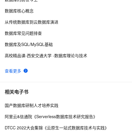
8
程的设计
数据库核心概念
SQL SERVER的分页存储过程
520
9
从传统数据库到云数据库演进
图解面试题：SQL存储过程有什么用？
4
10
数据库常见问题排查
数据库及SQL/MySQL基础
高校精品课-西安交通大学 -数据库理论与技术
查看更多
相关电子书
国产数据库研制人才培养实践
阿里云&信通院《Serverless数据库技术研究报告》
DTCC 2022大会集锦《云原生一站式数据库技术与实践》