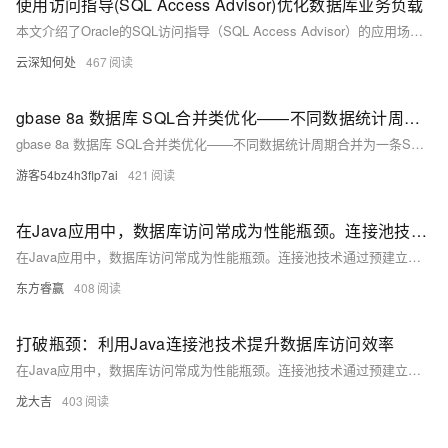
使用访问指导(SQL Access Advisor)优化数据库业务负载
本文介绍了Oracle的SQL访问指导（SQL Access Advisor）的应用场景及其使用方法。访问指导通过分析给定的工作负载，提供索引、物化视图和分区等方面的优化建议，帮助DBA提升数据库性能。具体步骤包括创建访问指导任务、创建工作负载、连接工作负载至访问指导、设置任务参数、运行访问指导、查看和应用优化建议。访问指导不仅针对单条SQL语句，还能综合考虑多条SQL语句的优化效果，为DBA提供全面的决策支持。
云深知何处
467
gbase 8a 数据库 SQL合并类优化——不同数据统计周期合并为一条SQL语句
gbase 8a 数据库 SQL合并类优化——不同数据统计周期合并为一条SQL语句
游客54bz4h3flp7ai
421
在Java应用中，数据库访问常成为性能瓶颈。连接池技术通过预建立并复用数据库连接，有效减少连接开销，提升访问效率
在Java应用中，数据库访问常成为性能瓶颈。连接池技术通过预建立并复用数据库连接，有效减少连接开销，提升访问效率。本文介绍了连接池的工作原理、优势及实现方法，并提供了HikariCP的示例代码。
东方睿赢
408
打破瓶颈：利用Java连接池技术提升数据库访问效率
在Java应用中，数据库访问常成为性能瓶颈。连接池技术通过预建立并复用数据库连接，避免了频繁的连接建立和断开，显著提升了数据库访问效率。常见的连接池库包括HikariCP、C3P0和DBCP，它们提供了丰富的配置选项和强大的功能，帮助优化应用性能。
龙大吉
403