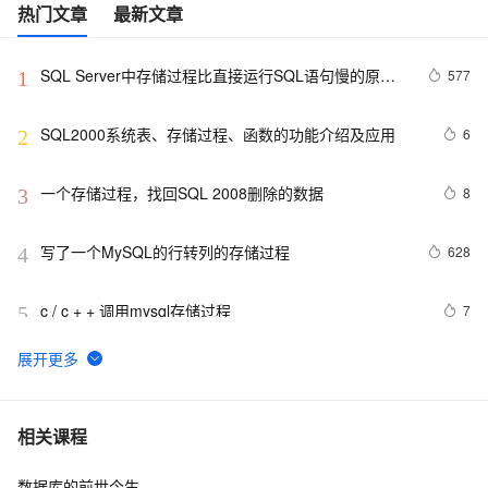
热门文章
最新文章
SQL Server中存储过程比直接运行SQL语句慢的原因
577
1
(转载) )
SQL2000系统表、存储过程、函数的功能介绍及应用
6
2
一个存储过程，找回SQL 2008删除的数据
8
3
写了一个MySQL的行转列的存储过程
628
4
c / c + + 调用mysql存储过程
7
5
在存储过程中调用外部的动态连接库
0
6
01-PostgreSQL 存储过程的基本介绍以及入门（基本结
5
7
相关课程
构、声明和赋值、控制结构）（上）
数据库的前世今生
走近复杂数据库计算型软件的设计与制作(5)—存储过
663