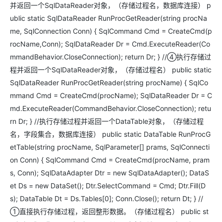
并返回一个SqlDataReader对象，（存储过程名，数据库连接） p
ublic static SqlDataReader RunProcGetReader(string procNa
me, SqlConnection Conn) { SqlCommand Cmd = CreateCmd(p
rocName,Conn); SqlDataReader Dr = Cmd.ExecuteReader(Co
mmandBehavior.CloseConnection); return Dr; } //④执行存储过
程并返回一个SqlDataReader对象，（存储过程名） public static
SqlDataReader RunProcGetReader(string procName) { SqlCo
mmand Cmd = CreateCmd(procName); SqlDataReader Dr = C
md.ExecuteReader(CommandBehavior.CloseConnection); retu
rn Dr; } //执行存储过程并返回一个DataTable对象，（存储过程
名，字段集合，数据库连接） public static DataTable RunProcG
etTable(string procName, SqlParameter[] prams, SqlConnecti
on Conn) { SqlCommand Cmd = CreateCmd(procName, pram
s, Conn); SqlDataAdapter Dtr = new SqlDataAdapter(); DataS
et Ds = new DataSet(); Dtr.SelectCommand = Cmd; Dtr.Fill(D
s); DataTable Dt = Ds.Tables[0]; Conn.Close(); return Dt; } //
①直接执行存储过程，返回整形数据。（存储过程名） public st