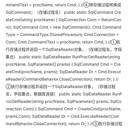
mmandText = procName; return Cmd; } //④将存储过程转换成
SqlCommand；（存储过程名） public static SqlCommand Cre
ateCmd(string procName) { SqlConnection Conn = ReturnCon
n(); SqlCommand Cmd = new SqlCommand(); Cmd.Command
Type = CommandType.StoredProcedure; Cmd.Connection =
Conn; Cmd.CommandText = procName; return Cmd; } //①执
行存储过程并返回一个SqlDataReader对象，（存储过程名，字段
集合） public static SqlDataReader RunProcGetReader(string
procName, SqlParameter[] prams) { SqlCommand Cmd = Cre
ateCmd(procName, prams); SqlDataReader Dr = Cmd.Execut
eReader(CommandBehavior.CloseConnection); return Dr; } //
②执行存储过程并返回一个SqlDataReader对象，（存储过程
名，字段集合，数据库连接） public static SqlDataReader RunP
rocGetReader(string procName, SqlParameter[] prams, SqlCo
nnection Conn) { SqlCommand Cmd = CreateCmd(procName,
prams,Conn); SqlDataReader Dr = Cmd.ExecuteReader(Com
mandBehavior.CloseConnection); return Dr; } //③执行存储过程