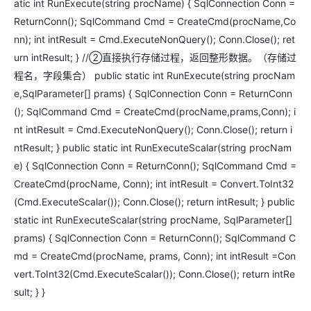
atic int RunExecute(string procName) { SqlConnection Conn =
ReturnConn(); SqlCommand Cmd = CreateCmd(procName,Co
nn); int intResult = Cmd.ExecuteNonQuery(); Conn.Close(); ret
urn intResult; } //②直接执行存储过程，返回整形数据。（存储过
程名，字段集合） public static int RunExecute(string procNam
e,SqlParameter[] prams) { SqlConnection Conn = ReturnConn
(); SqlCommand Cmd = CreateCmd(procName,prams,Conn); i
nt intResult = Cmd.ExecuteNonQuery(); Conn.Close(); return i
ntResult; } public static int RunExecuteScalar(string procNam
e) { SqlConnection Conn = ReturnConn(); SqlCommand Cmd =
CreateCmd(procName, Conn); int intResult = Convert.ToInt32
(Cmd.ExecuteScalar()); Conn.Close(); return intResult; } public
static int RunExecuteScalar(string procName, SqlParameter[]
prams) { SqlConnection Conn = ReturnConn(); SqlCommand C
md = CreateCmd(procName, prams, Conn); int intResult =Con
vert.ToInt32(Cmd.ExecuteScalar()); Conn.Close(); return intRe
sult; } }