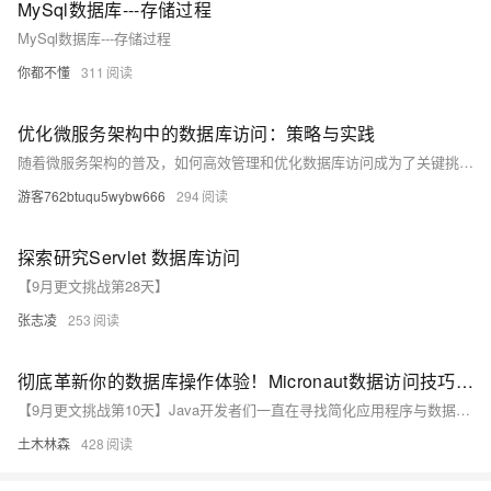
MySql数据库---存储过程
MySql数据库---存储过程
你都不懂
311
优化微服务架构中的数据库访问：策略与实践
随着微服务架构的普及，如何高效管理和优化数据库访问成为了关键挑战。本文探讨了在微服务环境中优化数据库访问的策略，包括数据库分片、缓存机制、异步处理等技术手段。通过深入分析实际案例和最佳实践，本文旨在为开发者提供实际可行的解决方案，以提升系统性能和可扩展性。
游客762btuqu5wybw666
294
探索研究Servlet 数据库访问
【9月更文挑战第28天】
张志凌
253
彻底革新你的数据库操作体验！Micronaut数据访问技巧让你瞬间爱上代码编写！
【9月更文挑战第10天】Java开发者们一直在寻找简化应用程序与数据库交互的方法。Micronaut作为一个现代框架，提供了多种工具和特性来提升数据访问效率。本文介绍如何使用Micronaut简化数据库操作，并提供具体示例代码。Micronaut支持JPA/Hibernate、SQL及NoSQL（如MongoDB），简化配置并无缝集成。通过定义带有`@Repository`注解的接口，可以实现Spring Data风格的命名查询。
土木林森
428