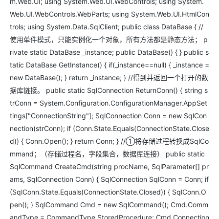
m.Web.UI; using System.Web.UI.WebControls; using System.
Web.UI.WebControls.WebParts; using System.Web.UI.HtmlCon
trols; using System.Data.SqlClient; public class DataBase { //
使用单件模式，只能实例化一个对象，所有方法都是静态方法； p
rivate static DataBase _instance; public DataBase() { } public s
tatic DataBase GetInstance() { if(_instance==null) { _instance =
new DataBase(); } return _instance; } //得到并返回一个打开的数
据库链接。 public static SqlConnection ReturnConn() { string s
trConn = System.Configuration.ConfigurationManager.AppSet
tings["ConnectionString"]; SqlConnection Conn = new SqlCon
nection(strConn); if (Conn.State.Equals(ConnectionState.Close
d)) { Conn.Open(); } return Conn; } //①将存储过程转换成SqlCo
mmand；（存储过程名，字段集合，数据库连接） public static
SqlCommand CreateCmd(string procName, SqlParameter[] pr
ams, SqlConnection Conn) { SqlConnection SqlConn = Conn; if
(SqlConn.State.Equals(ConnectionState.Closed)) { SqlConn.O
pen(); } SqlCommand Cmd = new SqlCommand(); Cmd.Comm
andType = CommandType.StoredProcedure; Cmd.Connection