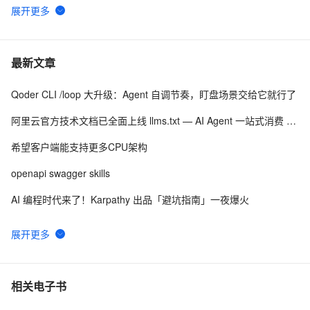
🧠 用 AI 提升你的编程效率 —— 在 PyCharm 中体验通义灵码
小白如何开始使用通义灵码（含安装IDE、安装灵码插件）
鸿蒙特效教程09-深入学习animateTo动画
最新文章
通义灵码使用指南
Qoder CLI /loop 大升级：Agent 自调节奏，盯盘场景交给它就行了
AI 辅助编程的效果衡量
阿里云官方技术文档已全面上线 llms.txt — AI Agent 一站式消费 300+ 款云产品文档
希望客户端能支持更多CPU架构
openapi swagger skills
AI 编程时代来了！Karpathy 出品「避坑指南」一夜爆火
Calicat+Trae：从需求到原型代码的AI实践
Makefile 工程 导入 VSCode EIDE 开发实战笔记
强密码生成器 (Password Generator) 技术实现揭秘
相关电子书
如何把2api项目转换成demo单文件版本呢？