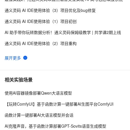
通义灵码 AI IDE使用体验（3）项目优化及bug修复
通义灵码 AI IDE使用体验（1）项目初创
AI 助手带你玩转数据分析！通义灵码保姆级教学 | 共学课2期上线
通义灵码 AI IDE使用体验（2）项目重构
AI 调酒师上岗！Qwen3-Coder × 通义灵码完成 AI 调酒师项目实战开发
MiniMind：3小时训练26MB微型语言模型，开源项目助力AI初学者快速入门
用 AI “一句话生成代码”，用创意兑换灵码潮品：技术人的夏日狂欢季来了
相关实验场景
用户说 | 手把手体验通义灵码 2.0：AI 程序员如何让我从“调参侠”进阶“架构师”？
使用AI容器镜像部署Qwen大语言模型
云原生进化论：加速构建 AI 应用
【玩转ComfyUI】基于函数计算一键部署AI生图平台ComfyUI
函数计算一键部署AI大语言模型并会话
AI克隆声音，基于函数计算部署GPT-Sovits语音生成模型