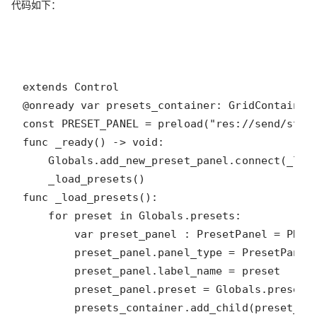
代码如下：
        presets_container.add_child(preset_pa