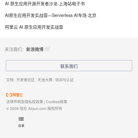
AI 原生应用开源开发者沙龙·上海站电子书
占用CPU和内存过大
AI原生应用开发实战营—Serverless AI专场·北京
阿里云 AI 原生应用开发实战营
关注我们：
新浪微博
联系我们
文档
|
开发者社区
|
天池大赛
|
培训与认证
法律声明及隐私权政策
|
Cookies政策
© 2009-现在 Aliyun.com 版权所有
增值电信业务经营许可证：
浙B2-20080101
域名注册服务机构许可：
浙D3-20210002
目录
浙公网安备 33010602009975号
浙B2-20080101-4