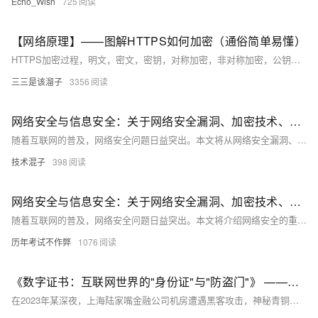
Echo_Wish
725
【网络原理】——图解HTTPS如何加密（通俗简单易懂）
HTTPS加密过程，明文，密文，密钥，对称加密，非对称加密，公钥和私钥，证书加密
三三是该溜子
3356
网络安全与信息安全：关于网络安全漏洞、加密技术、安全意识等方面的知识分享
随着互联网的普及，网络安全问题日益突出。本文将从网络安全漏洞、加密技术和安全意识三个方面进行探讨，旨在提高读者对网络安全的认识和防范能力。通过分析常见的网络安全漏洞，介绍加密技术的基本原理和应用，以及强调安全意识的重要性，帮助读者更好地保护自己的网络信息安全。
技术混子
398
网络安全与信息安全：关于网络安全漏洞、加密技术、安全意识等方面的知识分享
随着互联网的普及，网络安全问题日益突出。本文将介绍网络安全的重要性，分析常见的网络安全漏洞及其危害，探讨加密技术在保障网络安全中的作用，并强调提高安全意识的必要性。通过本文的学习，读者将了解网络安全的基本概念和应对策略，提升个人和组织的网络安全防护能力。
历年考试不作弊
1076
《数字证书：互联网世界的"身份证"与"防盗门"》 ——揭秘网络安全背后的加密江湖
在2023年某深夜，上海陆家嘴金融公司机房遭遇黑客攻击，神秘青铜大门与九大掌门封印的玉牌突现，阻止了入侵。此门象征数字证书，保障网络安全。数字证书如验钞机识别假币，保护用户数据。它通过SSL/TLS加密、CA认证和非对称加密，构建安全通信。证书分为DV、OV、EV三类，分别适合不同场景。忽视证书安全可能导致巨额损失。阿里云提供一站式证书服务，助力企业部署SSL证书，迎接未来量子计算和物联网挑战。