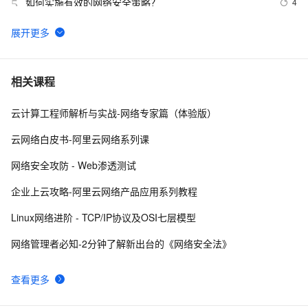
如何实施有效的网络安全策略？
4
5
网络安全产品之认识防非法外联系统
11
6
【网络安全 | 网安工具】御剑WEB指纹识别系统使用详
12
7
相关课程
析
云计算工程师解析与实战-网络专家篇（体验版）
亮相国家网络安全宣传周，阿里云全新展现云原生免疫防
6
8
线
云网络白皮书-阿里云网络系列课
深入理解SSL数字证书：定义、工作原理与网络安全的重
6
9
网络安全攻防 - Web渗透测试
要性
网络安全之认识托管威胁检测与响应（MDR）
9
10
企业上云攻略-阿里云网络产品应用系列教程
Linux网络进阶 - TCP/IP协议及OSI七层模型
网络管理者必知-2分钟了解新出台的《网络安全法》
查看更多