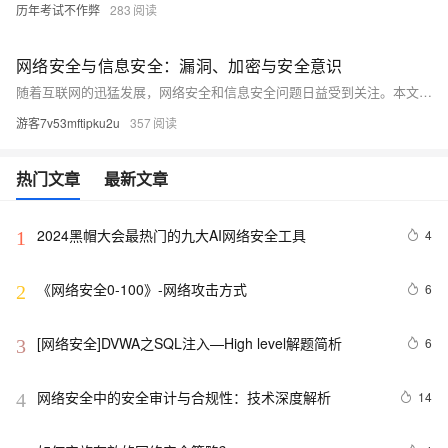
历年考试不作弊
283
网络安全与信息安全：漏洞、加密与安全意识
随着互联网的迅猛发展，网络安全和信息安全问题日益受到关注。本文深入探讨了网络安全漏洞、加密技术以及提高个人和组织的安全意识的重要性。通过分析常见的网络攻击手段如缓冲区溢出、SQL注入等，揭示了计算机系统中存在的缺陷及其潜在威胁。同时，详细介绍了对称加密和非对称加密算法的原理及应用场景，强调了数字签名和数字证书在验证信息完整性中的关键作用。此外，还讨论了培养良好上网习惯、定期备份数据等提升安全意识的方法，旨在帮助读者更好地理解和应对复杂的网络安全挑战。
游客7v53mftipku2u
357
热门文章
最新文章
2024黑帽大会最热门的九大AI网络安全工具
4
1
《网络安全0-100》-网络攻击方式
6
2
[网络安全]DVWA之SQL注入—High level解题简析
6
3
网络安全中的安全审计与合规性：技术深度解析
14
4