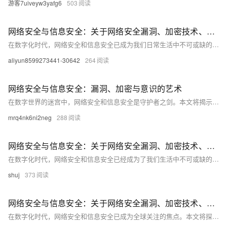
游客7uiveyw3yafg6
503
网络安全与信息安全：关于网络安全漏洞、加密技术、安全意识等方面的知识分享
在数字化时代，网络安全和信息安全已成为我们日常生活中不可或缺的一部分。本文将深入探讨网络安全漏洞、加密技术和安全意识等方面的问题，并提供一些实用的建议和解决方案。我们将通过分析网络攻击的常见形式，揭示网络安全的脆弱性，并介绍如何利用加密技术来保护数据。此外，我们还将强调提高个人和企业的安全意识的重要性，以应对日益复杂的网络威胁。无论你是普通用户还是IT专业人士，这篇文章都将为你提供有价值的见解和指导。
aliyun8599273441-30642
264
网络安全与信息安全：漏洞、加密与意识的艺术
在数字世界的迷宫中，网络安全和信息安全是守护者之剑。本文将揭示网络漏洞的面纱，探索加密技术的奥秘，并强调安全意识的重要性。通过深入浅出的方式，我们将一起走进这个充满挑战和机遇的领域，了解如何保护我们的数字身份不受威胁，以及如何在这个不断变化的环境中保持警惕和适应。
mrq4nk6ni2neg
288
网络安全与信息安全：关于网络安全漏洞、加密技术、安全意识等方面的知识分享
在数字化时代，网络安全和信息安全已经成为了我们生活中不可或缺的一部分。本文将介绍网络安全的基本概念，包括网络安全漏洞、加密技术以及如何提高个人和组织的安全意识。我们将通过一些实际案例来说明这些概念的重要性，并提供一些实用的建议来保护你的信息和数据。无论你是网络管理员还是普通用户，都可以从中获得有用的信息和技能。
shuj
373
网络安全与信息安全：关于网络安全漏洞、加密技术、安全意识等方面的知识分享
在数字化时代，网络安全和信息安全已成为全球关注的焦点。本文将探讨网络安全漏洞、加密技术以及提升安全意识的重要性。通过深入浅出的解释和实际案例分析，我们将揭示网络攻击的常见手段，介绍加密技术如何保护数据安全，并强调个人和企业应如何提高安全防范意识。无论你是IT专业人士还是普通网民，这篇文章都将为你提供宝贵的信息和建议，帮助你在网络世界中更安全地航行。