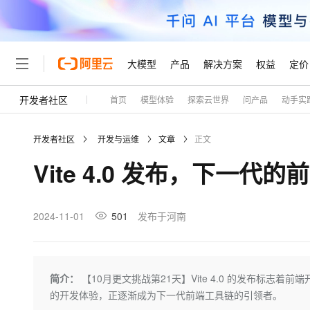
大模型
产品
解决方案
权益
定价
开发者社区
首页
模型体验
探索云世界
问产品
动手实
大模型
产品
解决方案
权益
定价
云市场
伙伴
服务
了解阿里云
精选产品
精选解决方案
普惠上云
产品定价
精选商城
成为销售伙伴
售前咨询
为什么选择阿里云
千问AI平台
开发者社区
开发与运维
文章
正文
了解云产品的定价详情
大模型服务平台百炼
千问办公，解锁你的工作
普惠上云 官方力荐
分销伙伴
在线服务
网站建设
什么是云计算
大
Vite 4.0 发布，下一代
大模型服务与应用平台
企业级Agent产品，直接
云服务器38元/年起，超
咨询伙伴
多端小程序
技术领先
云上成本管理
售后服务
轻量应用服务器
Agency Agents：拥
官方推荐返现计划
大模型
精选产品
精选解决方案
Salesforce 国际版订阅
稳定可靠
管理和优化成本
推荐新用户得奖励，单订单
销售伙伴合作计划
2024-11-01
501
发布于河南
自助服务
友盟天域
安全合规
人工智能与机器学习
AI
文本生成
云数据库 RDS
HappyHorse 打造一
云工开物
无影生态合作计划
在线服务
观测云
分析师报告
高校专属算力普惠，学生认
计算
互联网应用开发
Qwen3.8-Max
HOT
Salesforce On Alibaba C
工单服务
Tuya 物联网平台阿里云
研究报告与白皮书
人工智能平台 PAI
快速拥有专属 OpenClaw
简介：
【10月更文挑战第21天】Vite 4.0 的发布标
大模
Consulting Partner 合
大数据
容器
智能体时代全能旗舰模型
免费试用
短信专区
一站式AI开发、训练和推
的开发体验，正逐渐成为下一代前端工具链的引领者。
蓝凌 OA
AI 大模型销售与服务生
现代化应用