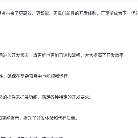
Deepseek-v4-pro
HappyHors
同享
万小智 AI 建站低至 15元/月
Qoder CN
AI 短剧/漫剧
云原生数据库 
快递物流查询
WordPress
成为服务伙
高校合作
点，立即开启云上创新
覆盖公网/内网、递归/权威、移动APP等全场景解析服务
送.CN域名，送备案服务码
基于千问大模型等，支持代码智能生成、研发智能问答
AI助力短剧
态智能体模型
旗舰 MoE 大模型，百万上下文与顶尖推理能力
图生视频，流
它为开发者带来了更高效、更智能、更具创新性的开发体验，正逐渐成为下一代
Ubuntu
服务生态伙伴
云工开物
企业应用
Works
Night Plan 支持 Qwen 3.8-Max
云原生大数据计算服务 MaxCompute
AI 办公
容器服务 Kub
NEW
GLM-5.2
Wan2.7-T
Red Hat
30+ 款产品免费体验
Data Agent 驱动的一站式 Data+AI 开发治理平台
夜间 5 折，Qwen/Meoo/TokenPlan 客户专享
面向分析的企业级SaaS模式云数据仓库
AI智能应用
提供一站式管
科研合作
视觉 Coding、空间感知、多模态思考等全面升级
1M上下文，专为长程任务能力而生
ERP
堂（旗舰版）
SUSE
智能客服
CRM
防护产品
2个月
自动承接线索
够在瞬间进入开发状态。热更新也更加迅速和流畅，大大提高了开发效率。
建站小程序
OA 办公系统
AI 应用构建
大模型原生
力提升
财税管理
模板建站
Qoder
大模型服务平台百炼-应用模版
HOT
NEW
性，确保在复杂项目中也能顺畅运行。
面向真实软件
个人版上线、团队版降价；千问3.8-Max首发发尝鲜
丰富多元化的应用模版和解决方案
400电话
定制建站
万有无界
大模型服务平台百炼-智能体
方案
广告营销
模板小程序
择合适的插件来扩展功能，满足各种特定的开发要求。
的模型效果
灵活可视化地构建企业级 Agent
定制小程序
秒悟
人工智能平台 PAI
APP 开发
云端极速 AI 
新一代 AI 视频生成模型，深度适配广告营销等场景
AI Native 的算法工程平台，一站式完成建模、训练、推理服务部署
型检查和智能提示，提升了开发体验和代码质量。
建站系统