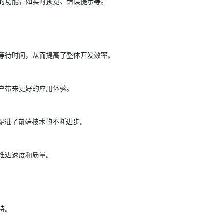
的功能，如实时预览、错误提示等。
AI 应用
10分钟微调：让0.6B模型媲美235B模
多模态数据信
型
依托云原生高可用架构,实现Dify私有化部署
用1%尺寸在特定领域达到大模型90%以上效果
等待时间，从而提高了整体开发效率。
一个 AI 助手
超强辅助，Bol
即刻拥有 DeepSeek-R1 满血版
在企业官网、通讯软件中为客户提供 AI 客服
多种方案随心选，轻松解锁专属 DeepSeek
户带来更好的应用体验。
索，促进了前端技术的不断进步。
推进速度和质量。
持。