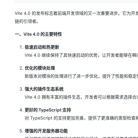
存储
天池大赛
Qwen3.7-Plus
云解析DNS
解决方案免费试用 新老
电子合同
最高领取价值200元试用
能看、能想、能动手的多模
安全
网络与CDN
Vite 4.0 的发布标志着前端开发领域的又一次重要进步。
AI 算法大赛
畅捷通
链的引领者。
大数据开发治理平台 Data
AI 产品 免费试用
网络
安全
云开发大赛
Qwen3-VL-Plus
Tableau 订阅
1亿+ 大模型 tokens 和 
一、Vite 4.0 的主要特性
可观测
入门学习赛
中间件
AI空中课堂在线直播课
云防火墙
140+云产品 免费试用
极速启动和热更新
上云与迁云
云原生的云上边界网络安全
产品新客免费试用，最长1
数据库
Vite 4.0 继续保持了其快速启动的优势，让开发者能
生态解决方案
大模型服务
企业出海
大模型ACA认证体验
大数据计算
优化的模块处理
助力企业全员 AI 认知与能
行业生态解决方案
千问AI平台-Token Plan
政企业务
媒体服务
新版本对模块的处理进行了进一步优化，提升了性能和稳定
开发者生态解决方案
企业服务与云通信
强大的插件生态系统
千问AI平台-模型体验
AI 开发和 AI 应用解决
Vite 4.0 拥有丰富的插件生态，开发者可以根据需求选
在线体验全尺寸、多种模态
域名与网站
更好的 TypeScript 支持
Happy 系列大模型
终端用户计算
对 TypeScript 的支持更加完善，提供了更准确的类
Serverless
增强的开发服务器功能
开发工具