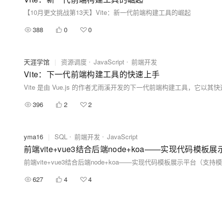
【10月更文挑战第13天】Vite：新一代前端构建工具的崛起
388
0
0
天涯学馆
|
资源调度
JavaScript
前端开发
Vite：下一代前端构建工具的快速上手
396
2
2
yma16
|
SQL
前端开发
JavaScript
前端vite+vue3结合后端node+koa——实现代码
前端vite+vue3结合后端node+koa——实现代码模板展示平台（支
627
4
4