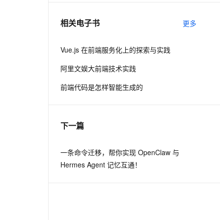
相关电子书
更多
息提取
与 AI 智能体进行实时音视频通话
从文本、图片、视频中提取结构化的属性信息
构建支持视频理解的 AI 音视频实时通话应用
Vue.js 在前端服务化上的探索与实践
t.diy 一步搞定创意建站
构建大模型应用的安全防护体系
阿里文娱大前端技术实践
通过自然语言交互简化开发流程,全栈开发支持
通过阿里云安全产品对 AI 应用进行安全防护
前端代码是怎样智能生成的
下一篇
一条命令迁移，帮你实现 OpenClaw 与
Hermes Agent 记忆互通！