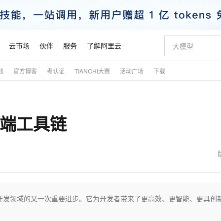
云市场
伙伴
服务
了解阿里云
践
官方博客
考认证
TIANCHI大赛
活动广场
下载
AI 特惠
数据与 API
成为产品伙伴
企业增值服务
最佳实践
价格计算器
AI 场景体
基础软件
产品伙伴合
阿里云认证
市场活动
配置报价
大模型
自助选配和估算价格
新方式
睿译宝，AI翻译排版一步到位
智启 AI 普惠权益
产品生态集成认证中心
企业支持计划
云上春晚
域名与网站
千问官方 MaaS 平台，为开发者和 Agent 而生，新用户赠送 1 亿 + tokens 额度
Qwen Aud
AI Coding
阿里云Maa
2026 阿里云
云服务器 E
为企业打
数据集
Windows
大模型认证
模型
NEW
NEW
的前端工具链
交付可用成果
值低价云产品抢先购
上传文档即自动完成翻译和格式还原
至高享 1亿+免费 tokens，加速 Al 应用落地
提供智能易用的域名与建站服务
智能编程，一键
安全可靠、
产品生态伙伴
专家技术服务
云上奥运之旅
弹性计算合作
阿里云中企出
手机三要素
宝塔 Linux
全部认证
价格优势
有专属领域专家
GLM-5.2：长任务时代开源旗舰模型
阿里云 OPC 创新助力计划
千问大模型
即刻拥有 DeepS
AI 电商营销
对象存储 O
大模型
产品生态伙伴工作台
企业增值服务台
云栖战略参考
云存储合作计
云栖大会
身份实名认证
CentOS
训练营
推动算力普惠，释放技术红利
最高返9万
多领域专家智能体,一键组建 AI 虚拟交付团队
快速构建应用程序和网站，即刻迈出上云第一步
至高百万元 Token 补贴，加速一人公司成长
多元化、高性能、安全可靠的大模型服务
真正可用的 1M 上下文,一次完成代码全链路开发
轻松解锁专属 Dee
从图文生成到
云上的中国
数据库合作计
活动全景
短信
Docker
图片和
站式影视创作平台
Hermes Agent，打造自进化智能体
Token Plan 模型订阅计划
数字证书管理服务（原SSL证书）
5 分钟轻松部署
AI 广告创作
无影云电脑
企业成长
NEW
信息公告
看见新力量
云网络合作计
OCR 文字识别
JAVA
证享300元代金券
可视化编排打通从文字构思到成片全链路闭环
全托管，含MySQL、PostgreSQL、SQL Server、MariaDB多引擎
自主进化，持久记忆，越用越聪明
Qwen3.8-Max 首发尝鲜，限时加量 10 倍，夜间低至2折
实现全站HTTPS，呈现可信的WEB访问
图文、视频一
随时随地安
魔搭 Mode
Kimi-K3
HappyHors
NEW
loud
服务实践
官网公告
金融模力时刻
Salesforce O
版
发票查验
全能环境
Claude Code + GStack 打造工程团队
千问办公，限时限量积分加倍
Qoder
低代码高效构
AI 建站
短信服务
志着前端开发领域的又一次重要进步。它为开发者带来了更高效、更智能、更具创
型
NEW
作计划
Kimi 最新旗舰模型，长程编程与推理利器
让文字生成流
计划
创新中心
魔搭 ModelSc
健康状态
理服务
让AI从“聊天伙伴”进化为能干活的“数字员工”
安装技能 GStack，拥有专属 AI 工程团队
你的AI工作搭子，覆盖日常办公高频场景
面向真实软件的智能体编程平台
0 代码专业建
客户案例
天气预报查询
操作系统
态合作计划