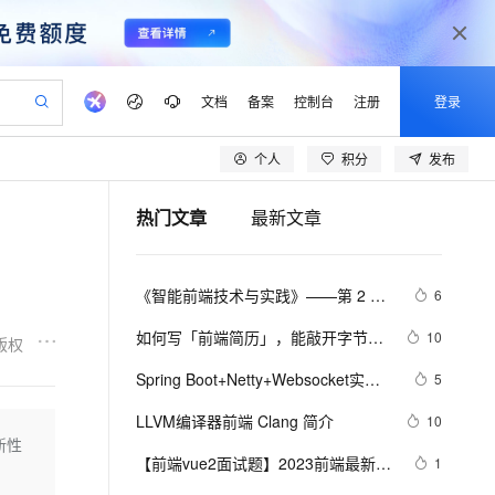
文档
备案
控制台
注册
登录
个人
积分
发布
验
作计划
器
AI 活动
专业服务
服务伙伴合作计划
开发者社区
加入我们
产品动态
服务平台百炼
阿里云 OPC 创新助力计划
热门文章
最新文章
一站式生成采购清单，支持单品或批量购买
io：打造专属 AI 语音助手
S产品伙伴计划（繁花）
峰会
CS
造的大模型服务与应用开发平台
一句话生成原生可编辑精美 PPT 文稿
AI 生产力先锋
Al MaaS 服务伙伴赋能合作
域名
博文
Careers
至高可申请百万元
Qwen3.8-Max 模型上线
开启高性价比 AI 编程新体验
弹性可伸缩的云计算服务
Qwen-Audio-3.0-Realtime 端到端实时语音角色扮演
输入一句话想法, 轻松生成专业的 PPT
先锋实践拓展 AI 生产力的边界
Token 补贴，五大权
计划
海大会
伙伴信用分合作计划
商标
问答
社会招聘
《智能前端技术与实践》——第 2 章 
6
益加速 OPC 成功
eek-V4-Pro
SS
一键部署幻兽帕鲁游戏服务器
飞天发布时刻
HOT
Open Search 向量检索版支
划
备案
电子书
校园招聘
前端开发基础 ——2.2 HTML基础
pSeek-V4-Pro
视频创作，一键激活电商全链路生产力
稳定、安全、高性价比、高性能的云存储服务
一键购买专属联机服务器，轻松开启游戏
所见，即是所愿
持视频检索 Pipeline 功能
更多支持
如何写「前端简历」，能敲开字节跳
10
版权
——2.2.1    HTML 文档基本结构
划
公司注册
镜像站
视频生成
语音识别与合成
动的大门？
专属 QwenPaw
漫剧工坊：一站式动画创作平台
AI 实训营
（中）
HOT
应用身份服务 (IDaaS)
Spring Boot+Netty+Websocket实现
5
合作伙伴培训与认证
划
上云迁移
站生成，高效打造优质广告素材
全接入的云上超级电脑
从聊天伙伴进化为能主动干活的本地数字员工
快速生产连贯的高质量长漫剧
从基础到进阶，Agent 创客手把手教你
OpenClaw 管理能力上线
后台向前端推送信息
lScope
我要反馈
e-1.1-T2V
Qwen3-TTS-Flash
LLVM编译器前端 Clang 简介
10
查询合作伙伴
n Alibaba Cloud ISV 合作
代维服务
建企业门户网站
10 分钟搭建微信、支付宝小程序
新性
MaxCompute MaxFrame 提
畅细腻的高质量视频
离线语音合成大模型，多语言方言自适应，低延迟高稳定
创新加速
【前端vue2面试题】2023前端最新版
ope
登录合作伙伴管理后台
1
我要建议
站，无忧落地极速上线
以可视化方式快速构建移动和 PC 门户网站
国内短信简单易用，安全可靠，秒级触达，全球覆盖200+国家和地区。
高效部署网站，快速应用到小程序
供自动弹性内存功能
vue模块，高频17问(上)