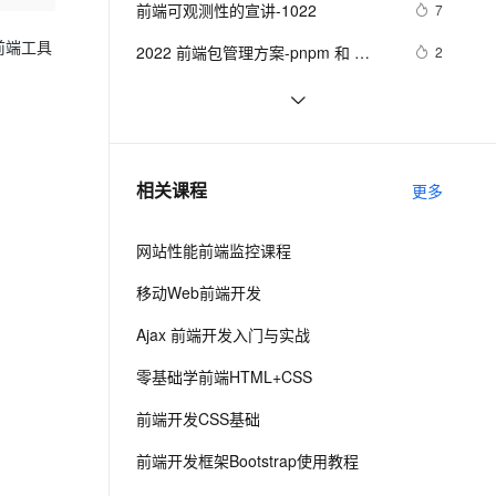
安全
前端可观测性的宣讲-1022
我要投诉
e-1.1-I2V
Cosyvoice-V3-Flash
7
PolarDB
上云场景组合购
Milvus 弹性伸缩功能新增节
伴
漫剧创作，剧本、分镜、视频高效生成
100%兼容MySQL、PostgreSQL，兼容Oracle，支持集中和分布式
覆盖90%+业务场景，专享组合折扣价
点支持范围
畅自然，细节丰富
高表现力语音合成大模型，语音克隆听感自然
前端工具
VPN
2022 前端包管理方案-pnpm 和 
2
corepack
ernetes 版 ACK
云聚AI 严选权益
AI 原生数据库服务发布
SSL 证书
而桌面app向来是web前端开发开发人
2
2V
Fun-ASR
，一键激活高效办公新体验
理容器应用的 K8s 服务
精选AI产品，从模型到应用全链提效
Agent 数据网关
员下意识的避开方
文戏情感细腻自然，动作戏激烈拳拳到肉，实现更强表演能力
支持中英文自由切换，具备更强的噪声鲁棒性
堡垒机
前端常见的HTTP状态码
8
AI 用量加速计划
云原生数据库 PolarDB
防火墙
、识别商机，让客服更高效、服务更出色。
前端组件之Bootstrap与Ant design of 
新老同享，达量后返
Agentic Database 发布
8
相关课程
更多
Vue
主机安全
应用
网站性能前端监控课程
千问办公
NEW
AI 应用及服务市场
的智能体编程平台
一站式AI生产力平台
移动Web前端开发
AI 应用
伶鹊
Ajax 前端开发入门与实战
企业级人与Agent协作平台，接入和调度多个数字员工
智能客服平台，对话机器人、对话分析、智能外呼
大模型
零基础学前端HTML+CSS
大模型服务平台百炼 - 全妙
自然语言处理
前端开发CSS基础
应用创作平台
多模态内容创作工具，已接入 DeepSeek
数据标注
前端开发框架Bootstrap使用教程
机器学习