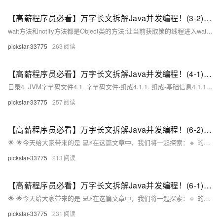
【高薪程序员必看】万字长文拆解Java并发编程！(3-2)：并发共享问题的解决与分析
wait方法和notify方法都是Object类的方法:让当前获取锁的线程进入waiting状态,并进入waitlist队列:让当前获取锁的线程进入waiting状态,并进入waitlist队列,等待n秒后自动唤醒:在waitlist队列中挑一个线程唤醒:唤醒所有在waitlist队列中的线程它们都是之间协作的手段,只有拥有对象锁的线程才能调用这些方法,否则会出现IllegalMonitorStateException异常park方法和unpark方法是LockSupport类中的方法。
pickstar-33775
263
【高薪程序员必看】万字长文拆解Java并发编程！(4-1)：悲观锁底层原理与性能优化实战
目录4. JVM字节码文件4.1. 字节码文件-组成4.1.1. 组成-基础信息4.1.1.1. 基础信息-魔数4.1.1.2. 基础信息-主副版本号4.1.2. 组成-常量池4.1.3. 组成-方法4.1.3.1. 方法-工作流程4.1.4. 组成-字段4.1.5. 组成-属性4.2. 字节码文件-查看工具4.2.1. javap4.2.2. jclasslib4.2.3. 阿里Arthas
pickstar-33775
257
【高薪程序员必看】万字长文拆解Java并发编程！(6-2)：从CAS无锁机制到Atomic原子类实战指南
🌟 ​🌟今天给大家带来的是 ​💻⚡在这篇文章中，我们将一起探索：🔹 ​的底层原理，它是如何通过 ​实现无锁并发的？🔹 ​的终极对决，为什么高并发场景下CAS性能更优？🔹 ​的陷阱与解决方案——和实战演示！🔹 ​​（LongAdder等）的使用场景与性能对比🔹 危险的 ​黑魔法：为什么阿里禁止使用却又是并发库的基石？无论你是：✅ ​​（BATJ高频考点）✅ ​​（如何设计百万级计数器）✅ ​​（从Java代码到CPU指令的全链路分析）这篇文章都会让你收获满满！✨。
pickstar-33775
213
【高薪程序员必看】万字长文拆解Java并发编程！(6-1)：从CAS无锁机制到Atomic原子类实战指南
🌟 ​🌟今天给大家带来的是 ​💻⚡在这篇文章中，我们将一起探索：🔹 ​的底层原理，它是如何通过 ​实现无锁并发的？🔹 ​的终极对决，为什么高并发场景下CAS性能更优？🔹 ​的陷阱与解决方案——和实战演示！🔹 ​​（LongAdder等）的使用场景与性能对比🔹 危险的 ​黑魔法：为什么阿里禁止使用却又是并发库的基石？无论你是：✅ ​​（BATJ高频考点）✅ ​​（如何设计百万级计数器）✅ ​​（从Java代码到CPU指令的全链路分析）这篇文章都会让你收获满满！✨。
pickstar-33775
231