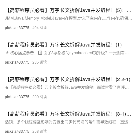
【高薪程序员必看】万字长文拆解Java并发编程！(5)：深入理解JMM：Java内存模型的三大特性与volatile底层原理
JMM,Java Memory Model,Java内存模型,定义了主内存,工作内存,确保Java在不同平台上的正确运行主内存Main Memory:所有线程共享的内存区域,所有的变量都存储在主存中工作内存Working Memory:每个线程拥有自己的工作内存,用于保存变量的副本.线程执行过程中先将主内存中的变量读到工作内存中,对变量进行操作之后再将变量写入主内存,jvm概念说明主内存所有线程共享的内存区域，存储原始变量（堆内存中的对象实例和静态变量）工作内存。
pickstar-33775
404
【高薪程序员必看】万字长文拆解Java并发编程！(1)
📌 核心痛点暴击：1️⃣ 面了8家都被问synchronized锁升级？一张图看懂偏向锁→重量级锁全过程！2️⃣ 线程池参数不会配？高并发场景下这些参数调优救了项目组命！3️⃣ volatile双重检测单例模式到底安不安全？99%人踩过的内存可见性大坑！💡 独家亮点抢先看：✅ 图解JVM内存模型（JMM）三大特性，看完再也不怕指令重排序✅ 手撕ReentrantLock源码，AQS队列同步器实现原理大揭秘✅ 全网最细线程状态转换图（附6种状态转换触发条件表）
pickstar-33775
235
【高薪程序员必看】万字长文拆解Java并发编程！(2 2-1)
🔥【高薪程序员必看】万字长文拆解Java并发编程！面试官看了直呼内行，90%人不知道的线程安全骚操作！💻🚀《16个高频面试灵魂拷问+底层源码暴击》🔥👉戳这里看如何用1个月经验吊打3年程序员！📌 核心痛点暴击：1️⃣ 面了8家都被问synchronized锁升级？一张图看懂偏向锁→重量级锁全过程！2️⃣ 线程池参数不会配？高并发场景下这些参数调优救了项目组命！3️⃣ volatile双重检测单例模式到底安不安全？99%人踩过的内存可见性大坑！
pickstar-33775
209
【高薪程序员必看】万字长文拆解Java并发编程！(3-1)：并发共享问题的解决与分析
活锁：多个线程相互影响对方退出同步代码块的条件而导致线程一直运行的情况。例如，线程1的退出条件是count=5，而线程2和线程3在其代码块中不断地是count进行自增自减的操作，导致线程1永远运行。内存一致性问题:由于JIT即时编译器对缓存的优化和指令重排等造成的内存可见性和有序性问题,可以通过synchronized,volatile,并发集合类等机制来解决。这里的线程安全是指,多个线程调用它们同一个实例的方法时,是线程安全的,但仅仅能保证当前调用的方法是线程安全的,不同方法之间是线程不安全的。
pickstar-33775
258