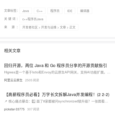
文章标签：
Java
C++
程序员
IDE
编译器
关键词：
c++程序员Java
来 源：
开发者社区
>
开发与运维
>
文章
> 正文
相关文章
回归开源，两位 Java 和 Go 程序员分享的开源贡献指引
Higress是一个基于Istio和Envoy的云原生API网关，支持AI功能扩展。它通过Go/Rust/JS编写的Wasm插件提供可扩展架构，并包含Node和Java的console模块。Higress起源于阿里巴巴，解决了Tengine配置重载及gRPC/Dubbo负载均衡问题，现已成为阿里云API网关的基础。本文介绍Higress的基本架构、功能（如AI网关、API管理、Ingress流量网关等）、部署方式以及如何参与开源贡献。此外，还提供了有效的开源贡献指南和社区交流信息。
阿里云云原生
2505
【高薪程序员必看】万字长文拆解Java并发编程！(2 2-2)
📌 核心痛点暴击：1️⃣ 面了8家都被问synchronized锁升级？一张图看懂偏向锁→重量级锁全过程！2️⃣ 线程池参数不会配？高并发场景下这些参数调优救了项目组命！3️⃣ volatile双重检测单例模式到底安不安全？99%人踩过的内存可见性大坑！💡 独家亮点抢先看：✅ 图解JVM内存模型（JMM）三大特性，看完再也不怕指令重排序✅ 手撕ReentrantLock源码，AQS队列同步器实现原理大揭秘✅ 全网最细线程状态转换图（附6种状态转换触发条件表）
pickstar-33775
307