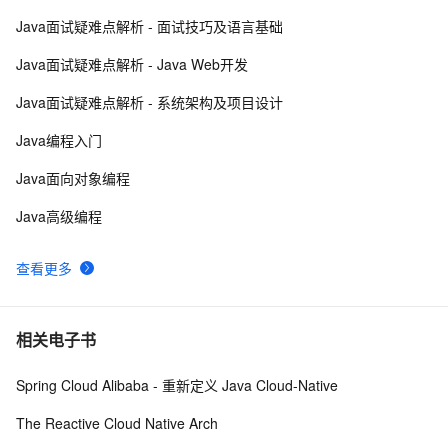
Java面试疑难点解析 - 面试技巧及语言基础
【C++调试】深入探索C++调试：从DWARF到堆栈解析
6
8
Java面试疑难点解析 - Java Web开发
【C++STL基础入门】深入浅出string类的比较
6
9
Java面试疑难点解析 - 系统架构及项目设计
(compare)、复制(copy)
设计模式C++学习笔记之十六（Observer观察者模式）
8
10
Java编程入门
Java面向对象编程
Java高级编程
查看更多
相关电子书
Spring Cloud Alibaba - 重新定义 Java Cloud-Native
The Reactive Cloud Native Arch