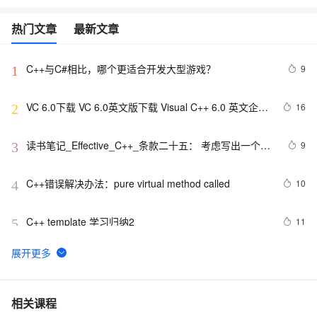
热门文章
最新文章
C++与C#相比，哪个更适合开发大型游戏？
9
1
VC 6.0下载 VC 6.0英文版下载 Visual C++ 6.0 英文企业
16
2
版 集成SP6完美版（最新更新地址，百度网盘）
读书笔记_Effective_C++_条款二十五： 考虑写出一个不
9
3
抛出异常的swap函数
C++错误解决办法：pure virtual method called
10
4
C++ template 学习归纳2
11
5
c++ float 带 e 的指数
2
6
【OJ】A*(start)算法c++初步实现
7
7
相关课程