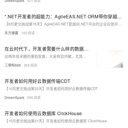
DreamSpark
521
".NET开发者的超能力：AgileEAS.NET ORM带你穿越数据库的迷宫，让数据操作变得轻松又神奇！"
【8月更文挑战第16天】AgileEAS.NET是面向.NET平台的企业应用开发框架，核心功能包括数据关系映射（ORM），允许以面向对象方式操作数据库，无需编写复杂SQL。通过继承`AgileEAS.Data.Entity`创建实体类对应数据库表，利用ORM简化数据访问层编码。支持基本的CRUD操作及复杂查询如条件筛选、排序和分页，并可通过导航属性实现多表关联。此外，提供了事务管理功能确保数据一致性。AgileEAS.NET的ORM简化了数据库操作，提升了开发效率和代码可维护性。
东方睿赢
193
在云时代下，开发者需要什么样的数据库？
近两年技术圈的蓬勃发展，大家有目共睹，尤其是在云计算、大数据和人工智能等技术的快速发展下，数据库技术也正经历和面临着一次划时代的转变。大家都知道，随着Serverless架构的崛起和人工智能的应用，数据库开发者需要面对的需求和挑战也日益增多，实际开发中的问题也是层出不穷、日新月异。作为开发者，尤其是在日常开发中结合云原生，需要使用什么样的数据库才算符合我们的开发需求呢？那么本文就来简单讨论一下在云时代下，开发者需要什么样的数据库，讨论DBA（数据库管理员）的工作是否会被人工智能取代，以及探寻当前最需要的数据库类型。通过深入了解这些话题，我们可以更好地应对数据库技术的发展和变革。
三掌柜666
264
开发者如何用好云数据传输CDT
【10月更文挑战第22天】开发者如何用好云数据传输CDT
DreamSpark
696
开发者如何使用云数据库 ClickHouse
【10月更文挑战第21天】开发者如何使用云数据库 ClickHouse