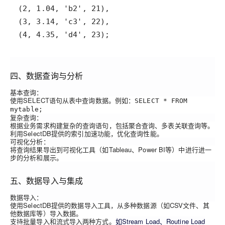
(
2
,
1.04
,
'b2'
,
21
)
,
(
3
,
3.14
,
'c3'
,
22
)
,
(
4
,
4.35
,
'd4'
,
23
)
;
四、数据查询与分析
基本查询
：
使用SELECT语句从表中查询数据。例如：
SELECT * FROM
mytable;
复杂查询
：
根据业务需求构建复杂的查询语句，包括聚合查询、多表关联查询等。
利用SelectDB提供的索引加速功能，优化查询性能。
可视化分析
：
将查询结果导出到可视化工具（如Tableau、Power BI等）中进行进一
步的分析和展示。
五、数据导入与集成
数据导入
：
使用SelectDB提供的数据导入工具，从多种数据源（如CSV文件、其
他数据库等）导入数据。
支持批量导入和流式导入两种方式。
如
S
tream Load、Routine Load