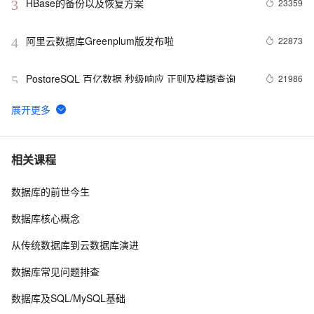
HBase的备份以及恢复方案
23359
3
阿里云数据库Greenplum版发布啦
22873
4
PostgreSQL 百亿数据 秒级响应 正则及模糊查询
21986
5
阿里云图数据库GDB揭秘
20292
6
redis4.0之RDB-AOF混合持久化
13955
7
相关课程
数据库的前世今生
车纷享：基于阿里云HBase构建车联网平台实践
13215
8
数据库核心概念
MongoDB sharding chunk 分裂与迁移详解
12408
9
从传统数据库到云数据库演进
Greenplum 数据分布黄金法则 - 论分布列与分区的
12326
10
数据库常见问题排查
选择
数据库及SQL/MySQL基础