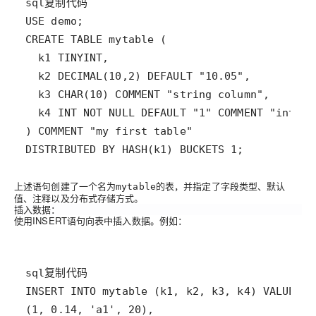
USE demo
;
CREATE
TABLE
 mytable 
(
  k1 
TINYINT
,
  k2 
DECIMAL
(
10
,
2
)
 DEFAULT 
"10.05"
,
  k3 
CHAR
(
10
)
 COMMENT 
"string column"
,
  k4 
INT
NOT
NULL
 DEFAULT 
"1"
 COMMENT 
"int co
)
 COMMENT 
"my first table"
DISTRIBUTED 
BY
 HASH
(
k1
)
 BUCKETS 
1
;
上述语句创建了一个名为
的表，并指定了字段类型、默认
mytable
值、注释以及分布式存储方式。
插入数据
：
使用INSERT语句向表中插入数据。例如：
INSERT
INTO
 mytable 
(
k1
,
 k2
,
 k3
,
 k4
)
VALUES
(
1
,
0.14
,
'a1'
,
20
)
,