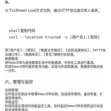
等。
以下以Stream Load方式为例，通过HTTP协议提交导入请求。
curl
--location
-trusted
-u
 [用户名]:[密码] 
-H
将
、
、
、
、
[用户名]
[密码]
[数据文件路径]
[实例连接地址]
[HTTP协
、
、
替换为实际值。
议端口号]
[数据库名]
[表名]
数据集成
：
将SelectDB与其他数据生态中的数据源、可视化工具进行集成。
利用SelectDB的联邦查询功能，实现与外部数据湖、数据库的融合统
一分析。
六、管理与监控
实例管理
：
在阿里云控制台中管理SelectDB实例，包括修改密码、备份恢复、扩
缩容等操作。
性能监控
：
利用阿里云提供的性能监控工具，实时监控SelectDB实例的运行状态
和资源使用情况。