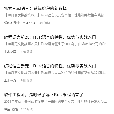
探索Rust语言：系统编程的新选择
【10月更文挑战第27天】Rust语言以其安全性、性能和并发性在系统编程领域受到广泛关注。本文介绍了Rust的核心特性，如内存安全、高性能和强大的并发模型，以及开发技巧和实用工具，展示了Rust如何改变系统编程的面貌，并展望了其在WebAssembly、区块链和嵌入式系统等领域的未来应用。
爱的不是纯牛奶-47754
549
编程语言新宠：Rust语言的特性、优势与实战入门
【10月更文挑战第26天】Rust语言诞生于2006年，由Mozilla公司的Graydon Hoare发起。作为一门系统编程语言，Rust专注于安全和高性能。通过所有权系统和生命周期管理，Rust在编译期就能消除内存泄漏等问题，适用于操作系统、嵌入式系统等高可靠性场景。
土木林森
1878
编程语言新宠：Rust语言的特性、优势与实战入门
【10月更文挑战第27天】Rust语言以其独特的特性和优势在编程领域迅速崛起。本文介绍Rust的核心特性，如所有权系统和强大的并发处理能力，以及其性能和安全性优势。通过实战示例，如“Hello, World!”和线程编程，帮助读者快速入门Rust。
土木林森
1798
软件工程师，是时候了解下Rust编程语言了
2024年年初，美国政府发布了一份网络安全报告，呼吁软件开发人员停止使用容易出现内存安全漏洞的编程语言，比如：C和C++，转而使用内存安全的编程语言。这份报告由美国网络空间总监办公室 (ONCD) 发布，旨在落实美国总统拜登的网络安全战略，目标是“保护网络空间的基石”。 内存安全指的是程序在访问内存时，能够避免出现错误和漏洞，比如：缓冲区溢出、野指针等。Java由于其运行时错误检测机制，被认为是一种内存安全的语言。然而，C和C++允许直接操作内存地址，并且缺乏边界检查，容易出现内存安全问题。
希望_睿智
477