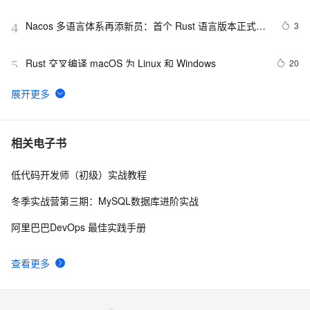
Tokio框架基础
Nacos 多语言体系再添新员：首个 Rust 语言版本正式发
3
4
布！
Rust 交叉编译 macOS 为 Linux 和 Windows
20
5
Rust UI 框架的新里程碑与免版税许可证
10
6
Rust 快速入门60分① 看完这篇就能写代码了
8
7
相关电子书
低代码开发师（初级）实战教程
是 Rust 太难了，还是主流编程本来就这么折磨人？
6
8
冬季实战营第三期：MySQL数据库进阶实战
QCon 2022·上海站 | 学习笔记3: 字节跳动在 Rust 方向的
3
9
阿里巴巴DevOps 最佳实践手册
探索和实践
Rust让科学计算速度提升200倍
9
10
查看更多