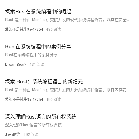
探索Rust在系统编程中的崛起
Rust 是一种由 Mozilla 研究院开发的现代系统编程语言，以其在安全性、并发性和内存管理方面的优势，逐渐成为开发者的新宠。Rust 提供内存安全保证且性能媲美 C/C++，支持跨平台开发，并具备强大的并发编程工具。本文将介绍 Rust 的核心优势、工作原理及实施方法，探讨其在系统编程中的崛起及其面临的挑战。尽管 Rust 学习曲线较陡，但其广泛的应用场景和不断壮大的社区使其成为构建高性能、安全应用的理想选择。
爱的不是纯牛奶-47754
496
Rust在系统编程中的案例分享
Rust在系统编程中的案例分享
DreamSpark
431
探索 Rust：系统编程语言的新纪元
Rust 是一种由 Mozilla 研究院开发的开源系统编程语言，以其内存安全、高性能和现代并发工具著称，已连续多年被评为 Stack Overflow 最受喜爱的编程语言。Rust 通过所有权系统和借用检查等机制确保内存安全，并具备无垃圾回收、强大类型系统及高效并发编程特性。它广泛应用于系统级应用、WebAssembly、区块链技术和游戏开发等领域。Rust 提供丰富的学习资源和开发工具，包括官方文档、书籍、Cargo 包管理器和活跃社区支持，正逐渐成为系统编程领域的新力量。
爱的不是纯牛奶-47754
490
深入理解Rust语言的所有权系统
深入理解Rust语言的所有权系统
Java时光
592