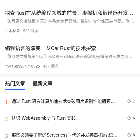
探索Rust在系统编程领域的前景：虚拟机和编译器开发的新篇章
【8月更文挑战第31天】在系统编程领域，性能与安全性至关重要。Rust作为一种新兴语言，凭借其独特的内存安全和并发特性，正逐渐成为虚拟机和编译器开发的首选。本文通过案例分析，探讨Rust在这些领域的应用，例如Facebook的Compiler VM (CVM)项目和实验性的JavaScript JIT编译器Mithril。Rust的静态类型系统和所有权模型确保了高性能和安全性，而其强大的包管理和库生态则简化了虚拟机的开发。随着Rust社区的不断成熟，预计未来将有更多基于Rust的创新项目涌现，推动系统编程的发展。对于追求高性能和安全性的开发者而言，掌握Rust将成为一个重要战略方向。
土木林森
533
编程语言的演变：从C到Rust的技术探索
【8月更文挑战第14天】从C语言到Rust语言的演变是编程语言发展历程中的一个重要篇章。这一演变不仅体现了编程语言的不断进步和发展，也为我们展示了编程语言的无限可能性和广阔前景。
1941623231718325
427
热门文章
最新文章
通过 Rust 语言计算加速技术突破图片识别性能瓶颈​​
7
1
（上）
认识 WebAssembly 与 Rust 实践
6
2
那些必须要了解的Serverless时代的并发神器-Rust语言
6
3