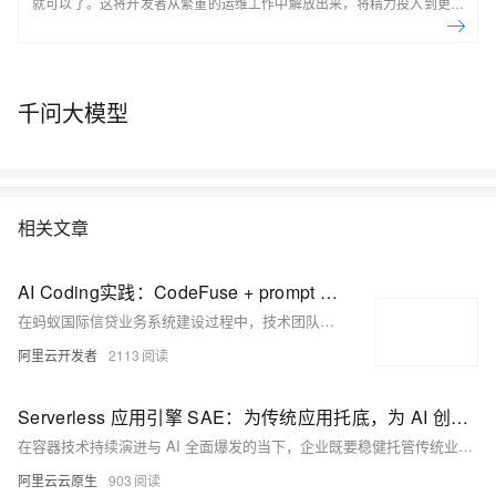
就可以了。这将开发者从繁重的运维工作中解放出来，将精力投入到更有
意义的开发任务上。
千问大模型
相关文章
AI Coding实践：CodeFuse + prompt 从系分到代码
在蚂蚁国际信贷业务系统建设过程中，技术团队始终面临双重考验：一方面需应对日益加速的需求迭代周期，满足严苛的代码质量规范与金融安全合规要求；另一方面，跨地域研发团队的协同效率与代码标准统一性，在传统开发模式下逐渐显现瓶颈。为突破效率制约、提升交付质量，我们积极探索人工智能辅助代码生成技术（AI Coding）的应用实践。本文基于蚂蚁国际信贷技术团队近期的实际项目经验，梳理AI辅助开发在金融级系统快速迭代场景中的实施要点并分享阶段性实践心得。
阿里云开发者
2113
Serverless 应用引擎 SAE：为传统应用托底，为 AI 创新加速
在容器技术持续演进与 AI 全面爆发的当下，企业既要稳健托管传统业务，又要高效落地 AI 创新，如何在复杂的基础设施与频繁的版本变化中保持敏捷、稳定与低成本，成了所有技术团队的共同挑战。阿里云 Serverless 应用引擎（SAE）正是为应对这一时代挑战而生的破局者，SAE 以“免运维、强稳定、极致降本”为核心，通过一站式的应用级托管能力，同时支撑传统应用与 AI 应用，让企业把更多精力投入到业务创新。
阿里云云原生
903