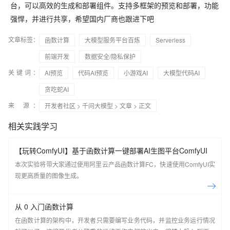
台，可以高效的生成和部署组件。支持多框架的预览和部署，功能
强悍，并进行共享，希望国内厂商也跟进下吧
文章标签：
函数计算
大模型服务平台百炼
Serverless
前端开发
数据安全/隐私保护
关键词：
AI预览
代码AI预览
小游戏AI
大模型代码AI
贪吃蛇AI
来 源：
开发者社区
>
千问大模型
>
文章
> 正文
相关实践学习
【玩转ComfyUI】基于函数计算一键部署AI生图平台ComfyUI
本次实验将带大家通过使用阿里云产品函数计算FC，快速使用ComfyUI实
现更高质量的图像生成。
从 0 入门函数计算
在函数计算的架构中，开发者只需要编写业务代码，并监控业务运行情况