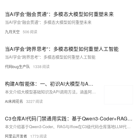
当AI学会“融会贯通”：多模态大模型如何重塑未来
当AI学会“融会贯通”：多模态大模型如何重塑未来
九月天空
506
当AI学会“跨界思考”：多模态模型如何重塑人工智能
当AI学会“跨界思考”：多模态模型如何重塑人工智能
代码bug生产队
1338
构建AI智能体：一、初识AI大模型与API调用
本文介绍大模型基础知识及API调用方法，涵盖阿里云百炼平台密钥申请、DashScope SDK使用、Python调用示例（如文本情感分析、图像文字识别），助力开发者快速上手大模型应用开发。
AI未闻花名
3227
C3仓库AI代码门禁通用实践：基于Qwen3-Coder+RAG的代码评审
本文介绍基于Qwen3-Coder、RAG与Iflow在C3级代码仓库落地LLM代码评审的实践，实现AI辅助人工评审。通过CI流水线自动触发，结合私域知识库与生产代码同仓管理，已成功拦截数十次高危缺陷，显著提升评审效率与质量，具备向各类代码门禁平台复用推广的价值。（239字）
阿里云开发者
1773