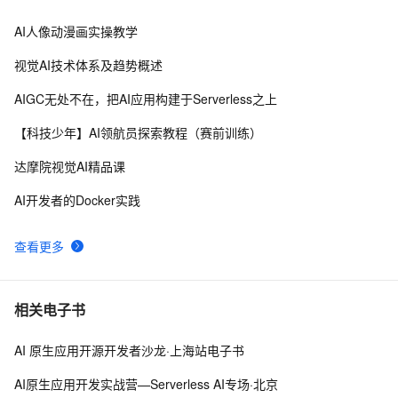
AI人像动漫画实操教学
阿里云千问大模型详细介绍：包含模型、应用场景、模
461
8
型服务和Agent开发平台，免费tokens活动
视觉AI技术体系及趋势概述
最新版 阿里云通义千问大模型 功能介绍
437
9
AIGC无处不在，把AI应用构建于Serverless之上
阿里云Qwen3.8-Max-Preview介绍：核心能力、适用
425
10
【科技少年】AI领航员探索教程（赛前训练）
场景、支持订阅计划与最新活动
达摩院视觉AI精品课
AI开发者的Docker实践
查看更多
相关电子书
AI 原生应用开源开发者沙龙·上海站电子书
AI原生应用开发实战营—Serverless AI专场·北京