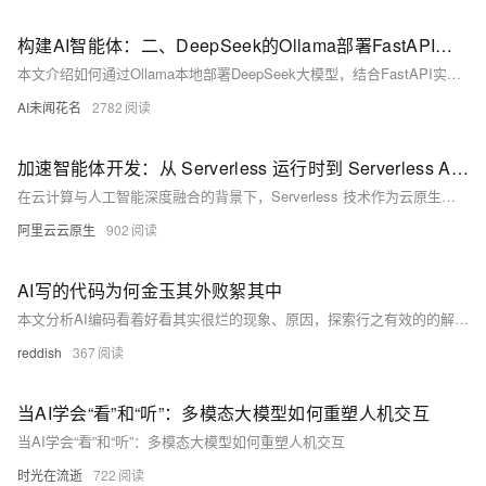
构建AI智能体：二、DeepSeek的Ollama部署FastAPI封装调用
本文介绍如何通过Ollama本地部署DeepSeek大模型，结合FastAPI实现API接口调用。涵盖Ollama安装、路径迁移、模型下载运行及REST API封装全过程，助力快速构建可扩展的AI应用服务。
AI未闻花名
2782
加速智能体开发：从 Serverless 运行时到 Serverless AI 运行时
在云计算与人工智能深度融合的背景下，Serverless 技术作为云原生架构的集大成者，正加速向 AI 原生架构演进。阿里云函数计算（FC）率先提出并实践“Serverless AI 运行时”概念，通过技术创新与生态联动，为智能体（Agent）开发提供高效、安全、低成本的基础设施支持。本文从技术演进路径、核心能力及未来展望三方面解析 Serverless AI 的突破性价值。
阿里云云原生
902
AI写的代码为何金玉其外败絮其中
本文分析AI编码看着好看其实很烂的现象、原因，探索行之有效的的解决方案。并从理论上延伸到如何更好的与AI协作的方式上。
reddish
367
当AI学会“看”和“听”：多模态大模型如何重塑人机交互
当AI学会“看”和“听”：多模态大模型如何重塑人机交互
时光在流逝
722