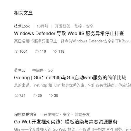
相关文章
技术Look
|
10月前
|
开发框架
监控
安全
Windows Defender 导致 Web IIS 服务异常停止排查
1004
116
118
蓝易云
|
中间件
Go
Golang | Gin：net/http与Gin启动web服务的简单比较
总的来说，`net/http`和 `Gin`都是优秀的库，它们各有优缺
724
35
35
程序员爱钓鱼
|
开发框架
安全
前端开发
Go Web开发框架实践：模板渲染与静态资源服务