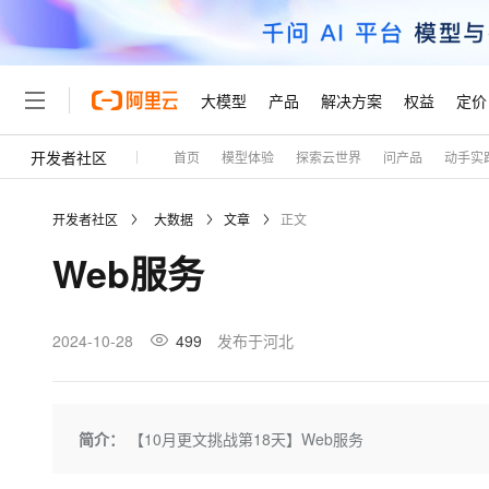
大模型
产品
解决方案
权益
定价
开发者社区
首页
模型体验
探索云世界
问产品
动手实
大模型
产品
解决方案
权益
定价
云市场
伙伴
服务
了解阿里云
精选产品
精选解决方案
普惠上云
产品定价
精选商城
成为销售伙伴
售前咨询
为什么选择阿里云
千问AI平台
开发者社区
大数据
文章
正文
了解云产品的定价详情
大模型服务平台百炼
千问办公，解锁你的工作
普惠上云 官方力荐
分销伙伴
在线服务
网站建设
什么是云计算
大
Web服务
大模型服务与应用平台
企业级Agent产品，直接
云服务器38元/年起，超
咨询伙伴
多端小程序
技术领先
云上成本管理
售后服务
轻量应用服务器
Agency Agents：拥
官方推荐返现计划
大模型
精选产品
精选解决方案
Salesforce 国际版订阅
稳定可靠
管理和优化成本
推荐新用户得奖励，单订单
销售伙伴合作计划
2024-10-28
499
发布于河北
自助服务
友盟天域
安全合规
人工智能与机器学习
AI
文本生成
云数据库 RDS
HappyHorse 打造一
云工开物
无影生态合作计划
在线服务
观测云
分析师报告
高校专属算力普惠，学生认
计算
互联网应用开发
Qwen3.8-Max
HOT
Salesforce On Alibaba C
工单服务
Tuya 物联网平台阿里云
研究报告与白皮书
人工智能平台 PAI
快速拥有专属 OpenClaw
简介：
【10月更文挑战第18天】Web服务
大模
Consulting Partner 合
大数据
容器
智能体时代全能旗舰模型
免费试用
短信专区
一站式AI开发、训练和推
蓝凌 OA
AI 大模型销售与服务生
现代化应用