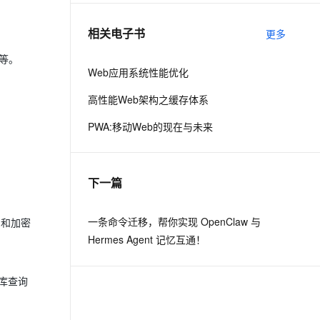
相关电子书
更多
息提取
与 AI 智能体进行实时音视频通话
从文本、图片、视频中提取结构化的属性信息
构建支持视频理解的 AI 音视频实时通话应用
等。
Web应用系统性能优化
t.diy 一步搞定创意建站
构建大模型应用的安全防护体系
高性能Web架构之缓存体系
通过自然语言交互简化开发流程,全栈开发支持
通过阿里云安全产品对 AI 应用进行安全防护
。
PWA:移动Web的现在与未来
下一篇
一条命令迁移，帮你实现 OpenClaw 与
名和加密
Hermes Agent 记忆互通！
库查询