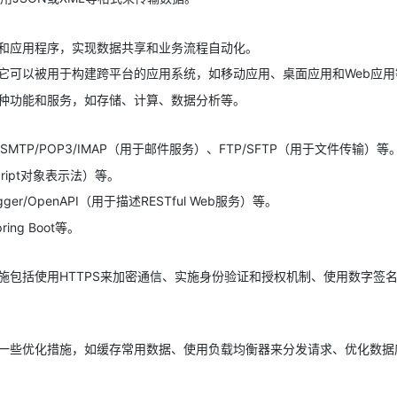
统和应用程序，实现数据共享和业务流程自动化。
AI 应用
10分钟微调：让0.6B模型媲美235B模
多模态数据信
型
依托云原生高可用架构,实现Dify私有化部署
，它可以被用于构建跨平台的应用系统，如移动应用、桌面应用和Web应用
用1%尺寸在特定领域达到大模型90%以上效果
各种功能和服务，如存储、计算、数据分析等。
一个 AI 助手
超强辅助，Bol
即刻拥有 DeepSeek-R1 满血版
在企业官网、通讯软件中为客户提供 AI 客服
多种方案随心选，轻松解锁专属 DeepSeek
务）、SMTP/POP3/IMAP（用于邮件服务）、FTP/SFTP（用于文件传输）等
ript对象表示法）等。
er/OpenAPI（用于描述RESTful Web服务）等。
pring Boot等。
施包括使用HTTPS来加密通信、实施身份验证和授权机制、使用数字签
取一些优化措施，如缓存常用数据、使用负载均衡器来分发请求、优化数据