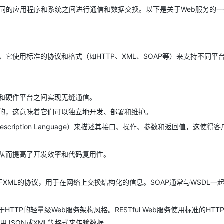
Deepseek-v4-pro
HappyHors
同享
万小智 AI 建站低至 15元/月
Qoder CN
AI 短剧/漫剧
云原生数据库 
快递物流查询
WordPress
它允许不同的应用程序和系统之间进行通信和数据交换。以下是关于Web服务的
成为服务伙
高校合作
点，立即开启云上创新
覆盖公网/内网、递归/权威、移动APP等全场景解析服务
送.CN域名，送备案服务码
基于千问大模型等，支持代码智能生成、研发智能问答
AI助力短剧
态智能体模型
旗舰 MoE 大模型，百万上下文与顶尖推理能力
图生视频，流
Ubuntu
服务生态伙伴
云工开物
企业应用
Works
Night Plan 支持 Qwen 3.8-Max
云原生大数据计算服务 MaxCompute
AI 办公
容器服务 Kub
NEW
GLM-5.2
Wan2.7-T
Red Hat
30+ 款产品免费体验
Data Agent 驱动的一站式 Data+AI 开发治理平台
夜间 5 折，Qwen/Meoo/TokenPlan 客户专享
面向分析的企业级SaaS模式云数据仓库
AI智能应用
提供一站式管
科研合作
它使用标准的协议和格式（如HTTP、XML、SOAP等）来支持不同平
视觉 Coding、空间感知、多模态思考等全面升级
1M上下文，专为长程任务能力而生
ERP
堂（旗舰版）
SUSE
智能客服
CRM
防护产品
2个月
自动承接线索
建站小程序
OA 办公系统
AI 应用构建
大模型原生
言和硬件平台之间实现无缝通信。
力提升
合的，这意味着它们可以独立地开发、部署和维护。
财税管理
模板建站
Qoder
大模型服务平台百炼-应用模版
HOT
NEW
s Description Language）来描述其接口、操作、参数和返回值，这使得
面向真实软件
个人版上线、团队版降价；千问3.8-Max首发发尝鲜
丰富多元化的应用模版和解决方案
400电话
定制建站
万有无界
大模型服务平台百炼-智能体
方案
广告营销
模板小程序
，从而提高了开发效率和代码复用性。
的模型效果
灵活可视化地构建企业级 Agent
定制小程序
秒悟
人工智能平台 PAI
于XML的协议，用于在网络上交换结构化的信息。SOAP通常与WSDL一
APP 开发
云端极速 AI 
新一代 AI 视频生成模型，深度适配广告营销等场景
AI Native 的算法工程平台，一站式完成建模、训练、推理服务部署
建站系统
HTTP的轻量级Web服务架构风格。RESTful Web服务使用标准的HTT
使用JSON或XML等格式来传输数据。