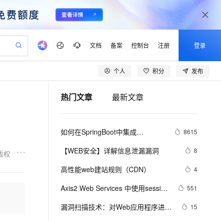
文档
备案
控制台
注册
登录
个人
积分
发布
验
作计划
器
AI 活动
专业服务
服务伙伴合作计划
开发者社区
加入我们
产品动态
服务平台百炼
阿里云 OPC 创新助力计划
热门文章
最新文章
一站式生成采购清单，支持单品或批量购买
io：打造专属 AI 语音助手
S产品伙伴计划（繁花）
峰会
CS
造的大模型服务与应用开发平台
一句话生成原生可编辑精美 PPT 文稿
AI 生产力先锋
Al MaaS 服务伙伴赋能合作
域名
博文
Careers
至高可申请百万元
Qwen3.8-Max 模型上线
开启高性价比 AI 编程新体验
弹性可伸缩的云计算服务
Qwen-Audio-3.0-Realtime 端到端实时语音角色扮演
输入一句话想法, 轻松生成专业的 PPT
先锋实践拓展 AI 生产力的边界
Token 补贴，五大权
计划
海大会
伙伴信用分合作计划
商标
问答
社会招聘
如何在SpringBoot中集成
8615
益加速 OPC 成功
eek-V4-Pro
SS
一键部署幻兽帕鲁游戏服务器
飞天发布时刻
HOT
Open Search 向量检索版支
划
备案
电子书
校园招聘
JWT(JSON Web Token)鉴权
pSeek-V4-Pro
视频创作，一键激活电商全链路生产力
稳定、安全、高性价比、高性能的云存储服务
一键购买专属联机服务器，轻松开启游戏
所见，即是所愿
持视频检索 Pipeline 功能
更多支持
【WEB安全】详解信息泄漏漏洞
8
版权
划
公司注册
镜像站
视频生成
语音识别与合成
专属 QwenPaw
漫剧工坊：一站式动画创作平台
AI 实训营
HOT
应用身份服务 (IDaaS)
高性能web建站规则（CDN）
4
合作伙伴培训与认证
划
上云迁移
站生成，高效打造优质广告素材
全接入的云上超级电脑
从聊天伙伴进化为能主动干活的本地数字员工
快速生产连贯的高质量长漫剧
从基础到进阶，Agent 创客手把手教你
OpenClaw 管理能力上线
lScope
我要反馈
e-1.1-T2V
Qwen3-TTS-Flash
Axis2 Web Services 中使用session
551
查询合作伙伴
n Alibaba Cloud ISV 合作
代维服务
建企业门户网站
10 分钟搭建微信、支付宝小程序
MaxCompute MaxFrame 提
的配置及使用方法
畅细腻的高质量视频
离线语音合成大模型，多语言方言自适应，低延迟高稳定
创新加速
漏洞扫描技术：对Web应用程序进行
ope
登录合作伙伴管理后台
15
我要建议
站，无忧落地极速上线
以可视化方式快速构建移动和 PC 门户网站
国内短信简单易用，安全可靠，秒级触达，全球覆盖200+国家和地区。
高效部署网站，快速应用到小程序
供自动弹性内存功能
漏洞扫描