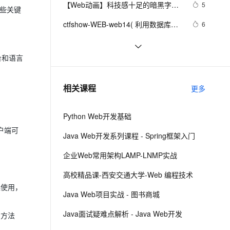
安全
【Web动画】科技感十足的暗黑字符
我要投诉
e-1.1-I2V
Cosyvoice-V3-Flash
5
PolarDB
上云场景组合购
Milvus 弹性伸缩功能新增节
一些关键
伴
雨动画 
漫剧创作，剧本、分镜、视频高效生成
100%兼容MySQL、PostgreSQL，兼容Oracle，支持集中和分布式
覆盖90%+业务场景，专享组合折扣价
点支持范围
畅自然，细节丰富
高表现力语音合成大模型，语音克隆听感自然
VPN
ctfshow-WEB-web14( 利用数据库读
6
写功能读取网站敏感文件)
ernetes 版 ACK
云聚AI 严选权益
AI 原生数据库服务发布
SSL 证书
Python：使用PyJWT实现JSON Web 
3
2V
Fun-ASR
，一键激活高效办公新体验
理容器应用的 K8s 服务
精选AI产品，从模型到应用全链提效
Agent 数据网关
Tokens加密解密
台和语言
文戏情感细腻自然，动作戏激烈拳拳到肉，实现更强表演能力
支持中英文自由切换，具备更强的噪声鲁棒性
堡垒机
而桌面app向来是web前端开发开发人
2
AI 用量加速计划
云原生数据库 PolarDB
员下意识的避开方
防火墙
、识别商机，让客服更高效、服务更出色。
RDIFramework.NET开发实例━表约
新老同享，达量后返
Agentic Database 发布
6
相关课程
更多
束条件权限的使用-Web
主机安全
应用
Python Web开发基础
千问办公
NEW
AI 应用及服务市场
客户端可
的智能体编程平台
一站式AI生产力平台
Java Web开发系列课程 - Spring框架入门
AI 应用
伶鹊
企业Web常用架构LAMP-LNMP实战
企业级人与Agent协作平台，接入和调度多个数字员工
智能客服平台，对话机器人、对话分析、智能外呼
大模型
高校精品课-西安交通大学-Web 编程技术
大模型服务平台百炼 - 全妙
自然语言处理
起使用，
Java Web项目实战 - 图书商城
应用创作平台
多模态内容创作工具，已接入 DeepSeek
数据标注
Java面试疑难点解析 - Java Web开发
P方法
机器学习