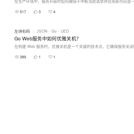
517
3
4
左诗右码
|
JSON
Go
UED
Go Web服务中如何优雅关机？
389
1
1