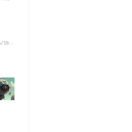
Gin 是一个高效、轻量级的 Go 语言 Web 框架，支持中间件机制，非常适合开发 RESTful API。本文从安装到进阶技巧全面解析 Gin 的使用：快速入门示例（Hello Gin）、定义 RESTful 用户服务（增删改查接口实现），以及推荐实践如参数校验、中间件和路由分组等。通过对比标准库 `net/http`，Gin 提供更简洁灵活的开发体验。此外，还推荐了 GORM、Viper、Zap 等配合使用的工具库，助力高效开发。