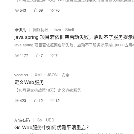
543
69
70
卓伊凡
|
网络协议
Java
Shell
1177
7
7
vohelon
|
XML
JSON
安全
定义Web服务
【10月更文挑战第18天】定义Web服务
423
12
12
左诗右码
|
Go
UED
Go Web服务中如何优雅平滑重启？