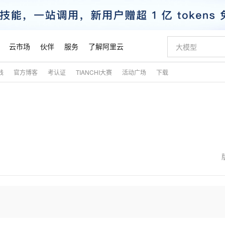
云市场
伙伴
服务
了解阿里云
践
官方博客
考认证
TIANCHI大赛
活动广场
下载
AI 特惠
数据与 API
成为产品伙伴
企业增值服务
最佳实践
价格计算器
AI 场景体
基础软件
产品伙伴合
阿里云认证
市场活动
配置报价
大模型
自助选配和估算价格
新方式
睿译宝，AI翻译排版一步到位
智启 AI 普惠权益
产品生态集成认证中心
企业支持计划
云上春晚
域名与网站
千问官方 MaaS 平台，为开发者和 Agent 而生，新用户赠送 1 亿 + tokens 额度
Qwen Aud
AI Coding
阿里云Maa
2026 阿里云
云服务器 E
为企业打
数据集
Windows
大模型认证
模型
NEW
NEW
交付可用成果
值低价云产品抢先购
上传文档即自动完成翻译和格式还原
至高享 1亿+免费 tokens，加速 Al 应用落地
提供智能易用的域名与建站服务
智能编程，一键
安全可靠、
产品生态伙伴
专家技术服务
云上奥运之旅
弹性计算合作
阿里云中企出
手机三要素
宝塔 Linux
全部认证
价格优势
有专属领域专家
GLM-5.2：长任务时代开源旗舰模型
阿里云 OPC 创新助力计划
千问大模型
即刻拥有 DeepS
AI 电商营销
对象存储 O
大模型
产品生态伙伴工作台
企业增值服务台
云栖战略参考
云存储合作计
云栖大会
身份实名认证
CentOS
训练营
推动算力普惠，释放技术红利
最高返9万
多领域专家智能体,一键组建 AI 虚拟交付团队
快速构建应用程序和网站，即刻迈出上云第一步
至高百万元 Token 补贴，加速一人公司成长
多元化、高性能、安全可靠的大模型服务
真正可用的 1M 上下文,一次完成代码全链路开发
轻松解锁专属 Dee
从图文生成到
云上的中国
数据库合作计
活动全景
短信
Docker
图片和
站式影视创作平台
Hermes Agent，打造自进化智能体
Token Plan 模型订阅计划
数字证书管理服务（原SSL证书）
5 分钟轻松部署
AI 广告创作
无影云电脑
企业成长
NEW
信息公告
看见新力量
云网络合作计
OCR 文字识别
JAVA
证享300元代金券
可视化编排打通从文字构思到成片全链路闭环
全托管，含MySQL、PostgreSQL、SQL Server、MariaDB多引擎
自主进化，持久记忆，越用越聪明
Qwen3.8-Max 首发尝鲜，限时加量 10 倍，夜间低至2折
实现全站HTTPS，呈现可信的WEB访问
图文、视频一
随时随地安
魔搭 Mode
Kimi-K3
HappyHors
NEW
loud
服务实践
官网公告
金融模力时刻
Salesforce O
版
发票查验
全能环境
Claude Code + GStack 打造工程团队
千问办公，限时限量积分加倍
Qoder
低代码高效构
AI 建站
短信服务
型
NEW
作计划
Kimi 最新旗舰模型，长程编程与推理利器
让文字生成流
计划
创新中心
魔搭 ModelSc
健康状态
理服务
让AI从“聊天伙伴”进化为能干活的“数字员工”
安装技能 GStack，拥有专属 AI 工程团队
你的AI工作搭子，覆盖日常办公高频场景
面向真实软件的智能体编程平台
0 代码专业建
客户案例
天气预报查询
操作系统
态合作计划