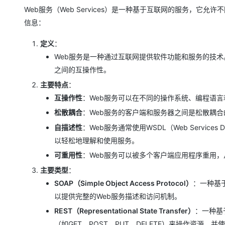
存储
天池大赛
Qwen3.7-Plus
云解析DNS
解决方案免费试用 新老
电子合同
Web服务（Web Services）是一种基于互联网的服务，
最高领取价值200元试用
能看、能想、能动手的多模
安全
网络与CDN
信息：
AI 算法大赛
畅捷通
大数据开发治理平台 Data
AI 产品 免费试用
网络
安全
云开发大赛
Qwen3-VL-Plus
定义
：
Tableau 订阅
1亿+ 大模型 tokens 和 
Web服务是一种通过互联网提供软件功能和服务的技术。
可观测
入门学习赛
中间件
AI空中课堂在线直播课
云防火墙
140+云产品 免费试用
之间的互操作性。
上云与迁云
云原生的云上边界网络安全
产品新客免费试用，最长1
数据库
主要特点
：
生态解决方案
大模型服务
互操作性
：Web服务可以在不同的操作系统、编程语
企业出海
大模型ACA认证体验
大数据计算
助力企业全员 AI 认知与能
松散耦合
：Web服务的客户端和服务器之间是松散耦
行业生态解决方案
千问AI平台-Token Plan
政企业务
媒体服务
自描述性
：Web服务通常使用WSDL（Web Service
开发者生态解决方案
以轻松地理解和使用服务。
企业服务与云通信
千问AI平台-模型体验
AI 开发和 AI 应用解决
可重用性
：Web服务可以被多个客户端应用程序重用
在线体验全尺寸、多种模态
域名与网站
主要类型
：
Happy 系列大模型
SOAP（Simple Object Access Protocol）
：一种基
终端用户计算
以提供完整的Web服务描述和访问机制。
Serverless
REST（Representational State Transfer）
：一种基于
开发工具
（如GET、POST、PUT、DELETE）来操作资源，并