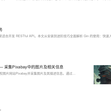
务
—— 采集Pixabay中的图片及相关信息
本文介绍了如何使用FastAPI和Selenium搭建RESTful接口，访问免版权图片网站Pixabay并采集图片及其描述信息。通过配置代理IP、User-Agent和Cookie，提高爬虫的稳定性和防封禁能力。环境依赖包括FastAPI、Uvicorn和Selenium等库。代码示例展示了完整的实现过程，涵盖代理设置、浏览器模拟及数据提取，并提供了详细的中文注释。适用于需要高效、稳定的Web数据抓取服务的开发者。
式