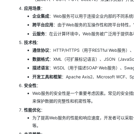
大模型解决方案
应用场景
：
迁移与运维管理
企业集成
：Web服务可以用于连接企业内部的不同系
快速部署 Dify，高效搭建 
专有云
跨平台应用
：由于Web服务的互操作性和跨平台特性
云服务
：在云计算环境中，Web服务被广泛用于提供
10 分钟在聊天系统中增加
技术栈
：
通信协议
：HTTP/HTTPS（用于RESTful Web服
数据格式
：XML（可扩展标记语言）、JSON（JavaSc
描述语言
：WSDL（用于描述SOAP Web服务）、Swagg
开发工具和框架
：Apache Axis2、Microsoft WCF、S
安全性
：
Web服务的安全性是一个重要考虑因素。常见的安全措
来保护数据的完整性和机密性等。
性能优化
：
为了提高Web服务的性能和响应速度，开发者可以采
等。