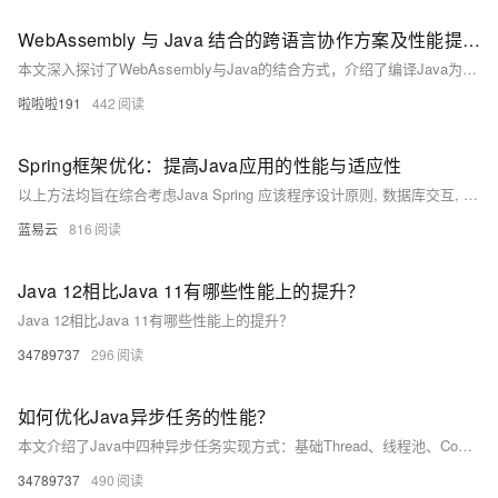
WebAssembly 与 Java 结合的跨语言协作方案及性能提升策略研究
本文深入探讨了WebAssembly与Java的结合方式，介绍了编译Java为Wasm模块、在Java中运行Wasm、云原生集成等技术方案，并通过金融分析系统的应用实例展示了其高性能、低延迟、跨平台等优势。结合TeaVM、JWebAssembly、GraalVM、Wasmer Java等工具，帮助开发者提升应用性能与开发效率，适用于Web前端、服务器端及边缘计算等场景。
啦啦啦191
442
Spring框架优化：提高Java应用的性能与适应性
以上方法均旨在综合考虑Java Spring 应该程序设计原则, 数据库交互, 编码实践和系统架构布局等多角度因素, 旨在达到高效稳定运转目标同时也易于未来扩展.
蓝易云
816
Java 12相比Java 11有哪些性能上的提升？
Java 12相比Java 11有哪些性能上的提升？
34789737
296
如何优化Java异步任务的性能？
本文介绍了Java中四种异步任务实现方式：基础Thread、线程池、CompletableFuture及虚拟线程。涵盖多场景代码示例，展示从简单异步到复杂流程编排的演进，适用于不同版本与业务需求，助你掌握高效并发编程实践。（239字）
34789737
490