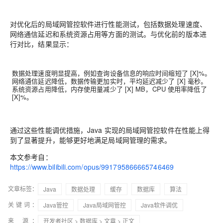
对优化后的局域网管控软件进行性能测试，包括数据处理速度、
网络通信延迟和系统资源占用等方面的测试。与优化前的版本进
行对比，结果显示：
数据处理速度明显提高，例如查询设备信息的响应时间缩短了 [X]%。
网络通信延迟降低，数据传输更加实时，平均延迟减少了 [X] 毫秒。
系统资源占用降低，内存使用量减少了 [X] MB，CPU 使用率降低了
[X]%。
通过这些性能调优措施，Java 实现的局域网管控软件在性能上得
到了显著提升，能够更好地满足局域网管理的需求。
本文参考自：
https://www.bilibili.com/opus/991795866665746469
文章标签：
Java
数据处理
缓存
数据库
算法
关键词：
Java管控
Java局域网管控
Java软件调优
来 源：
开发者社区
>
数据库
>
文章
> 正文