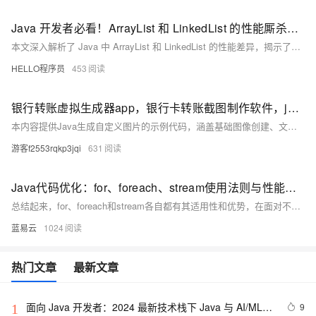
Java 开发者必看！ArrayList 和 LinkedList 的性能厮杀：选错一次，代码慢成蜗牛
本文深入解析了 Java 中 ArrayList 和 LinkedList 的性能差异，揭示了它们在不同操作下的表现。通过对比随机访问、插入、删除等操作的效率，指出 ArrayList 在多数场景下更高效，而 LinkedList 仅在特定情况下表现优异。文章强调选择合适容器对程序性能的重要性，并提供了实用的选择法则。
HELLO程序员
453
银行转账虚拟生成器app，银行卡转账截图制作软件，java实现截图生成工具【仅供装逼娱乐用途】
本内容提供Java生成自定义图片的示例代码，涵盖基础图像创建、文本添加及保存功能，适合学习2D图形编程。包括教学示例图片生成、文本图层处理和数字水印技术实现方案。
游客f2553rqkp3jqi
631
Java代码优化：for、foreach、stream使用法则与性能比较
总结起来，for、foreach和stream各自都有其适用性和优势，在面对不同的情况时，有意识的选择更合适的工具，能帮助我们更好的解决问题。记住，没有哪个方法在所有情况下都是最优的，关键在于理解它们各自的特性和适用场景。
蓝易云
1024
热门文章
最新文章
面向 Java 开发者：2024 最新技术栈下 Java 与 AI/ML 
9
1