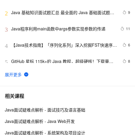
融合的实操详尽指南
Java 基础知识面试题汇总 最全面的 Java 基础面试题整
9
2
理
Java程序利用main函数中args参数实现参数的传递
11
3
【Java技术指南】「序列化系列」深入挖掘FST快速序列
6
4
化压缩内存的利器的特性和原理 
GitHub 星标 115k+的 Java 教程，超级硬核！下载量突
8
5
破 1 万次！
营销活动送红包接入说明（Java版）
117
6
2. Java中的垃圾收集 - GC参考手册
4
7
相关课程
Java面试疑难点解析 - 面试技巧及语言基础
poj-1503-java大数相加
621
8
Java面试疑难点解析 - Java Web开发
Java 注解 阐释 hibernate ORM
596
9
Java面试疑难点解析 - 系统架构及项目设计