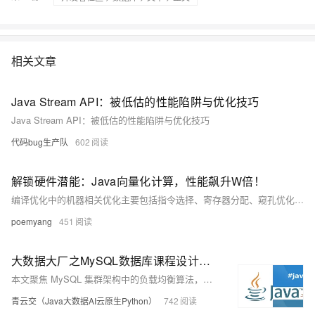
相关文章
Java Stream API：被低估的性能陷阱与优化技巧
Java Stream API：被低估的性能陷阱与优化技巧
代码bug生产队
602
解锁硬件潜能：Java向量化计算，性能飙升W倍！
编译优化中的机器相关优化主要包括指令选择、寄存器分配、窥孔优化等，发生在编译后端，需考虑目标平台的指令集、寄存器、SIMD支持等硬件特性。向量化计算利用SIMD技术，实现数据级并行，大幅提升性能，尤其适用于图像处理、机器学习等领域。Java通过自动向量化和显式向量API（JDK 22标准）支持该技术。
poemyang
451
大数据大厂之MySQL数据库课程设计：揭秘MySQL集群架构负载均衡核心算法：从理论到Java代码实战，让你的数据库性能飙升！
本文聚焦 MySQL 集群架构中的负载均衡算法，阐述其重要性。详细介绍轮询、加权轮询、最少连接、加权最少连接、随机、源地址哈希等常用算法，分析各自优缺点及适用场景。并提供 Java 语言代码实现示例，助力直观理解。文章结构清晰，语言通俗易懂，对理解和应用负载均衡算法具有实用价值和参考价值。
青云交（Java大数据AI云原生Python）
742