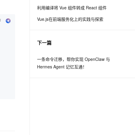
利用编译将 Vue 组件转成 React 组件
息提取
与 AI 智能体进行实时音视频通话
Vue.js在前端服务化上的实践与探索
从文本、图片、视频中提取结构化的属性信息
构建支持视频理解的 AI 音视频实时通话应用
t.diy 一步搞定创意建站
构建大模型应用的安全防护体系
通过自然语言交互简化开发流程,全栈开发支持
通过阿里云安全产品对 AI 应用进行安全防护
下一篇
一条命令迁移，帮你实现 OpenClaw 与
Hermes Agent 记忆互通！