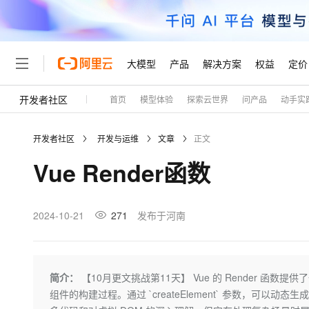
大模型
产品
解决方案
权益
定价
开发者社区
首页
模型体验
探索云世界
问产品
动手实
大模型
产品
解决方案
权益
定价
云市场
伙伴
服务
了解阿里云
精选产品
精选解决方案
普惠上云
产品定价
精选商城
成为销售伙伴
售前咨询
为什么选择阿里云
千问AI平台
开发者社区
开发与运维
文章
正文
了解云产品的定价详情
大模型服务平台百炼
千问办公，解锁你的工作
普惠上云 官方力荐
分销伙伴
在线服务
网站建设
什么是云计算
大
Vue Render函数
大模型服务与应用平台
企业级Agent产品，直接
云服务器38元/年起，超
咨询伙伴
多端小程序
技术领先
云上成本管理
售后服务
轻量应用服务器
Agency Agents：拥
官方推荐返现计划
大模型
精选产品
精选解决方案
Salesforce 国际版订阅
稳定可靠
管理和优化成本
推荐新用户得奖励，单订单
销售伙伴合作计划
2024-10-21
271
发布于河南
自助服务
友盟天域
安全合规
人工智能与机器学习
AI
文本生成
云数据库 RDS
HappyHorse 打造一
云工开物
无影生态合作计划
在线服务
观测云
分析师报告
高校专属算力普惠，学生认
计算
互联网应用开发
Qwen3.8-Max
HOT
Salesforce On Alibaba C
工单服务
Tuya 物联网平台阿里云
研究报告与白皮书
人工智能平台 PAI
快速拥有专属 OpenClaw
简介：
【10月更文挑战第11天】 Vue 的 Render 
大模
Consulting Partner 合
大数据
容器
智能体时代全能旗舰模型
免费试用
短信专区
一站式AI开发、训练和推
组件的构建过程。通过 `createElement` 参数，可以
蓝凌 OA
AI 大模型销售与服务生
现代化应用