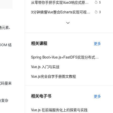
安全
从零带你手把手实现Vue3响应式原理-
我要投诉
e-1.1-I2V
Cosyvoice-V3-Flash
5
PolarDB
上云场景组合购
Milvus 弹性伸缩功能新增节
伴
下（Map和Set的处理）
漫剧创作，剧本、分镜、视频高效生成
100%兼容MySQL、PostgreSQL，兼容Oracle，支持集中和分布式
覆盖90%+业务场景，专享组合折扣价
点支持范围
畅自然，细节丰富
高表现力语音合成大模型，语音克隆听感自然
VPN
3分钟搞懂Vue整合Echarts实现可视化
3
界面
ernetes 版 ACK
云聚AI 严选权益
AI 原生数据库服务发布
SSL 证书
vue3源码解析 --- 组件渲染：vnode 
1
2V
Fun-ASR
，一键激活高效办公新体验
理容器应用的 K8s 服务
精选AI产品，从模型到应用全链提效
Agent 数据网关
到真实 DOM 是如何转变的
通元素、
文戏情感细腻自然，动作戏激烈拳拳到肉，实现更强表演能力
支持中英文自由切换，具备更强的噪声鲁棒性
堡垒机
手拉手带你用 Vue3 + VantUI 写一个
9
AI 用量加速计划
云原生数据库 PolarDB
移动端脚手架 系列二 （页面布局与兼
防火墙
、识别商机，让客服更高效、服务更出色。
Vue 结合html2canvas和jsPDF实现
新老同享，达量后返
Agentic Database 发布
1
相关课程
容）
更多
OM 结
html页面转pdf 
主机安全
应用
Spring Boot+Vue.js+FastDFS实现分布式图片服务器
千问办公
NEW
AI 应用及服务市场
的智能体编程平台
一站式AI生产力平台
Vue.js 入门与实战
AI 应用
伶鹊
Vue.js完全自学手册图文教程
企业级人与Agent协作平台，接入和调度多个数字员工
智能客服平台，对话机器人、对话分析、智能外呼
大模型
代码量来
大模型服务平台百炼 - 全妙
自然语言处理
相关电子书
更多
应用创作平台
多模态内容创作工具，已接入 DeepSeek
数据标注
些复杂
机器学习
Vue.js 在前端服务化上的探索与实践