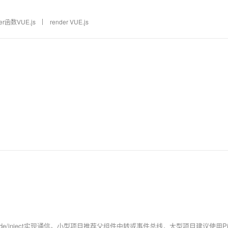
der函数VUE.js
render VUE.js