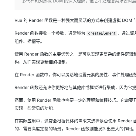
存储
天池大赛
多代码和对虚拟 DOM 的深入理解，但它在处理复杂场景时
Qwen3.7-Plus
云解析DNS
解决方案免费试用 新老
电子合同
最高领取价值200元试用
能看、能想、能动手的多模
安全
网络与CDN
AI 算法大赛
畅捷通
Vue 的 Render 函数是一种强大而灵活的方式来创建虚拟 D
大数据开发治理平台 Data
AI 产品 免费试用
网络
安全
云开发大赛
Qwen3-VL-Plus
Tableau 订阅
1亿+ 大模型 tokens 和 
Render 函数接收一个参数，通常称为
，通过调
createElement
可观测
入门学习赛
中间件
AI空中课堂在线直播课
组件、插槽等。
云防火墙
140+云产品 免费试用
上云与迁云
云原生的云上边界网络安全
产品新客免费试用，最长1
数据库
使用 Render 函数的主要优势之一是可以实现更复杂的组件逻
生态解决方案
大模型服务
企业出海
大模型ACA认证体验
构，从而实现更精细的控制。
大数据计算
助力企业全员 AI 认知与能
行业生态解决方案
千问AI平台-Token Plan
政企业务
媒体服务
在 Render 函数中，你可以灵活地设置元素的属性、事件处
开发者生态解决方案
企业服务与云通信
Render 函数还允许你更好地与其他库或框架进行集成，因为它
千问AI平台-模型体验
AI 开发和 AI 应用解决
在线体验全尺寸、多种模态
域名与网站
然而，使用 Render 函数也需要一定的理解和编程技巧。它需
实现一些常见的功能。
Happy 系列大模型
终端用户计算
在实际应用中，通常会根据具体的需求来选择是否使用 Rende
Serverless
的、需要高度定制的场景，Render 函数则能发挥出更大的作用
开发工具