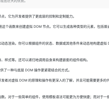
展现出巨大的优势。
Deepseek-v4-pro
HappyHors
同享
万小智 AI 建站低至 15元/月
Qoder CN
AI 短剧/漫剧
云原生数据库 
快递物流查询
WordPress
成为服务伙
高校合作
点，立即开启云上创新
覆盖公网/内网、递归/权威、移动APP等全场景解析服务
送.CN域名，送备案服务码
基于千问大模型等，支持代码智能生成、研发智能问答
AI助力短剧
态智能体模型
旗舰 MoE 大模型，百万上下文与顶尖推理能力
图生视频，流
Ubuntu
服务生态伙伴
OM 节点，它为开发者提供了更底层的控制和定制能力。
云工开物
企业应用
Works
Night Plan 支持 Qwen 3.8-Max
云原生大数据计算服务 MaxCompute
AI 办公
容器服务 Kub
NEW
GLM-5.2
Wan2.7-T
Red Hat
30+ 款产品免费体验
Data Agent 驱动的一站式 Data+AI 开发治理平台
夜间 5 折，Qwen/Meoo/TokenPlan 客户专享
面向分析的企业级SaaS模式云数据仓库
AI智能应用
提供一站式管
科研合作
用这个函数来创建虚拟 DOM 节点。它可以生成各种类型的元素，包括普
视觉 Coding、空间感知、多模态思考等全面升级
1M上下文，专为长程任务能力而生
ERP
堂（旗舰版）
SUSE
智能客服
CRM
防护产品
2个月
自动承接线索
辑和动态渲染。你可以根据组件的状态、数据或其他条件来动态地构建虚拟 D
建站小程序
OA 办公系统
AI 应用构建
大模型原生
力提升
财税管理
模板建站
Qoder
大模型服务平台百炼-应用模版
HOT
NEW
理函数、样式等。还可以递归地调用自身来构建嵌套的组件结构。
面向真实软件
个人版上线、团队版降价；千问3.8-Max首发发尝鲜
丰富多元化的应用模版和解决方案
400电话
定制建站
提供了一种与底层 DOM 操作更紧密结合的方式。
万有无界
大模型服务平台百炼-智能体
方案
广告营销
模板小程序
的模型效果
灵活可视化地构建企业级 Agent
要开发者对虚拟 DOM 的原理和操作有更深入的了解，并且可能需要更多的
定制小程序
秒悟
人工智能平台 PAI
APP 开发
云端极速 AI 
新一代 AI 视频生成模型，深度适配广告营销等场景
AI Native 的算法工程平台，一站式完成建模、训练、推理服务部署
r 函数。对于一些简单的组件，使用模板语法可能更为方便快捷；而对于一
建站系统
。