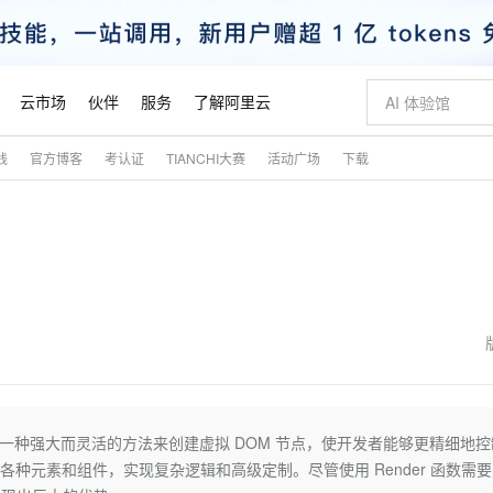
云市场
伙伴
服务
了解阿里云
践
官方博客
考认证
TIANCHI大赛
活动广场
下载
AI 特惠
数据与 API
成为产品伙伴
企业增值服务
最佳实践
价格计算器
AI 场景体
基础软件
产品伙伴合
阿里云认证
市场活动
配置报价
大模型
自助选配和估算价格
新方式
睿译宝，AI翻译排版一步到位
智启 AI 普惠权益
产品生态集成认证中心
企业支持计划
云上春晚
域名与网站
千问官方 MaaS 平台，为开发者和 Agent 而生，新用户赠送 1 亿 + tokens 额度
AI Coding
阿里云Maa
2026 阿里云
云服务器 E
为企业打
数据集
Windows
大模型认证
模型
NEW
交付可用成果
值低价云产品抢先购
上传文档即自动完成翻译和格式还原
至高享 1亿+免费 tokens，加速 Al 应用落地
提供智能易用的域名与建站服务
智能编程，一键
安全可靠、
产品生态伙伴
专家技术服务
云上奥运之旅
弹性计算合作
阿里云中企出
手机三要素
宝塔 Linux
全部认证
价格优势
有专属领域专家
GLM-5.2：长任务时代开源旗舰模型
阿里云 OPC 创新助力计划
千问大模型
即刻拥有 DeepS
AI 电商营销
对象存储 O
大模型
产品生态伙伴工作台
企业增值服务台
云栖战略参考
云存储合作计
云栖大会
身份实名认证
CentOS
训练营
推动算力普惠，释放技术红利
最高返9万
多领域专家智能体,一键组建 AI 虚拟交付团队
快速构建应用程序和网站，即刻迈出上云第一步
至高百万元 Token 补贴，加速一人公司成长
多元化、高性能、安全可靠的大模型服务
真正可用的 1M 上下文,一次完成代码全链路开发
轻松解锁专属 Dee
从图文生成到
云上的中国
数据库合作计
活动全景
短信
Docker
图片和
站式影视创作平台
Hermes Agent，打造自进化智能体
Token Plan 模型订阅计划
数字证书管理服务（原SSL证书）
5 分钟轻松部署
AI 广告创作
无影云电脑
企业成长
NEW
信息公告
看见新力量
云网络合作计
OCR 文字识别
JAVA
证享300元代金券
可视化编排打通从文字构思到成片全链路闭环
全托管，含MySQL、PostgreSQL、SQL Server、MariaDB多引擎
自主进化，持久记忆，越用越聪明
Qwen3.8-Max 首发尝鲜，限时加量 10 倍，夜间低至2折
实现全站HTTPS，呈现可信的WEB访问
图文、视频一
随时随地安
魔搭 Mode
Kimi-K3
HappyHors
NEW
loud
服务实践
官网公告
金融模力时刻
Salesforce O
版
发票查验
全能环境
Claude Code + GStack 打造工程团队
千问办公，限时限量积分加倍
Qoder
低代码高效构
AI 建站
短信服务
函数提供了一种强大而灵活的方法来创建虚拟 DOM 节点，使开发者能够更精细地
型
NEW
作计划
Kimi 最新旗舰模型，长程编程与推理利器
让文字生成流
计划
创新中心
魔搭 ModelSc
健康状态
理服务
让AI从“聊天伙伴”进化为能干活的“数字员工”
安装技能 GStack，拥有专属 AI 工程团队
你的AI工作搭子，覆盖日常办公高频场景
面向真实软件的智能体编程平台
0 代码专业建
动态生成各种元素和组件，实现复杂逻辑和高级定制。尽管使用 Render 函数需
客户案例
天气预报查询
操作系统
态合作计划