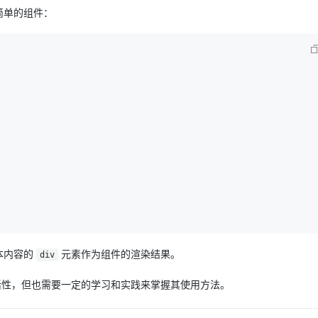
简单的组件：
AI 应用
10分钟微调：让0.6B模型媲美235B模
多模态数据信
型
依托云原生高可用架构,实现Dify私有化部署
用1%尺寸在特定领域达到大模型90%以上效果
一个 AI 助手
超强辅助，Bol
即刻拥有 DeepSeek-R1 满血版
在企业官网、通讯软件中为客户提供 AI 客服
多种方案随心选，轻松解锁专属 DeepSeek
文本内容的
元素作为组件的渲染结果。
div
和灵活性，但也需要一定的学习和实践来掌握其使用方法。