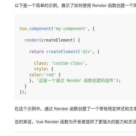
大模型解决方案
以下是一个简单的示例，展示了如何使用 Render 函数创建一个
迁移与运维管理
快速部署 Dify，高效搭建 
专有云
Vue
.
component
(
'my-component'
, {

10 分钟在聊天系统中增加
render
(
createElement
) {

return
createElement
(
'div'
, {

class
: 
'custom-class'
,

style
: {

color
:
'red'
 }

    }, 
'这是一个通过 Render 函数创建的组件'
);

  }

在这个示例中，通过 Render 函数创建了一个带有特定样式和
总的来说，Vue Render 函数为开发者提供了更强大的能力