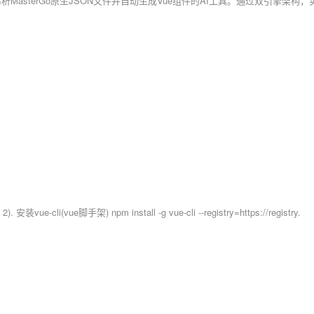
-cli(vue脚手架) npm install -g vue-cli --registry=https://registry.