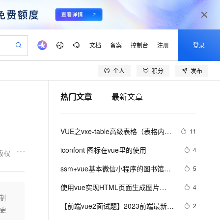
文档
备案
控制台
注册
登录
个人
积分
发布
验
作计划
器
AI 活动
专业服务
服务伙伴合作计划
开发者社区
加入我们
产品动态
服务平台百炼
阿里云 OPC 创新助力计划
热门文章
最新文章
一站式生成采购清单，支持单品或批量购买
S产品伙伴计划（繁花）
峰会
CS
造的大模型服务与应用开发平台
Qwen Audio：打造专属 AI 语音助手
一句话生成原生可编辑精美 PPT 文稿
AI 生产力先锋
Al MaaS 服务伙伴赋能合作
域名
博文
Careers
NEW
至高可申请百万元
Qwen3.8-Max 模型上线
开启高性价比 AI 编程新体验
弹性可伸缩的云计算服务
Qwen-Audio-3.0-Realtime 端到端实时语音角色扮演
输入一句话想法, 轻松生成专业的 PPT
先锋实践拓展 AI 生产力的边界
Token 补贴，五大权
计划
海大会
伙伴信用分合作计划
商标
问答
社会招聘
VUE之vxe-table高级表格（表格内增
11
益加速 OPC 成功
eek-V4-Pro
SS
一键部署幻兽帕鲁游戏服务器
飞天发布时刻
HOT
Open Search 向量检索版支
划
备案
电子书
校园招聘
删改、导入、导出、自定义打印、列
pSeek-V4-Pro
视频创作，一键激活电商全链路生产力
稳定、安全、高性价比、高性能的云存储服务
一键购买专属联机服务器，轻松开启游戏
所见，即是所愿
持视频检索 Pipeline 功能
更多支持
iconfont 图标在vue里的使用
4
版权
设置隐藏显示等）用法
划
公司注册
镜像站
视频生成
语音识别与合成
专属 QwenPaw
漫剧工坊：一站式动画创作平台
AI 实训营
HOT
应用身份服务 (IDaaS)
ssm+vue基本微信小程序的图书馆座
5
合作伙伴培训与认证
划
上云迁移
站生成，高效打造优质广告素材
全接入的云上超级电脑
从聊天伙伴进化为能主动干活的本地数字员工
快速生产连贯的高质量长漫剧
从基础到进阶，Agent 创客手把手教你
OpenClaw 管理能力上线
位管理系统
lScope
我要反馈
e-1.1-T2V
Qwen3-TTS-Flash
使用vue实现HTML页面生成图片
4
查询合作伙伴
n Alibaba Cloud ISV 合作
代维服务
建企业门户网站
10 分钟搭建微信、支付宝小程序
控制
MaxCompute MaxFrame 提
（上）
畅细腻的高质量视频
离线语音合成大模型，多语言方言自适应，低延迟高稳定
创新加速
【前端vue2面试题】2023前端最新版
ope
登录合作伙伴管理后台
2
我要建议
站，无忧落地极速上线
以可视化方式快速构建移动和 PC 门户网站
国内短信简单易用，安全可靠，秒级触达，全球覆盖200+国家和地区。
高效部署网站，快速应用到小程序
供自动弹性内存功能
要更
vue模块，高频17问(上)