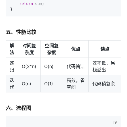
return
 sum;

五、性能比较
解
时间复
空间复
优点
缺点
法
杂度
杂度
递
效率低，易
O(2^n)
O(n)
代码简洁
归
栈溢出
迭
高效，省
O(n)
O(1)
代码稍复杂
代
空间
六、流程图