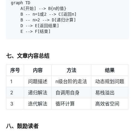
graph TD

    A[开始] --> B{n的值}

    B -- n=1或2 --> C[返回n]

    B -- n>2 --> D[递归计算]

    D --> E[返回结果]

七、文章内容总结
序号
内容
方法
结果
1
问题描述
n级台阶的走法
动态规划问题
2
递归解法
自调用自身
易栈溢出
3
迭代解法
循环计算
高效省空间
八、鼓励读者