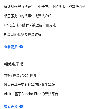
经典Leetcode算法题分享(字符串)
6
9
智能创作赛（初赛）：相册应用中的故事生成算法介绍
动画 | 什么是基数排序？| 算法必看系列四十
11
10
相册服务中的故事生成算法介绍
Go语言核心编程 - 数据结构和算法
神经网络概览及算法详解
查看更多
相关电子书
数据+算法定义新世界
袋鼠云基于实时计算的反黄牛算法
Alink：基于Apache Flink的算法平台
查看更多