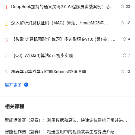
DeepSeek加持的通义灵码2.0 AI程序员实战案例：助力
23
1
嵌入式开发中的算法生成革新
深入解析消息认证码（MAC）算法：HmacMD5与
12
2
HmacSHA1
【头歌 计算机图形学 练习】多边形填充v1.0 (第1关：扫
4
3
描线填充算法（活动边表AET法） 第2关：边缘填充法 第
3关：区域四连通种子填充算法 第4关：区域扫描线种子
【OJ】A*(start)算法c++初步实现
7
4
填充算法)
机器学习集成学习进阶Xgboost算法原理
13
5
【滤波跟踪】基于卡尔曼滤波算法实现飞行物体运动轨迹
6
6
预测附matlab代码
Console-算法[for,if,break]-五个好朋友分苹果
495
7
相关课程
智能运维赛（复赛）：利用数据和算法，快速定位系统异常并进行根因分析
数组求和算法系列
639
8
智能创作赛（复赛）：相册应用中的视频故事生成算法介绍