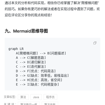
通过本文的分析和代码实现，相信你已经掌握了解决“爬楼梯问题”
的技巧。如果你有更巧妙的解法或者在实现过程中遇到了问题，欢
迎在评论区分享你的观点和经验！
九、Mermaid思维导图
graph LR

    A[爬楼梯问题] --> B[问题描述]

    A --> C[解题思路]

    C --> D[递归解法]

    C --> E[迭代解法]

    D --> F[优点：代码简洁]

    D --> G[缺点：效率低，易栈溢出]

    E --> H[优点：高效，省空间]

文章标签：
算法
Java
程序员
关键词：
算法每日一练
算法共有