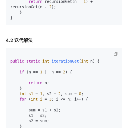
return
 recursionGet(n - 
1
) + 
recursionGet(n - 
2
);

    }

4.2 迭代解法
public
static
int
iterationGet
(
int
 n)
 {

if
 (n == 
1
 || n == 
2
) {

return
 n;

    }

int
s1
=
1
, s2 = 
2
, sum = 
0
;

for
 (
int
i
=
3
; i <= n; i++) {

        sum = s1 + s2;

        s1 = s2;

        s2 = sum;

    }
