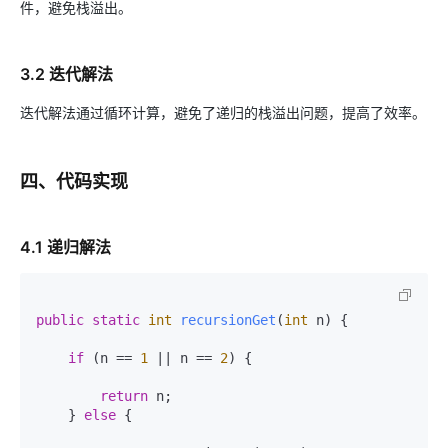
件，避免栈溢出。
3.2 迭代解法
迭代解法通过循环计算，避免了递归的栈溢出问题，提高了效率。
四、代码实现
4.1 递归解法
public
static
int
recursionGet
(
int
 n)
 {

if
 (n == 
1
 || n == 
2
) {

return
 n;

    } 
else
 {
