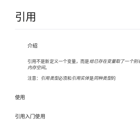
存储
天池大赛
Qwen3.7-Plus
云解析DNS
解决方案免费试用 新老
电子合同
引用
最高领取价值200元试用
能看、能想、能动手的多模
安全
网络与CDN
AI 算法大赛
畅捷通
大数据开发治理平台 Data
AI 产品 免费试用
网络
安全
云开发大赛
Qwen3-VL-Plus
Tableau 订阅
1亿+ 大模型 tokens 和 
可观测
入门学习赛
中间件
AI空中课堂在线直播课
云防火墙
140+云产品 免费试用
介绍
上云与迁云
云原生的云上边界网络安全
产品新客免费试用，最长1
数据库
生态解决方案
大模型服务
引用不是新定义一个变量，而是
给已存在变量取了一个别
企业出海
大模型ACA认证体验
大数据计算
内存空间
。
助力企业全员 AI 认知与能
行业生态解决方案
千问AI平台-Token Plan
政企业务
媒体服务
注意：
引用类型
必须和
引用实体
是
同种类型
的
开发者生态解决方案
企业服务与云通信
千问AI平台-模型体验
AI 开发和 AI 应用解决
使用
在线体验全尺寸、多种模态
域名与网站
Happy 系列大模型
终端用户计算
引用入门使用
Serverless
开发工具