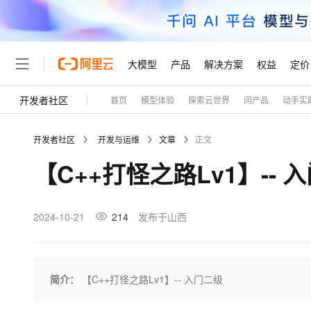
大模型
产品
解决方案
权益
定价
开发者社区
首页
模型体验
探索云世界
问产品
动手实
大模型
产品
解决方案
权益
定价
云市场
伙伴
服务
了解阿里云
精选产品
精选解决方案
普惠上云
产品定价
精选商城
成为销售伙伴
售前咨询
为什么选择阿里云
千问AI平台
开发者社区
开发与运维
文章
正文
了解云产品的定价详情
大模型服务平台百炼
千问办公，解锁你的工作
普惠上云 官方力荐
分销伙伴
在线服务
网站建设
什么是云计算
大
【C++打怪之路Lv1】-- 
大模型服务与应用平台
企业级Agent产品，直接
云服务器38元/年起，超
咨询伙伴
多端小程序
技术领先
云上成本管理
售后服务
轻量应用服务器
Agency Agents：拥
官方推荐返现计划
大模型
精选产品
精选解决方案
Salesforce 国际版订阅
稳定可靠
管理和优化成本
推荐新用户得奖励，单订单
销售伙伴合作计划
2024-10-21
214
发布于山西
自助服务
友盟天域
安全合规
人工智能与机器学习
AI
文本生成
云数据库 RDS
HappyHorse 打造一
云工开物
无影生态合作计划
在线服务
观测云
分析师报告
高校专属算力普惠，学生认
计算
互联网应用开发
Qwen3.8-Max
HOT
Salesforce On Alibaba C
工单服务
Tuya 物联网平台阿里云
研究报告与白皮书
人工智能平台 PAI
快速拥有专属 OpenClaw
简介：
【C++打怪之路Lv1】-- 入门二级
大模
Consulting Partner 合
大数据
容器
智能体时代全能旗舰模型
免费试用
短信专区
一站式AI开发、训练和推
蓝凌 OA
AI 大模型销售与服务生
现代化应用