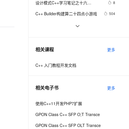
安全
设计模式C++学习笔记之十六
我要投诉
e-1.1-I2V
Cosyvoice-V3-Flash
8
PolarDB
上云场景组合购
Milvus 弹性伸缩功能新增节
伴
（Observer观察者模式）
漫剧创作，剧本、分镜、视频高效生成
100%兼容MySQL、PostgreSQL，兼容Oracle，支持集中和分布式
覆盖90%+业务场景，专享组合折扣价
点支持范围
畅自然，细节丰富
高表现力语音合成大模型，语音克隆听感自然
VPN
C++ Builder构建算二十四点小游戏
504
ernetes 版 ACK
云聚AI 严选权益
AI 原生数据库服务发布
SSL 证书
Qt C++ 扫码枪使用数据处理
8
2V
Fun-ASR
，一键激活高效办公新体验
理容器应用的 K8s 服务
精选AI产品，从模型到应用全链提效
Agent 数据网关
文戏情感细腻自然，动作戏激烈拳拳到肉，实现更强表演能力
支持中英文自由切换，具备更强的噪声鲁棒性
堡垒机
C++之MFC制作简单计算器（VS2019
8
AI 用量加速计划
云原生数据库 PolarDB
实现），附带完整代码
防火墙
、识别商机，让客服更高效、服务更出色。
C++ 你会使用cmath库里的宏常量
新老同享，达量后返
Agentic Database 发布
8
相关课程
更多
吗？（π、e、ln2、√2、(2/√π) 等
主机安全
应用
等）
C++ 入门教程开发文档
千问办公
NEW
AI 应用及服务市场
的智能体编程平台
一站式AI生产力平台
AI 应用
伶鹊
相关电子书
更多
企业级人与Agent协作平台，接入和调度多个数字员工
智能客服平台，对话机器人、对话分析、智能外呼
大模型
大模型服务平台百炼 - 全妙
使用C++11开发PHP7扩展
自然语言处理
应用创作平台
多模态内容创作工具，已接入 DeepSeek
GPON Class C++ SFP O;T Transce
数据标注
机器学习
GPON Class C++ SFP OLT Transce