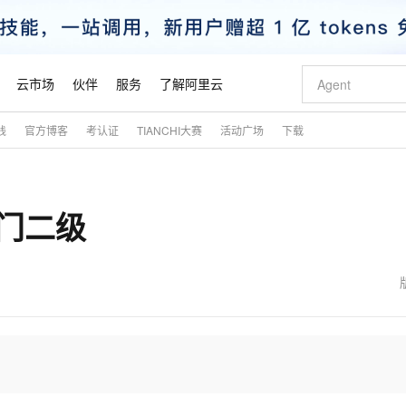
云市场
伙伴
服务
了解阿里云
践
官方博客
考认证
TIANCHI大赛
活动广场
下载
AI 特惠
数据与 API
成为产品伙伴
企业增值服务
最佳实践
价格计算器
AI 场景体
基础软件
产品伙伴合
阿里云认证
市场活动
配置报价
大模型
自助选配和估算价格
新方式
睿译宝，AI翻译排版一步到位
智启 AI 普惠权益
产品生态集成认证中心
企业支持计划
云上春晚
域名与网站
千问官方 MaaS 平台，为开发者和 Agent 而生，新用户赠送 1 亿 + tokens 额度
Qwen Aud
AI Coding
阿里云Maa
2026 阿里云
云服务器 E
为企业打
数据集
Windows
大模型认证
模型
NEW
NEW
入门二级
交付可用成果
值低价云产品抢先购
上传文档即自动完成翻译和格式还原
至高享 1亿+免费 tokens，加速 Al 应用落地
提供智能易用的域名与建站服务
智能编程，一键
安全可靠、
产品生态伙伴
专家技术服务
云上奥运之旅
弹性计算合作
阿里云中企出
手机三要素
宝塔 Linux
全部认证
价格优势
有专属领域专家
GLM-5.2：长任务时代开源旗舰模型
阿里云 OPC 创新助力计划
千问大模型
即刻拥有 DeepS
AI 电商营销
对象存储 O
大模型
产品生态伙伴工作台
企业增值服务台
云栖战略参考
云存储合作计
云栖大会
身份实名认证
CentOS
训练营
推动算力普惠，释放技术红利
最高返9万
多领域专家智能体,一键组建 AI 虚拟交付团队
快速构建应用程序和网站，即刻迈出上云第一步
至高百万元 Token 补贴，加速一人公司成长
多元化、高性能、安全可靠的大模型服务
真正可用的 1M 上下文,一次完成代码全链路开发
轻松解锁专属 Dee
从图文生成到
云上的中国
数据库合作计
活动全景
短信
Docker
图片和
站式影视创作平台
Hermes Agent，打造自进化智能体
Token Plan 模型订阅计划
数字证书管理服务（原SSL证书）
5 分钟轻松部署
AI 广告创作
无影云电脑
企业成长
NEW
信息公告
看见新力量
云网络合作计
OCR 文字识别
JAVA
证享300元代金券
可视化编排打通从文字构思到成片全链路闭环
全托管，含MySQL、PostgreSQL、SQL Server、MariaDB多引擎
自主进化，持久记忆，越用越聪明
Qwen3.8-Max 首发尝鲜，限时加量 10 倍，夜间低至2折
实现全站HTTPS，呈现可信的WEB访问
图文、视频一
随时随地安
魔搭 Mode
Kimi-K3
HappyHors
NEW
loud
服务实践
官网公告
金融模力时刻
Salesforce O
版
发票查验
全能环境
Claude Code + GStack 打造工程团队
千问办公，限时限量积分加倍
Qoder
低代码高效构
AI 建站
短信服务
型
NEW
作计划
Kimi 最新旗舰模型，长程编程与推理利器
让文字生成流
计划
创新中心
魔搭 ModelSc
健康状态
理服务
让AI从“聊天伙伴”进化为能干活的“数字员工”
安装技能 GStack，拥有专属 AI 工程团队
你的AI工作搭子，覆盖日常办公高频场景
面向真实软件的智能体编程平台
0 代码专业建
客户案例
天气预报查询
操作系统
态合作计划