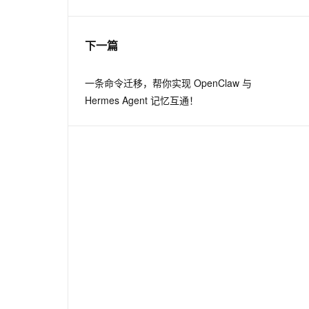
息提取
与 AI 智能体进行实时音视频通话
下一篇
从文本、图片、视频中提取结构化的属性信息
构建支持视频理解的 AI 音视频实时通话应用
t.diy 一步搞定创意建站
构建大模型应用的安全防护体系
一条命令迁移，帮你实现 OpenClaw 与
通过自然语言交互简化开发流程,全栈开发支持
通过阿里云安全产品对 AI 应用进行安全防护
Hermes Agent 记忆互通！