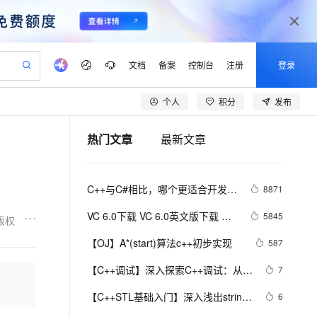
文档
备案
控制台
注册
登录
个人
积分
发布
验
作计划
器
AI 活动
专业服务
服务伙伴合作计划
开发者社区
加入我们
产品动态
服务平台百炼
阿里云 OPC 创新助力计划
热门文章
最新文章
一站式生成采购清单，支持单品或批量购买
io：打造专属 AI 语音助手
S产品伙伴计划（繁花）
峰会
CS
造的大模型服务与应用开发平台
一句话生成原生可编辑精美 PPT 文稿
AI 生产力先锋
Al MaaS 服务伙伴赋能合作
域名
博文
Careers
至高可申请百万元
Qwen3.8-Max 模型上线
开启高性价比 AI 编程新体验
弹性可伸缩的云计算服务
Qwen-Audio-3.0-Realtime 端到端实时语音角色扮演
输入一句话想法, 轻松生成专业的 PPT
先锋实践拓展 AI 生产力的边界
Token 补贴，五大权
计划
海大会
伙伴信用分合作计划
商标
问答
社会招聘
C++与C#相比，哪个更适合开发大
8871
益加速 OPC 成功
eek-V4-Pro
SS
一键部署幻兽帕鲁游戏服务器
飞天发布时刻
HOT
Open Search 向量检索版支
划
备案
电子书
校园招聘
型游戏？
pSeek-V4-Pro
视频创作，一键激活电商全链路生产力
稳定、安全、高性价比、高性能的云存储服务
一键购买专属联机服务器，轻松开启游戏
所见，即是所愿
持视频检索 Pipeline 功能
更多支持
VC 6.0下载 VC 6.0英文版下载 
5845
版权
划
公司注册
镜像站
视频生成
语音识别与合成
Visual C++ 6.0 英文企业版 集成
专属 QwenPaw
漫剧工坊：一站式动画创作平台
AI 实训营
HOT
应用身份服务 (IDaaS)
【OJ】A*(start)算法c++初步实现
587
合作伙伴培训与认证
SP6完美版（最新更新地址，百度
划
上云迁移
站生成，高效打造优质广告素材
全接入的云上超级电脑
从聊天伙伴进化为能主动干活的本地数字员工
快速生产连贯的高质量长漫剧
从基础到进阶，Agent 创客手把手教你
OpenClaw 管理能力上线
lScope
网盘）
我要反馈
e-1.1-T2V
Qwen3-TTS-Flash
【C++调试】深入探索C++调试：从
7
查询合作伙伴
n Alibaba Cloud ISV 合作
代维服务
建企业门户网站
10 分钟搭建微信、支付宝小程序
MaxCompute MaxFrame 提
DWARF到堆栈解析
畅细腻的高质量视频
离线语音合成大模型，多语言方言自适应，低延迟高稳定
创新加速
【C++STL基础入门】深入浅出string
ope
登录合作伙伴管理后台
6
我要建议
站，无忧落地极速上线
以可视化方式快速构建移动和 PC 门户网站
国内短信简单易用，安全可靠，秒级触达，全球覆盖200+国家和地区。
高效部署网站，快速应用到小程序
供自动弹性内存功能
类的比较(compare)、复制(copy)