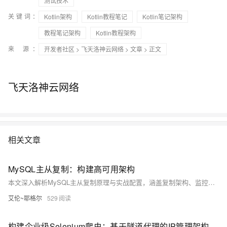
测试技术
关键词：
Kotlin架构
Kotlin教程笔记
Kotlin笔记架构
教程笔记架构
Kotlin教程架构
来 源：
开发者社区
>
飞天洛神云网络
>
文章
> 正文
飞天洛神云网络
相关文章
MySQL主从复制：构建高可用架构
本文深入解析MySQL主从复制原理与实战配置，涵盖复制架构、监控管理、高可用设计及性能优化，助你构建企业级数据库高可用方案。
艾伦~耶格尔
529
构建企业级Selenium爬虫：基于隧道代理的IP管理架构