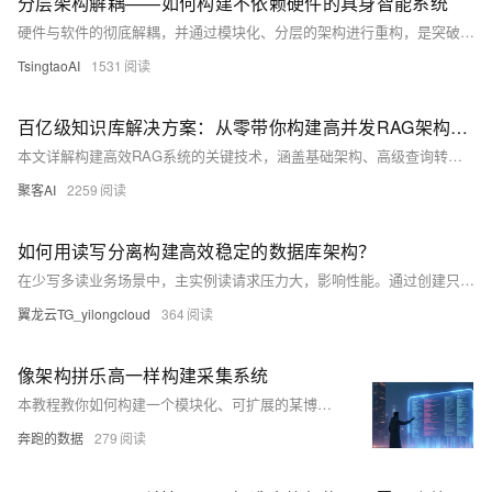
分层架构解耦——如何构建不依赖硬件的具身智能系统
硬件与软件的彻底解耦，并通过模块化、分层的架构进行重构，是突破这一瓶颈、构建通用型具身智能系统的核心基石。这种架构将具身智能系统解耦为三个核心层级：HAL、感知决策层和任务执行层。这一模式使得企业能够利用预置的技能库和低代码工具快速配置新任务，在不更换昂贵硬件的前提下，实现从清洁机器人到物流机器人的快速功能切换。本文将通过对HAL技术原理、VLA大模型和行为树等核心技术的深度剖析，并结合Google RT-X、RobotecAI RAI和NVIDIA Isaac Sim等主流框架的案例，论证这一新范式的可行性与巨大潜力，探讨硬件解耦如何将机器人从一个“工具”升级为“软件定义”的“多面手”，从而
TsingtaoAI
1531
百亿级知识库解决方案：从零带你构建高并发RAG架构（附实践代码）
本文详解构建高效RAG系统的关键技术，涵盖基础架构、高级查询转换、智能路由、索引优化、噪声控制与端到端评估，助你打造稳定、精准的检索增强生成系统。
聚客AI
2259
如何用读写分离构建高效稳定的数据库架构？
在少写多读业务场景中，主实例读请求压力大，影响性能。通过创建只读实例并使用数据库代理实现读写分离，可有效降低主实例负载，提升系统性能与可用性。本文详解配置步骤，助你构建高效稳定的数据库架构。
翼龙云TG_yilongcloud
364
像架构拼乐高一样构建采集系统
本教程教你如何构建一个模块化、可扩展的某博热搜采集系统，涵盖代理配置、多线程加速与数据提取，助你高效掌握网络舆情分析技巧。
奔跑的数据
279