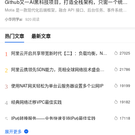
Github又一AI黑科技项目，打造全栈架构，只需一个统一框架？
Motia 是一款现代化后端框架，融合 API 接口、后台任务、事件系统与 AI Agent，支持 JavaScript、TypeScript、Python 多语言协同开发。它提供可视化 Workbench、自动观测追踪、零配置部署等功能，帮助开发者高效构建事件驱动的工作流，显著降低部署与运维成本，提升 AI 项目落地效率。
小华同学ai
920
热门文章
最新文章
阿里云开启共享带宽新时代【二】：负载均衡，NAT
27025
1
网关，ECS都支持共享带宽啦
阿里云携领先SDN能力，亮相全球网络技术盛会
21786
2
ONS
使用NAT网关轻松为单台云服务器设置多个公网IP
19199
3
经典网络迁移VPC最佳实践
19182
4
IPv6转换服务——业务快速支持IPv6最佳实践
17118
5
VPC实例公网IP转弹性公网IP功能
15846