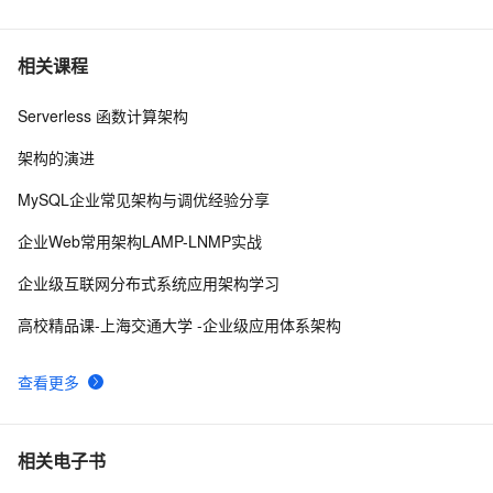
6
VPC最佳实践（一）：网络规划篇
14826
7
相关课程
Serverless 函数计算架构
一张图看懂阿里云网络产品【三】弹性公网IP
12144
8
架构的演进
阿里云发布固定公网IP升级为弹性公网IP功能
11374
9
MySQL企业常见架构与调优经验分享
新功能：阿里云负载均衡SLB支持HTTP访问强制跳
10964
10
企业Web常用架构LAMP-LNMP实战
转HTTPS
企业级互联网分布式系统应用架构学习
高校精品课-上海交通大学 -企业级应用体系架构
查看更多
相关电子书