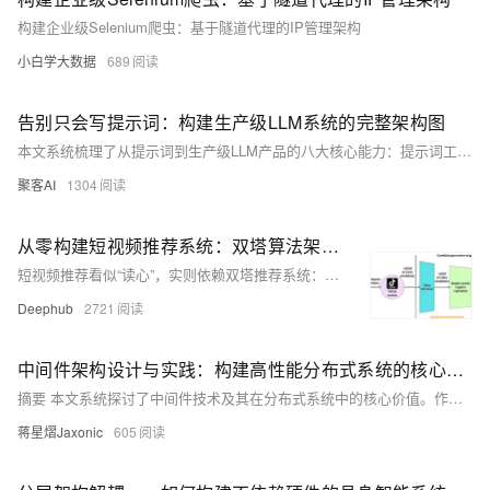
构建企业级Selenium爬虫：基于隧道代理的IP管理架构
小白学大数据
689
告别只会写提示词：构建生产级LLM系统的完整架构图​
本文系统梳理了从提示词到生产级LLM产品的八大核心能力：提示词工程、上下文工程、微调、RAG、智能体开发、部署、优化与可观测性，助你构建可落地、可迭代的AI产品体系。
聚客AI
1304
从零构建短视频推荐系统：双塔算法架构解析与代码实现
短视频推荐看似“读心”，实则依赖双塔推荐系统：用户塔与物品塔分别将行为与内容编码为向量，通过相似度匹配实现精准推送。本文解析其架构原理、技术实现与工程挑战，揭秘抖音等平台如何用AI抓住你的注意力。
Deephub
2721
中间件架构设计与实践：构建高性能分布式系统的核心基石
摘要 本文系统探讨了中间件技术及其在分布式系统中的核心价值。作者首先定义了中间件作为连接系统组件的&quot;神经网络&quot;，强调其在数据传输、系统稳定性和扩展性中的关键作用。随后详细分类了中间件体系，包括通信中间件（如RabbitMQ/Kafka）、数据中间件（如Redis/MyCAT）等类型。文章重点剖析了消息中间件的实现机制，通过Spring Boot代码示例展示了消息生产者的完整实现，涵盖消息ID生成、持久化、批量发送及重试机制等关键技术点。最后，作者指出中间件架构设计对系统性能的决定性影响，
蒋星熠Jaxonic
605