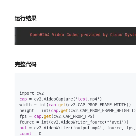
运行结果
完整代码
cap
 = cv2.VideoCapture('
test
.mp4')

width = int(
cap
.
get
(cv2.CAP_PROP_FRAME_WIDTH))

height = int(
cap
.
get
(cv2.CAP_PROP_FRAME_HEIGHT))

fps = 
cap
.
get
(cv2.CAP_PROP_FPS)

out
count