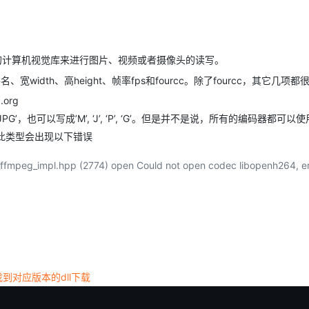
Deepseek-v4-pro
HappyHors
同享
万小智 AI 建站低至 15元/月
Qoder CN
AI 短剧/漫剧
云原生数据库 
快递物流查询
WordPress
成为服务伙
高校合作
点，立即开启云上创新
覆盖公网/内网、递归/权威、移动APP等全场景解析服务
送.CN域名，送备案服务码
基于千问大模型等，支持代码智能生成、研发智能问答
AI助力短剧
态智能体模型
旗舰 MoE 大模型，百万上下文与顶尖推理能力
图生视频，流
Ubuntu
服务生态伙伴
云工开物
企业应用
Works
Night Plan 支持 Qwen 3.8-Max
云原生大数据计算服务 MaxCompute
AI 办公
容器服务 Kub
NEW
GLM-5.2
Wan2.7-T
源的计算机视觉库来进行图片、视频或者摄像头的读写。
Red Hat
30+ 款产品免费体验
Data Agent 驱动的一站式 Data+AI 开发治理平台
夜间 5 折，Qwen/Meoo/TokenPlan 客户专享
面向分析的企业级SaaS模式云数据仓库
AI智能应用
提供一站式管
科研合作
视觉 Coding、空间感知、多模态思考等全面升级
1M上下文，专为长程任务能力而生
宽width、高height、帧率fps和fourcc。除了fourcc，其它几项
ERP
堂（旗舰版）
SUSE
智能客服
org
CRM
防护产品
2个月
自动承接线索
G’，也可以写成’M’, ‘J’, ‘P’, ‘G’。但是并不是说，所有的编码器都可以
建站小程序
OA 办公系统
AI 应用构建
大模型原生
用此类型会出现以下错误
力提升
财税管理
模板建站
Qoder
大模型服务平台百炼-应用模版
HOT
NEW
_ffmpeg_impl.hpp (2774) open Could not open codec libopenh264, er
面向真实软件
个人版上线、团队版降价；千问3.8-Max首发发尝鲜
丰富多元化的应用模版和解决方案
400电话
定制建站
万有无界
大模型服务平台百炼-智能体
方案
广告营销
模板小程序
的模型效果
灵活可视化地构建企业级 Agent
定制小程序
秒悟
人工智能平台 PAI
APP 开发
云端极速 AI 
新一代 AI 视频生成模型，深度适配广告营销等场景
AI Native 的算法工程平台，一站式完成建模、训练、推理服务部署
ases，找到对应版本的dll下载
建站系统