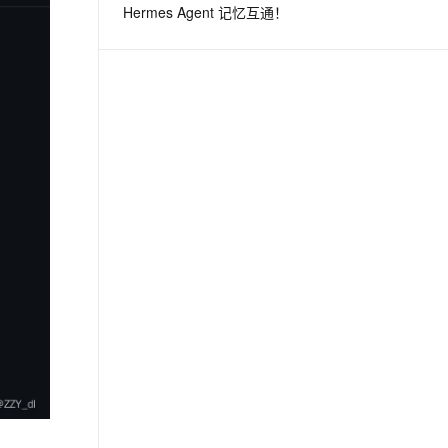
Hermes Agent 记忆互通！
息提取
与 AI 智能体进行实时音视频通话
从文本、图片、视频中提取结构化的属性信息
构建支持视频理解的 AI 音视频实时通话应用
t.diy 一步搞定创意建站
构建大模型应用的安全防护体系
通过自然语言交互简化开发流程,全栈开发支持
通过阿里云安全产品对 AI 应用进行安全防护