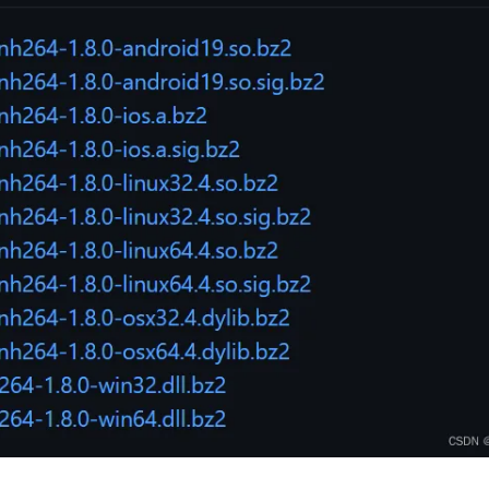
AI 应用
10分钟微调：让0.6B模型媲美235B模
多模态数据信
型
依托云原生高可用架构,实现Dify私有化部署
用1%尺寸在特定领域达到大模型90%以上效果
一个 AI 助手
超强辅助，Bol
即刻拥有 DeepSeek-R1 满血版
在企业官网、通讯软件中为客户提供 AI 客服
多种方案随心选，轻松解锁专属 DeepSeek