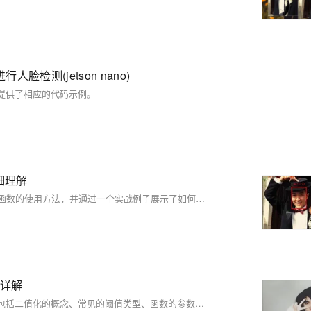
脸检测(jetson nano)
并提供了相应的代码示例。
)详细理解
这篇文章详细介绍了OpenCV库中的`cv2.putText()`和`cv2.rectangle()`函数的使用方法，并通过一个实战例子展示了如何使用这些函数在图像上绘制文字和矩形框。
数详解
这篇文章详细介绍了OpenCV库中的图像二值化函数`cv2.threshold`，包括二值化的概念、常见的阈值类型、函数的参数说明以及通过代码实例展示了如何应用该函数进行图像二值化处理，并展示了运行结果。