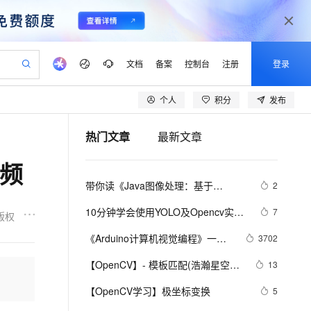
文档
备案
控制台
注册
登录
个人
积分
发布
验
作计划
器
AI 活动
专业服务
服务伙伴合作计划
开发者社区
加入我们
产品动态
服务平台百炼
阿里云 OPC 创新助力计划
热门文章
最新文章
一站式生成采购清单，支持单品或批量购买
可编辑精美 PPT 文稿
S产品伙伴计划（繁花）
峰会
CS
造的大模型服务与应用开发平台
Agency Agents：拥有专属领域专家
AI 生产力先锋
Al MaaS 服务伙伴赋能合作
域名
博文
Careers
至高可申请百万元
Qwen3.8-Max 模型上线
视频
 轻松生成专业的 PPT
开启高性价比 AI 编程新体验
弹性可伸缩的云计算服务
先锋实践拓展 AI 生产力的边界
多领域专家智能体,一键组建 AI 虚拟交付团队
Token 补贴，五大权
计划
海大会
伙伴信用分合作计划
商标
问答
社会招聘
带你读《Java图像处理：基于
2
益加速 OPC 成功
帕鲁游戏服务器
SS
HappyHorse 打造一站式影视创作平台
飞天发布时刻
HOT
Open Search 向量检索版支
划
备案
电子书
校园招聘
OpenCV与JVM》之一：基于JavaVM
联机服务器，轻松开启游戏
视频创作，一键激活电商全链路生产力
稳定、安全、高性价比、高性能的云存储服务
所见，即是所愿
持视频检索 Pipeline 功能
可视化编排打通从文字构思到成片全链路闭环
更多支持
10分钟学会使用YOLO及Opencv实现
7
版权
的OpenCV
划
公司注册
镜像站
视频生成
语音识别与合成
目标检测（下）|附源码
 智能体与工作流应用
漫剧工坊：一站式动画创作平台
AI 实训营
应用身份服务 (IDaaS)
《Arduino计算机视觉编程》一第3
3702
合作伙伴培训与认证
划
上云迁移
站生成，高效打造优质广告素材
全接入的云上超级电脑
通过阿里云百炼高效搭建AI应用,助力高效开发
快速生产连贯的高质量长漫剧
从基础到进阶，Agent 创客手把手教你
OpenClaw 管理能力上线
章 用OpenCV和Arduino进行数据
lScope
我要反馈
e-1.1-T2V
Qwen3-TTS-Flash
【OpenCV】- 模板匹配(浩瀚星空只
13
查询合作伙伴
采集3.1　图像和视频采集
n Alibaba Cloud ISV 合作
代维服务
建企业门户网站
10 分钟搭建微信、支付宝小程序
MaxCompute MaxFrame 提
为寻找那一抹明月）
畅细腻的高质量视频
离线语音合成大模型，多语言方言自适应，低延迟高稳定
创新加速
【OpenCV学习】极坐标变换
ope
登录合作伙伴管理后台
5
我要建议
站，无忧落地极速上线
以可视化方式快速构建移动和 PC 门户网站
国内短信简单易用，安全可靠，秒级触达，全球覆盖200+国家和地区。
高效部署网站，快速应用到小程序
供自动弹性内存功能