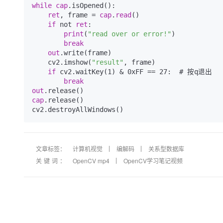
while
cap
.isOpened():

ret
, frame = 
cap
.
read
()

if
 not 
ret
:

print
(
"read over or error!"
)

break
out
.write(frame)

    cv2.imshow(
"result"
, frame)

if
 cv2.waitKey(1) & 0xFF == 27:  # 按q退出

break
out
cap
.release()

文章标签：
计算机视觉
编解码
关系型数据库
关键词：
OpenCV mp4
OpenCV学习笔记视频