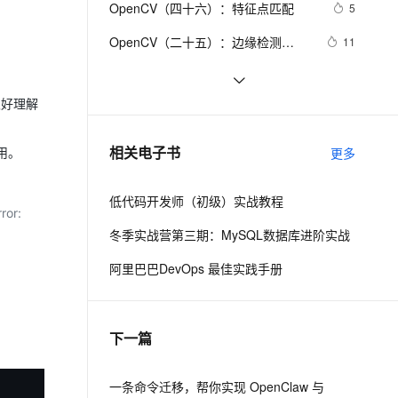
安全
OpenCV（四十六）：特征点匹配
我要投诉
e-1.1-I2V
Cosyvoice-V3-Flash
5
PolarDB
上云场景组合购
Milvus 弹性伸缩功能新增节
伴
漫剧创作，剧本、分镜、视频高效生成
100%兼容MySQL、PostgreSQL，兼容Oracle，支持集中和分布式
覆盖90%+业务场景，专享组合折扣价
点支持范围
畅自然，细节丰富
高表现力语音合成大模型，语音克隆听感自然
VPN
OpenCV（二十五）：边缘检测
11
（一）
ernetes 版 ACK
云聚AI 严选权益
AI 原生数据库服务发布
SSL 证书
cv2.error: OpenCV(4.5.2) : -1 : error: 
3
2V
Fun-ASR
，一键激活高效办公新体验
理容器应用的 K8s 服务
精选AI产品，从模型到应用全链提效
Agent 数据网关
(-5:Bad argument) in function 
文戏情感细腻自然，动作戏激烈拳拳到肉，实现更强表演能力
支持中英文自由切换，具备更强的噪声鲁棒性
都很好理解
堡垒机
OpenCV_05 形态学操作：连通性+腐
5
‘rectangle‘
AI 用量加速计划
云原生数据库 PolarDB
蚀和膨胀+开闭运算+礼帽和黑帽
防火墙
、识别商机，让客服更高效、服务更出色。
OpenCV Python threshold阈值功能
新老同享，达量后返
Agentic Database 发布
5
相关电子书
更多
使用。
主机安全
应用
低代码开发师（初级）实战教程
千问办公
NEW
ror:
AI 应用及服务市场
的智能体编程平台
一站式AI生产力平台
冬季实战营第三期：MySQL数据库进阶实战
AI 应用
伶鹊
阿里巴巴DevOps 最佳实践手册
企业级人与Agent协作平台，接入和调度多个数字员工
智能客服平台，对话机器人、对话分析、智能外呼
大模型
大模型服务平台百炼 - 全妙
自然语言处理
下一篇
应用创作平台
多模态内容创作工具，已接入 DeepSeek
数据标注
机器学习
一条命令迁移，帮你实现 OpenClaw 与