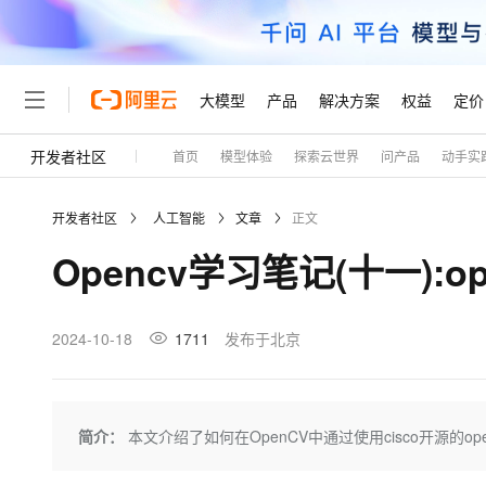
大模型
产品
解决方案
权益
定价
开发者社区
首页
模型体验
探索云世界
问产品
动手实
大模型
产品
解决方案
权益
定价
云市场
伙伴
服务
了解阿里云
精选产品
精选解决方案
普惠上云
产品定价
精选商城
成为销售伙伴
售前咨询
为什么选择阿里云
千问AI平台
开发者社区
人工智能
文章
正文
了解云产品的定价详情
大模型服务平台百炼
睿译宝，AI翻译排版一
普惠上云 官方力荐
分销伙伴
在线服务
网站建设
什么是云计算
大
Opencv学习笔记(十一):o
大模型服务与应用平台
上传文档即自动完成翻译和
云服务器38元/年起，超
咨询伙伴
多端小程序
技术领先
云上成本管理
售后服务
轻量应用服务器
GLM-5.2：长任务时代
官方推荐返现计划
大模型
精选产品
精选解决方案
Salesforce 国际版订阅
稳定可靠
管理和优化成本
推荐新用户得奖励，单订单
销售伙伴合作计划
2024-10-18
1711
发布于北京
自助服务
友盟天域
安全合规
人工智能与机器学习
AI
文本生成
云数据库 RDS
Hermes Agent，打造
云工开物
无影生态合作计划
在线服务
观测云
分析师报告
自主进化，持久记忆，越用
高校专属算力普惠，学生认
计算
互联网应用开发
Qwen3.8-Max
HOT
Salesforce On Alibaba C
工单服务
Tuya 物联网平台阿里云
研究报告与白皮书
人工智能平台 PAI
快速拥有专属 OpenClaw
简介：
本文介绍了如何在OpenCV中通过使用cisco开源的o
大模
Consulting Partner 合
大数据
容器
智能体时代全能旗舰模型
免费试用
短信专区
一站式AI开发、训练和推
蓝凌 OA
AI 大模型销售与服务生
现代化应用