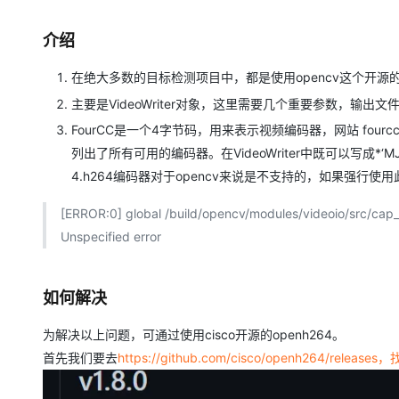
存储
天池大赛
Qwen3.7-Plus
云解析DNS
解决方案免费试用 新老
电子合同
最高领取价值200元试用
能看、能想、能动手的多模
安全
网络与CDN
介绍
AI 算法大赛
畅捷通
大数据开发治理平台 Data
AI 产品 免费试用
网络
安全
云开发大赛
Qwen3-VL-Plus
在绝大多数的目标检测项目中，都是使用opencv这个开
Tableau 订阅
1亿+ 大模型 tokens 和 
主要是VideoWriter对象，这里需要几个重要参数，输出文件名、
可观测
入门学习赛
中间件
AI空中课堂在线直播课
云防火墙
140+云产品 免费试用
FourCC是一个4字节码，用来表示视频编码器，网站 fourcc.
上云与迁云
云原生的云上边界网络安全
产品新客免费试用，最长1
数据库
列出了所有可用的编码器。在VideoWriter中既可以写成*‘MJP
生态解决方案
大模型服务
企业出海
4.h264编码器对于opencv来说是不支持的，如果强行使
大模型ACA认证体验
大数据计算
助力企业全员 AI 认知与能
行业生态解决方案
千问AI平台-Token Plan
政企业务
[ERROR:0] global /build/opencv/modules/videoio/src/cap
媒体服务
开发者生态解决方案
Unspecified error
企业服务与云通信
千问AI平台-模型体验
AI 开发和 AI 应用解决
在线体验全尺寸、多种模态
域名与网站
如何解决
Happy 系列大模型
终端用户计算
为解决以上问题，可通过使用cisco开源的openh264。
首先我们要去
https://github.com/cisco/openh264/rele
Serverless
开发工具