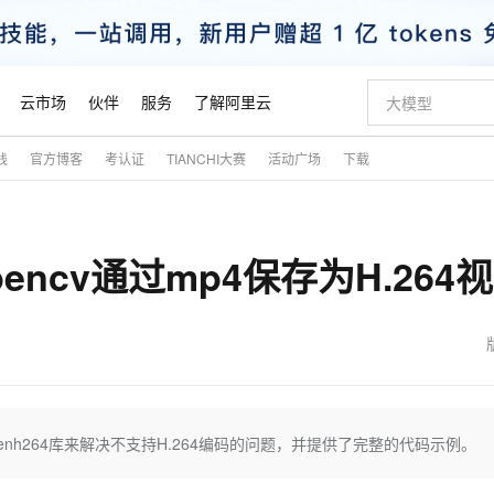
云市场
伙伴
服务
了解阿里云
践
官方博客
考认证
TIANCHI大赛
活动广场
下载
AI 特惠
数据与 API
成为产品伙伴
企业增值服务
最佳实践
价格计算器
AI 场景体
基础软件
产品伙伴合
阿里云认证
市场活动
配置报价
大模型
自助选配和估算价格
步到位
智启 AI 普惠权益
产品生态集成认证中心
企业支持计划
云上春晚
域名与网站
Qwen Audio：打造专属 AI 语音助手
千问官方 MaaS 平台，为开发者和 Agent 而生，新用户赠送 1 亿 + tokens 额度
一句话生成原生
AI Coding
阿里云Maa
2026 阿里云
云服务器 E
为企业打
数据集
Windows
大模型认证
模型
NEW
NEW
pencv通过mp4保存为H.264
格式还原
值低价云产品抢先购
至高享 1亿+免费 tokens，加速 Al 应用落地
提供智能易用的域名与建站服务
Qwen-Audio-3.0-Realtime 端到端实时语音角色扮演
输入一句话想法,
智能编程，一键
安全可靠、
产品生态伙伴
专家技术服务
云上奥运之旅
弹性计算合作
阿里云中企出
手机三要素
宝塔 Linux
全部认证
价格优势
开源旗舰模型
即刻拥有 DeepSeek-V4-Pro
阿里云 OPC 创新助力计划
千问大模型
一键部署幻兽
AI 电商营销
对象存储 O
大模型
产品生态伙伴工作台
企业增值服务台
云栖战略参考
云存储合作计
云栖大会
身份实名认证
CentOS
训练营
推动算力普惠，释放技术红利
最高返9万
真正可用的 1M 上下文,一次完成代码全链路开发
快速构建应用程序和网站，即刻迈出上云第一步
轻松解锁专属 DeepSeek-V4-Pro
至高百万元 Token 补贴，加速一人公司成长
多元化、高性能、安全可靠的大模型服务
一键购买专属
从图文生成到
云上的中国
数据库合作计
活动全景
短信
Docker
图片和
自进化智能体
5 分钟轻松部署专属 QwenPaw
Token Plan 模型订阅计划
数字证书管理服务（原SSL证书）
高效搭建 AI
AI 广告创作
无影云电脑
企业成长
NEW
HOT
信息公告
看见新力量
云网络合作计
OCR 文字识别
JAVA
越聪明
证享300元代金券
全托管，含MySQL、PostgreSQL、SQL Server、MariaDB多引擎
Qwen3.8-Max 首发尝鲜，限时加量 10 倍，夜间低至2折
实现全站HTTPS，呈现可信的WEB访问
从聊天伙伴进化为能主动干活的本地数字员工
图文、视频一
随时随地安
魔搭 Mode
Kimi-K3
HappyHors
NEW
loud
服务实践
官网公告
金融模力时刻
Salesforce O
版
发票查验
全能环境
Claude Code + GStack 打造工程团队
千问办公，限时限量积分加倍
Qoder
低代码高效构
AI 建站
短信服务
penh264库来解决不支持H.264编码的问题，并提供了完整的代码示例。
型
NEW
作计划
Kimi 最新旗舰模型，长程编程与推理利器
让文字生成流
计划
创新中心
魔搭 ModelSc
健康状态
理服务
让AI从“聊天伙伴”进化为能干活的“数字员工”
安装技能 GStack，拥有专属 AI 工程团队
你的AI工作搭子，覆盖日常办公高频场景
面向真实软件的智能体编程平台
0 代码专业建
客户案例
天气预报查询
操作系统
态合作计划