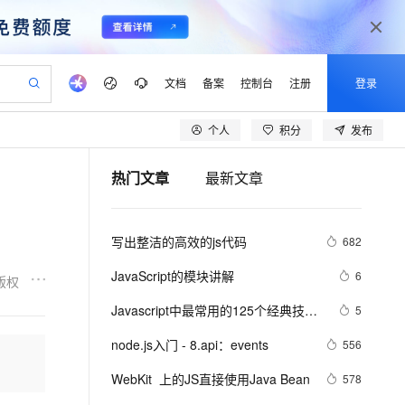
文档
备案
控制台
注册
登录
个人
积分
发布
验
作计划
器
AI 活动
专业服务
服务伙伴合作计划
开发者社区
加入我们
产品动态
服务平台百炼
阿里云 OPC 创新助力计划
热门文章
最新文章
一站式生成采购清单，支持单品或批量购买
io：打造专属 AI 语音助手
S产品伙伴计划（繁花）
峰会
CS
造的大模型服务与应用开发平台
一句话生成原生可编辑精美 PPT 文稿
AI 生产力先锋
Al MaaS 服务伙伴赋能合作
域名
博文
Careers
至高可申请百万元
Qwen3.8-Max 模型上线
开启高性价比 AI 编程新体验
弹性可伸缩的云计算服务
Qwen-Audio-3.0-Realtime 端到端实时语音角色扮演
输入一句话想法, 轻松生成专业的 PPT
先锋实践拓展 AI 生产力的边界
Token 补贴，五大权
计划
海大会
伙伴信用分合作计划
商标
问答
社会招聘
写出整洁的高效的js代码
682
益加速 OPC 成功
eek-V4-Pro
SS
一键部署幻兽帕鲁游戏服务器
飞天发布时刻
HOT
Open Search 向量检索版支
划
备案
电子书
校园招聘
pSeek-V4-Pro
视频创作，一键激活电商全链路生产力
稳定、安全、高性价比、高性能的云存储服务
一键购买专属联机服务器，轻松开启游戏
所见，即是所愿
持视频检索 Pipeline 功能
更多支持
JavaScript的模块讲解
6
版权
划
公司注册
镜像站
视频生成
语音识别与合成
专属 QwenPaw
漫剧工坊：一站式动画创作平台
AI 实训营
HOT
应用身份服务 (IDaaS)
Javascript中最常用的125个经典技…
5
合作伙伴培训与认证
划
上云迁移
站生成，高效打造优质广告素材
全接入的云上超级电脑
从聊天伙伴进化为能主动干活的本地数字员工
快速生产连贯的高质量长漫剧
从基础到进阶，Agent 创客手把手教你
OpenClaw 管理能力上线
lScope
我要反馈
e-1.1-T2V
Qwen3-TTS-Flash
node.js入门 - 8.api：events
556
查询合作伙伴
n Alibaba Cloud ISV 合作
代维服务
建企业门户网站
10 分钟搭建微信、支付宝小程序
MaxCompute MaxFrame 提
畅细腻的高质量视频
离线语音合成大模型，多语言方言自适应，低延迟高稳定
创新加速
WebKit  上的JS直接使用Java Bean
ope
登录合作伙伴管理后台
578
我要建议
站，无忧落地极速上线
以可视化方式快速构建移动和 PC 门户网站
国内短信简单易用，安全可靠，秒级触达，全球覆盖200+国家和地区。
高效部署网站，快速应用到小程序
供自动弹性内存功能