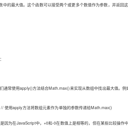
Deepseek-v4-pro
HappyHors
同享
万小智 AI 建站低至 15元/月
Qoder CN
AI 短剧/漫剧
云原生数据库 
于返回给定参数中的最大值。‌这个函数可以接受两个或更多个数值作为参数，‌并返回
快递物流查询
WordPress
成为服务伙
高校合作
‌
点，立即开启云上创新
覆盖公网/内网、递归/权威、移动APP等全场景解析服务
送.CN域名，送备案服务码
基于千问大模型等，支持代码智能生成、研发智能问答
AI助力短剧
态智能体模型
旗舰 MoE 大模型，百万上下文与顶尖推理能力
图生视频，流
Ubuntu
服务生态伙伴
云工开物
企业应用
Works
Night Plan 支持 Qwen 3.8-Max
云原生大数据计算服务 MaxCompute
AI 办公
容器服务 Kub
NEW
GLM-5.2
Wan2.7-T
Red Hat
30+ 款产品免费体验
Data Agent 驱动的一站式 Data+AI 开发治理平台
夜间 5 折，Qwen/Meoo/TokenPlan 客户专享
面向分析的企业级SaaS模式云数据仓库
AI智能应用
提供一站式管
科研合作
视觉 Coding、空间感知、多模态思考等全面升级
1M上下文，专为长程任务能力而生
ERP
堂（旗舰版）
SUSE
智能客服
CRM
防护产品
2个月
自动承接线索
建站小程序
OA 办公系统
AI 应用构建
大模型原生
：‌
力提升
财税管理
模板建站
Qoder
大模型服务平台百炼-应用模版
HOT
NEW
面向真实软件
个人版上线、团队版降价；千问3.8-Max首发发尝鲜
丰富多元化的应用模版和解决方案
400电话
定制建站
万有无界
大模型服务平台百炼-智能体
方案
广告营销
模板小程序
通常使用apply()方法结合Math.max()来实现从数组中找出最大值。‌例
的模型效果
灵活可视化地构建企业级 Agent
定制小程序
秒悟
人工智能平台 PAI
APP 开发
ly(null, arr); // 使用apply方法将数组元素作为单独的参数传递给Math.max()
云端极速 AI 
新一代 AI 视频生成模型，深度适配广告营销等场景
AI Native 的算法工程平台，一站式完成建模、训练、推理服务部署
建站系统
‌这是因为在JavaScript中，‌+0和-0在数值上是相等的，‌但在某些比较操作中