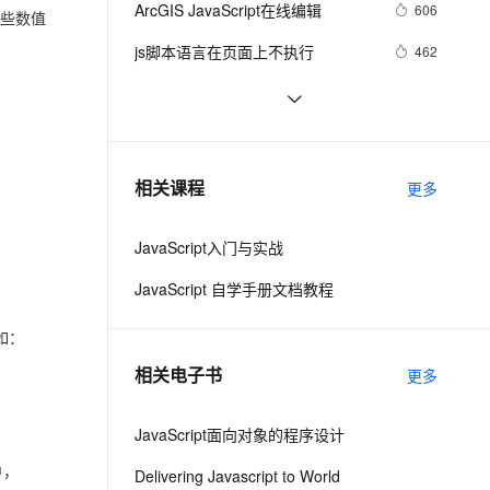
安全
ArcGIS JavaScript在线编辑
我要投诉
e-1.1-I2V
Cosyvoice-V3-Flash
606
PolarDB
上云场景组合购
这些数值
Milvus 弹性伸缩功能新增节
伴
漫剧创作，剧本、分镜、视频高效生成
100%兼容MySQL、PostgreSQL，兼容Oracle，支持集中和分布式
覆盖90%+业务场景，专享组合折扣价
点支持范围
畅自然，细节丰富
高表现力语音合成大模型，语音克隆听感自然
VPN
js脚本语言在页面上不执行
462
ernetes 版 ACK
云聚AI 严选权益
AI 原生数据库服务发布
SSL 证书
Visual Studio正式支持jQuery 
3
2V
Fun-ASR
，一键激活高效办公新体验
理容器应用的 K8s 服务
精选AI产品，从模型到应用全链提效
Agent 数据网关
JavaScript程式库
文戏情感细腻自然，动作戏激烈拳拳到肉，实现更强表演能力
支持中英文自由切换，具备更强的噪声鲁棒性
堡垒机
【Javascript Demo】一个日期下拉
480
AI 用量加速计划
云原生数据库 PolarDB
菜单的实现
防火墙
、识别商机，让客服更高效、服务更出色。
密码强度应用(js)
新老同享，达量后返
Agentic Database 发布
6
相关课程
更多
主机安全
应用
JavaScript入门与实战
千问办公
NEW
AI 应用及服务市场
的智能体编程平台
一站式AI生产力平台
JavaScript 自学手册文档教程
AI 应用
伶鹊
如：‌
企业级人与Agent协作平台，接入和调度多个数字员工
智能客服平台，对话机器人、对话分析、智能外呼
大模型
相关电子书
更多
大模型服务平台百炼 - 全妙
自然语言处理
应用创作平台
多模态内容创作工具，已接入 DeepSeek
JavaScript面向对象的程序设计
数据标注
，‌
机器学习
Delivering Javascript to World