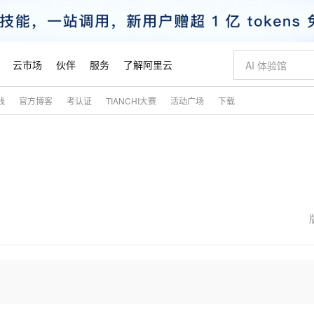
云市场
伙伴
服务
了解阿里云
践
官方博客
考认证
TIANCHI大赛
活动广场
下载
AI 特惠
数据与 API
成为产品伙伴
企业增值服务
最佳实践
价格计算器
AI 场景体
基础软件
产品伙伴合
阿里云认证
市场活动
配置报价
大模型
自助选配和估算价格
新方式
睿译宝，AI翻译排版一步到位
智启 AI 普惠权益
产品生态集成认证中心
企业支持计划
云上春晚
域名与网站
千问官方 MaaS 平台，为开发者和 Agent 而生，新用户赠送 1 亿 + tokens 额度
Qwen Aud
AI Coding
阿里云Maa
2026 阿里云
云服务器 E
为企业打
数据集
Windows
大模型认证
模型
NEW
NEW
交付可用成果
值低价云产品抢先购
上传文档即自动完成翻译和格式还原
至高享 1亿+免费 tokens，加速 Al 应用落地
提供智能易用的域名与建站服务
智能编程，一键
安全可靠、
产品生态伙伴
专家技术服务
云上奥运之旅
弹性计算合作
阿里云中企出
手机三要素
宝塔 Linux
全部认证
价格优势
有专属领域专家
GLM-5.2：长任务时代开源旗舰模型
阿里云 OPC 创新助力计划
千问大模型
即刻拥有 DeepS
AI 电商营销
对象存储 O
大模型
产品生态伙伴工作台
企业增值服务台
云栖战略参考
云存储合作计
云栖大会
身份实名认证
CentOS
训练营
推动算力普惠，释放技术红利
最高返9万
多领域专家智能体,一键组建 AI 虚拟交付团队
快速构建应用程序和网站，即刻迈出上云第一步
至高百万元 Token 补贴，加速一人公司成长
多元化、高性能、安全可靠的大模型服务
真正可用的 1M 上下文,一次完成代码全链路开发
轻松解锁专属 Dee
从图文生成到
云上的中国
数据库合作计
活动全景
短信
Docker
图片和
站式影视创作平台
Hermes Agent，打造自进化智能体
Token Plan 模型订阅计划
数字证书管理服务（原SSL证书）
5 分钟轻松部署
AI 广告创作
无影云电脑
企业成长
NEW
信息公告
看见新力量
云网络合作计
OCR 文字识别
JAVA
证享300元代金券
可视化编排打通从文字构思到成片全链路闭环
全托管，含MySQL、PostgreSQL、SQL Server、MariaDB多引擎
自主进化，持久记忆，越用越聪明
Qwen3.8-Max 首发尝鲜，限时加量 10 倍，夜间低至2折
实现全站HTTPS，呈现可信的WEB访问
图文、视频一
随时随地安
魔搭 Mode
Kimi-K3
HappyHors
NEW
loud
服务实践
官网公告
金融模力时刻
Salesforce O
版
发票查验
全能环境
Claude Code + GStack 打造工程团队
千问办公，限时限量积分加倍
Qoder
低代码高效构
AI 建站
短信服务
型
NEW
作计划
Kimi 最新旗舰模型，长程编程与推理利器
让文字生成流
计划
创新中心
魔搭 ModelSc
健康状态
理服务
让AI从“聊天伙伴”进化为能干活的“数字员工”
安装技能 GStack，拥有专属 AI 工程团队
你的AI工作搭子，覆盖日常办公高频场景
面向真实软件的智能体编程平台
0 代码专业建
客户案例
天气预报查询
操作系统
态合作计划