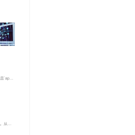
JavaScript中，`bind`、`call`和`apply`均可改变函数的`this`指向并传递参数。其中，`bind`返回一个新函数，不立即执行；`call`和`apply`则立即执行，且`apply`的参数以数组形式传递。三者在改变`this`指向及传参上功能相似，但在执行时机和参数传递方式上有所区别。
构造函数是JavaScript中用于创建新对象的特殊函数，通常首字母大写。通过`new`关键字调用构造函数，可以初始化具有相同属性和方法的对象实例，从而实现代码复用。例如，定义一个`Person`构造函数，可以通过传入不同的参数创建多个`Person`对象，每个对象都有自己的属性值。此外，构造函数还可以包含方法，使每个实例都能执行特定的操作。构造函数的静态属性仅能通过构造函数本身访问。ES6引入了`class`语法糖，简化了类的定义和实例化过程。