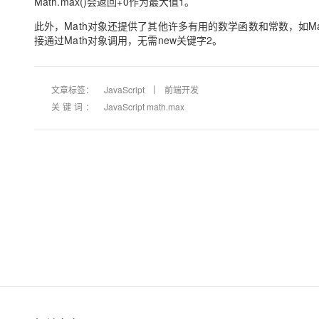
Math.max()会返回+0作为最大值1。‌
大模型解决方案
此外，‌Math对象还提供了其他许多有用的数学函数和常数，‌如Math.
迁移与运维管理
快速部署 Dify，高效搭建 
接通过Math对象调用，‌无需new关键字2。‌
专有云
10 分钟在聊天系统中增加
文章标签：
JavaScript
前端开发
关键词：
JavaScript math.max