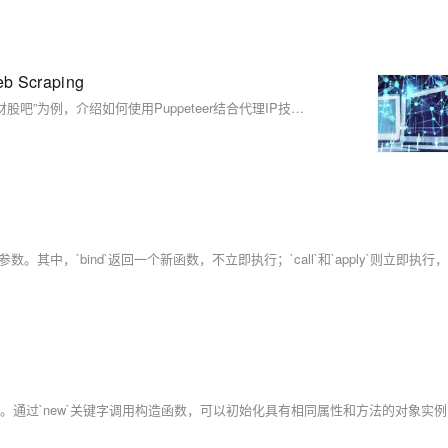
Scraping
在现代Web开发中，数据采集尤为重要，尤其在财经领域。本文以“东财股吧”为例，介绍如何使用Puppeteer结合代理IP技术进行高效的数据抓取。Puppeteer是一个强大的Node.js库，支持无头浏览器操作，适用于复杂的数据采集任务。通过设置代理IP、User-Agent及Cookies，可显著提升抓取成功率与效率，并以示例代码展示具体实现过程，为数据分析提供有力支持。