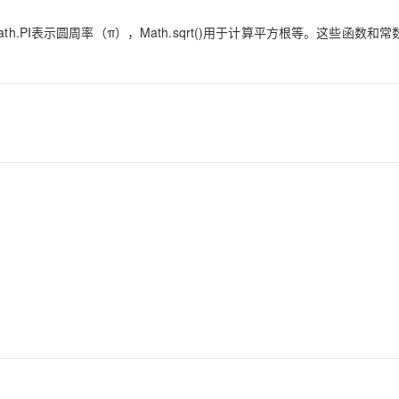
PI表示圆周率（‌π）‌，‌Math.sqrt()用于计算平方根等。‌这些函数和
AI 应用
10分钟微调：让0.6B模型媲美235B模
多模态数据信
型
依托云原生高可用架构,实现Dify私有化部署
用1%尺寸在特定领域达到大模型90%以上效果
一个 AI 助手
超强辅助，Bol
即刻拥有 DeepSeek-R1 满血版
在企业官网、通讯软件中为客户提供 AI 客服
多种方案随心选，轻松解锁专属 DeepSeek