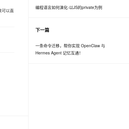
编程语言如何演化-以JS的private为例
常数可以直
息提取
与 AI 智能体进行实时音视频通话
从文本、图片、视频中提取结构化的属性信息
构建支持视频理解的 AI 音视频实时通话应用
下一篇
t.diy 一步搞定创意建站
构建大模型应用的安全防护体系
通过自然语言交互简化开发流程,全栈开发支持
通过阿里云安全产品对 AI 应用进行安全防护
一条命令迁移，帮你实现 OpenClaw 与
Hermes Agent 记忆互通！