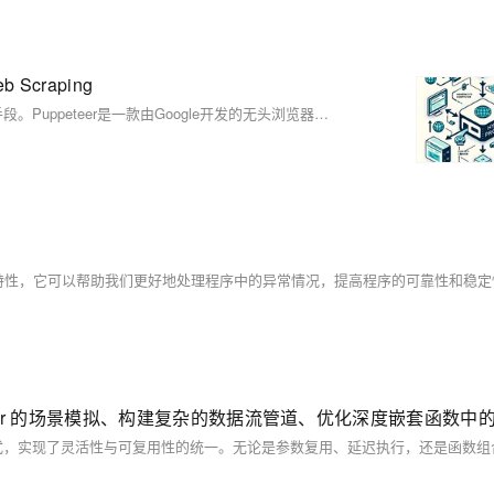
Scraping
随着互联网的发展，网页数据抓取已成为数据分析和市场调研的关键手段。Puppeteer是一款由Google开发的无头浏览器工具，可在Node.js环境中模拟用户行为，高效抓取网页数据。本文将介绍如何利用Puppeteer的高级功能，通过设置代理IP、User-Agent和Cookies等技术，实现复杂的Web Scraping任务，并提供示例代码，展示如何使用亿牛云的爬虫代理来提高爬虫的成功率。通过合理配置这些参数，开发者可以有效规避目标网站的反爬机制，提升数据抓取效率。
中非常重要的一个特性，它可以帮助我们更好地处理程序中的异常情况，提高程序的可靠性和稳