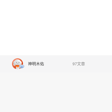
神明木佑
97文章