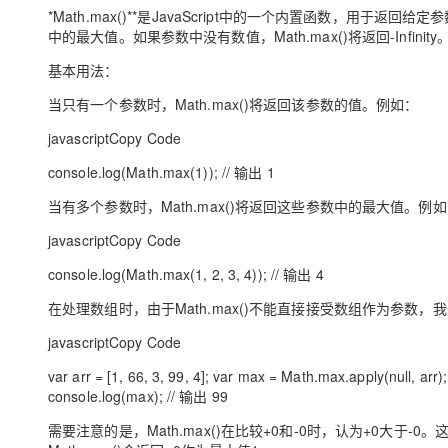
存储
天池大赛
Qwen3.7-Plus
云解析DNS
解决方案免费试用 新老
*Math.max()**是JavaScript中的一个内置函数，‌用
电子合同
中的最大值。‌如果参数中没有数值，‌Math.max()将返回-Infinity。
最高领取价值200元试用
能看、能想、能动手的多模
安全
网络与CDN
AI 算法大赛
畅捷通
基本用法：‌
大数据开发治理平台 Data
AI 产品 免费试用
网络
安全
云开发大赛
Qwen3-VL-Plus
Tableau 订阅
1亿+ 大模型 tokens 和 
当只有一个参数时，‌Math.max()将返回该参数的值。‌例如：‌
可观测
入门学习赛
中间件
AI空中课堂在线直播课
javascriptCopy Code
云防火墙
140+云产品 免费试用
上云与迁云
云原生的云上边界网络安全
产品新客免费试用，最长1
数据库
console.log(Math.max(1)); // 输出 1
生态解决方案
大模型服务
企业出海
大模型ACA认证体验
大数据计算
当有多个参数时，‌Math.max()将返回这些参数中的最大值。‌例如
助力企业全员 AI 认知与能
行业生态解决方案
千问AI平台-Token Plan
政企业务
javascriptCopy Code
媒体服务
开发者生态解决方案
console.log(Math.max(1, 2, 3, 4)); // 输出 4
企业服务与云通信
千问AI平台-模型体验
AI 开发和 AI 应用解决
在处理数组时，‌由于Math.max()不能直接接受数组作为参数，‌我们
在线体验全尺寸、多种模态
域名与网站
javascriptCopy Code
Happy 系列大模型
终端用户计算
var arr = [1, 66, 3, 99, 4]; var max = Math.max.app
console.log(max); // 输出 99
Serverless
需要注意的是，‌Math.max()在比较+0和-0时，‌认为+0大于-0。
开发工具