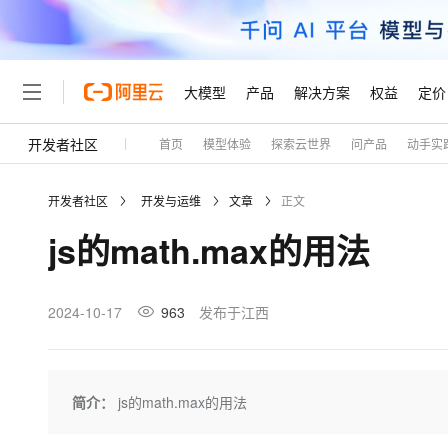
大模型
产品
解决方案
权益
定价
开发者社区
首页
模型体验
探索云世界
问产品
动手实
大模型
产品
解决方案
权益
定价
云市场
伙伴
服务
了解阿里云
精选产品
精选解决方案
普惠上云
产品定价
精选商城
成为销售伙伴
售前咨询
为什么选择阿里云
千问AI平台
开发者社区
开发与运维
文章
正文
了解云产品的定价详情
大模型服务平台百炼
千问办公，解锁你的工作
普惠上云 官方力荐
分销伙伴
在线服务
网站建设
什么是云计算
大
js的math.max的用法
大模型服务与应用平台
企业级Agent产品，直接
云服务器38元/年起，超
咨询伙伴
多端小程序
技术领先
云上成本管理
售后服务
轻量应用服务器
Agency Agents：拥
官方推荐返现计划
大模型
精选产品
精选解决方案
Salesforce 国际版订阅
稳定可靠
管理和优化成本
推荐新用户得奖励，单订单
销售伙伴合作计划
2024-10-17
963
发布于江西
自助服务
友盟天域
安全合规
人工智能与机器学习
AI
文本生成
云数据库 RDS
HappyHorse 打造一
云工开物
无影生态合作计划
在线服务
观测云
分析师报告
高校专属算力普惠，学生认
计算
互联网应用开发
Qwen3.8-Max
HOT
Salesforce On Alibaba C
工单服务
Tuya 物联网平台阿里云
研究报告与白皮书
人工智能平台 PAI
快速拥有专属 OpenClaw
简介：
js的math.max的用法
大模
Consulting Partner 合
大数据
容器
智能体时代全能旗舰模型
免费试用
短信专区
一站式AI开发、训练和推
蓝凌 OA
AI 大模型销售与服务生
现代化应用