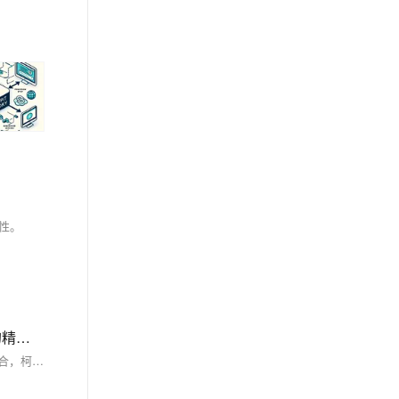
定性。
详解js柯里化原理及用法，探究柯里化在Redux Selector 的场景模拟、构建复杂的数据流管道、优化深度嵌套函数中的精妙应用
柯里化是一种强大的函数式编程技术，它通过将函数分解为单参数形式，实现了灵活性与可复用性的统一。无论是参数复用、延迟执行，还是函数组合，柯里化都为现代编程提供了极大的便利。 从 Redux 的选择器优化到复杂的数据流处理，再到深度嵌套的函数优化，柯里化在实际开发中展现出了非凡的价值。如果你希望编写更简洁、更优雅的代码，柯里化无疑是一个值得深入学习和实践的工具。从简单的实现到复杂的应用，希望这篇博客能为你揭开柯里化的奥秘，助力你的开发之旅！ 只有锻炼思维才能可持续地解决问题，只有思维才是真正值得学习和分享的核心要素。如果这篇博客能给您带来一点帮助，麻烦您点个赞支持一