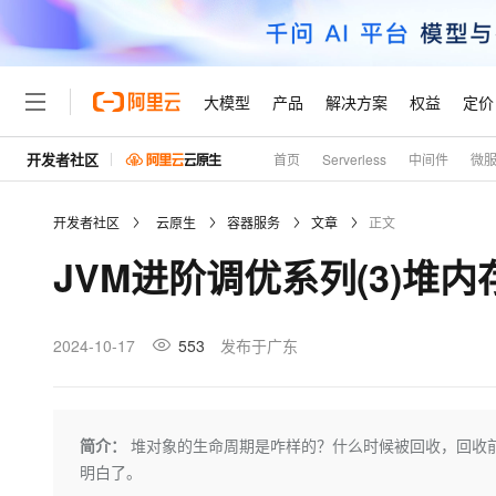
大模型
产品
解决方案
权益
定价
开发者社区
首页
Serverless
中间件
微
大模型
产品
解决方案
权益
定价
云市场
伙伴
服务
了解阿里云
精选产品
精选解决方案
普惠上云
产品定价
精选商城
成为销售伙伴
售前咨询
为什么选择阿里云
千问AI平台
开发者社区
云原生
容器服务
文章
正文
了解云产品的定价详情
大模型服务平台百炼
千问办公，解锁你的工作
普惠上云 官方力荐
分销伙伴
在线服务
网站建设
什么是云计算
大
JVM进阶调优系列(3)堆
大模型服务与应用平台
企业级Agent产品，直接
云服务器38元/年起，超
咨询伙伴
多端小程序
技术领先
云上成本管理
售后服务
轻量应用服务器
Agency Agents：拥
官方推荐返现计划
大模型
精选产品
精选解决方案
Salesforce 国际版订阅
稳定可靠
管理和优化成本
推荐新用户得奖励，单订单
销售伙伴合作计划
2024-10-17
553
发布于广东
自助服务
友盟天域
安全合规
人工智能与机器学习
AI
文本生成
云数据库 RDS
HappyHorse 打造一
云工开物
无影生态合作计划
在线服务
观测云
分析师报告
高校专属算力普惠，学生认
计算
互联网应用开发
Qwen3.8-Max
HOT
Salesforce On Alibaba C
工单服务
Tuya 物联网平台阿里云
研究报告与白皮书
人工智能平台 PAI
快速拥有专属 OpenClaw
简介：
堆对象的生命周期是咋样的？什么时候被回收，回收
大模
Consulting Partner 合
大数据
容器
智能体时代全能旗舰模型
免费试用
短信专区
一站式AI开发、训练和推
明白了。
蓝凌 OA
AI 大模型销售与服务生
现代化应用