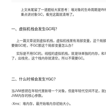
存储
天池大赛
Qwen3.7-Plus
云解析DNS
解决方案免费试用 新老
电子合同
最高领取价值200元试用
能看、能想、能动手的多模
安全
上文末尾留了一道题给大家思考：堆对象的生命周期是咋
网络与CDN
AI 算法大赛
畅捷通
重点讲对象GC，看完这篇就清晰了。
大数据开发治理平台 Data
AI 产品 免费试用
网络
安全
云开发大赛
Qwen3-VL-Plus
Tableau 订阅
1亿+ 大模型 tokens 和 
可观测
入门学习赛
一、虚拟机栈会发生GC吗？
中间件
AI空中课堂在线直播课
云防火墙
140+云产品 免费试用
上云与迁云
云原生的云上边界网络安全
产品新客免费试用，最长1
数据库
上一篇文章说到虚拟机栈，虚拟机栈里有局部变量，这个局部
生态解决方案
大模型服务
要做GC呢，不GC那这个局部变量怎么办？
企业出海
大模型ACA认证体验
大数据计算
助力企业全员 AI 认知与能
实际是不用GC的。线程的虚拟机栈，就是块单独的内存，和
行业生态解决方案
千问AI平台-Token Plan
政企业务
了，出栈完，这个栈内存就清空。所以不需要GC。
媒体服务
开发者生态解决方案
企业服务与云通信
千问AI平台-模型体验
AI 开发和 AI 应用解决
在线体验全尺寸、多种模态
域名与网站
二、什么时候会发生YGC？
Happy 系列大模型
终端用户计算
当JVM想把在年轻代里新增一个对象，但是年轻代空间不足，就
JVM内存的核心参数。
Serverless
-Xms：堆内存，最开始堆内存初始大小。
开发工具