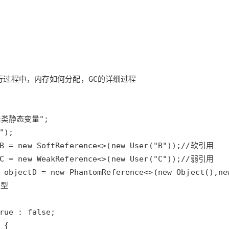
执行过程中，内存如何分配，GC的详细过程
是类静态变量"
"
B
=
new
SoftReference
<>
(
new
User
(
"B"
));
//软引用
C
=
new
WeakReference
<>
(
new
User
(
"C"
));
//弱引用
objectD
=
new
PhantomReference
<>
(
new
Object
(),
ne
类型
rue
 : 
false