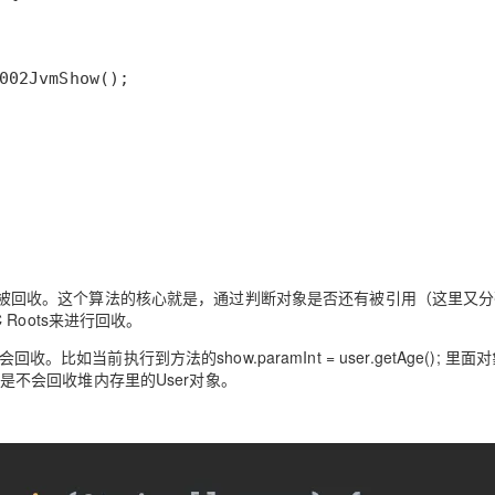
002JvmShow
被回收。这个算法的核心就是，通过判断对象是否还有被引用（这里又分
oots来进行回收。
执行到方法的show.paramInt = user.getAge(); 里面对
GC是不会回收堆内存里的User对象。