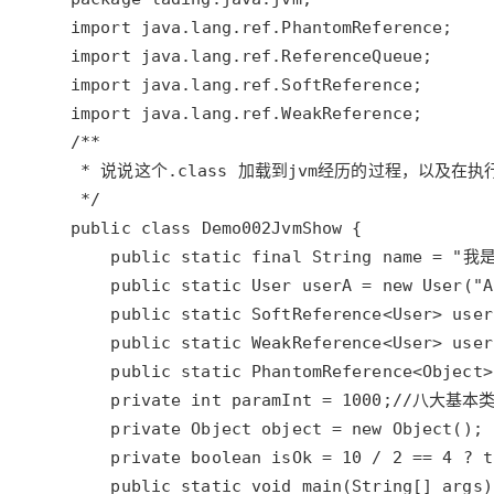
import
java
.
lang
.
ref
.
PhantomReference
import
java
.
lang
.
ref
.
ReferenceQueue
import
java
.
lang
.
ref
.
SoftReference
import
java
.
lang
.
ref
.
WeakReference
/**
* 说说这个.class 加载到jvm经历的过程，以及在
*/
public
class
Demo002JvmShow
public
static
final
String
name
=
"我
public
static
User
userA
=
new
User
(
"A
public
static
SoftReference
<
User
>
user
public
static
WeakReference
<
User
>
user
public
static
PhantomReference
<
Object
>
private
int
paramInt
=
1000
;
//八大基本
private
Object
object
=
new
Object
private
boolean
isOk
=
10
/
2
==
4
?
t
public
static
void
main
(
String
[] 
args