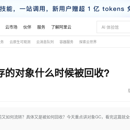
云市场
伙伴
服务
了解阿里云
服务
云原生可观测
云消息队列
容器服务
探索云世界
AI 特惠
数据与 API
成为产品伙伴
企业增值服务
最佳实践
价格计算器
AI 场景体
基础软件
产品伙伴合
阿里云认证
市场活动
配置报价
大模型
自助选配和估算价格
新方式
睿译宝，AI翻译排版一步到位
智启 AI 普惠权益
产品生态集成认证中心
企业支持计划
云上春晚
域名与网站
千问官方 MaaS 平台，为开发者和 Agent 而生，新用户赠送 1 亿 + tokens 额度
Qwen Aud
AI Coding
阿里云Maa
2026 阿里云
云服务器 E
为企业打
数据集
Windows
大模型认证
模型
NEW
NEW
内存的对象什么时候被回收?
交付可用成果
值低价云产品抢先购
上传文档即自动完成翻译和格式还原
至高享 1亿+免费 tokens，加速 Al 应用落地
提供智能易用的域名与建站服务
智能编程，一键
安全可靠、
产品生态伙伴
专家技术服务
云上奥运之旅
弹性计算合作
阿里云中企出
手机三要素
宝塔 Linux
全部认证
价格优势
有专属领域专家
GLM-5.2：长任务时代开源旗舰模型
阿里云 OPC 创新助力计划
千问大模型
即刻拥有 DeepS
AI 电商营销
对象存储 O
大模型
产品生态伙伴工作台
企业增值服务台
云栖战略参考
云存储合作计
云栖大会
身份实名认证
CentOS
训练营
推动算力普惠，释放技术红利
最高返9万
多领域专家智能体,一键组建 AI 虚拟交付团队
快速构建应用程序和网站，即刻迈出上云第一步
至高百万元 Token 补贴，加速一人公司成长
多元化、高性能、安全可靠的大模型服务
真正可用的 1M 上下文,一次完成代码全链路开发
轻松解锁专属 Dee
从图文生成到
云上的中国
数据库合作计
活动全景
短信
Docker
图片和
站式影视创作平台
Hermes Agent，打造自进化智能体
Token Plan 模型订阅计划
数字证书管理服务（原SSL证书）
5 分钟轻松部署
AI 广告创作
无影云电脑
企业成长
NEW
信息公告
看见新力量
云网络合作计
OCR 文字识别
JAVA
证享300元代金券
可视化编排打通从文字构思到成片全链路闭环
全托管，含MySQL、PostgreSQL、SQL Server、MariaDB多引擎
自主进化，持久记忆，越用越聪明
Qwen3.8-Max 首发尝鲜，限时加量 10 倍，夜间低至2折
实现全站HTTPS，呈现可信的WEB访问
图文、视频一
随时随地安
魔搭 Mode
Kimi-K3
HappyHors
NEW
loud
服务实践
官网公告
金融模力时刻
Salesforce O
版
发票查验
全能环境
Claude Code + GStack 打造工程团队
千问办公，限时限量积分加倍
Qoder
低代码高效构
AI 建站
短信服务
前又如何流转？具体又是被如何回收？今天重点讲对象GC，看完这篇就全
型
NEW
作计划
Kimi 最新旗舰模型，长程编程与推理利器
让文字生成流
计划
创新中心
魔搭 ModelSc
健康状态
理服务
让AI从“聊天伙伴”进化为能干活的“数字员工”
安装技能 GStack，拥有专属 AI 工程团队
你的AI工作搭子，覆盖日常办公高频场景
面向真实软件的智能体编程平台
0 代码专业建
客户案例
天气预报查询
操作系统
态合作计划