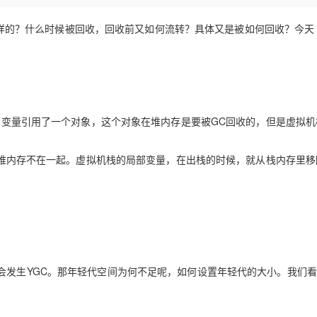
Deepseek-v4-pro
HappyHors
同享
万小智 AI 建站低至 15元/月
Qoder CN
AI 短剧/漫剧
云原生数据库 
快递物流查询
WordPress
成为服务伙
高校合作
点，立即开启云上创新
覆盖公网/内网、递归/权威、移动APP等全场景解析服务
送.CN域名，送备案服务码
基于千问大模型等，支持代码智能生成、研发智能问答
AI助力短剧
态智能体模型
旗舰 MoE 大模型，百万上下文与顶尖推理能力
图生视频，流
样的？什么时候被回收，回收前又如何流转？具体又是被如何回收？今天
Ubuntu
服务生态伙伴
云工开物
企业应用
Works
Night Plan 支持 Qwen 3.8-Max
云原生大数据计算服务 MaxCompute
AI 办公
容器服务 Kub
NEW
GLM-5.2
Wan2.7-T
Red Hat
30+ 款产品免费体验
Data Agent 驱动的一站式 Data+AI 开发治理平台
夜间 5 折，Qwen/Meoo/TokenPlan 客户专享
面向分析的企业级SaaS模式云数据仓库
AI智能应用
提供一站式管
科研合作
视觉 Coding、空间感知、多模态思考等全面升级
1M上下文，专为长程任务能力而生
ERP
堂（旗舰版）
SUSE
智能客服
CRM
防护产品
2个月
自动承接线索
变量引用了一个对象，这个对象在堆内存是要被GC回收的，但是虚拟机
建站小程序
OA 办公系统
AI 应用构建
大模型原生
力提升
堆内存不在一起。虚拟机栈的局部变量，在出栈的时候，就从栈内存里移
财税管理
模板建站
Qoder
大模型服务平台百炼-应用模版
HOT
NEW
面向真实软件
个人版上线、团队版降价；千问3.8-Max首发发尝鲜
丰富多元化的应用模版和解决方案
400电话
定制建站
万有无界
大模型服务平台百炼-智能体
方案
广告营销
模板小程序
的模型效果
灵活可视化地构建企业级 Agent
定制小程序
秒悟
人工智能平台 PAI
APP 开发
云端极速 AI 
新一代 AI 视频生成模型，深度适配广告营销等场景
AI Native 的算法工程平台，一站式完成建模、训练、推理服务部署
会发生YGC。那年轻代空间为何不足呢，如何设置年轻代的大小。我们
建站系统