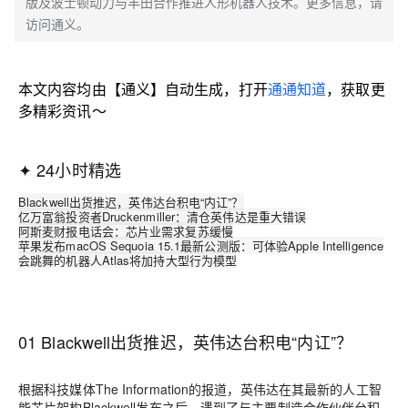
版及波士顿动力与丰田合作推进人形机器人技术。更多信息，请
访问通义。
本文内容均由【通义】自动生成，打开
通通知道
，获取更
多精彩资讯～
✦
24小时精选
Blackwell出货推迟，英伟达台积电“内讧”？
亿万富翁投资者Druckenmiller：清仓英伟达是重大错误
阿斯麦财报电话会：芯片业需求复苏缓慢
苹果发布macOS Sequoia 15.1最新公测版：可体验Apple Intelligence
会跳舞的机器人Atlas将加持大型行为模型
01 Blackwell出货推迟，英伟达台积电“内讧”？
根据科技媒体The Information的报道，英伟达在其最新的人工智
能芯片架构Blackwell发布之后，遇到了与主要制造合作伙伴台积