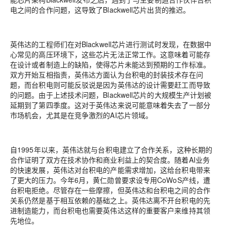
电之间的合作问题，这导致了Blackwell芯片出货的推迟。
英伟达的工程师们在对Blackwell芯片进行测试时发现，在数据中
心常见的高压环境下，这些芯片无法正常工作。这意味着可能存
在设计或者制造上的缺陷，使得芯片未能达到预期的工作标准。
双方开始互相指责，英伟达方面认为台积电的封装技术存在问
题，而台积电则可能反驳说是因为英伟达的设计需要赶工而导致
的问题。由于上述技术问题，Blackwell芯片的大规模生产计划被
延期到了第四季度。这对于英伟达来说可能意味着失去了一部分
市场机会，尤其是在竞争激烈的AI芯片领域。
自1995年以来，英伟达就与台积电建立了合作关系，这种长期的
合作证明了双方在技术协作和商业利益上的契合度。随着AI业务
的快速发展，英伟达对台积电的产能需求增加，这给台积电带来
了更大的压力。今年6月，黄仁勋曾要求设专用CoWoS产线，遭
台积电拒绝。尽管存在一些摩擦，但英伟达和台积电之间的合作
关系仍然是基于相互依赖的基础之上。英伟达离不开台积电的先
进制造能力，而台积电也需要英伟达这样的重要客户来维持其领
先地位。