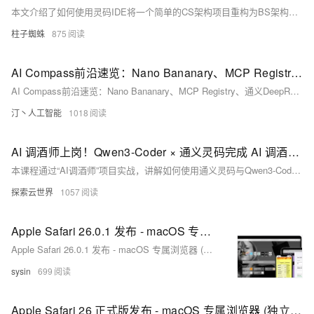
本文介绍了如何使用灵码IDE将一个简单的CS架构项目重构为BS架构，涉及项目依赖修改、功能迁移、自动开发Web页面等内容，验证了灵码在复杂开发任务中的能力。尽管界面美观度不足，但核心功能已实现。
柱子蜘蛛
875
AI Compass前沿速览：Nano Bananary、MCP Registry、通义DeepResearch 、VoxCPM、InternVLA·M1具身机器人
AI Compass前沿速览：Nano Bananary、MCP Registry、通义DeepResearch 、VoxCPM、InternVLA·M1具身机器人
汀丶人工智能
1018
AI 调酒师上岗！Qwen3-Coder × 通义灵码完成 AI 调酒师项目实战开发
本课程通过“AI调酒师”项目实战，讲解如何使用通义灵码与Qwen3-Coder模型结合阿里云百炼平台，从需求分析、前端界面搭建、后端服务调用到整体部署的全流程开发。内容涵盖Bento UI设计、Tailwind CSS布局、语音识别与大模型内容生成，并结合MCP服务实现设计稿驱动开发，帮助开发者快速构建趣味AI应用，提升产品落地能力。
探索云世界
1057
Apple Safari 26.0.1 发布 - macOS 专属浏览器 (独立安装包下载)
Apple Safari 26.0.1 发布 - macOS 专属浏览器 (独立安装包下载)
sysin
699
Apple Safari 26 正式版发布 - macOS 专属浏览器 (独立安装包下载)