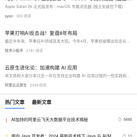
Apple Safari 26 正式版发布 - macOS 专属浏览器 (独立安装包下载)
sysin
903
苹果打响AI反击战！复盘8年布局
最近半年来，苹果在AI领域连发大招。今年4月，苹果就被曝出挖走谷歌搜索技术和人工智能（AI）部门工程副总裁约翰·詹南德雷亚（John Gianandrea）。两周前，苹果正式发表声明，将Core ML和Siri团队合并为AI/ML团队，并由约翰担任机器学习和AI战略主管。
技术小能手
2181
云原生进化论：加速构建 AI 应用
本文将和大家分享过去一年在支持企业构建 AI 应用过程的一些实践和思考。
阿里云云原生
2339
热门文章
最新文章
AI加持的阿里云飞天大数据平台技术揭秘
5695
1
面向 Java 开发者：2024 最新技术栈下 Java 与 AI/ML 
11
2