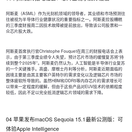
阿斯麦（ASML）作为光刻机领域的领导者，其业绩和市场预测往
往被视为半导体行业健康状况的重要指标之一。阿斯麦控股糟糕
的三季度财报周二因技术故障被提前放出，导致该公司股票和一
众芯片股大跌。
阿斯麦首席执行官Christophe Fouquet在周三的财报电话会上表
示，由于第三季度业绩令人失望，预计芯片市场的缓慢复苏将“持
续到整个2025年”。阿斯麦仍然认为，人工智能是半导体行业复苏
的一个关键推手。高盛、摩根士丹利等分析，阿斯麦近期面临的
困境主要是由其主要客户英特尔的需求变化以及逻辑芯片市场的
整体疲软所导致的。虽然HBM和DDR5等内存芯片的需求增长可
以带来一定程度的缓解，但由于这些产品对EUV技术的依赖程度
较低，因此不足以完全抵消逻辑芯片领域的需求下降。
04 苹果发布macOS Sequoia 15.1最新公测版：可
体验Apple Intelligence