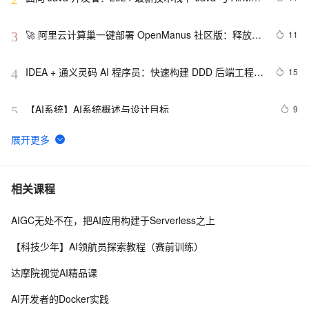
融合的实操详尽指南
🚀 阿里云计算巢一键部署 OpenManus 社区版：释放 AI 
11
3
生产力的终极解决方案
IDEA + 通义灵码 AI 程序员：快速构建 DDD 后端工程模
15
4
板
【AI系统】AI系统概述与设计目标
9
5
《百炼成金-大金融模型新篇章》––11.构建金融级AI原
10
6
生的蓝图
视觉AI五天训练营教程 Day 1
7
7
相关课程
AIGC无处不在，把AI应用构建于Serverless之上
固特异（Goodyear）利用人工智能和物联网实现数字化
7
8
转型的惊人方式
【科技少年】AI领航员探索教程（赛前训练）
AAAI,ICML,CVPR,NeurIPS...31篇国际七大AI顶会2021
6
9
达摩院视觉AI精品课
年度Best Papers 一文回顾（1）
1370亿参数、接近人类水平，谷歌对话AI模型LaMDA放
5
10
AI开发者的Docker实践