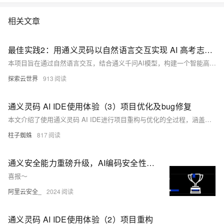
相关文章
最佳实践2：用通义灵码以自然语言交互实现 AI 高考志愿填报系统
本项目旨在通过自然语言交互，结合通义千问AI模型，构建一个智能高考志愿填报系统。利用Vue3与Python，实现信息采集、AI推荐、专业详情展示及数据存储功能，支持响应式设计与Supabase数据库集成，助力考生精准择校选专业。（239字）
探索云世界
913
通义灵码 AI IDE使用体验（3）项目优化及bug修复
本文介绍了使用通义灵码 AI IDE进行项目重构与优化的全过程，涵盖页面调整、UI更新、功能修复等内容，并展示了多次优化后的成果与仍存在的问题。
柱子蜘蛛
817
通义安全能力重磅升级，AI编码安全性全球领先
喜报～
阿里云安全_
2024
通义灵码 AI IDE使用体验（2）项目重构