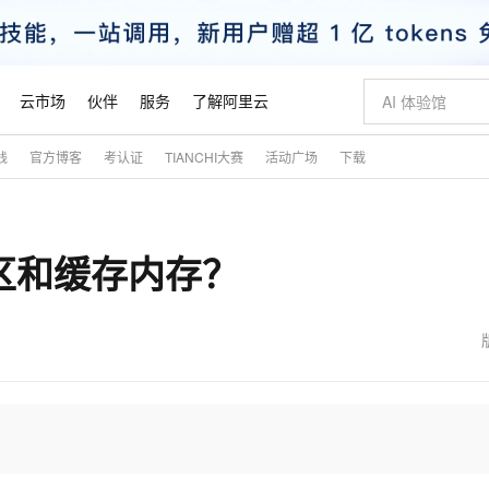
云市场
伙伴
服务
了解阿里云
践
官方博客
考认证
TIANCHI大赛
活动广场
下载
AI 特惠
数据与 API
成为产品伙伴
企业增值服务
最佳实践
价格计算器
AI 场景体
基础软件
产品伙伴合
阿里云认证
市场活动
配置报价
大模型
自助选配和估算价格
新方式
睿译宝，AI翻译排版一步到位
智启 AI 普惠权益
产品生态集成认证中心
企业支持计划
云上春晚
域名与网站
千问官方 MaaS 平台，为开发者和 Agent 而生，新用户赠送 1 亿 + tokens 额度
Qwen Aud
AI Coding
阿里云Maa
2026 阿里云
云服务器 E
为企业打
数据集
Windows
大模型认证
模型
NEW
NEW
冲区和缓存内存？
交付可用成果
值低价云产品抢先购
上传文档即自动完成翻译和格式还原
至高享 1亿+免费 tokens，加速 Al 应用落地
提供智能易用的域名与建站服务
智能编程，一键
安全可靠、
产品生态伙伴
专家技术服务
云上奥运之旅
弹性计算合作
阿里云中企出
手机三要素
宝塔 Linux
全部认证
价格优势
有专属领域专家
GLM-5.2：长任务时代开源旗舰模型
阿里云 OPC 创新助力计划
千问大模型
即刻拥有 DeepS
AI 电商营销
对象存储 O
大模型
产品生态伙伴工作台
企业增值服务台
云栖战略参考
云存储合作计
云栖大会
身份实名认证
CentOS
训练营
推动算力普惠，释放技术红利
最高返9万
多领域专家智能体,一键组建 AI 虚拟交付团队
快速构建应用程序和网站，即刻迈出上云第一步
至高百万元 Token 补贴，加速一人公司成长
多元化、高性能、安全可靠的大模型服务
真正可用的 1M 上下文,一次完成代码全链路开发
轻松解锁专属 Dee
从图文生成到
云上的中国
数据库合作计
活动全景
短信
Docker
图片和
站式影视创作平台
Hermes Agent，打造自进化智能体
Token Plan 模型订阅计划
数字证书管理服务（原SSL证书）
5 分钟轻松部署
AI 广告创作
无影云电脑
企业成长
NEW
信息公告
看见新力量
云网络合作计
OCR 文字识别
JAVA
证享300元代金券
可视化编排打通从文字构思到成片全链路闭环
全托管，含MySQL、PostgreSQL、SQL Server、MariaDB多引擎
自主进化，持久记忆，越用越聪明
Qwen3.8-Max 首发尝鲜，限时加量 10 倍，夜间低至2折
实现全站HTTPS，呈现可信的WEB访问
图文、视频一
随时随地安
魔搭 Mode
Kimi-K3
HappyHors
NEW
loud
服务实践
官网公告
金融模力时刻
Salesforce O
版
发票查验
全能环境
Claude Code + GStack 打造工程团队
千问办公，限时限量积分加倍
Qoder
低代码高效构
AI 建站
短信服务
型
NEW
作计划
Kimi 最新旗舰模型，长程编程与推理利器
让文字生成流
计划
创新中心
魔搭 ModelSc
健康状态
理服务
让AI从“聊天伙伴”进化为能干活的“数字员工”
安装技能 GStack，拥有专属 AI 工程团队
你的AI工作搭子，覆盖日常办公高频场景
面向真实软件的智能体编程平台
0 代码专业建
客户案例
天气预报查询
操作系统
态合作计划