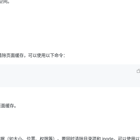
空间。
清除页面缓存，可以使用以下命令：
页面缓存。
的元数据（如大小、位置、权限等）。要同时清除目录项和 inode，可以使用