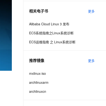
相关电子书
更多
息提取
与 AI 智能体进行实时音视频通话
从文本、图片、视频中提取结构化的属性信息
构建支持视频理解的 AI 音视频实时通话应用
Alibaba Cloud Linux 3 发布
t.diy 一步搞定创意建站
构建大模型应用的安全防护体系
ECS系统指南之Linux系统诊断
通过自然语言交互简化开发流程,全栈开发支持
通过阿里云安全产品对 AI 应用进行安全防护
ECS运维指南 之 Linux系统诊断
推荐镜像
更多
mxlinux-iso
archlinuxarm
archlinuxcn