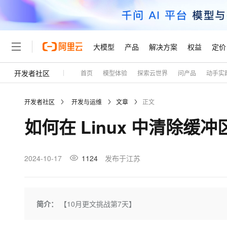
大模型
产品
解决方案
权益
定价
开发者社区
首页
模型体验
探索云世界
问产品
动手实
大模型
产品
解决方案
权益
定价
云市场
伙伴
服务
了解阿里云
精选产品
精选解决方案
普惠上云
产品定价
精选商城
成为销售伙伴
售前咨询
为什么选择阿里云
千问AI平台
开发者社区
开发与运维
文章
正文
了解云产品的定价详情
大模型服务平台百炼
千问办公，解锁你的工作
普惠上云 官方力荐
分销伙伴
在线服务
网站建设
什么是云计算
大
如何在 Linux 中清除缓
大模型服务与应用平台
企业级Agent产品，直接
云服务器38元/年起，超
咨询伙伴
多端小程序
技术领先
云上成本管理
售后服务
轻量应用服务器
Agency Agents：拥
官方推荐返现计划
大模型
精选产品
精选解决方案
Salesforce 国际版订阅
稳定可靠
管理和优化成本
推荐新用户得奖励，单订单
销售伙伴合作计划
2024-10-17
1124
发布于江苏
自助服务
友盟天域
安全合规
人工智能与机器学习
AI
文本生成
云数据库 RDS
HappyHorse 打造一
云工开物
无影生态合作计划
在线服务
观测云
分析师报告
高校专属算力普惠，学生认
计算
互联网应用开发
Qwen3.8-Max
HOT
Salesforce On Alibaba C
工单服务
Tuya 物联网平台阿里云
研究报告与白皮书
人工智能平台 PAI
快速拥有专属 OpenClaw
简介：
【10月更文挑战第7天】
大模
Consulting Partner 合
大数据
容器
智能体时代全能旗舰模型
免费试用
短信专区
一站式AI开发、训练和推
蓝凌 OA
AI 大模型销售与服务生
现代化应用