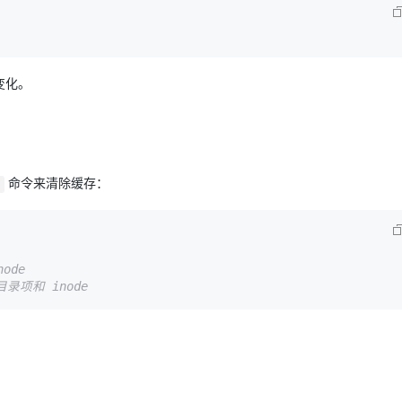
变化。
命令来清除缓存：
l
ode
录项和 inode