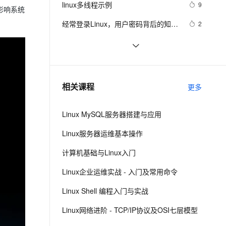
安全
找及“|”管道符、gzip/gunzip 压缩、
linux多线程示例
我要投诉
e-1.1-I2V
Cosyvoice-V3-Flash
9
PolarDB
上云场景组合购
Milvus 弹性伸缩功能新增节
影响系统
伴
zip/unzip 压缩
漫剧创作，剧本、分镜、视频高效生成
100%兼容MySQL、PostgreSQL，兼容Oracle，支持集中和分布式
覆盖90%+业务场景，专享组合折扣价
点支持范围
畅自然，细节丰富
高表现力语音合成大模型，语音克隆听感自然
VPN
经常登录Linux，用户密码背后的知识
2
了解一下
ernetes 版 ACK
云聚AI 严选权益
AI 原生数据库服务发布
SSL 证书
Linux 下的 sleep
628
2V
Fun-ASR
，一键激活高效办公新体验
理容器应用的 K8s 服务
精选AI产品，从模型到应用全链提效
Agent 数据网关
文戏情感细腻自然，动作戏激烈拳拳到肉，实现更强表演能力
支持中英文自由切换，具备更强的噪声鲁棒性
堡垒机
linux kernel中的链表
578
AI 用量加速计划
云原生数据库 PolarDB
防火墙
、识别商机，让客服更高效、服务更出色。
linux下SOCKET深入
新老同享，达量后返
Agentic Database 发布
709
相关课程
更多
主机安全
应用
Linux MySQL服务器搭建与应用
千问办公
NEW
AI 应用及服务市场
的智能体编程平台
一站式AI生产力平台
Linux服务器运维基本操作
AI 应用
伶鹊
计算机基础与Linux入门
企业级人与Agent协作平台，接入和调度多个数字员工
智能客服平台，对话机器人、对话分析、智能外呼
大模型
Linux企业运维实战 - 入门及常用命令
大模型服务平台百炼 - 全妙
自然语言处理
Linux Shell 编程入门与实战
应用创作平台
多模态内容创作工具，已接入 DeepSeek
数据标注
Linux网络进阶 - TCP/IP协议及OSI七层模型
机器学习