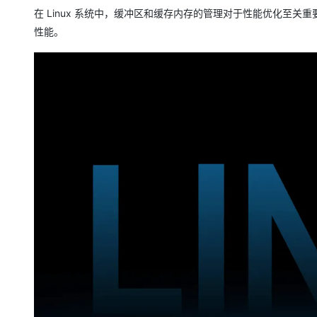
存储
天池大赛
Qwen3.7-Plus
云解析DNS
解决方案免费试用 新老
电子合同
在 Linux 系统中，缓冲区和缓存内存的管理对于性能优化至
最高领取价值200元试用
能看、能想、能动手的多模
安全
网络与CDN
性能。
AI 算法大赛
畅捷通
大数据开发治理平台 Data
AI 产品 免费试用
网络
安全
云开发大赛
Qwen3-VL-Plus
Tableau 订阅
1亿+ 大模型 tokens 和 
可观测
入门学习赛
中间件
AI空中课堂在线直播课
云防火墙
140+云产品 免费试用
上云与迁云
云原生的云上边界网络安全
产品新客免费试用，最长1
数据库
生态解决方案
大模型服务
企业出海
大模型ACA认证体验
大数据计算
助力企业全员 AI 认知与能
行业生态解决方案
千问AI平台-Token Plan
政企业务
媒体服务
开发者生态解决方案
企业服务与云通信
千问AI平台-模型体验
AI 开发和 AI 应用解决
在线体验全尺寸、多种模态
域名与网站
Happy 系列大模型
终端用户计算
Serverless
开发工具