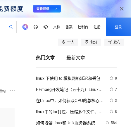
文档
备案
控制台
注册
登录
个人
积分
发布
验
作计划
器
AI 活动
专业服务
服务伙伴合作计划
开发者社区
加入我们
产品动态
服务平台百炼
阿里云 OPC 创新助力计划
热门文章
最新文章
一站式生成采购清单，支持单品或批量购买
io：打造专属 AI 语音助手
S产品伙伴计划（繁花）
峰会
CS
造的大模型服务与应用开发平台
一句话生成原生可编辑精美 PPT 文稿
AI 生产力先锋
Al MaaS 服务伙伴赋能合作
域名
博文
Careers
至高可申请百万元
Qwen3.8-Max 模型上线
开启高性价比 AI 编程新体验
弹性可伸缩的云计算服务
Qwen-Audio-3.0-Realtime 端到端实时语音角色扮演
输入一句话想法, 轻松生成专业的 PPT
先锋实践拓展 AI 生产力的边界
Token 补贴，五大权
计划
海大会
伙伴信用分合作计划
商标
问答
社会招聘
linux 下使用 tc 模拟网络延迟和丢包
8
益加速 OPC 成功
eek-V4-Pro
SS
一键部署幻兽帕鲁游戏服务器
飞天发布时刻
HOT
Open Search 向量检索版支
划
备案
电子书
校园招聘
pSeek-V4-Pro
视频创作，一键激活电商全链路生产力
稳定、安全、高性价比、高性能的云存储服务
一键购买专属联机服务器，轻松开启游戏
所见，即是所愿
持视频检索 Pipeline 功能
更多支持
FFmpeg开发笔记（五十九）Linux编
7
版权
划
公司注册
镜像站
视频生成
语音识别与合成
译ijkplayer的Android平台so库
专属 QwenPaw
漫剧工坊：一站式动画创作平台
AI 实训营
HOT
应用身份服务 (IDaaS)
在Linux中，如何获取CPU的总核心
3
合作伙伴培训与认证
划
上云迁移
站生成，高效打造优质广告素材
全接入的云上超级电脑
从聊天伙伴进化为能主动干活的本地数字员工
快速生产连贯的高质量长漫剧
从基础到进阶，Agent 创客手把手教你
OpenClaw 管理能力上线
数？
lScope
我要反馈
e-1.1-T2V
Qwen3-TTS-Flash
linux中的tar打包、压缩多个文件、磁
8
查询合作伙伴
n Alibaba Cloud ISV 合作
代维服务
建企业门户网站
10 分钟搭建微信、支付宝小程序
MaxCompute MaxFrame 提
盘查看和分区类、du查看文件和目录
畅细腻的高质量视频
离线语音合成大模型，多语言方言自适应，低延迟高稳定
创新加速
如何增强Linux和Unix服务器系统安
ope
登录合作伙伴管理后台
584
我要建议
站，无忧落地极速上线
以可视化方式快速构建移动和 PC 门户网站
国内短信简单易用，安全可靠，秒级触达，全球覆盖200+国家和地区。
高效部署网站，快速应用到小程序
供自动弹性内存功能
占用的磁盘空间linux中的grep 过滤查
全性