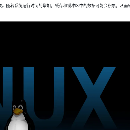
Deepseek-v4-pro
HappyHors
同享
万小智 AI 建站低至 15元/月
Qoder CN
AI 短剧/漫剧
云原生数据库 
快递物流查询
WordPress
关重要。随着系统运行时间的增加，缓存和缓冲区中的数据可能会积累，从而
成为服务伙
高校合作
点，立即开启云上创新
覆盖公网/内网、递归/权威、移动APP等全场景解析服务
送.CN域名，送备案服务码
基于千问大模型等，支持代码智能生成、研发智能问答
AI助力短剧
态智能体模型
旗舰 MoE 大模型，百万上下文与顶尖推理能力
图生视频，流
Ubuntu
服务生态伙伴
云工开物
企业应用
Works
Night Plan 支持 Qwen 3.8-Max
云原生大数据计算服务 MaxCompute
AI 办公
容器服务 Kub
NEW
GLM-5.2
Wan2.7-T
Red Hat
30+ 款产品免费体验
Data Agent 驱动的一站式 Data+AI 开发治理平台
夜间 5 折，Qwen/Meoo/TokenPlan 客户专享
面向分析的企业级SaaS模式云数据仓库
AI智能应用
提供一站式管
科研合作
视觉 Coding、空间感知、多模态思考等全面升级
1M上下文，专为长程任务能力而生
ERP
堂（旗舰版）
SUSE
智能客服
CRM
防护产品
2个月
自动承接线索
建站小程序
OA 办公系统
AI 应用构建
大模型原生
力提升
财税管理
模板建站
Qoder
大模型服务平台百炼-应用模版
HOT
NEW
面向真实软件
个人版上线、团队版降价；千问3.8-Max首发发尝鲜
丰富多元化的应用模版和解决方案
400电话
定制建站
万有无界
大模型服务平台百炼-智能体
方案
广告营销
模板小程序
的模型效果
灵活可视化地构建企业级 Agent
定制小程序
秒悟
人工智能平台 PAI
APP 开发
云端极速 AI 
新一代 AI 视频生成模型，深度适配广告营销等场景
AI Native 的算法工程平台，一站式完成建模、训练、推理服务部署
建站系统