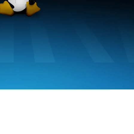
AI 应用
10分钟微调：让0.6B模型媲美235B模
多模态数据信
型
依托云原生高可用架构,实现Dify私有化部署
用1%尺寸在特定领域达到大模型90%以上效果
一个 AI 助手
超强辅助，Bol
即刻拥有 DeepSeek-R1 满血版
在企业官网、通讯软件中为客户提供 AI 客服
多种方案随心选，轻松解锁专属 DeepSeek