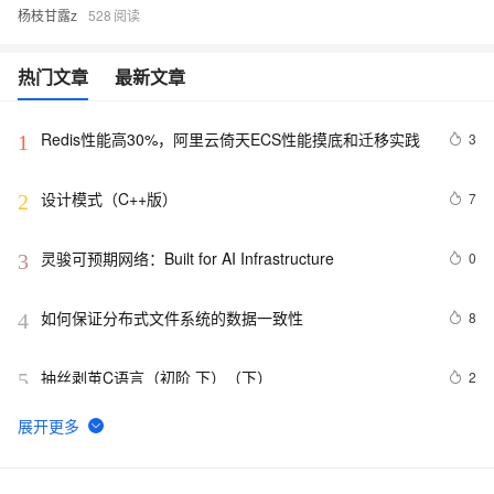
杨枝甘露z
528
热门文章
最新文章
Redis性能高30%，阿里云倚天ECS性能摸底和迁移实践
3
1
设计模式（C++版）
7
2
灵骏可预期网络：Built for AI Infrastructure
0
3
如何保证分布式文件系统的数据一致性
8
4
抽丝剥茧C语言（初阶 下）（下）
2
5
重生之---我测阿里云U1实例(通用算力型)
5
6