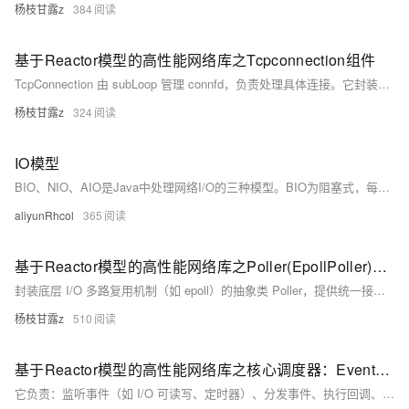
杨枝甘露z
384
基于Reactor模型的高性能网络库之Tcpconnection组件
TcpConnection 由 subLoop 管理 connfd，负责处理具体连接。它封装了连接套接字，通过 Channel 监听可读、可写、关闭、错误等
杨枝甘露z
324
IO模型
BIO、NIO、AIO是Java中处理网络I/O的三种模型。BIO为阻塞式，每个连接需单独线程，高并发下性能受限；NIO通过非阻塞与多路复用提升并发能力，少量线程可处理大量请求；AIO进一步实现异步非阻塞，数据复制时线程可释放，由回调机制处理后续操作。三者适用于不同场景，BIO易用但低效，NIO高效但复杂，AIO理论性能更优但目前在Linux上仍依赖多路复用实现。Java 21引入虚拟线程后，BIO也可兼具高性能与易编写特性。
aliyunRhcol
365
基于Reactor模型的高性能网络库之Poller(EpollPoller)组件
封装底层 I/O 多路复用机制（如 epoll）的抽象类 Poller，提供统一接口支持多种实现。Poller 是一个抽象基类，定义了 Channel 管理、事件收集等核心功能，并与 EventLoop 绑定。其子类 EPollPoller 实现了基于 epoll 的具体操作，包括事件等待、Channel 更新和删除等。通过工厂方法可创建默认的 Poller 实例，实现多态调用。
杨枝甘露z
510
基于Reactor模型的高性能网络库之核心调度器：EventLoop组件
它负责：监听事件（如 I/O 可读写、定时器）、分发事件、执行回调、管理事件源 Channel 等。