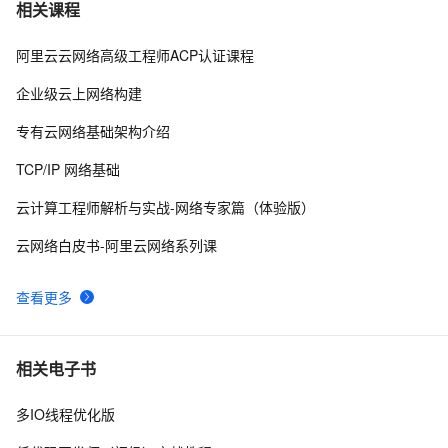
HTML5+CSS3前端入门教程---从0开始通过一个商城实例
4
7
相关课程
手把手教你学习PC端和移动端页面开发第8章FlexBox布
局（上）
阿里云云网络高级工程师ACP认证课程
 带你简单了解Chatgpt背后的秘密：大语言模型所需要条
2
8
件（数据算法算力）以及其当前阶段的缺点局限性
企业级云上网络构建
【分布式技术专题】「分布式技术架构」手把手教你如何
4
9
专有云网络基础架构介绍
开发一个属于自己的限流器RateLimiter功能服务
TCP/IP 网络基础
云计算工程师解析与实战-网络专家篇（体验版）
云网络白皮书-阿里云网络系列课
查看更多
相关电子书
多IO线程优化版