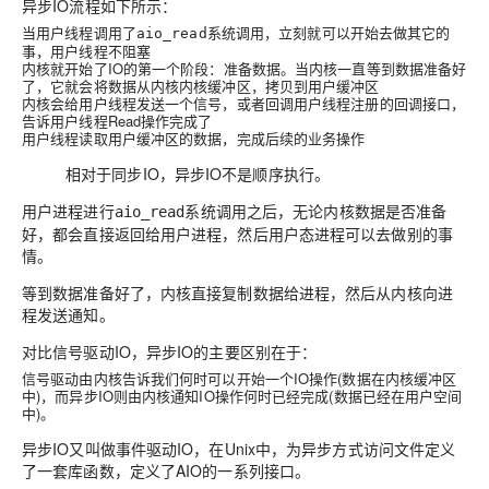
异步IO流程如下所示：
当用户线程调用了
系统调用，立刻就可以开始去做其它的
aio_read
事，用户线程不阻塞
内核就开始了IO的第一个阶段：准备数据。当内核一直等到数据准备好
了，它就会将数据从内核内核缓冲区，拷贝到用户缓冲区
内核会给用户线程发送一个信号，或者回调用户线程注册的回调接口，
告诉用户线程Read操作完成了
用户线程读取用户缓冲区的数据，完成后续的业务操作
相对于同步IO，异步IO不是顺序执行。
用户进程进行
系统调用之后，无论内核数据是否准备
aio_read
好，都会直接返回给用户进程，然后用户态进程可以去做别的事
情。
等到数据准备好了，内核直接复制数据给进程，然后从内核向进
程发送通知。
对比信号驱动IO，异步IO的主要区别在于：
信号驱动由内核告诉我们何时可以开始一个IO操作(数据在内核缓冲区
中)，而异步IO则由内核通知IO操作何时已经完成(数据已经在用户空间
中)。
异步IO又叫做事件驱动IO，在Unix中，为异步方式访问文件定义
了一套库函数，定义了AIO的一系列接口。