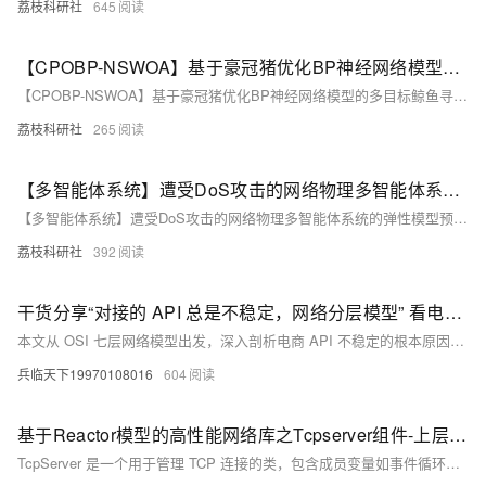
荔枝科研社
645
【CPOBP-NSWOA】基于豪冠猪优化BP神经网络模型的多目标鲸鱼寻优算法研究（Matlab代码实现）
【CPOBP-NSWOA】基于豪冠猪优化BP神经网络模型的多目标鲸鱼寻优算法研究（Matlab代码实现）
荔枝科研社
265
【多智能体系统】遭受DoS攻击的网络物理多智能体系统的弹性模型预测控制MPC研究（Simulink仿真实现）
【多智能体系统】遭受DoS攻击的网络物理多智能体系统的弹性模型预测控制MPC研究（Simulink仿真实现）
荔枝科研社
392
干货分享“对接的 API 总是不稳定，网络分层模型” 看电商 API 故障的本质
本文从 OSI 七层网络模型出发，深入剖析电商 API 不稳定的根本原因，涵盖物理层到应用层的典型故障与解决方案，结合阿里、京东等大厂架构，详解如何构建高稳定性的电商 API 通信体系。
兵临天下19970108016
604
基于Reactor模型的高性能网络库之Tcpserver组件-上层调度器
TcpServer 是一个用于管理 TCP 连接的类，包含成员变量如事件循环（EventLoop）、连接池（ConnectionMap）和回调函数等。其主要功能包括监听新连接、设置线程池、启动服务器及处理连接事件。通过 Acceptor 接收新连接，并使用轮询算法将连接分配给子事件循环（subloop）进行读写操作。调用链从 start() 开始，经由线程池启动和 Acceptor 监听，最终由 TcpConnection 管理具体连接的事件处理。