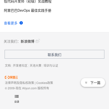
低代码开发师（初级）实战教程
阿里巴巴DevOps 最佳实践手册
查看更多
关注我们：
新浪微博
联系我们
文档
|
开发者社区
|
天池大赛
|
培训与认证
下一篇
法律声明及隐私权政策
|
Cookies政策
© 2009-现在 Aliyun.com 版权所有
增值电信业务经营许可证：
浙B2-20080101
域名注册服务机构许可：
浙D3-20210002
目录
浙公网安备 33010602009975号
浙B2-20080101-4