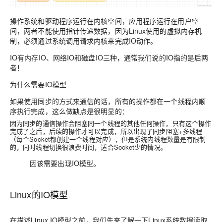
操作系统和驱动程序运行在内核空间，应用程序运行在用户空
间，两者不能使用指针传递数据，因为Linux使用的
虚拟内存
机
制，必须通过系统调用请求内核来完成IO动作。
IO有内存IO、网络IO和磁盘IO三种，通常我们说的IO指的是后两
者！
为什么需要IO模型
如果使用
同步
的方式来通信的话，所有的操作都在一个线程内顺
序执行完成，这么做缺点是很明显的：
因为同步的通信操作会阻塞同一个线程的其他任何操作，只有这个操作
完成了之后，后续的操作才可以完成，所以出现了
同步阻塞+多线程
（每个Socket都创建一个线程对应），但是系统内线程数量是有限制
的，同时线程切换很浪费时间，适合Socket少的情况。
因该需要出现IO模型。
Linux的IO模型
在描述Linux IO模型之前，我们先来了解一下Linux系统数据读取