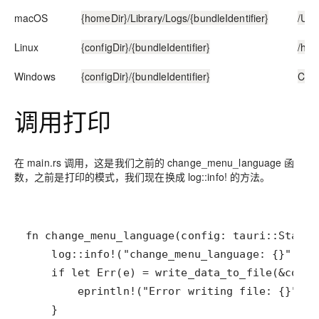
macOS
{homeDir}/Library/Logs/{bundleIdentifier}
/Use
Linux
{configDir}/{bundleIdentifier}
/hom
Windows
{configDir}/{bundleIdentifier}
C:\U
调用打印
在 main.rs 调用，这是我们之前的 change_menu_language 函
数，之前是打印的模式，我们现在换成 log::info! 的方法。