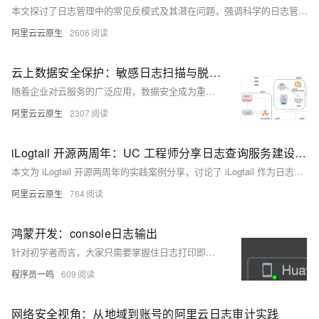
本文探讨了日志管理中的常见反模式及其潜在问题，强调科学的日志管理策略对系统可观测性的重要性。文中分析了6种反模式：copy truncate轮转导致的日志丢失或重复、NAS/OSS存储引发的采集不一致、多进程写入造成的日志混乱、创建文件空洞释放空间的风险、频繁覆盖写带来的数据完整性问题，以及使用vim编辑日志文件导致的重复采集。针对这些问题，文章提供了最佳实践建议，如使用create模式轮转日志、本地磁盘存储、单线程追加写入等方法，以降低日志采集风险，提升系统可靠性。最后总结指出，遵循这些实践可显著提高故障排查效率和系统性能。
阿里云云原生
2606
云上数据安全保护：敏感日志扫描与脱敏实践详解
随着企业对云服务的广泛应用，数据安全成为重要课题。通过对云上数据进行敏感数据扫描和保护，可以有效提升企业或组织的数据安全。本文主要基于阿里云的数据安全中心数据识别功能进行深入实践探索。通过对商品购买日志的模拟，分析了如何使用阿里云的工具对日志数据进行识别、脱敏（3 种模式）处理和基于 StoreView 的查询脱敏方式，从而在保障数据安全的同时满足业务需求。通过这些实践，企业可以有效降低数据泄漏风险，提升数据治理能力和系统安全性。
阿里云云原生
2307
iLogtail 开源两周年：UC 工程师分享日志查询服务建设实践案例
本文为 iLogtail 开源两周年的实践案例分享，讨论了 iLogtail 作为日志采集工具的优势，包括它在性能上超越 Filebeat 的能力，并通过一系列优化解决了在生产环境中替换 Filebeat 和 Logstash 时遇到的挑战。
阿里云云原生
764
鸿蒙开发：console日志输出
针对初学者而言，大家只需要掌握住日志打印即可，等到了鸿蒙应用开发的时候，还有一个鸿蒙原生的打印工具HiLog，到时，我们也会详细的去讲述，也会针对HiLog，封装一个通用的工具类。
程序员一鸣
609
网络安全视角：从地域到账号的阿里云日志审计实践