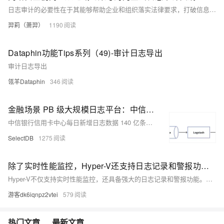
日志审计的必要性在于其能够帮助企业和组织落实法律要求，打破信息孤岛和应对安全威胁。选择 SLS 下日志审计应用，一方面是选择国家网络安全专用认证的日志分析产品，另一方面可以快速帮助大型公司统一管理多组地域、多个账号的日志数据。除了在日志服务中存储、查看和分析日志外，还可通过报表分析和告警配置，主动发现潜在的安全威胁，增强云上资产安全。
羿莉（萧羿）
1190
Dataphin功能Tips系列（49)-审计日志导出
审计日志导出
瓴羊Dataphin
346
金融场景 PB 级大规模日志平台：中信银行信用卡中心从 Elasticsearch 到 Apache Doris 的先进实践
中信银行信用卡中心每日新增日志数据 140 亿条（80TB），全量归档日志量超 40PB，早期基于 Elasticsearch 构建的日志云平台，面临存储成本高、实时写入性能差、文本检索慢以及日志分析能力不足等问题。因此使用 Apache Doris 替换 Elasticsearch，实现资源投入降低 50%、查询速度提升 2～4 倍，同时显著提高了运维效率。
SelectDB
1275
除了实时性能监控，Hyper-V还支持日志记录和警报功能你知道吗？
Hyper-V不仅支持实时性能监控，还具备强大的日志记录和警报功能。通过事件查看器可访问详细的日志文件，涵盖虚拟机管理、配置及Hypervisor事件，帮助故障排查和性能分析。警报功能支持预定义和自定义规则，可通过多种方式通知管理员，确保及时响应问题，保障虚拟化环境的稳定运行。
游客dk6iqnpz2vtei
579
热门文章
最新文章