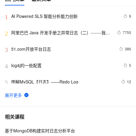
AI Powered SLS 智能分析能力创新
9
1
阿里巴巴 Java 开发手册之异常日志（二）-------我的
7755
2
经验
51.com开放平台日志
386
3
log4j的一些配置
5
4
图解MySQL【日志】——Redo Log
12
5
Log4J 漏洞复现+漏洞靶场
8
6
python 技术篇-logging模块的日志定期清理设置，自动清
5
7
相关课程
理上个月的日志实例演示
基于MongoDB构建实时日志分析平台
SLS新版告警入门-旧版告警升级
7
8