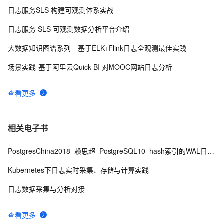
日志服务SLS 构建可观测体系实战
Artifact SSMTest:war exploded: Error during artifact 
8
9
日志服务 SLS 可观测数据分析平台介绍
deployment. See server log for details.
SQL Sever2012安装错误——Windows Installer错误消
9
10
大数据知识图谱系列—基于ELK+Flink日志全观测最佳实践
息：打开安装日志文件的错误的原因及解决方案
场景实践-基于阿里云Quick BI 对MOOC网站日志分析
查看更多
相关电子书
PostgresChina2018_赖思超_PostgreSQL10_hash索引的WAL日志修改版final
Kubernetes下日志实时采集、存储与计算实践
日志数据采集与分析对接
查看更多