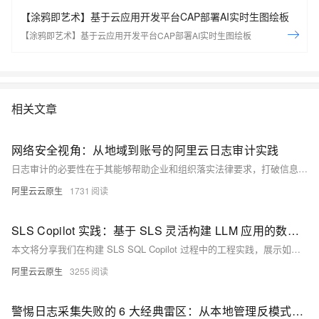
【涂鸦即艺术】基于云应用开发平台CAP部署AI实时生图绘板
【涂鸦即艺术】基于云应用开发平台CAP部署AI实时生图绘板
相关文章
网络安全视角：从地域到账号的阿里云日志审计实践
日志审计的必要性在于其能够帮助企业和组织落实法律要求，打破信息孤岛和应对安全威胁。选择 SLS 下日志审计应用，一方面是选择国家网络安全专用认证的日志分析产品，另一方面可以快速帮助大型公司统一管理多组地域、多个账号的日志数据。除了在日志服务中存储、查看和分析日志外，还可通过报表分析和告警配置，主动发现潜在的安全威胁，增强云上资产安全。
阿里云云原生
1731
SLS Copilot 实践：基于 SLS 灵活构建 LLM 应用的数据基础设施
本文将分享我们在构建 SLS SQL Copilot 过程中的工程实践，展示如何基于阿里云 SLS 打造一套完整的 LLM 应用数据基础设施。
阿里云云原生
3255
警惕日志采集失败的 6 大经典雷区：从本地管理反模式到 LoongCollector 标准实践