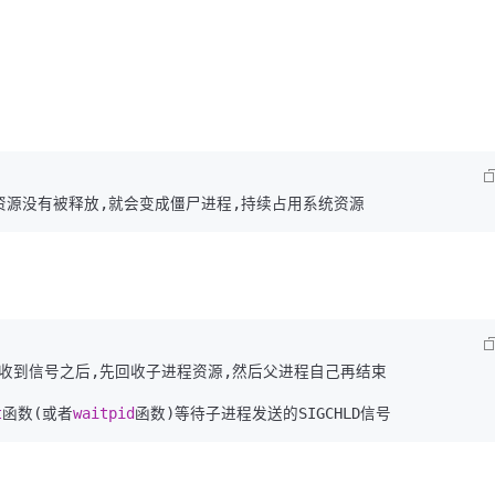
Deepseek-v4-pro
HappyHors
同享
万小智 AI 建站低至 15元/月
Qoder CN
AI 短剧/漫剧
云原生数据库 
快递物流查询
WordPress
成为服务伙
高校合作
点，立即开启云上创新
覆盖公网/内网、递归/权威、移动APP等全场景解析服务
送.CN域名，送备案服务码
基于千问大模型等，支持代码智能生成、研发智能问答
AI助力短剧
态智能体模型
旗舰 MoE 大模型，百万上下文与顶尖推理能力
图生视频，流
Ubuntu
服务生态伙伴
云工开物
企业应用
Works
Night Plan 支持 Qwen 3.8-Max
云原生大数据计算服务 MaxCompute
AI 办公
容器服务 Kub
NEW
GLM-5.2
Wan2.7-T
Red Hat
30+ 款产品免费体验
Data Agent 驱动的一站式 Data+AI 开发治理平台
夜间 5 折，Qwen/Meoo/TokenPlan 客户专享
面向分析的企业级SaaS模式云数据仓库
AI智能应用
提供一站式管
科研合作
视觉 Coding、空间感知、多模态思考等全面升级
1M上下文，专为长程任务能力而生
ERP
堂（旗舰版）
SUSE
智能客服
CRM
防护产品
2个月
自动承接线索
建站小程序
OA 办公系统
AI 应用构建
大模型原生
力提升
财税管理
模板建站
Qoder
大模型服务平台百炼-应用模版
HOT
NEW
面向真实软件
个人版上线、团队版降价；千问3.8-Max首发发尝鲜
丰富多元化的应用模版和解决方案
400电话
定制建站
万有无界
大模型服务平台百炼-智能体
方案
广告营销
模板小程序
的模型效果
灵活可视化地构建企业级 Agent
定制小程序
秒悟
人工智能平台 PAI
APP 开发
t
函数(或者
waitpid
云端极速 AI 
新一代 AI 视频生成模型，深度适配广告营销等场景
AI Native 的算法工程平台，一站式完成建模、训练、推理服务部署
建站系统