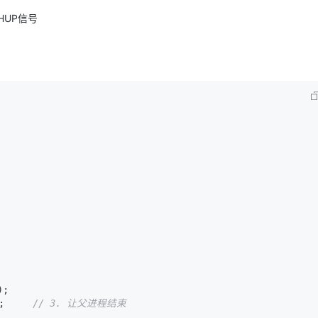
GHUP信号
);

;     
// 3. 让父进程结束