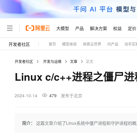
大模型
产品
解决方案
权益
定价
开发者社区
首页
模型体验
探索云世界
问产品
动手实
大模型
产品
解决方案
权益
定价
云市场
伙伴
服务
了解阿里云
精选产品
精选解决方案
普惠上云
产品定价
精选商城
成为销售伙伴
售前咨询
为什么选择阿里云
千问AI平台
开发者社区
开发与运维
文章
正文
了解云产品的定价详情
大模型服务平台百炼
睿译宝，AI翻译排版一
普惠上云 官方力荐
分销伙伴
在线服务
网站建设
什么是云计算
大
Linux c/c++进程之僵
大模型服务与应用平台
上传文档即自动完成翻译和
云服务器38元/年起，超
咨询伙伴
多端小程序
技术领先
云上成本管理
售后服务
轻量应用服务器
GLM-5.2：长任务时代
官方推荐返现计划
大模型
精选产品
精选解决方案
Salesforce 国际版订阅
稳定可靠
管理和优化成本
推荐新用户得奖励，单订单
销售伙伴合作计划
2024-10-14
479
发布于北京
自助服务
友盟天域
安全合规
人工智能与机器学习
AI
文本生成
云数据库 RDS
Hermes Agent，打造
云工开物
无影生态合作计划
在线服务
观测云
分析师报告
自主进化，持久记忆，越用
高校专属算力普惠，学生认
计算
互联网应用开发
Qwen3.8-Max
HOT
Salesforce On Alibaba C
工单服务
Tuya 物联网平台阿里云
研究报告与白皮书
人工智能平台 PAI
快速拥有专属 OpenClaw
简介：
这篇文章介绍了Linux系统中僵尸进程和守护进程
大模
Consulting Partner 合
大数据
容器
智能体时代全能旗舰模型
免费试用
短信专区
一站式AI开发、训练和推
蓝凌 OA
AI 大模型销售与服务生
现代化应用