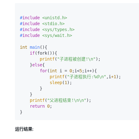
大模型解决方案
迁移与运维管理
快速部署 Dify，高效搭建 
#
include
<unistd.h>
#
include
<stdio.h>
专有云
#
include
<sys/types.h>
#
include
<sys/wait.h>
10 分钟在聊天系统中增加
int
main
()
{

if
(fork()){

printf
(
"子进程被创建!\n"
);

    }
else
{

for
(
int
 i = 
0
;i<
5
;i++){

printf
(
"子进程执行:%d\n"
,i
+1
);

sleep
(
1
);

        }

    }

printf
(
"父进程结束!\n\n"
);

return
0
;

运行结果: