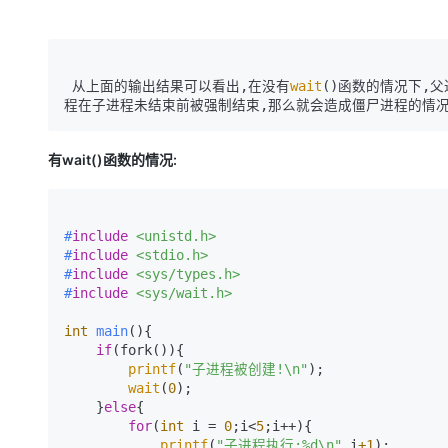
 从上面的输出结果可以看出,在没有
wait
()函数的情况下,
有wait()函数的情况:
#
include
<unistd.h>
#
include
<stdio.h>
#
include
<sys/types.h>
#
include
<sys/wait.h>
int
main
()
{

if
(fork()){

printf
(
"子进程被创建!\n"
);

wait
(
0
);

    }
else
{

for
(
int
 i = 
0
;i<
5
;i++){

printf
(
"子进程执行:%d\n"
,i
+1
);
