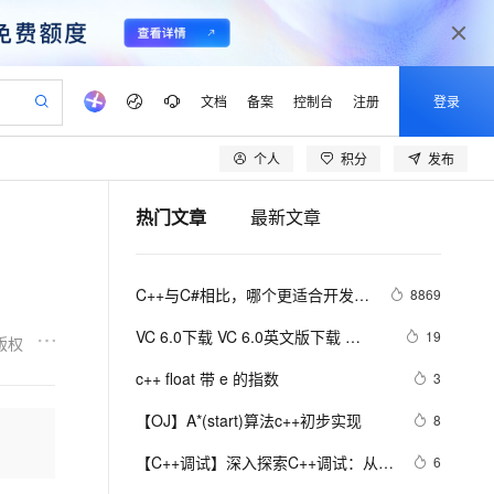
文档
备案
控制台
注册
登录
个人
积分
发布
验
作计划
器
AI 活动
专业服务
服务伙伴合作计划
开发者社区
加入我们
产品动态
服务平台百炼
阿里云 OPC 创新助力计划
热门文章
最新文章
一站式生成采购清单，支持单品或批量购买
可编辑精美 PPT 文稿
S产品伙伴计划（繁花）
峰会
CS
造的大模型服务与应用开发平台
Agency Agents：拥有专属领域专家
AI 生产力先锋
Al MaaS 服务伙伴赋能合作
域名
博文
Careers
PolarDB Agentic Database
至高可申请百万元
 轻松生成专业的 PPT
开启高性价比 AI 编程新体验
弹性可伸缩的云计算服务
先锋实践拓展 AI 生产力的边界
发布
多领域专家智能体,一键组建 AI 虚拟交付团队
Token 补贴，五大权
计划
海大会
伙伴信用分合作计划
商标
问答
社会招聘
C++与C#相比，哪个更适合开发大
8869
益加速 OPC 成功
帕鲁游戏服务器
SS
HappyHorse 打造一站式影视创作平台
飞天发布时刻
HOT
秒悟 Meoo CLI 支持一键部
划
备案
电子书
校园招聘
型游戏？
联机服务器，轻松开启游戏
视频创作，一键激活电商全链路生产力
稳定、安全、高性价比、高性能的云存储服务
所见，即是所愿
署项目至阿里云账号
可视化编排打通从文字构思到成片全链路闭环
更多支持
VC 6.0下载 VC 6.0英文版下载 
19
版权
划
公司注册
镜像站
视频生成
语音识别与合成
Visual C++ 6.0 英文企业版 集成SP6
 智能体与工作流应用
漫剧工坊：一站式动画创作平台
AI 实训营
Flink OSS 支持
c++ float 带 e 的指数
3
合作伙伴培训与认证
完美版（最新更新地址，百度网盘）
划
上云迁移
站生成，高效打造优质广告素材
全接入的云上超级电脑
通过阿里云百炼高效搭建AI应用,助力高效开发
快速生产连贯的高质量长漫剧
从基础到进阶，Agent 创客手把手教你
AssumeRole 角色自定义
lScope
我要反馈
e-1.1-T2V
Qwen3-TTS-Flash
【OJ】A*(start)算法c++初步实现
8
查询合作伙伴
n Alibaba Cloud ISV 合作
代维服务
建企业门户网站
10 分钟搭建微信、支付宝小程序
百炼 Qwen3.7-Flash 系列模
畅细腻的高质量视频
离线语音合成大模型，多语言方言自适应，低延迟高稳定
创新加速
【C++调试】深入探索C++调试：从
ope
登录合作伙伴管理后台
6
我要建议
站，无忧落地极速上线
以可视化方式快速构建移动和 PC 门户网站
国内短信简单易用，安全可靠，秒级触达，全球覆盖200+国家和地区。
高效部署网站，快速应用到小程序
型发布
DWARF到堆栈解析