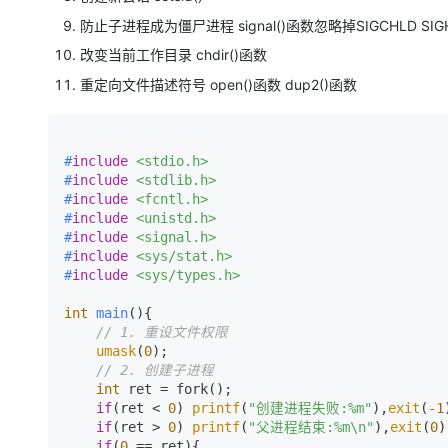
防止子进程成为僵尸进程 signal()函数忽略掉SIGCHLD SI
改变当前工作目录 chdir()函数
重定向文件描述符号 open()函数 dup2()函数
#
include
<stdio.h>
#
include
<stdlib.h>
#
include
<fcntl.h>
#
include
<unistd.h>
#
include
<signal.h>
#
include
<sys/stat.h>
#
include
<sys/types.h>
int
main
()
{

// 1. 重设文件权限
umask
(
0
);

// 2. 创建子进程
int
 ret = fork();

if
(ret < 
0
) 
printf
(
"创建进程失败:%m"
),
exit
(
-1
if
(ret > 
0
) 
printf
(
"父进程结束:%m\n"
),
exit
(
0
)
if
(
0
 == ret){
