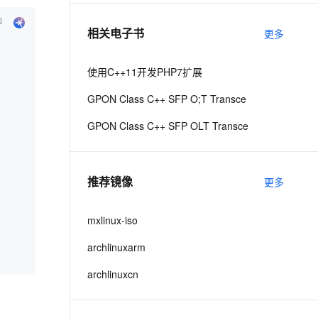
相关电子书
更多
息提取
与 AI 智能体进行实时音视频通话
从文本、图片、视频中提取结构化的属性信息
构建支持视频理解的 AI 音视频实时通话应用
使用C++11开发PHP7扩展
t.diy 一步搞定创意建站
构建大模型应用的安全防护体系
GPON Class C++ SFP O;T Transce
通过自然语言交互简化开发流程,全栈开发支持
通过阿里云安全产品对 AI 应用进行安全防护
GPON Class C++ SFP OLT Transce
推荐镜像
更多
mxlinux-iso
archlinuxarm
archlinuxcn