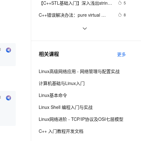
安全
【C++STL基础入门】深入浅出string
我要投诉
e-1.1-I2V
Cosyvoice-V3-Flash
5
PolarDB
上云场景组合购
伴
Qoder CN V1.7.0 发布
类的比较(compare)、复制(copy)
漫剧创作，剧本、分镜、视频高效生成
100%兼容MySQL、PostgreSQL，兼容Oracle，支持集中和分布式
覆盖90%+业务场景，专享组合折扣价
畅自然，细节丰富
高表现力语音合成大模型，语音克隆听感自然
VPN
C++错误解决办法：pure virtual 
8
method called
ernetes 版 ACK
云聚AI 严选权益
云安全中心 AI BAS 智能自动
SSL 证书
C++ template 学习归纳2
617
2V
Fun-ASR
，一键激活高效办公新体验
理容器应用的 K8s 服务
精选AI产品，从模型到应用全链提效
化模拟渗透攻击产品发布
文戏情感细腻自然，动作戏激烈拳拳到肉，实现更强表演能力
支持中英文自由切换，具备更强的噪声鲁棒性
堡垒机
C++ 你会使用cmath库里的宏常量
6
AI 用量加速计划
DataWorks ChatBI 会话支持
吗？（π、e、ln2、√2、(2/√π) 等
防火墙
、识别商机，让客服更高效、服务更出色。
读书笔记_Effective_C++_条款二十
新老同享，达量后返
上传临时文件分析
457
相关课程
等）
更多
五： 考虑写出一个不抛出异常的
主机安全
应用
swap函数
Linux高级网络应用 - 网络管理与配置实战
千问办公
NEW
AI 应用及服务市场
的智能体编程平台
一站式AI生产力平台
计算机基础与Linux入门
AI 应用
伶鹊
Linux基本命令
企业级人与Agent协作平台，接入和调度多个数字员工
智能客服平台，对话机器人、对话分析、智能外呼
大模型
Linux Shell 编程入门与实战
大模型服务平台百炼 - 全妙
自然语言处理
Linux网络进阶 - TCP/IP协议及OSI七层模型
应用创作平台
多模态内容创作工具，已接入 DeepSeek
数据标注
C++ 入门教程开发文档
机器学习