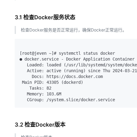
3.1 检查Docker服务状态
检查Docker服务是否正常运行，确保Docker正常运行。
[root@jeven ~]# systemctl status docker

● docker.service - Docker Application Container 
   Loaded: loaded (/usr/lib/systemd/system/docker.service; enabled; vendor preset: disabled)

   Active: active (running) since Thu 2024-03-21 18:42:13 CST; 3min 53s ago

     Docs: https://docs.docker.com

 Main PID: 43305 (dockerd)

    Tasks: 82

   Memory: 103.6M

3.2 检查Docker版本