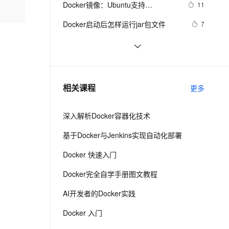
安全
Docker镜像：Ubuntu支持
我要投诉
e-1.1-I2V
Cosyvoice-V3-Flash
11
PolarDB
上云场景组合购
Milvus 弹性伸缩功能新增节
伴
systemctl、SSH和VNC
漫剧创作，剧本、分镜、视频高效生成
100%兼容MySQL、PostgreSQL，兼容Oracle，支持集中和分布式
覆盖90%+业务场景，专享组合折扣价
点支持范围
畅自然，细节丰富
高表现力语音合成大模型，语音克隆听感自然
VPN
Docker启动后怎样运行jar包文件
7
ernetes 版 ACK
云聚AI 严选权益
AI 原生数据库服务发布
SSL 证书
Docker私有仓库
145
2V
Fun-ASR
，一键激活高效办公新体验
理容器应用的 K8s 服务
精选AI产品，从模型到应用全链提效
Agent 数据网关
文戏情感细腻自然，动作戏激烈拳拳到肉，实现更强表演能力
支持中英文自由切换，具备更强的噪声鲁棒性
堡垒机
快速搭建Docker环境
9
AI 用量加速计划
云原生数据库 PolarDB
防火墙
、识别商机，让客服更高效、服务更出色。
Docker Hub 现在是需要付费才能使
新老同享，达量后返
Agentic Database 发布
11
相关课程
更多
用其全部功能?
主机安全
应用
深入解析Docker容器化技术
千问办公
NEW
AI 应用及服务市场
的智能体编程平台
一站式AI生产力平台
基于Docker与Jenkins实现自动化部署
AI 应用
伶鹊
Docker 快速入门
企业级人与Agent协作平台，接入和调度多个数字员工
智能客服平台，对话机器人、对话分析、智能外呼
大模型
Docker完全自学手册图文教程
大模型服务平台百炼 - 全妙
自然语言处理
AI开发者的Docker实践
应用创作平台
多模态内容创作工具，已接入 DeepSeek
数据标注
Docker 入门
机器学习