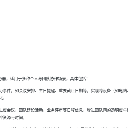
AI 应用
10分钟微调：让0.6B模型媲美235B模
多模态数据信
型
依托云原生高可用架构,实现Dify私有化部署
用1%尺寸在特定领域达到大模型90%以上效果
一个 AI 助手
超强辅助，Bol
即刻拥有 DeepSeek-R1 满血版
在企业官网、通讯软件中为客户提供 AI 客服
多种方案随心选，轻松解锁专属 DeepSeek
dDAV 服务器，适用于多种个人与团队协作场景，具体包括：
人的日历事件，如会议安排、生日提醒、重要截止日期等，实现跨设备（如电脑
化。
享项目进度会议、团队建设活动、业务评审等日程信息，增进团队间的透明度与
排资源与时间。