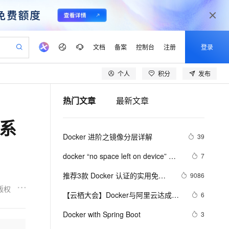
文档
备案
控制台
注册
登录
个人
积分
发布
验
作计划
器
AI 活动
专业服务
服务伙伴合作计划
开发者社区
加入我们
产品动态
服务平台百炼
阿里云 OPC 创新助力计划
热门文章
最新文章
一站式生成采购清单，支持单品或批量购买
可编辑精美 PPT 文稿
S产品伙伴计划（繁花）
峰会
CS
造的大模型服务与应用开发平台
Agency Agents：拥有专属领域专家
AI 生产力先锋
Al MaaS 服务伙伴赋能合作
域名
博文
Careers
至高可申请百万元
Qwen3.8-Max 模型上线
联系
 轻松生成专业的 PPT
开启高性价比 AI 编程新体验
弹性可伸缩的云计算服务
先锋实践拓展 AI 生产力的边界
多领域专家智能体,一键组建 AI 虚拟交付团队
Token 补贴，五大权
计划
海大会
伙伴信用分合作计划
商标
问答
社会招聘
Docker 进阶之镜像分层详解
39
益加速 OPC 成功
帕鲁游戏服务器
SS
HappyHorse 打造一站式影视创作平台
飞天发布时刻
HOT
Open Search 向量检索版支
划
备案
电子书
校园招聘
联机服务器，轻松开启游戏
视频创作，一键激活电商全链路生产力
稳定、安全、高性价比、高性能的云存储服务
所见，即是所愿
持视频检索 Pipeline 功能
可视化编排打通从文字构思到成片全链路闭环
更多支持
docker “no space left on device” 解
7
划
公司注册
镜像站
视频生成
语音识别与合成
决方案
 智能体与工作流应用
漫剧工坊：一站式动画创作平台
AI 实训营
应用身份服务 (IDaaS)
推荐3款 Docker 认证的实用免费
9086
合作伙伴培训与认证
划
上云迁移
站生成，高效打造优质广告素材
全接入的云上超级电脑
通过阿里云百炼高效搭建AI应用,助力高效开发
快速生产连贯的高质量长漫剧
从基础到进阶，Agent 创客手把手教你
OpenClaw 管理能力上线
插件，帮助您快速构建云原生应用
版权
lScope
我要反馈
e-1.1-T2V
Qwen3-TTS-Flash
【云栖大会】Docker与阿里云达成战
6
查询合作伙伴
程序！
n Alibaba Cloud ISV 合作
代维服务
建企业门户网站
10 分钟搭建微信、支付宝小程序
MaxCompute MaxFrame 提
略合作 为企业级客户提供容器服务
畅细腻的高质量视频
离线语音合成大模型，多语言方言自适应，低延迟高稳定
创新加速
Docker with Spring Boot
ope
登录合作伙伴管理后台
3
我要建议
站，无忧落地极速上线
以可视化方式快速构建移动和 PC 门户网站
国内短信简单易用，安全可靠，秒级触达，全球覆盖200+国家和地区。
高效部署网站，快速应用到小程序
供自动弹性内存功能