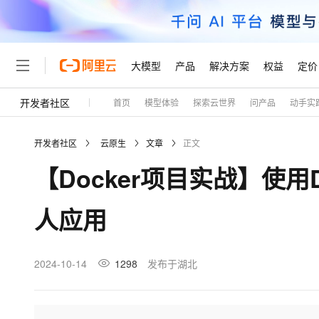
大模型
产品
解决方案
权益
定价
开发者社区
首页
模型体验
探索云世界
问产品
动手实
大模型
产品
解决方案
权益
定价
云市场
伙伴
服务
了解阿里云
精选产品
精选解决方案
普惠上云
产品定价
精选商城
成为销售伙伴
售前咨询
为什么选择阿里云
千问AI平台
开发者社区
云原生
文章
正文
了解云产品的定价详情
大模型服务平台百炼
睿译宝，AI翻译排版一
普惠上云 官方力荐
分销伙伴
在线服务
网站建设
什么是云计算
大
【Docker项目实战】使用D
大模型服务与应用平台
上传文档即自动完成翻译和
云服务器38元/年起，超
咨询伙伴
多端小程序
技术领先
云上成本管理
售后服务
轻量应用服务器
GLM-5.2：长任务时代
官方推荐返现计划
大模型
精选产品
精选解决方案
Salesforce 国际版订阅
稳定可靠
人应用
管理和优化成本
推荐新用户得奖励，单订单
销售伙伴合作计划
自助服务
友盟天域
安全合规
人工智能与机器学习
AI
文本生成
云数据库 RDS
Hermes Agent，打造
云工开物
无影生态合作计划
在线服务
观测云
分析师报告
自主进化，持久记忆，越用
高校专属算力普惠，学生认
计算
互联网应用开发
2024-10-14
1298
发布于湖北
Qwen3.8-Max
HOT
Salesforce On Alibaba C
工单服务
Tuya 物联网平台阿里云
研究报告与白皮书
人工智能平台 PAI
快速拥有专属 OpenClaw
大模
Consulting Partner 合
大数据
容器
智能体时代全能旗舰模型
免费试用
短信专区
一站式AI开发、训练和推
蓝凌 OA
AI 大模型销售与服务生
现代化应用