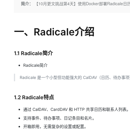
存储
天池大赛
Qwen3.7-Plus
简介：
【10月更文挑战第4天】使用Docker部署Radicale
云解析DNS
解决方案免费试用 新老
电子合同
最高领取价值200元试用
能看、能想、能动手的多模
安全
网络与CDN
AI 算法大赛
畅捷通
大数据开发治理平台 Data
AI 产品 免费试用
网络
安全
云开发大赛
Qwen3-VL-Plus
Tableau 订阅
一、Radicale介绍
1亿+ 大模型 tokens 和 
可观测
入门学习赛
中间件
AI空中课堂在线直播课
云防火墙
140+云产品 免费试用
上云与迁云
云原生的云上边界网络安全
产品新客免费试用，最长1
数据库
生态解决方案
1.1 Radicale简介
大模型服务
企业出海
大模型ACA认证体验
大数据计算
助力企业全员 AI 认知与能
Radicale简介
行业生态解决方案
千问AI平台-Token Plan
政企业务
媒体服务
开发者生态解决方案
Radicale 是一个小型但功能强大的 CalDAV（日历、待办事
企业服务与云通信
千问AI平台-模型体验
AI 开发和 AI 应用解决
在线体验全尺寸、多种模态
域名与网站
1.2 Radicale特点
Happy 系列大模型
终端用户计算
通过 CalDAV、CardDAV 和 HTTP 共享日历和联系人列表
Serverless
支持事件、待办事项、日记条目和名片。
开箱即用，无需复杂的设置或配置。
开发工具