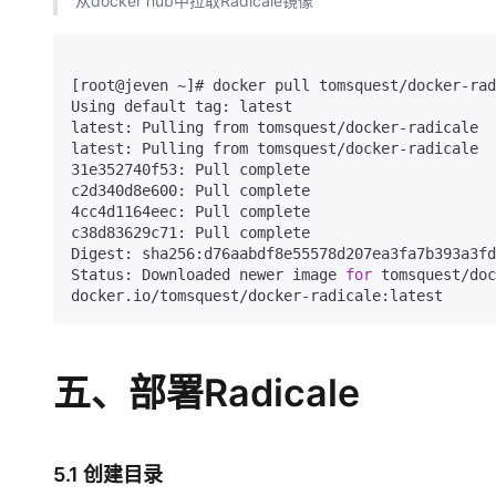
从docker hub中拉取Radicale镜像
[root@jeven ~]# docker pull tomsquest/docker-rad
Using default tag: latest

latest: Pulling from tomsquest/docker-radicale

latest: Pulling from tomsquest/docker-radicale

31e352740f53: Pull complete

c2d340d8e600: Pull complete

4cc4d1164eec: Pull complete

c38d83629c71: Pull complete

Digest: sha256:d76aabdf8e55578d207ea3fa7b393a3fd
Status: Downloaded newer image 
for
 tomsquest/doc
五、部署Radicale
5.1 创建目录