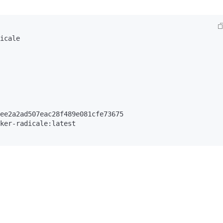
icale

ee2a2ad507eac28f489e081cfe73675

ker-radicale:latest
