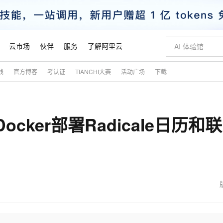
云市场
伙伴
服务
了解阿里云
践
官方博客
考认证
TIANCHI大赛
活动广场
下载
AI 特惠
数据与 API
成为产品伙伴
企业增值服务
最佳实践
价格计算器
AI 场景体
基础软件
产品伙伴合
阿里云认证
市场活动
配置报价
大模型
自助选配和估算价格
步到位
智启 AI 普惠权益
产品生态集成认证中心
企业支持计划
云上春晚
域名与网站
Qwen Audio：打造专属 AI 语音助手
千问官方 MaaS 平台，为开发者和 Agent 而生，新用户赠送 1 亿 + tokens 额度
一句话生成原生
AI Coding
阿里云Maa
2026 阿里云
云服务器 E
为企业打
数据集
Windows
大模型认证
模型
NEW
NEW
ocker部署Radicale日历和
格式还原
值低价云产品抢先购
至高享 1亿+免费 tokens，加速 Al 应用落地
提供智能易用的域名与建站服务
Qwen-Audio-3.0-Realtime 端到端实时语音角色扮演
输入一句话想法,
智能编程，一键
安全可靠、
产品生态伙伴
专家技术服务
云上奥运之旅
弹性计算合作
阿里云中企出
手机三要素
宝塔 Linux
全部认证
价格优势
开源旗舰模型
即刻拥有 DeepSeek-V4-Pro
阿里云 OPC 创新助力计划
千问大模型
一键部署幻兽
AI 电商营销
对象存储 O
大模型
产品生态伙伴工作台
企业增值服务台
云栖战略参考
云存储合作计
云栖大会
身份实名认证
CentOS
训练营
推动算力普惠，释放技术红利
最高返9万
真正可用的 1M 上下文,一次完成代码全链路开发
快速构建应用程序和网站，即刻迈出上云第一步
轻松解锁专属 DeepSeek-V4-Pro
至高百万元 Token 补贴，加速一人公司成长
多元化、高性能、安全可靠的大模型服务
一键购买专属
从图文生成到
云上的中国
数据库合作计
活动全景
短信
Docker
图片和
自进化智能体
5 分钟轻松部署专属 QwenPaw
Token Plan 模型订阅计划
数字证书管理服务（原SSL证书）
高效搭建 AI
AI 广告创作
无影云电脑
企业成长
NEW
HOT
信息公告
看见新力量
云网络合作计
OCR 文字识别
JAVA
越聪明
证享300元代金券
全托管，含MySQL、PostgreSQL、SQL Server、MariaDB多引擎
Qwen3.8-Max 首发尝鲜，限时加量 10 倍，夜间低至2折
实现全站HTTPS，呈现可信的WEB访问
从聊天伙伴进化为能主动干活的本地数字员工
图文、视频一
随时随地安
魔搭 Mode
Kimi-K3
HappyHors
NEW
loud
服务实践
官网公告
金融模力时刻
Salesforce O
版
发票查验
全能环境
Claude Code + GStack 打造工程团队
千问办公，限时限量积分加倍
Qoder
低代码高效构
AI 建站
短信服务
型
NEW
作计划
Kimi 最新旗舰模型，长程编程与推理利器
让文字生成流
计划
创新中心
魔搭 ModelSc
健康状态
理服务
让AI从“聊天伙伴”进化为能干活的“数字员工”
安装技能 GStack，拥有专属 AI 工程团队
你的AI工作搭子，覆盖日常办公高频场景
面向真实软件的智能体编程平台
0 代码专业建
客户案例
天气预报查询
操作系统
态合作计划