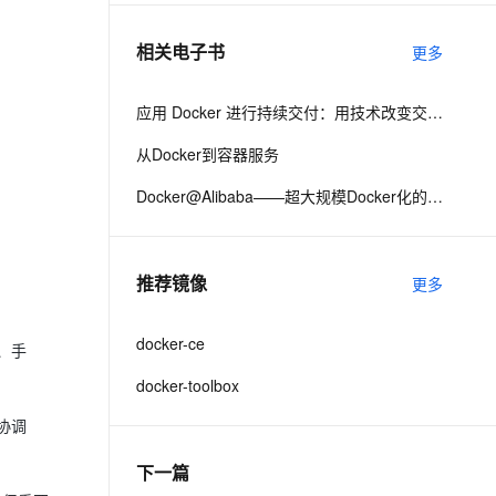
相关电子书
更多
息提取
与 AI 智能体进行实时音视频通话
从文本、图片、视频中提取结构化的属性信息
构建支持视频理解的 AI 音视频实时通话应用
应用 Docker 进行持续交付：用技术改变交付路程
t.diy 一步搞定创意建站
构建大模型应用的安全防护体系
从Docker到容器服务
通过自然语言交互简化开发流程,全栈开发支持
通过阿里云安全产品对 AI 应用进行安全防护
Docker@Alibaba——超大规模Docker化的实战经验
推荐镜像
更多
docker-ce
、手
docker-toolbox
协调
下一篇