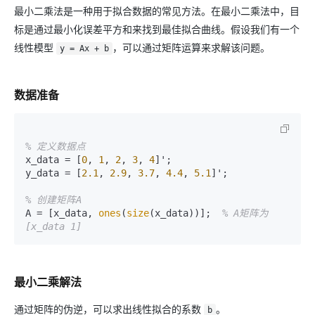
最小二乘法是一种用于拟合数据的常见方法。在最小二乘法中，目
标是通过最小化误差平方和来找到最佳拟合曲线。假设我们有一个
线性模型
，可以通过矩阵运算来求解该问题。
y = Ax + b
数据准备
% 定义数据点
x_data = [
0
, 
1
, 
2
, 
3
, 
4
]';

y_data = [
2.1
, 
2.9
, 
3.7
, 
4.4
, 
5.1
]';

% 创建矩阵A
A = [x_data, 
ones
(
size
(x_data))];  
% A矩阵为 
[x_data 1]
最小二乘解法
通过矩阵的伪逆，可以求出线性拟合的系数
。
b