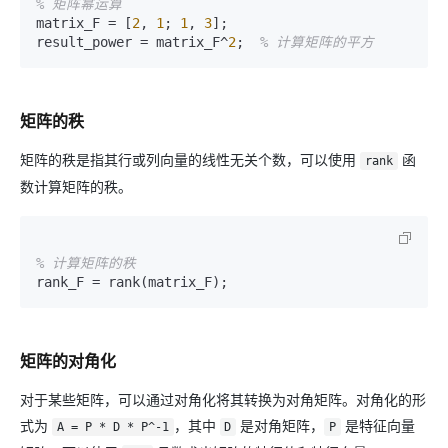
% 矩阵幂运算
matrix_F = [
2
, 
1
; 
1
, 
3
];

result_power = matrix_F^
2
;  
% 计算矩阵的平方
矩阵的秩
矩阵的秩是指其行或列向量的线性无关个数，可以使用
函
rank
数计算矩阵的秩。
% 计算矩阵的秩
矩阵的对角化
对于某些矩阵，可以通过对角化将其转换为对角矩阵。对角化的形
式为
，其中
是对角矩阵，
是特征向量
A = P * D * P^-1
D
P