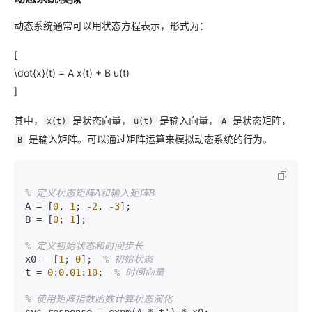
动态系统通常可以用状态方程表示，形式为：
[
\dot{x}(t) = A x(t) + B u(t)
]
其中，
是状态向量，
是输入向量，
是状态矩阵，
x(t)
u(t)
A
是输入矩阵。可以通过矩阵运算来模拟动态系统的行为。
B
% 定义状态矩阵A和输入矩阵B
A = [
0
, 
1
; 
-2
, 
-3
];

B = [
0
; 
1
];

% 定义初始状态和时间步长
x0 = [
1
; 
0
];  
% 初始状态
t = 
0
:
0.01
:
10
;  
% 时间向量
% 使用矩阵指数函数计算状态演化