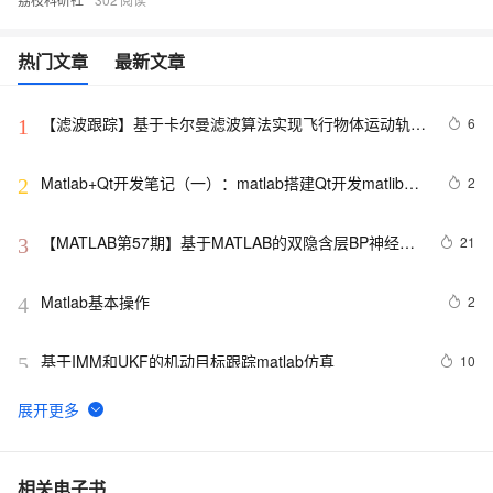
热门文章
最新文章
【滤波跟踪】基于卡尔曼滤波算法实现飞行物体运动轨迹
6
1
预测附matlab代码
Matlab+Qt开发笔记（一）：matlab搭建Qt开发matlib环
2
2
境以及Demo测试
【MATLAB第57期】基于MATLAB的双隐含层BP神经网
21
3
络回归预测模型（无工具箱版本及工具箱版本对比）
Matlab基本操作
2
4
基于IMM和UKF的机动目标跟踪matlab仿真
10
5
【WSN通信】基于最佳簇半径的无线传感器网络分簇路
3
6
由算法附matlab代码
基于粒子群优化算法的配电网光伏储能双层优化配置模
11
7
相关电子书