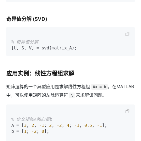
奇异值分解 (SVD)
% 奇异值分解
应用实例：线性方程组求解
矩阵运算的一个典型应用是求解线性方程组
。在MATLAB
Ax = b
中，可以使用矩阵的左除运算符
来求解该问题。
\
% 定义矩阵A和向量b
A = [
3
, 
2
, 
-1
; 
2
, 
-2
, 
4
; 
-1
, 
0.5
, 
-1
];

b = [
1
; 
-2
; 
0
];
