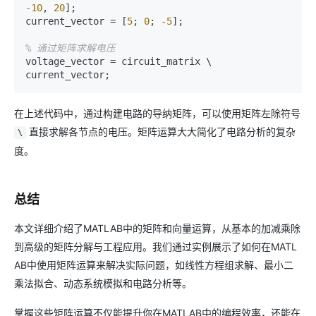
-10
, 
20
];

current_vector = [
5
; 
0
; 
-5
];

% 通过矩阵求解电压
voltage_vector = circuit_matrix \ 
在上述代码中，通过构建电路的导纳矩阵，可以使用矩阵左除符号
直接求解各节点的电压。矩阵运算大大简化了电路分析的复杂
\
度。
总结
本文详细介绍了MATLAB中的矩阵和向量运算，从基本的加减乘除
到高级的矩阵分解与工程应用。我们通过实例展示了如何在MATL
AB中使用矩阵运算来解决实际问题，如线性方程组求解、最小二
乘法拟合、动态系统模拟和电路分析等。
掌握这些矩阵运算不仅能提升你在MATLAB中的编程效率，还能在