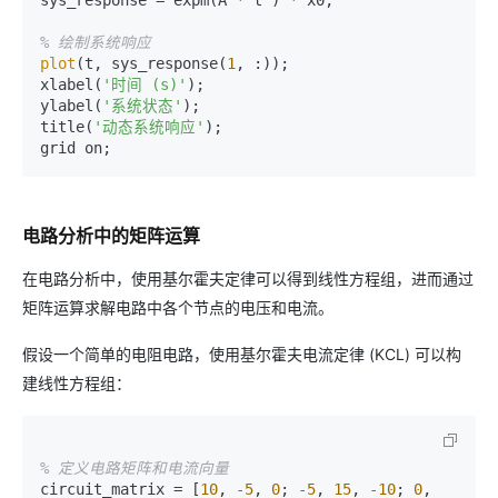
sys_response = expm(A * t') * x0;

% 绘制系统响应
plot
(t, sys_response(
1
, :));

xlabel(
'时间 (s)'
);

ylabel(
'系统状态'
);

title(
'动态系统响应'
);

电路分析中的矩阵运算
在电路分析中，使用基尔霍夫定律可以得到线性方程组，进而通过
矩阵运算求解电路中各个节点的电压和电流。
假设一个简单的电阻电路，使用基尔霍夫电流定律 (KCL) 可以构
建线性方程组：
% 定义电路矩阵和电流向量
circuit_matrix = [
10
, 
-5
, 
0
; 
-5
, 
15
, 
-10
; 
0
, 