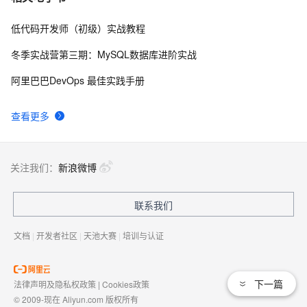
型[IEEE33节点]（选址定容）(Matlab代码实现)
低代码开发师（初级）实战教程
基于GA遗传优化的PID控制器最优控制参数整定matlab仿
7
8
真
冬季实战营第三期：MySQL数据库进阶实战
使用matlab深度学习工具箱实现CNN卷积神经网络训练
2
9
阿里巴巴DevOps 最佳实践手册
仿真
运筹优化学习10：分支定界算法求解整数规划问题及其
15
10
查看更多
Matlab实现（上）
关注我们：
新浪微博
联系我们
文档
|
开发者社区
|
天池大赛
|
培训与认证
下一篇
法律声明及隐私权政策
|
Cookies政策
© 2009-现在 Aliyun.com 版权所有