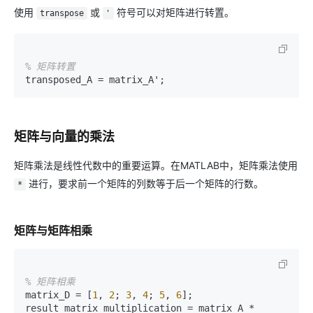
使用
或
符号可以对矩阵进行转置。
transpose
'
% 矩阵转置
矩阵与向量的乘法
矩阵乘法是线性代数中的重要运算。在MATLAB中，矩阵乘法使用
进行，要求前一个矩阵的列数等于后一个矩阵的行数。
*
矩阵与矩阵相乘
% 矩阵相乘
matrix_D = [
1
, 
2
; 
3
, 
4
; 
5
, 
6
];

result_matrix_multiplication = matrix_A * 