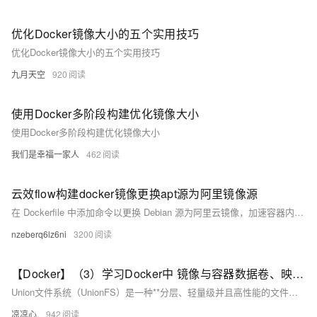
优化Docker镜像大小的五个实用技巧
优化Docker镜像大小的五个实用技巧
九月天空
920
使用Docker多阶段构建优化镜像大小
使用Docker多阶段构建优化镜像大小
我们是幸福一家人
462
云效flow构建docker镜像更换apt源为阿里镜像源
在 Dockerfile 中添加命令以更换 Debian 源为阿里云镜像，加速容器内软件包下载。核心命令通过 `sed` 实现源地址替换，并更新 apt 软件源。其中 `cat` 命令用于验证替换是否成功，实际使用中可删除该行。
nzeberq6lz6ni
3200
【Docker】（3）学习Docker中 镜像与容器数据卷、映射关系！手把手带你安装 MySql主从同步 和 Redis三主三从集群！并且进行主从切换与扩容操作，还有分析 哈希分区 等知识点！
Union文件系统（UnionFS）是一种**分层、轻量级并且高性能的文件系统**，它支持对文件系统的修改作为一次提交来一层层的叠加，同时可以将不同目录挂载到同一个虚拟文件系统下(unite several directories into a single virtual filesystem) Union 文件系统是 Docker 镜像的基础。 镜像可以通过分层来进行继承，基于基础镜像（没有父镜像），可以制作各种具体的应用镜像。
凉凉心.
942