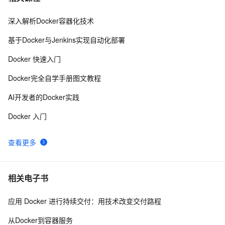
深入解析Docker容器化技术
Docker私有仓库
159
8
基于Docker与Jenkins实现自动化部署
快速搭建Docker环境
9
9
Docker 快速入门
Docker Hub 现在是需要付费才能使用其全部功能?
11
10
Docker完全自学手册图文教程
AI开发者的Docker实践
Docker 入门
查看更多
相关电子书
应用 Docker 进行持续交付：用技术改变交付路程
从Docker到容器服务