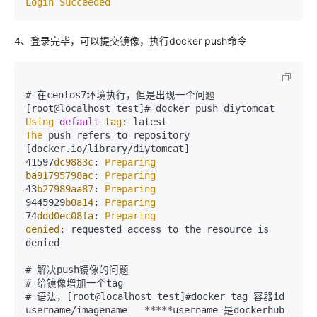
Login
Succeeded
4、登录完毕，可以提交镜像，执行docker push命令
# 在centos7环境执行，但是出现一个问题

Using
default
tag
The
 push refers to repository 
[docker.
io
/library/diytomcat]

41597
dc9883c
: 
Preparing
ba91795798ac
: 
Preparing
43
b27989aa87
: 
Preparing
9445929
b0a14
: 
Preparing
74
ddd0ec08fa
: 
Preparing
denied
: requested access to the resource is 
denied

# 解决push镜像的问题

# 给镜像增加一个tag

# 语法，[root@localhost test]#docker tag 容器id 
username/imagename   *****username 是dockerhub