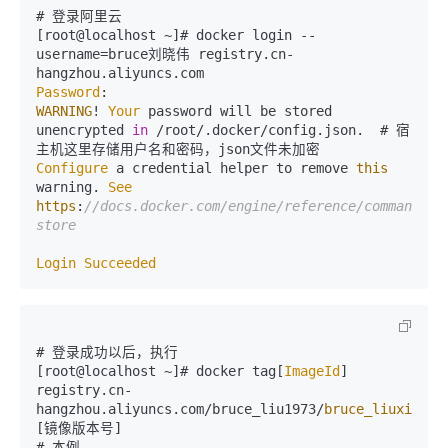
# 登录阿里云

[root@localhost ~]# docker login --
username=bruce刘晓伟 registry.
cn
-
hangzhou.
aliyuncs
.
com
Password
WARNING
! 
Your
 password will be stored 
unencrypted 
in
 /root/.
docker
/config.
json
.  # 宿
Configure
 a credential helper to remove 
this
warning. 
See
https
:
//docs.docker.com/engine/reference/commandlin
store
Login
Succeeded
# 登录成功以后，执行

[root@localhost ~]# docker tag[
ImageId
] 
registry.
cn
-
hangzhou.
aliyuncs
.
com
/bruce_liu1973/
bruce_liuxiaowe
[镜像版本号]

# 本例
