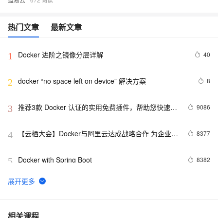
热门文章
最新文章
Docker 进阶之镜像分层详解
40
1
docker “no space left on device” 解决方案
8
2
推荐3款 Docker 认证的实用免费插件，帮助您快速构
9086
3
建云原生应用程序！
【云栖大会】Docker与阿里云达成战略合作 为企业级
8377
4
客户提供容器服务
Docker with Spring Boot
8382
5
Docker镜像：Ubuntu支持systemctl、SSH和VNC
11
6
Docker启动后怎样运行jar包文件
7
7
相关课程