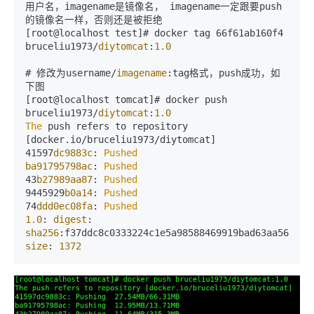
用户名，imagename是镜像名， imagename一定跟要push
的镜像名一样，否则还是被拒绝

[root@localhost test]# docker tag 66f61ab160f4 
bruceliu1973/
diytomcat
:
1.0
# 修改为username/
imagename
:tag格式，push成功，如
下图

[root@localhost tomcat]# docker push 
bruceliu1973/
diytomcat
:
1.0
The
 push refers to repository 
[docker.
io
/bruceliu1973/diytomcat]

41597
dc9883c
: 
Pushed
ba91795798ac
: 
Pushed
43
b27989aa87
: 
Pushed
9445929
b0a14
: 
Pushed
74
ddd0ec08fa
: 
Pushed
1.0
: 
digest
: 
sha256
size
: 
1372