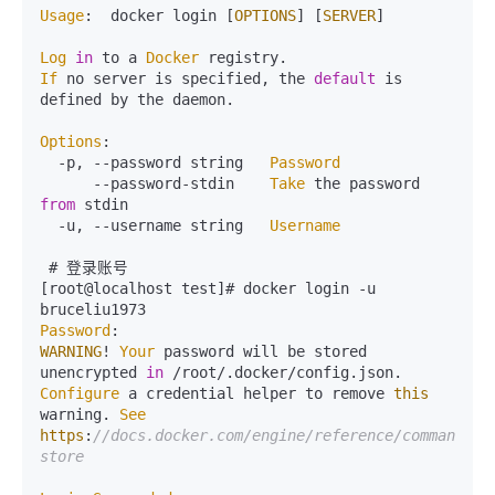
Usage
:  docker login [
OPTIONS
] [
SERVER
]

Log
in
 to a 
Docker
If
 no server is specified, the 
default
 is 
defined by the daemon.

Options
:

  -p, --password string   
Password
      --password-stdin    
Take
 the password 
from
 stdin

  -u, --username string   
Username
 # 登录账号

[root@localhost test]# docker login -u 
Password
WARNING
! 
Your
 password will be stored 
unencrypted 
in
 /root/.
docker
/config.
json
Configure
 a credential helper to remove 
this
warning. 
See
https
:
//docs.docker.com/engine/reference/commandlin
store