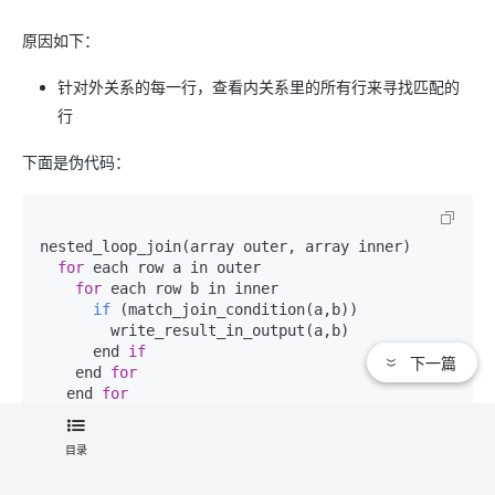
原因如下：
针对外关系的每一行，查看内关系里的所有行来寻找匹配的
行
下面是伪代码：
nested_loop_join(array outer, array inner)

for
 each row a in outer

for
 each row b in inner

if
(match_join_condition(a,b)
)

        write_result_in_output(a,b)

      end 
if
下一篇
    end 
for
   end 
for
目录
由于这是个双迭代，
时间复杂度是 O(N*M)
。