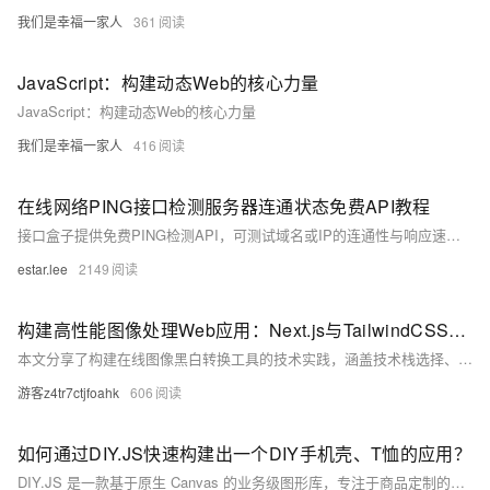
我们是幸福一家人
361
JavaScript：构建动态Web的核心力量
JavaScript：构建动态Web的核心力量
我们是幸福一家人
416
在线网络PING接口检测服务器连通状态免费API教程
接口盒子提供免费PING检测API，可测试域名或IP的连通性与响应速度，支持指定地域节点，适用于服务器运维和网络监控。
estar.lee
2149
构建高性能图像处理Web应用：Next.js与TailwindCSS实践
本文分享了构建在线图像黑白转换工具的技术实践，涵盖技术栈选择、架构设计与性能优化。项目采用Next.js提供优秀的SSR性能和SEO支持，TailwindCSS加速UI开发，WebAssembly实现高性能图像处理算法。通过渐进式处理、WebWorker隔离及内存管理等策略，解决大图像处理性能瓶颈，并确保跨浏览器兼容性和移动设备优化。实际应用案例展示了其即时处理、高质量输出和客户端隐私保护等特点。未来计划引入WebGPU加速、AI增强等功能，进一步提升用户体验。此技术栈为Web图像处理应用提供了高效可行的解决方案。
游客z4tr7ctjfoahk
606
如何通过DIY.JS快速构建出一个DIY手机壳、T恤的应用？
DIY.JS 是一款基于原生 Canvas 的业务级图形库，专注于商品定制的图形交互功能，帮助开发者轻松实现个性化设计。适用于 T 恤、手机壳等多种商品场景。它自带丰富功能，无需从零构建，快速集成到项目中。通过创建舞台、添加模型、定义 DIY 区域和添加素材四个步骤即可完成基础用法。支持在线演示体验，文档详细，易上手。