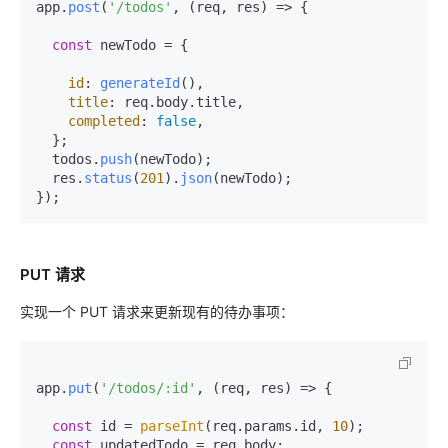
app.
post
(
'/todos'
, 
(
req, res
) =>
 {

const
 newTodo = {

id
: 
generateId
(),

title
: req.
body
.
title
,

completed
: 
false
,

  };

  todos.
push
(newTodo);

  res.
status
(
201
).
json
(newTodo);

PUT 请求
实现一个 PUT 请求来更新现有的待办事项：
app.
put
(
'/todos/:id'
, 
(
req, res
) =>
 {

const
 id = 
parseInt
(req.
params
.
id
, 
10
);

const
 updatedTodo = req.
body
;
