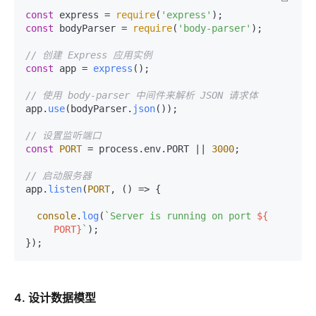
const
 express = 
require
(
'express'
const
 bodyParser = 
require
(
'body-parser'
);

// 创建 Express 应用实例
const
 app = 
express
();

// 使用 body-parser 中间件来解析 JSON 请求体
app.
use
(bodyParser.
json
());

// 设置监听端口
const
PORT
 = process.
env
.
PORT
 || 
3000
;

// 启动服务器
app.
listen
(
PORT
, 
() =>
 {

console
.
log
(
`Server is running on port 
${

     PORT}
`
);

4. 设计数据模型