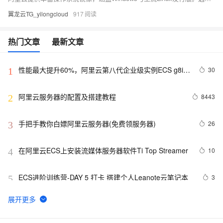
翼龙云TG_yilongcloud
917
热门文章
最新文章
性能最大提升60%，阿里云第八代企业级实例ECS g8i正
30
1
式上线
阿里云服务器的配置及搭建教程
8443
2
手把手教你白嫖阿里云服务器(免费领服务器)
26
3
在阿里云ECS上安装流媒体服务器软件Ti Top Streamer
10
4
ECS进阶训练营-DAY 5 打卡 搭建个人Leanote云笔记本
3
5
报道称黑客利用微软IIS安全漏洞 入侵大学服务器
1
6