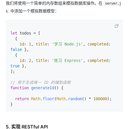
我们将使用一个简单的内存数组来模拟数据库操作。在
server.j
中添加一个模拟数据模型：
s
let
 todos = [

  {

id
: 
1
, 
title
: 
'学习 Node.js'
, 
completed
: 
false
 },

  {

id
: 
2
, 
title
: 
'练习 Express'
, 
completed
: 
true
 },

];

// 用于生成唯一 ID 的辅助函数
function
generateId
(
) {

return
Math
.
floor
(
Math
.
random
() * 
100000
);

5. 实现 RESTful API