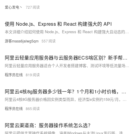
爱心发电丶
727
使用 Node.js、Express 和 React 构建强大的 API
本文详细介绍如何使用 Node.js、Express 和 React 构建强大且动态的 API。从开发环境搭建到集成 React 前端，再到利用 APIPost 高效测试 API，适合各水平开发者。内容涵盖 Node.js 运行时、Express 框架与 React 库的基础知识及协同工作方式，还涉及数据库连接和前后端数据交互。通过实际代码示例，助你快速上手并优化应用性能。
游客mass6jalwg5qm
557
阿里云轻量应用服务器与云服务器ECS啥区别？新手帮助教程
阿里云轻量应用服务器适合个人开发者搭建博客、测试环境等低流量场景，操作简单、成本低；ECS适用于企业级高负载业务，功能强大、灵活可扩展。二者在性能、网络、镜像及运维管理上差异显著，用户应根据实际需求选择。
程序员在线
819
阿里云4核8g服务器多少钱一年？1个月和1小时价格，省钱购买方法分享
阿里云4核8G服务器价格因实例类型而异，经济型e实例约159元/月，计算型c9i约371元/月，按小时计费最低0.45元。实际购买享折扣，1年最高可省至1578元，附主流ECS实例及CPU型号参考。
程序员在线
865
阿里云渠道商：服务器操作系统怎么选？
阿里云提供丰富操作系统镜像，涵盖Windows与主流Linux发行版。选型需综合技术兼容性、运维成本、安全稳定等因素。推荐Alibaba Cloud Linux、Ubuntu等用于Web与容器场景，Windows Server支撑.NET应用。建议优先选用LTS版本并进行测试验证，通过标准化镜像管理提升部署效率与一致性。