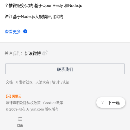
个推微服务实践 基于OpenResty 和Node.js
沪江基于Node.js大规模应用实践
查看更多
关注我们：
新浪微博
联系我们
文档
|
开发者社区
|
天池大赛
|
培训与认证
下一篇
法律声明及隐私权政策
|
Cookies政策
© 2009-现在 Aliyun.com 版权所有
增值电信业务经营许可证：
浙B2-20080101
域名注册服务机构许可：
浙D3-20210002
目录
浙公网安备 33010602009975号
浙B2-20080101-4