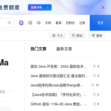
文档
备案
控制台
注册
登录
个人
积分
发布
验
作计划
器
AI 活动
专业服务
服务伙伴合作计划
开发者社区
加入我们
产品动态
服务平台百炼
阿里云 OPC 创新助力计划
热门文章
最新文章
一站式生成采购清单，支持单品或批量购买
io：打造专属 AI 语音助手
S产品伙伴计划（繁花）
峰会
CS
造的大模型服务与应用开发平台
一句话生成原生可编辑精美 PPT 文稿
AI 生产力先锋
Al MaaS 服务伙伴赋能合作
域名
博文
Careers
至高可申请百万元
Qwen3.8-Max 模型上线
Ma
开启高性价比 AI 编程新体验
弹性可伸缩的云计算服务
Qwen-Audio-3.0-Realtime 端到端实时语音角色扮演
输入一句话想法, 轻松生成专业的 PPT
先锋实践拓展 AI 生产力的边界
Token 补贴，五大权
计划
海大会
伙伴信用分合作计划
商标
问答
社会招聘
面向 Java 开发者：2024 最新技术栈
9
益加速 OPC 成功
eek-V4-Pro
SS
一键部署幻兽帕鲁游戏服务器
飞天发布时刻
HOT
Open Search 向量检索版支
划
备案
电子书
校园招聘
下 Java 与 AI/ML 融合的实操详尽指
pSeek-V4-Pro
视频创作，一键激活电商全链路生产力
稳定、安全、高性价比、高性能的云存储服务
一键购买专属联机服务器，轻松开启游戏
所见，即是所愿
持视频检索 Pipeline 功能
更多支持
Java 基础知识面试题汇总 最全面的 
9
南
划
公司注册
镜像站
视频生成
语音识别与合成
Java 基础面试题整理
专属 QwenPaw
漫剧工坊：一站式动画创作平台
AI 实训营
HOT
应用身份服务 (IDaaS)
Java程序利用main函数中args参数
10
合作伙伴培训与认证
划
上云迁移
站生成，高效打造优质广告素材
全接入的云上超级电脑
从聊天伙伴进化为能主动干活的本地数字员工
快速生产连贯的高质量长漫剧
从基础到进阶，Agent 创客手把手教你
OpenClaw 管理能力上线
实现参数的传递
版权
lScope
我要反馈
e-1.1-T2V
Qwen3-TTS-Flash
【Java技术指南】「序列化系列」深
6
查询合作伙伴
n Alibaba Cloud ISV 合作
代维服务
建企业门户网站
10 分钟搭建微信、支付宝小程序
MaxCompute MaxFrame 提
入挖掘FST快速序列化压缩内存的利
畅细腻的高质量视频
离线语音合成大模型，多语言方言自适应，低延迟高稳定
创新加速
GitHub 星标 115k+的 Java 教程，超
ope
登录合作伙伴管理后台
8
我要建议
站，无忧落地极速上线
以可视化方式快速构建移动和 PC 门户网站
国内短信简单易用，安全可靠，秒级触达，全球覆盖200+国家和地区。
高效部署网站，快速应用到小程序
供自动弹性内存功能
器的特性和原理 
级硬核！下载量突破 1 万次！