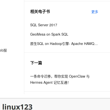
相关电子书
更多
息提取
与 AI 智能体进行实时音视频通话
从文本、图片、视频中提取结构化的属性信息
构建支持视频理解的 AI 音视频实时通话应用
SQL Server 2017
t.diy 一步搞定创意建站
构建大模型应用的安全防护体系
GeoMesa on Spark SQL
通过自然语言交互简化开发流程,全栈开发支持
通过阿里云安全产品对 AI 应用进行安全防护
原生SQL on Hadoop引擎- Apache HAWQ 2.x最新技术解密malili
eb服
下一篇
一条命令迁移，帮你实现 OpenClaw 与
Hermes Agent 记忆互通！