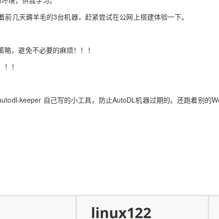
学习环境，供我学习。
趁着前几天薅羊毛的3台机器，赶紧尝试在公网上搭建体验一下。
AI 应用
10分钟微调：让0.6B模型媲美235B模
多模态数据信
型
依托云原生高可用架构,实现Dify私有化部署
用1%尺寸在特定领域达到大模型90%以上效果
策略，避免不必要的麻烦！！！
一个 AI 助手
超强辅助，Bol
！！！
即刻拥有 DeepSeek-R1 满血版
在企业官网、通讯软件中为客户提供 AI 客服
多种方案随心选，轻松解锁专属 DeepSeek
l-keeper 自己写的小工具，防止AutoDL机器过期的。还跑着别的W