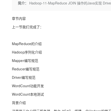
存储
天池大赛
Qwen3.7-Plus
简介：
Hadoop-11-MapReduce JOIN 操作的Java实现 D
云解析DNS
解决方案免费试用 新老
电子合同
最高领取价值200元试用
能看、能想、能动手的多模
安全
网络与CDN
AI 算法大赛
畅捷通
章节内容
大数据开发治理平台 Data
AI 产品 免费试用
网络
安全
云开发大赛
Qwen3-VL-Plus
Tableau 订阅
1亿+ 大模型 tokens 和 
上一节我们完成了：
可观测
入门学习赛
中间件
AI空中课堂在线直播课
云防火墙
140+云产品 免费试用
上云与迁云
云原生的云上边界网络安全
产品新客免费试用，最长1
数据库
MapReduce的介绍
生态解决方案
大模型服务
企业出海
大模型ACA认证体验
大数据计算
Hadoop序列化介绍
助力企业全员 AI 认知与能
行业生态解决方案
千问AI平台-Token Plan
政企业务
Mapper编写规范
媒体服务
开发者生态解决方案
Reducer编写规范
企业服务与云通信
千问AI平台-模型体验
AI 开发和 AI 应用解决
Driver编写规范
在线体验全尺寸、多种模态
域名与网站
WordCount功能开发
Happy 系列大模型
终端用户计算
WordCount本地测试
Serverless
背景介绍
开发工具