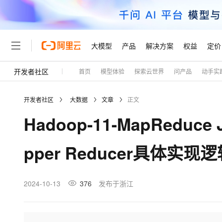
大模型
产品
解决方案
权益
定价
开发者社区
首页
模型体验
探索云世界
问产品
动手实
大模型
产品
解决方案
权益
定价
云市场
伙伴
服务
了解阿里云
精选产品
精选解决方案
普惠上云
产品定价
精选商城
成为销售伙伴
售前咨询
为什么选择阿里云
千问AI平台
开发者社区
大数据
文章
正文
了解云产品的定价详情
大模型服务平台百炼
千问办公，解锁你的工作
普惠上云 官方力荐
分销伙伴
在线服务
网站建设
什么是云计算
大
Hadoop-11-MapReduce
大模型服务与应用平台
企业级Agent产品，直接
云服务器38元/年起，超
咨询伙伴
多端小程序
技术领先
云上成本管理
售后服务
轻量应用服务器
Agency Agents：拥
官方推荐返现计划
大模型
精选产品
精选解决方案
Salesforce 国际版订阅
稳定可靠
pper Reducer具体实
管理和优化成本
推荐新用户得奖励，单订单
销售伙伴合作计划
自助服务
友盟天域
安全合规
人工智能与机器学习
AI
文本生成
云数据库 RDS
HappyHorse 打造一
云工开物
无影生态合作计划
在线服务
观测云
分析师报告
高校专属算力普惠，学生认
计算
互联网应用开发
2024-10-13
376
发布于浙江
Qwen3.8-Max
HOT
Salesforce On Alibaba C
工单服务
Tuya 物联网平台阿里云
研究报告与白皮书
人工智能平台 PAI
快速拥有专属 OpenClaw
大模
Consulting Partner 合
大数据
容器
智能体时代全能旗舰模型
免费试用
短信专区
一站式AI开发、训练和推
蓝凌 OA
AI 大模型销售与服务生
现代化应用