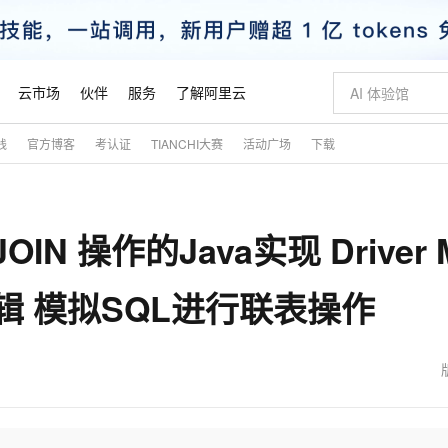
云市场
伙伴
服务
了解阿里云
践
官方博客
考认证
TIANCHI大赛
活动广场
下载
AI 特惠
数据与 API
成为产品伙伴
企业增值服务
最佳实践
价格计算器
AI 场景体
基础软件
产品伙伴合
阿里云认证
市场活动
配置报价
大模型
自助选配和估算价格
新方式
睿译宝，AI翻译排版一步到位
智启 AI 普惠权益
产品生态集成认证中心
企业支持计划
云上春晚
域名与网站
千问官方 MaaS 平台，为开发者和 Agent 而生，新用户赠送 1 亿 + tokens 额度
Qwen Aud
AI Coding
阿里云Maa
2026 阿里云
云服务器 E
为企业打
数据集
Windows
大模型认证
模型
NEW
NEW
 JOIN 操作的Java实现 Driver 
交付可用成果
值低价云产品抢先购
上传文档即自动完成翻译和格式还原
至高享 1亿+免费 tokens，加速 Al 应用落地
提供智能易用的域名与建站服务
智能编程，一键
安全可靠、
产品生态伙伴
专家技术服务
云上奥运之旅
弹性计算合作
阿里云中企出
手机三要素
宝塔 Linux
全部认证
价格优势
有专属领域专家
GLM-5.2：长任务时代开源旗舰模型
阿里云 OPC 创新助力计划
千问大模型
即刻拥有 DeepS
AI 电商营销
对象存储 O
大模型
产品生态伙伴工作台
企业增值服务台
云栖战略参考
云存储合作计
云栖大会
身份实名认证
CentOS
训练营
现逻辑 模拟SQL进行联表操作
推动算力普惠，释放技术红利
最高返9万
多领域专家智能体,一键组建 AI 虚拟交付团队
快速构建应用程序和网站，即刻迈出上云第一步
至高百万元 Token 补贴，加速一人公司成长
多元化、高性能、安全可靠的大模型服务
真正可用的 1M 上下文,一次完成代码全链路开发
轻松解锁专属 Dee
从图文生成到
云上的中国
数据库合作计
活动全景
短信
Docker
图片和
站式影视创作平台
Hermes Agent，打造自进化智能体
Token Plan 模型订阅计划
数字证书管理服务（原SSL证书）
5 分钟轻松部署
AI 广告创作
无影云电脑
企业成长
NEW
信息公告
看见新力量
云网络合作计
OCR 文字识别
JAVA
证享300元代金券
可视化编排打通从文字构思到成片全链路闭环
全托管，含MySQL、PostgreSQL、SQL Server、MariaDB多引擎
自主进化，持久记忆，越用越聪明
Qwen3.8-Max 首发尝鲜，限时加量 10 倍，夜间低至2折
实现全站HTTPS，呈现可信的WEB访问
图文、视频一
随时随地安
魔搭 Mode
Kimi-K3
HappyHors
NEW
loud
服务实践
官网公告
金融模力时刻
Salesforce O
版
发票查验
全能环境
Claude Code + GStack 打造工程团队
千问办公，限时限量积分加倍
Qoder
低代码高效构
AI 建站
短信服务
型
NEW
作计划
Kimi 最新旗舰模型，长程编程与推理利器
让文字生成流
计划
创新中心
魔搭 ModelSc
健康状态
理服务
让AI从“聊天伙伴”进化为能干活的“数字员工”
安装技能 GStack，拥有专属 AI 工程团队
你的AI工作搭子，覆盖日常办公高频场景
面向真实软件的智能体编程平台
0 代码专业建
客户案例
天气预报查询
操作系统
态合作计划