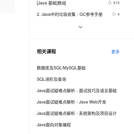
安全
[Java 基础]数组
我要投诉
e-1.1-I2V
Cosyvoice-V3-Flash
515
PolarDB
上云场景组合购
Milvus 弹性伸缩功能新增节
伴
漫剧创作，剧本、分镜、视频高效生成
100%兼容MySQL、PostgreSQL，兼容Oracle，支持集中和分布式
覆盖90%+业务场景，专享组合折扣价
点支持范围
畅自然，细节丰富
高表现力语音合成大模型，语音克隆听感自然
VPN
2. Java中的垃圾收集 - GC参考手册
4
ernetes 版 ACK
云聚AI 严选权益
AI 原生数据库服务发布
SSL 证书
poj-1503-java大数相加
621
2V
Fun-ASR
，一键激活高效办公新体验
理容器应用的 K8s 服务
精选AI产品，从模型到应用全链提效
Agent 数据网关
文戏情感细腻自然，动作戏激烈拳拳到肉，实现更强表演能力
支持中英文自由切换，具备更强的噪声鲁棒性
堡垒机
Java 注解 阐释 hibernate ORM
596
AI 用量加速计划
云原生数据库 PolarDB
防火墙
、识别商机，让客服更高效、服务更出色。
java 中的多线程   内部类实现 数据共
新老同享，达量后返
Agentic Database 发布
4
相关课程
更多
享 和 Runnable实现数据共享
主机安全
应用
数据库及SQL/MySQL基础
千问办公
NEW
AI 应用及服务市场
的智能体编程平台
一站式AI生产力平台
SQL进阶及查询
AI 应用
伶鹊
Java面试疑难点解析 - 面试技巧及语言基础
企业级人与Agent协作平台，接入和调度多个数字员工
智能客服平台，对话机器人、对话分析、智能外呼
大模型
Java面试疑难点解析 - Java Web开发
大模型服务平台百炼 - 全妙
自然语言处理
Java面试疑难点解析 - 系统架构及项目设计
应用创作平台
多模态内容创作工具，已接入 DeepSeek
数据标注
Java面向对象编程
机器学习