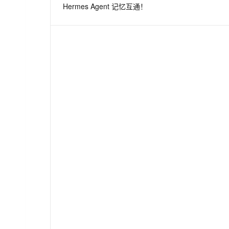
Hermes Agent 记忆互通！
息提取
与 AI 智能体进行实时音视频通话
从文本、图片、视频中提取结构化的属性信息
构建支持视频理解的 AI 音视频实时通话应用
t.diy 一步搞定创意建站
构建大模型应用的安全防护体系
通过自然语言交互简化开发流程,全栈开发支持
通过阿里云安全产品对 AI 应用进行安全防护