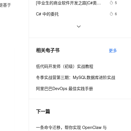
安全
[毕业生的商业软件开发之路]C#类型
我要投诉
e-1.1-I2V
Cosyvoice-V3-Flash
5
PolarDB
上云场景组合购
下是基于
伴
Qoder CN V1.7.0 发布
成员样式
漫剧创作，剧本、分镜、视频高效生成
100%兼容MySQL、PostgreSQL，兼容Oracle，支持集中和分布式
覆盖90%+业务场景，专享组合折扣价
畅自然，细节丰富
高表现力语音合成大模型，语音克隆听感自然
VPN
C# 中的委托
6
ernetes 版 ACK
云聚AI 严选权益
云安全中心 AI BAS 智能自动
SSL 证书
C#中Abstract和Virtual
682
2V
Fun-ASR
，一键激活高效办公新体验
理容器应用的 K8s 服务
精选AI产品，从模型到应用全链提效
化模拟渗透攻击产品发布
文戏情感细腻自然，动作戏激烈拳拳到肉，实现更强表演能力
支持中英文自由切换，具备更强的噪声鲁棒性
堡垒机
C#异步编程(转)
637
AI 用量加速计划
DataWorks ChatBI 会话支持
防火墙
、识别商机，让客服更高效、服务更出色。
C# Win32控制台线程计时器代码示
新老同享，达量后返
上传临时文件分析
346
相关电子书
更多
例
主机安全
应用
低代码开发师（初级）实战教程
千问办公
NEW
AI 应用及服务市场
的智能体编程平台
一站式AI生产力平台
冬季实战营第三期：MySQL数据库进阶实战
AI 应用
伶鹊
阿里巴巴DevOps 最佳实践手册
企业级人与Agent协作平台，接入和调度多个数字员工
智能客服平台，对话机器人、对话分析、智能外呼
大模型
大模型服务平台百炼 - 全妙
自然语言处理
下一篇
应用创作平台
多模态内容创作工具，已接入 DeepSeek
数据标注
机器学习
一条命令迁移，帮你实现 OpenClaw 与