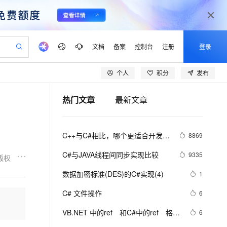
文档
备案
控制台
注册
登录
个人
积分
发布
验
作计划
器
AI 活动
专业服务
服务伙伴合作计划
开发者社区
加入我们
产品动态
服务平台百炼
阿里云 OPC 创新助力计划
热门文章
最新文章
一站式生成采购清单，支持单品或批量购买
可编辑精美 PPT 文稿
S产品伙伴计划（繁花）
峰会
CS
造的大模型服务与应用开发平台
Agency Agents：拥有专属领域专家
AI 生产力先锋
Al MaaS 服务伙伴赋能合作
域名
博文
Careers
PolarDB Agentic Database
至高可申请百万元
 轻松生成专业的 PPT
开启高性价比 AI 编程新体验
弹性可伸缩的云计算服务
先锋实践拓展 AI 生产力的边界
发布
多领域专家智能体,一键组建 AI 虚拟交付团队
Token 补贴，五大权
计划
海大会
伙伴信用分合作计划
商标
问答
社会招聘
C++与C#相比，哪个更适合开发大
8869
益加速 OPC 成功
帕鲁游戏服务器
SS
HappyHorse 打造一站式影视创作平台
飞天发布时刻
HOT
秒悟 Meoo CLI 支持一键部
划
备案
电子书
校园招聘
型游戏？
联机服务器，轻松开启游戏
视频创作，一键激活电商全链路生产力
稳定、安全、高性价比、高性能的云存储服务
所见，即是所愿
署项目至阿里云账号
可视化编排打通从文字构思到成片全链路闭环
更多支持
C#与JAVA线程间同步实现比较
9335
版权
划
公司注册
镜像站
视频生成
语音识别与合成
 智能体与工作流应用
漫剧工坊：一站式动画创作平台
AI 实训营
Flink OSS 支持
数据加密标准(DES)的C#实现(4)
1
合作伙伴培训与认证
划
上云迁移
站生成，高效打造优质广告素材
全接入的云上超级电脑
通过阿里云百炼高效搭建AI应用,助力高效开发
快速生产连贯的高质量长漫剧
从基础到进阶，Agent 创客手把手教你
AssumeRole 角色自定义
lScope
我要反馈
e-1.1-T2V
Qwen3-TTS-Flash
C# 文件操作
6
查询合作伙伴
n Alibaba Cloud ISV 合作
代维服务
建企业门户网站
10 分钟搭建微信、支付宝小程序
百炼 Qwen3.7-Flash 系列模
畅细腻的高质量视频
离线语音合成大模型，多语言方言自适应，低延迟高稳定
创新加速
VB.NET 中的ref　和C#中的ref　格式
ope
登录合作伙伴管理后台
6
我要建议
站，无忧落地极速上线
以可视化方式快速构建移动和 PC 门户网站
国内短信简单易用，安全可靠，秒级触达，全球覆盖200+国家和地区。
高效部署网站，快速应用到小程序
型发布
区别