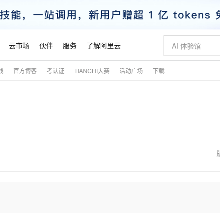
云市场
伙伴
服务
了解阿里云
践
官方博客
考认证
TIANCHI大赛
活动广场
下载
AI 特惠
数据与 API
成为产品伙伴
企业增值服务
最佳实践
价格计算器
AI 场景体
基础软件
产品伙伴合
阿里云认证
市场活动
配置报价
大模型
自助选配和估算价格
步到位
智启 AI 普惠权益
产品生态集成认证中心
企业支持计划
云上春晚
域名与网站
Qwen Audio：打造专属 AI 语音助手
千问官方 MaaS 平台，为开发者和 Agent 而生，新用户赠送 1 亿 + tokens 额度
一句话生成原生
AI Coding
阿里云Maa
2026 阿里云
云服务器 E
为企业打
数据集
Windows
大模型认证
模型
NEW
NEW
格式还原
值低价云产品抢先购
至高享 1亿+免费 tokens，加速 Al 应用落地
提供智能易用的域名与建站服务
Qwen-Audio-3.0-Realtime 端到端实时语音角色扮演
输入一句话想法,
智能编程，一键
安全可靠、
产品生态伙伴
专家技术服务
云上奥运之旅
弹性计算合作
阿里云中企出
手机三要素
宝塔 Linux
全部认证
价格优势
开源旗舰模型
即刻拥有 DeepSeek-V4-Pro
阿里云 OPC 创新助力计划
千问大模型
一键部署幻兽
AI 电商营销
对象存储 O
大模型
产品生态伙伴工作台
企业增值服务台
云栖战略参考
云存储合作计
云栖大会
身份实名认证
CentOS
训练营
推动算力普惠，释放技术红利
最高返9万
真正可用的 1M 上下文,一次完成代码全链路开发
快速构建应用程序和网站，即刻迈出上云第一步
轻松解锁专属 DeepSeek-V4-Pro
至高百万元 Token 补贴，加速一人公司成长
多元化、高性能、安全可靠的大模型服务
一键购买专属
从图文生成到
云上的中国
数据库合作计
活动全景
短信
Docker
图片和
自进化智能体
5 分钟轻松部署专属 QwenPaw
Token Plan 模型订阅计划
数字证书管理服务（原SSL证书）
高效搭建 AI
AI 广告创作
无影云电脑
企业成长
NEW
HOT
信息公告
看见新力量
云网络合作计
OCR 文字识别
JAVA
越聪明
证享300元代金券
全托管，含MySQL、PostgreSQL、SQL Server、MariaDB多引擎
Qwen3.8-Max 首发尝鲜，限时加量 10 倍，夜间低至2折
实现全站 HTTPS，呈现可信的 Web 访问
从聊天伙伴进化为能主动干活的本地数字员工
图文、视频一
随时随地安
魔搭 Mode
Kimi-K3
HappyHors
NEW
loud
服务实践
官网公告
金融模力时刻
Salesforce O
版
发票查验
全能环境
Claude Code + GStack 打造工程团队
千问办公，限时限量积分加倍
Qoder
低代码高效构
AI 建站
短信服务
型
NEW
作计划
Kimi 最新旗舰模型，长程编程与推理利器
让文字生成流
计划
创新中心
魔搭 ModelSc
健康状态
理服务
让AI从“聊天伙伴”进化为能干活的“数字员工”
安装技能 GStack，拥有专属 AI 工程团队
你的AI工作搭子，覆盖日常办公高频场景
面向真实软件的智能体编程平台
0 代码专业建
客户案例
天气预报查询
操作系统
态合作计划