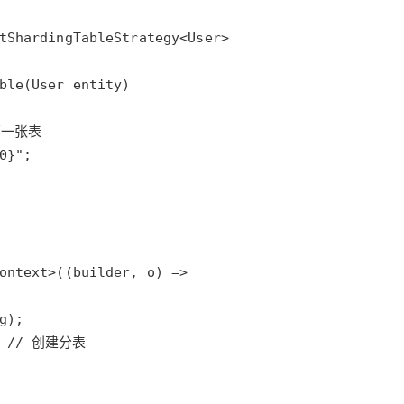
AI 应用
10分钟微调：让0.6B模型媲美235B模
多模态数据信
型
依托云原生高可用架构,实现Dify私有化部署
用1%尺寸在特定领域达到大模型90%以上效果
一个 AI 助手
超强辅助，Bol
即刻拥有 DeepSeek-R1 满血版
在企业官网、通讯软件中为客户提供 AI 客服
多种方案随心选，轻松解锁专属 DeepSeek