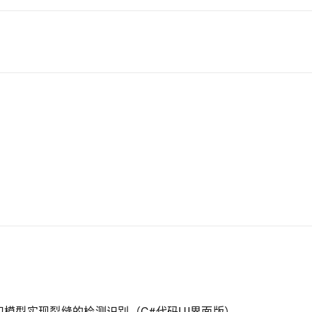
学习模型实现裂缝的检测识别（C#代码UI界面版）