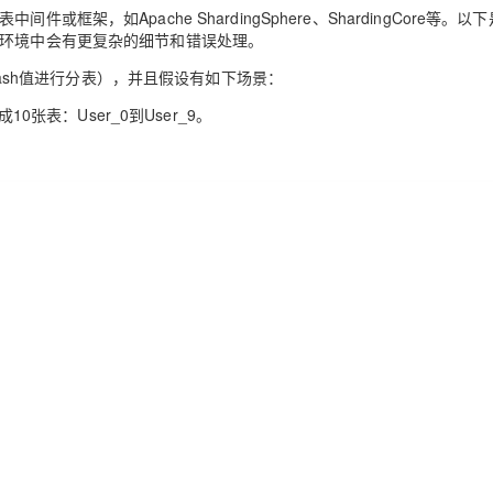
Deepseek-v4-pro
HappyHors
同享
万小智 AI 建站低至 15元/月
Qoder CN
AI 短剧/漫剧
云原生数据库 
架，如Apache ShardingSphere、ShardingCore等。以
快递物流查询
WordPress
成为服务伙
高校合作
产环境中会有更复杂的细节和错误处理。
点，立即开启云上创新
覆盖公网/内网、递归/权威、移动APP等全场景解析服务
送.CN域名，送备案服务码
基于千问大模型等，支持代码智能生成、研发智能问答
AI助力短剧
态智能体模型
旗舰 MoE 大模型，百万上下文与顶尖推理能力
图生视频，流
Ubuntu
服务生态伙伴
的hash值进行分表），并且假设有如下场景：
云工开物
企业应用
Works
Night Plan 支持 Qwen 3.8-Max
云原生大数据计算服务 MaxCompute
AI 办公
容器服务 Kub
NEW
GLM-5.2
Wan2.7-T
Red Hat
30+ 款产品免费体验
Data Agent 驱动的一站式 Data+AI 开发治理平台
夜间 5 折，Qwen/Meoo/TokenPlan 客户专享
面向分析的企业级SaaS模式云数据仓库
AI智能应用
提供一站式管
0张表：User_0到User_9。
科研合作
视觉 Coding、空间感知、多模态思考等全面升级
1M上下文，专为长程任务能力而生
ERP
堂（旗舰版）
SUSE
智能客服
CRM
防护产品
2个月
自动承接线索
建站小程序
OA 办公系统
AI 应用构建
大模型原生
力提升
财税管理
模板建站
Qoder
大模型服务平台百炼-应用模版
HOT
NEW
面向真实软件
个人版上线、团队版降价；千问3.8-Max首发发尝鲜
丰富多元化的应用模版和解决方案
400电话
定制建站
万有无界
大模型服务平台百炼-智能体
方案
广告营销
模板小程序
的模型效果
灵活可视化地构建企业级 Agent
定制小程序
秒悟
人工智能平台 PAI
APP 开发
云端极速 AI 
新一代 AI 视频生成模型，深度适配广告营销等场景
AI Native 的算法工程平台，一站式完成建模、训练、推理服务部署
建站系统