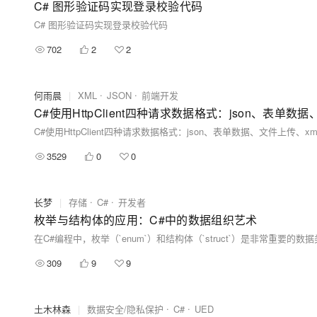
C# 图形验证码实现登录校验代码
C# 图形验证码实现登录校验代码
702
2
2
何雨晨
|
XML
JSON
前端开发
C#使用HttpClient四种请求数据格式：json、表单数
C#使用HttpClient四种请求数据格式：json、表单数据、文件上传、xm
3529
0
0
长梦
|
存储
C#
开发者
枚举与结构体的应用：C#中的数据组织艺术
309
9
9
土木林森
|
数据安全/隐私保护
C#
UED