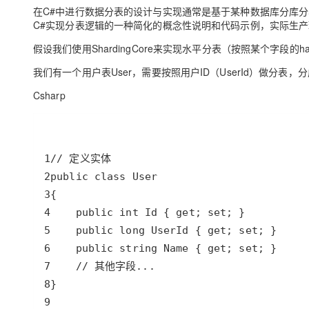
存储
天池大赛
Qwen3.7-Plus
云解析DNS
解决方案免费试用 新老
在C#中进行数据分表的设计与实现通常是基于某种数据库分库分表中间件或框
电子合同
C#实现分表逻辑的一种简化的概念性说明和代码示例，实际生
最高领取价值200元试用
能看、能想、能动手的多模
安全
网络与CDN
AI 算法大赛
畅捷通
假设我们使用ShardingCore来实现水平分表（按照某个字段
大数据开发治理平台 Data
AI 产品 免费试用
网络
安全
云开发大赛
Qwen3-VL-Plus
Tableau 订阅
1亿+ 大模型 tokens 和 
我们有一个用户表User，需要按照用户ID（UserId）做分表，分成1
可观测
入门学习赛
中间件
AI空中课堂在线直播课
Csharp
云防火墙
140+云产品 免费试用
上云与迁云
云原生的云上边界网络安全
产品新客免费试用，最长1
数据库
生态解决方案
大模型服务
企业出海
大模型ACA认证体验
大数据计算
助力企业全员 AI 认知与能
行业生态解决方案
千问AI平台-Token Plan
政企业务
媒体服务
开发者生态解决方案
企业服务与云通信
千问AI平台-模型体验
AI 开发和 AI 应用解决
在线体验全尺寸、多种模态
域名与网站
Happy 系列大模型
终端用户计算
Serverless
开发工具