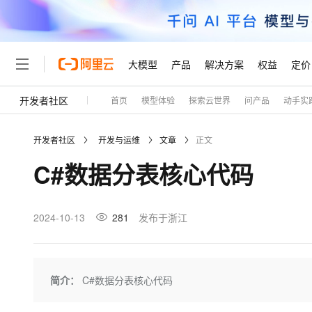
大模型
产品
解决方案
权益
定价
开发者社区
首页
模型体验
探索云世界
问产品
动手实
大模型
产品
解决方案
权益
定价
云市场
伙伴
服务
了解阿里云
精选产品
精选解决方案
普惠上云
产品定价
精选商城
成为销售伙伴
售前咨询
为什么选择阿里云
千问AI平台
开发者社区
开发与运维
文章
正文
了解云产品的定价详情
大模型服务平台百炼
睿译宝，AI翻译排版一
普惠上云 官方力荐
分销伙伴
在线服务
网站建设
什么是云计算
大
C#数据分表核心代码
大模型服务与应用平台
上传文档即自动完成翻译和
云服务器38元/年起，超
咨询伙伴
多端小程序
技术领先
云上成本管理
售后服务
轻量应用服务器
GLM-5.2：长任务时代
官方推荐返现计划
大模型
精选产品
精选解决方案
Salesforce 国际版订阅
稳定可靠
管理和优化成本
推荐新用户得奖励，单订单
销售伙伴合作计划
2024-10-13
281
发布于浙江
自助服务
友盟天域
安全合规
人工智能与机器学习
AI
文本生成
云数据库 RDS
Hermes Agent，打造
云工开物
无影生态合作计划
在线服务
观测云
分析师报告
自主进化，持久记忆，越用
高校专属算力普惠，学生认
计算
互联网应用开发
Qwen3.8-Max
HOT
Salesforce On Alibaba C
工单服务
Tuya 物联网平台阿里云
研究报告与白皮书
人工智能平台 PAI
快速拥有专属 OpenClaw
简介：
C#数据分表核心代码
大模
Consulting Partner 合
大数据
容器
智能体时代全能旗舰模型
免费试用
短信专区
一站式AI开发、训练和推
蓝凌 OA
AI 大模型销售与服务生
现代化应用